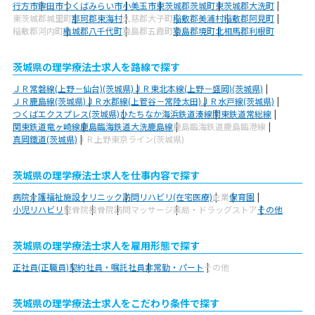
行方市
鉾田市
つくばみらい市
小美玉市
東茨城郡茨城町
東茨城郡大洗町
東茨城郡城里町
那珂郡東海村
久慈郡大子町
稲敷郡美浦村
稲敷郡阿見町
稲敷郡河内町
結城郡八千代町
猿島郡五霞町
猿島郡境町
北相馬郡利根町
茨城県の理学療法士求人を路線で探す
ＪＲ常磐線(上野－仙台)(茨城県)
ＪＲ東北本線(上野－盛岡)(茨城県)
ＪＲ鹿島線(茨城県)
ＪＲ水郡線(上菅谷－常陸太田)
ＪＲ水戸線(茨城県)
つくばエクスプレス(茨城県)
ひたちなか海浜鉄道湊線
関東鉄道常総線
関東鉄道竜ヶ崎線
鹿島臨海鉄道大洗鹿島線
鹿島臨海鉄道鹿島臨港線
真岡鐵道(茨城県)
ＪＲ上野東京ライン(茨城県)
茨城県の理学療法士求人を仕事内容で探す
病院
介護福祉施設
クリニック
訪問リハビリ(在宅医療)
企業
保育園
小児リハビリ
整骨院
接骨院
訪問マッサージ
薬局・ドラッグストア
その他
茨城県の理学療法士求人を雇用形態で探す
正社員(正職員)
契約社員・嘱託社員
非常勤・パート
その他
茨城県の理学療法士求人をこだわり条件で探す