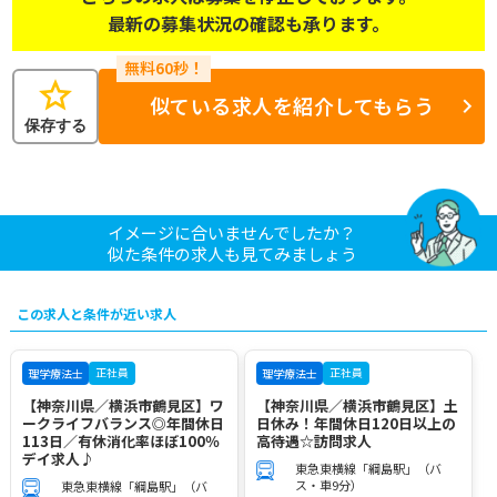
最新の募集状況の確認も承ります。
star
似ている求人を紹介してもらう
保存する
イメージに合いませんでしたか？
似た条件の求人も見てみましょう
この求人と条件が近い求人
正社員
正社員
理学療法士
理学療法士
【神奈川県／横浜市鶴見区】ワ
【神奈川県／横浜市鶴見区】土
ークライフバランス◎年間休日
日休み！年間休日120日以上の
113日／有休消化率ほぼ100％
高待遇☆訪問求人
デイ求人♪
東急東横線「綱島駅」（バ
ス・車9分）
東急東横線「綱島駅」（バ