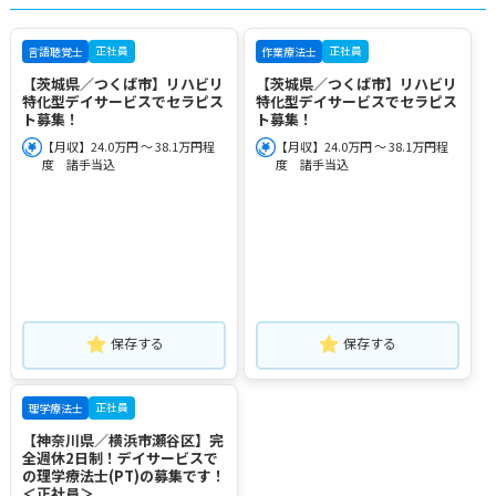
正社員
正社員
言語聴覚士
作業療法士
【茨城県／つくば市】リハビリ
【茨城県／つくば市】リハビリ
特化型デイサービスでセラピス
特化型デイサービスでセラピス
ト募集！
ト募集！
【月収】24.0万円 ～ 38.1万円程
【月収】24.0万円 ～ 38.1万円程
度 諸手当込
度 諸手当込
保存する
保存する
正社員
理学療法士
【神奈川県／横浜市瀬谷区】完
全週休2日制！デイサービスで
の理学療法士(PT)の募集です！
＜正社員＞