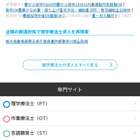
管理職求人
駅から徒歩5分以内
駅から徒歩10分以内
車通勤可
未経験OK
新卒OK
残業少なめ
寮・借り上げ
住宅手当・補助
託児所・育児補助
土日祝休
無資格 OK
積極採用中
WEB面接OK
2027年4月入職可
夏～秋入職可
1月入職可
近隣の都道府県で理学療法士求人を再検索
栃木県
群馬県
埼玉県
千葉県
東京都
神奈川県
山梨県
理学療法士の求人をすべて見る
専門サイト
理学療法士（PT）
作業療法士（OT）
言語聴覚士（ST）