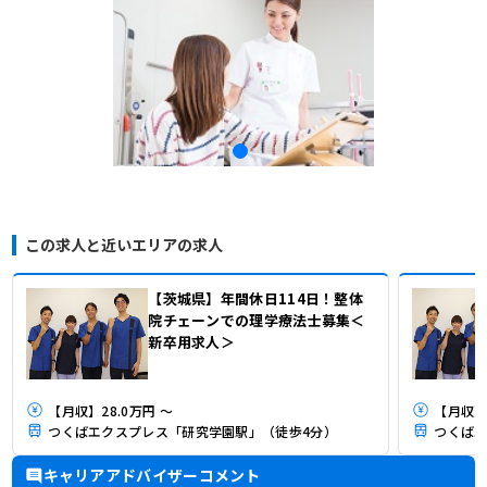
この求人と近いエリアの求人
【茨城県】年間休日114日！整体
院チェーンでの理学療法士募集＜
新卒用求人＞
【月収】28.0万円 ～
【月収】2
つくばエクスプレス「研究学園駅」（徒歩4分）
つくばエ
キャリアアドバイザーコメント