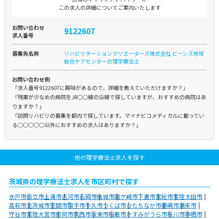
この求人の詳細についてご案内いたします
お問い合わせ
9122607
求人番号
募集先名称
リハビリテーションクリエーターズ株式会社 ビーンズ地域
総合ケアセンターの理学療法士
お問い合わせ例
「求人番号9122607に興味があるので、詳細を教えていただけますか？」
「残業が少なめの病院をJR○○線の沿線で探していますが、おすすめの病院はあ
りますか？」
「訪問リハビリの募集を都内で探しています。マイナビコメディカルに載ってい
る○○○○○以外におすすめの求人はありますか？」
他の理学療法士求人を探す
茨城県の理学療法士求人を市区町村で探す
水戸市
日立市
土浦市
古河市
石岡市
結城市
龍ケ崎市
下妻市
常総市
常陸太田市
高萩市
北茨城市
笠間市
取手市
牛久市
つくば市
ひたちなか市
鹿嶋市
潮来市
守谷市
常陸大宮市
那珂市
筑西市
坂東市
稲敷市
かすみがうら市
桜川市
神栖市