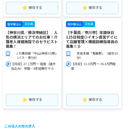
保存する
保存する
正社員
正社員
理学療法士
理学療法士
【神奈川県／横浜市緑区】 人
【千葉県／市川市】年間休日
気の横浜エリアでのお仕事！介
125日程度◎イオン直営デイに
護老人保健施設でのセラピスト
て店舗管理×機能訓練指導員の
募集！
募集☆彡
ＪＲ横浜線「中山(神奈川)駅」
京成本線「鬼越駅」（徒歩19
（バス・車5分）
分）
【月収】27.1万円 ～ 程度（諸手
【月収】31.0万円 ～ 36.4万円程
当込み） 常勤・6年経験モデル
度
保存する
保存する
この法人の他の求人