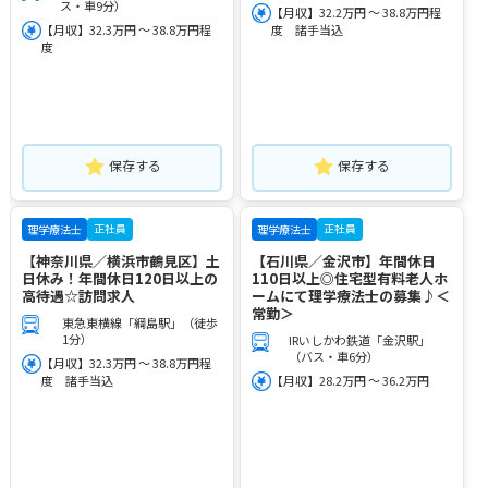
ス・車9分）
【月収】32.2万円 ～ 38.8万円程
【月収】32.3万円 ～ 38.8万円程
度 諸手当込
度
保存する
保存する
正社員
正社員
理学療法士
理学療法士
【神奈川県／横浜市鶴見区】土
【石川県／金沢市】年間休日
日休み！年間休日120日以上の
110日以上◎住宅型有料老人ホ
高待遇☆訪問求人
ームにて理学療法士の募集♪＜
常勤＞
東急東横線「綱島駅」（徒歩
1分）
IRいしかわ鉄道「金沢駅」
（バス・車6分）
【月収】32.3万円 ～ 38.8万円程
度 諸手当込
【月収】28.2万円 ～ 36.2万円