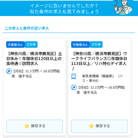
イメージに合いませんでしたか？
似た条件の求人も見てみましょう
この求人と条件が近い求人
正社員
正社員
作業療法士
作業療法士
【神奈川県／横浜市鶴見区】土
【神奈川県／横浜市鶴見区】ワ
日休み！年間休日120日以上の
ークライフバランス◎年間休日
高待遇☆訪問求人
113日以上／リハ特化デイ求人
♪
【月収】32.3万円 ～ 38.8万円程
度 諸手当込
東急東横線「綱島駅」（バ
ス・車9分）
【月収】32.3万円 ～ 38.8万円程
度 諸手当込
保存する
保存する