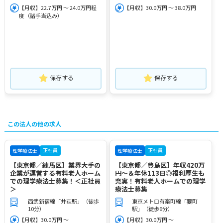
【月収】22.7万円 ～ 24.0万円程
【月収】30.0万円 ～ 38.0万円
度（諸手当込み）
保存する
保存する
この法人の他の求人
正社員
正社員
理学療法士
理学療法士
【東京都／練馬区】業界大手の
【東京都／豊島区】年収420万
企業が運営する有料老人ホーム
円～＆年休113日◎福利厚生も
での理学療法士募集！＜正社員
充実！有料老人ホームでの理学
＞
療法士募集
西武新宿線「井荻駅」（徒歩
東京メトロ有楽町線「要町
10分）
駅」（徒歩6分）
【月収】30.0万円 ～
【月収】30.0万円 ～