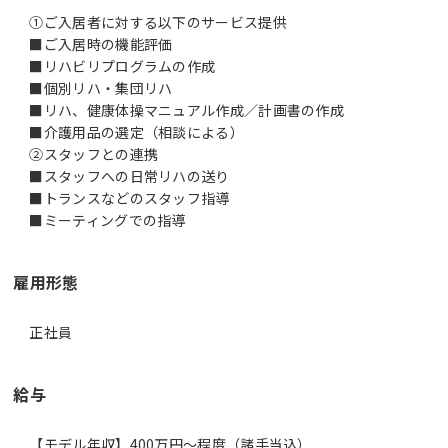
①ご入居者に対する以下のサービス提供
■ご入居時の機能評価
■リハビリプログラムの作成
■個別リハ・集団リハ
■リハ、健康体操マニュアル作成／計画書の作成
■介護用品の選定（相談による）
②スタッフとの連携
■スタッフへの日常リハの送り
■トランスなどのスタッフ指導
■ミーティングでの指導
雇用形態
正社員
給与
【モデル年収】400万円〜程度（諸手当込）