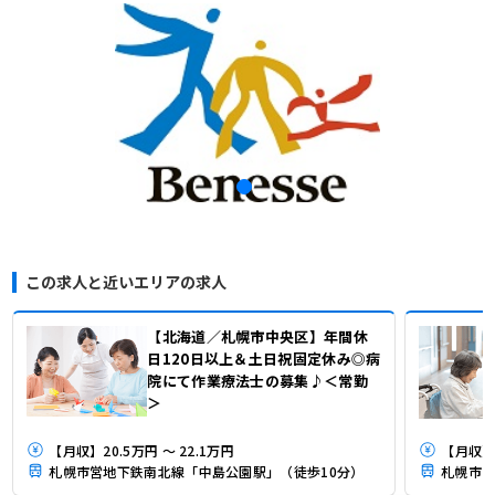
この求人と近いエリアの求人
【北海道／札幌市中央区】年間休
日120日以上＆土日祝固定休み◎病
院にて作業療法士の募集♪＜常勤
＞
【月収】20.5万円 ～ 22.1万円
【月収】2
札幌市営地下鉄南北線「中島公園駅」（徒歩10分）