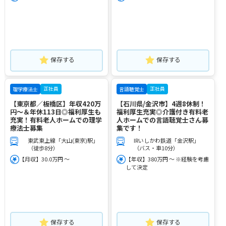
保存する
保存する
正社員
正社員
理学療法士
言語聴覚士
【東京都／板橋区】年収420万
【石川県/金沢市】4週8休制！
円～＆年休113日◎福利厚生も
福利厚生充実◎介護付き有料老
充実！有料老人ホームでの理学
人ホームでの言語聴覚士さん募
療法士募集
集です！
東武東上線「大山(東京)駅」
IRいしかわ鉄道「金沢駅」
（徒歩8分）
（バス・車10分）
【月収】30.0万円 ～
【年収】380万円 ～ ※経験を考慮
して決定
保存する
保存する