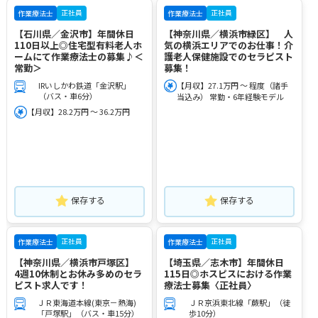
正社員
正社員
作業療法士
作業療法士
【石川県／金沢市】年間休日
【神奈川県／横浜市緑区】 人
110日以上◎住宅型有料老人ホ
気の横浜エリアでのお仕事！介
ームにて作業療法士の募集♪＜
護老人保健施設でのセラピスト
常勤＞
募集！
IRいしかわ鉄道「金沢駅」
【月収】27.1万円 ～ 程度（諸手
（バス・車6分）
当込み） 常勤・6年経験モデル
【月収】28.2万円 ～ 36.2万円
保存する
保存する
正社員
正社員
作業療法士
作業療法士
【神奈川県／横浜市戸塚区】
【埼玉県／志木市】年間休日
4週10休制とお休み多めのセラ
115日◎ホスピスにおける作業
ピスト求人です！
療法士募集〈正社員〉
ＪＲ東海道本線(東京－熱海)
ＪＲ京浜東北線「蕨駅」（徒
「戸塚駅」（バス・車15分）
歩10分）