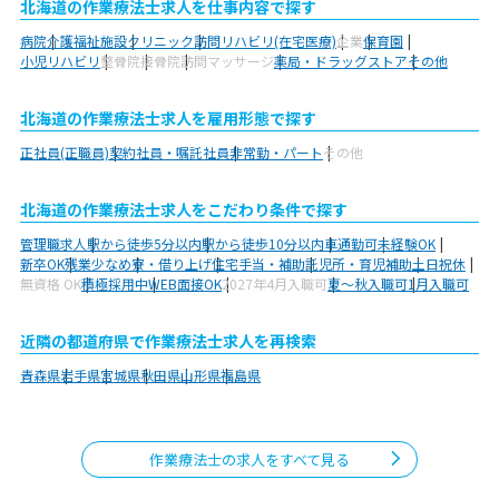
北海道の作業療法士求人を仕事内容で探す
病院
介護福祉施設
クリニック
訪問リハビリ(在宅医療)
企業
保育園
小児リハビリ
整骨院
接骨院
訪問マッサージ
薬局・ドラッグストア
その他
北海道の作業療法士求人を雇用形態で探す
正社員(正職員)
契約社員・嘱託社員
非常勤・パート
その他
北海道の作業療法士求人をこだわり条件で探す
管理職求人
駅から徒歩5分以内
駅から徒歩10分以内
車通勤可
未経験OK
新卒OK
残業少なめ
寮・借り上げ
住宅手当・補助
託児所・育児補助
土日祝休
無資格 OK
積極採用中
WEB面接OK
2027年4月入職可
夏～秋入職可
1月入職可
近隣の都道府県で作業療法士求人を再検索
青森県
岩手県
宮城県
秋田県
山形県
福島県
作業療法士の求人をすべて見る