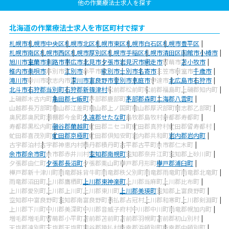
他の作業療法士求人を探す
北海道の作業療法士求人を市区町村で探す
札幌市
札幌市中央区
札幌市北区
札幌市東区
札幌市白石区
札幌市豊平区
札幌市南区
札幌市西区
札幌市厚別区
札幌市手稲区
札幌市清田区
函館市
小樽市
旭川市
室蘭市
釧路市
帯広市
北見市
夕張市
岩見沢市
網走市
留萌市
苫小牧市
稚内市
美唄市
芦別市
江別市
赤平市
紋別市
士別市
名寄市
三笠市
根室市
千歳市
滝川市
砂川市
歌志内市
深川市
富良野市
登別市
恵庭市
伊達市
北広島市
石狩市
北斗市
石狩郡当別町
石狩郡新篠津村
松前郡松前町
松前郡福島町
上磯郡知内町
上磯郡木古内町
亀田郡七飯町
茅部郡鹿部町
茅部郡森町
二海郡八雲町
山越郡長万部町
檜山郡江差町
檜山郡上ノ国町
檜山郡厚沢部町
爾志郡乙部町
奥尻郡奥尻町
瀬棚郡今金町
久遠郡せたな町
島牧郡島牧村
寿都郡寿都町
寿都郡黒松内町
磯谷郡蘭越町
虻田郡ニセコ町
虻田郡真狩村
虻田郡留寿都村
虻田郡喜茂別町
虻田郡京極町
虻田郡倶知安町
岩内郡共和町
岩内郡岩内町
古宇郡泊村
古宇郡神恵内村
積丹郡積丹町
古平郡古平町
余市郡仁木町
余市郡余市町
余市郡赤井川村
空知郡南幌町
空知郡奈井江町
空知郡上砂川町
夕張郡由仁町
夕張郡長沼町
夕張郡栗山町
樺戸郡月形町
樺戸郡浦臼町
樺戸郡新十津川町
雨竜郡妹背牛町
雨竜郡秩父別町
雨竜郡雨竜町
雨竜郡北竜町
雨竜郡沼田町
上川郡鷹栖町
上川郡東神楽町
上川郡当麻町
上川郡比布町
上川郡愛別町
上川郡上川町
上川郡東川町
上川郡美瑛町
空知郡上富良野町
空知郡中富良野町
空知郡南富良野町
勇払郡占冠村
上川郡和寒町
上川郡剣淵町
上川郡下川町
中川郡美深町
中川郡音威子府村
中川郡中川町
雨竜郡幌加内町
増毛郡増毛町
留萌郡小平町
苫前郡苫前町
苫前郡羽幌町
苫前郡初山別村
天塩郡遠別町
天塩郡天塩町
宗谷郡猿払村
枝幸郡浜頓別町
枝幸郡中頓別町