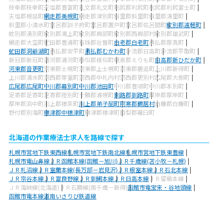
枝幸郡枝幸町
天塩郡豊富町
礼文郡礼文町
利尻郡利尻町
利尻郡利尻富士町
天塩郡幌延町
網走郡美幌町
網走郡津別町
斜里郡斜里町
斜里郡清里町
斜里郡小清水町
常呂郡訓子府町
常呂郡置戸町
常呂郡佐呂間町
紋別郡遠軽町
紋別郡湧別町
紋別郡滝上町
紋別郡興部町
紋別郡西興部村
紋別郡雄武町
網走郡大空町
虻田郡豊浦町
有珠郡壮瞥町
白老郡白老町
勇払郡厚真町
虻田郡洞爺湖町
勇払郡安平町
勇払郡むかわ町
沙流郡日高町
沙流郡平取町
新冠郡新冠町
浦河郡浦河町
様似郡様似町
幌泉郡えりも町
日高郡新ひだか町
河東郡音更町
河東郡士幌町
河東郡上士幌町
河東郡鹿追町
上川郡新得町
上川郡清水町
河西郡芽室町
河西郡中札内村
河西郡更別村
広尾郡大樹町
広尾郡広尾町
中川郡幕別町
中川郡池田町
中川郡豊頃町
中川郡本別町
足寄郡足寄町
足寄郡陸別町
十勝郡浦幌町
釧路郡釧路町
厚岸郡厚岸町
厚岸郡浜中町
川上郡標茶町
川上郡弟子屈町
阿寒郡鶴居村
白糠郡白糠町
野付郡別海町
標津郡中標津町
標津郡標津町
目梨郡羅臼町
北海道の作業療法士求人を路線で探す
札幌市営地下鉄東西線
札幌市営地下鉄南北線
札幌市営地下鉄東豊線
札幌市電山鼻線
ＪＲ函館本線(函館－旭川)
ＪＲ千歳線(苫小牧－札幌)
ＪＲ札沼線
ＪＲ室蘭本線(長万部－岩見沢)
ＪＲ根室本線
ＪＲ石北本線
ＪＲ宗谷本線
ＪＲ富良野線
ＪＲ釧網本線
ＪＲ日高本線
ＪＲ留萌本線
ＪＲ海峡線(北海道)
ＪＲ石勝線(南千歳－新得)
函館市電宝来・谷地頭線
函館市電本線
道南いさりび鉄道線