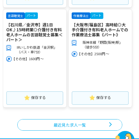
パート
パート
言語聴覚士
作業療法士
【石川県／金沢市】週1日
【大阪市/福島区】高時給◎大
OK♪15時終業◎介護付き有料
手介護付き有料老人ホームでの
老人ホームの言語聴覚士募集＜
作業療法士募集《パート》
パート＞
阪神本線「野田(阪神)駅」
（徒歩5分）
IRいしかわ鉄道「金沢駅」
（バス・車7分）
【その他】2500円 ～
【その他】1600円 ～
保存する
保存する
最近見た求人一覧