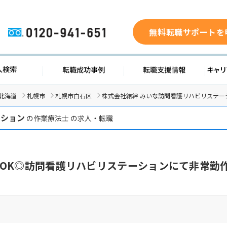
無料転職サポートを
0120-941-651
ド
求人検索
転職成功事例
転職支
北海道
札幌市
札幌市白石区
株式会社結絆 みいな訪問看護リハビリステー
ーション
の作業療法士 の求人・転職
OK◎訪問看護リハビリステーションにて非常勤