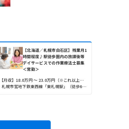
【北海道／札幌市白石区】残業月1
時間程度♪駅徒歩圏内の放課後等
デイサービスでの作業療法士募集
＜常勤＞
【月収】18.0万円 ～ 23.0万円（※これ以上の額も経験に応じ考慮）
【月収】24.
札幌市営地下鉄東西線「東札幌駅」（徒歩6分）
札幌市営地