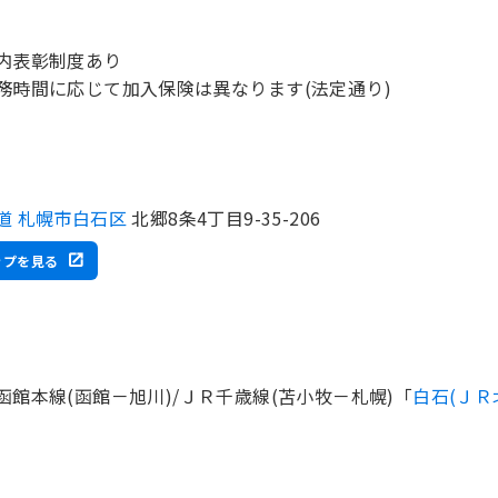
内表彰制度あり
務時間に応じて加入保険は異なります(法定通り)
道 札幌市白石区
北郷8条4丁目9-35-206
ップを見る
函館本線(函館－旭川)/ＪＲ千歳線(苫小牧－札幌)「
白石(ＪＲ