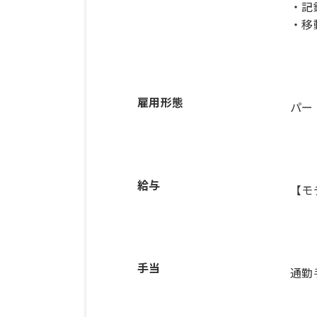
・記
・移
雇用形態
パー
給与
【モ
手当
通勤