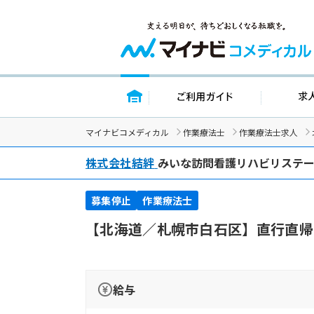
トップページ
ご利用ガイ
マイナビコメディカル
作業療法士
作業療法士求人
株式会社結絆
みいな訪問看護リハビリステ
募集停止
作業療法士
【北海道／札幌市白石区】直行直帰
給与