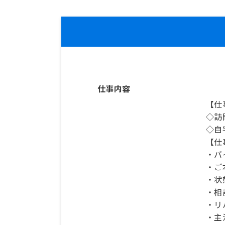
仕事内容
【仕
◇訪
◇自
【仕
・バ
・ご
・状
・相
・リ
・主