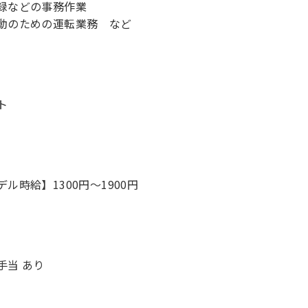
録などの事務作業
動のための運転業務 など
ト
デル時給】1300円〜1900円
手当 あり