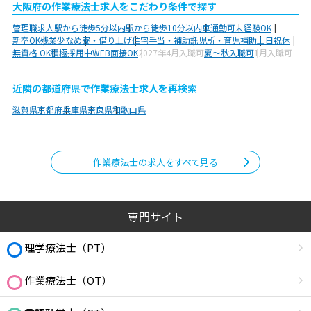
大阪府の作業療法士求人をこだわり条件で探す
管理職求人
駅から徒歩5分以内
駅から徒歩10分以内
車通勤可
未経験OK
新卒OK
残業少なめ
寮・借り上げ
住宅手当・補助
託児所・育児補助
土日祝休
無資格 OK
積極採用中
WEB面接OK
2027年4月入職可
夏～秋入職可
1月入職可
近隣の都道府県で作業療法士求人を再検索
滋賀県
京都府
兵庫県
奈良県
和歌山県
作業療法士の求人をすべて見る
専門サイト
理学療法士（PT）
作業療法士（OT）