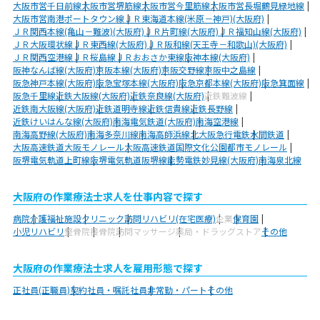
大阪市営千日前線
大阪市営堺筋線
大阪市営今里筋線
大阪市営長堀鶴見緑地線
大阪市営南港ポートタウン線
ＪＲ東海道本線(米原－神戸)(大阪府)
ＪＲ関西本線(亀山－難波)(大阪府)
ＪＲ片町線(大阪府)
ＪＲ福知山線(大阪府)
ＪＲ大阪環状線
ＪＲ東西線(大阪府)
ＪＲ阪和線(天王寺－和歌山)(大阪府)
ＪＲ関西空港線
ＪＲ桜島線
ＪＲおおさか東線
阪神本線(大阪府)
阪神なんば線(大阪府)
京阪本線(大阪府)
京阪交野線
京阪中之島線
阪急神戸本線(大阪府)
阪急宝塚本線(大阪府)
阪急京都本線(大阪府)
阪急箕面線
阪急千里線
近鉄大阪線(大阪府)
近鉄奈良線(大阪府)
近鉄難波線
近鉄南大阪線(大阪府)
近鉄道明寺線
近鉄信貴線
近鉄長野線
近鉄けいはんな線(大阪府)
南海電気鉄道(大阪府)
南海空港線
南海高野線(大阪府)
南海多奈川線
南海高師浜線
北大阪急行電鉄
水間鉄道
大阪高速鉄道大阪モノレール
大阪高速鉄道国際文化公園都市モノレール
阪堺電気軌道上町線
阪堺電気軌道阪堺線
能勢電鉄妙見線(大阪府)
南海泉北線
大阪府の作業療法士求人を仕事内容で探す
病院
介護福祉施設
クリニック
訪問リハビリ(在宅医療)
企業
保育園
小児リハビリ
整骨院
接骨院
訪問マッサージ
薬局・ドラッグストア
その他
大阪府の作業療法士求人を雇用形態で探す
正社員(正職員)
契約社員・嘱託社員
非常勤・パート
その他