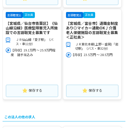
正社員
正社員
言語聴覚士
言語聴覚士
【宮城県／仙台市青葉区】《仙
【宮城県／富谷市】退職金制度
山線沿線》医療型障害児入所施
あり◎マイカー通勤OK♪介護
設での言語聴覚士募集です
老人保健施設の言語聴覚士募集
＜正社員＞
ＪＲ仙山線「愛子駅」（バ
ス・車11分）
ＪＲ東北本線(上野－盛岡)「岩
切駅」（バス・車32分）
【月収】19.1万円 ～ 25.9万円程
度 諸手当込み
【月収】23.5万円 ～ 28.5万円
保存する
保存する
この法人の他の求人