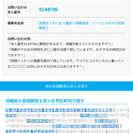
お問い合わせ
9144706
求人番号
募集先名称
医療法人天仁会 介護老人保健施設 パークヒル天久の言語
聴覚士
お問い合わせ例
「求人番号9144706に興味があるので、詳細を教えていただけますか？」
「残業が少なめの病院をJR○○線の沿線で探していますが、おすすめの病院はあ
りますか？」
「訪問リハビリの募集を都内で探しています。マイナビコメディカルに載ってい
る○○○○○以外におすすめの求人はありますか？」
他の言語聴覚士求人を探す
沖縄県の言語聴覚士求人を市区町村で探す
那覇市
宜野湾市
石垣市
浦添市
名護市
糸満市
沖縄市
豊見城市
うるま市
宮古島市
南城市
国頭郡国頭村
国頭郡大宜味村
国頭郡東村
国頭郡今帰仁村
国頭郡本部町
国頭郡恩納村
国頭郡宜野座村
国頭郡金武町
国頭郡伊江村
中頭郡読谷村
中頭郡嘉手納町
中頭郡北谷町
中頭郡北中城村
中頭郡中城村
中頭郡西原町
島尻郡与那原町
島尻郡南風原町
島尻郡渡嘉敷村
島尻郡座間味村
島尻郡粟国村