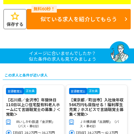
star
似ている求人を紹介してもらう
保存する
イメージに合いませんでしたか？
似た条件の求人も見てみましょう
この求人と条件が近い求人
正社員
正社員
言語聴覚士
言語聴覚士
【石川県／金沢市】年間休日
【東京都／町田市】入社後年収
110日以上◎住宅型有料老人ホ
566万円も目指せる！福利厚生
ームにて言語聴覚士の募集♪＜
充実♪ホスピスで言語聴覚士募
常勤＞
集＜常勤＞
IRいしかわ鉄道「金沢駅」
ＪＲ横浜線「古淵駅」（バ
（バス・車6分）
ス・車4分）
【月収】28.2万円 ～ 36.2万円
【月収】34.2万円 ～ 42.3万円