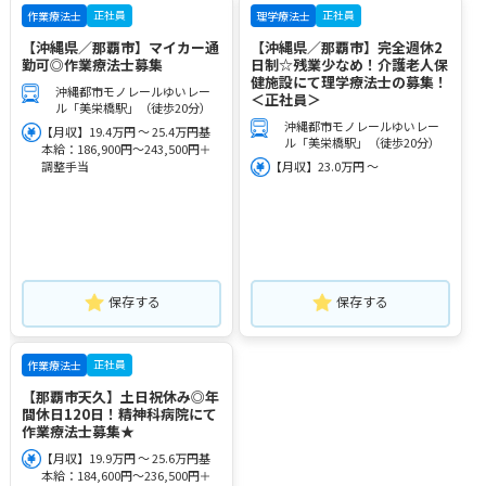
正社員
正社員
作業療法士
理学療法士
【沖縄県／那覇市】マイカー通
【沖縄県／那覇市】完全週休2
勤可◎作業療法士募集
日制☆残業少なめ！介護老人保
健施設にて理学療法士の募集！
沖縄都市モノレールゆいレー
＜正社員＞
ル「美栄橋駅」（徒歩20分）
沖縄都市モノレールゆいレー
【月収】19.4万円 ～ 25.4万円基
ル「美栄橋駅」（徒歩20分）
本給：186,900円～243,500円＋
調整手当
【月収】23.0万円 ～
保存する
保存する
正社員
作業療法士
【那覇市天久】土日祝休み◎年
間休日120日！精神科病院にて
作業療法士募集★
【月収】19.9万円 ～ 25.6万円基
本給：184,600円～236,500円＋