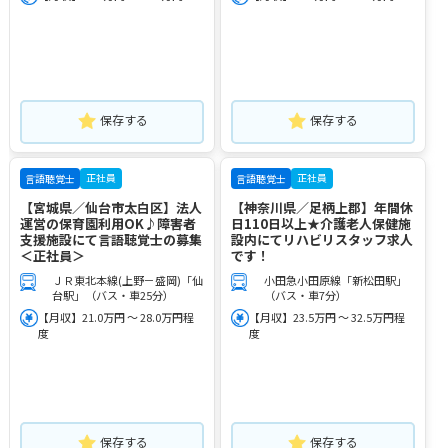
保存する
保存する
正社員
正社員
言語聴覚士
言語聴覚士
【宮城県／仙台市太白区】法人
【神奈川県／足柄上郡】年間休
運営の保育園利用OK♪障害者
日110日以上★介護老人保健施
支援施設にて言語聴覚士の募集
設内にてリハビリスタッフ求人
＜正社員＞
です！
ＪＲ東北本線(上野－盛岡)「仙
小田急小田原線「新松田駅」
台駅」（バス・車25分）
（バス・車7分）
【月収】21.0万円 ～ 28.0万円程
【月収】23.5万円 ～ 32.5万円程
度
度
保存する
保存する