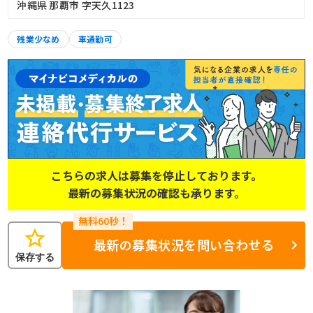
沖縄県 那覇市 字天久1123
残業少なめ
車通勤可
こちらの求人は募集を停止しております。
最新の募集状況の確認も承ります。
star
最新の募集状況を問い合わせる
保存する