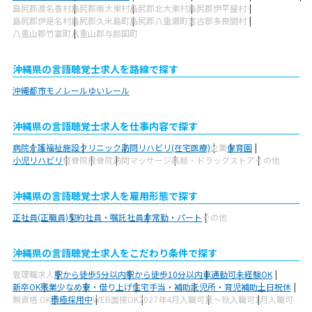
島尻郡渡名喜村
島尻郡南大東村
島尻郡北大東村
島尻郡伊平屋村
島尻郡伊是名村
島尻郡久米島町
島尻郡八重瀬町
宮古郡多良間村
八重山郡竹富町
八重山郡与那国町
沖縄県の言語聴覚士求人を路線で探す
沖縄都市モノレールゆいレール
沖縄県の言語聴覚士求人を仕事内容で探す
病院
介護福祉施設
クリニック
訪問リハビリ(在宅医療)
企業
保育園
小児リハビリ
整骨院
接骨院
訪問マッサージ
薬局・ドラッグストア
その他
沖縄県の言語聴覚士求人を雇用形態で探す
正社員(正職員)
契約社員・嘱託社員
非常勤・パート
その他
沖縄県の言語聴覚士求人をこだわり条件で探す
管理職求人
駅から徒歩5分以内
駅から徒歩10分以内
車通勤可
未経験OK
新卒OK
残業少なめ
寮・借り上げ
住宅手当・補助
託児所・育児補助
土日祝休
無資格 OK
積極採用中
WEB面接OK
2027年4月入職可
夏～秋入職可
1月入職可