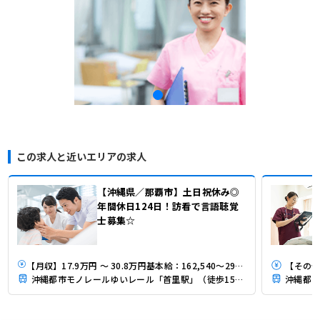
この求人と近いエリアの求人
【沖縄県／那覇市】土日祝休み◎
年間休日124日！訪看で言語聴覚
士募集☆
【月収】17.9万円 ～ 30.8万円基本給：162,540～291,670円＋諸手当（皆勤＋資格）
【その他
沖縄都市モノレールゆいレール「首里駅」（徒歩15分）