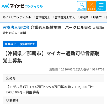
マイナビコメディカル
言語聴覚士
言語聴覚士求人
沖縄県
那覇市
医療法人天仁会
介護老人保健施設 パークヒル天久
の言語聴
覚士 の求人・転職
募集停止
言語聴覚士
【沖縄県／那覇市】マイカー通勤可◎言語聴
覚士募集
更新日：2026/05/13
求人番号：9144706
給与
【モデル月収】19.4万円〜25.4万円基本給：186,900円～
243,500円＋調整手当
勤務地