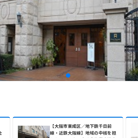
【大阪市東成区／地下鉄千日前
全
線・近鉄大阪線】地域の中核を担