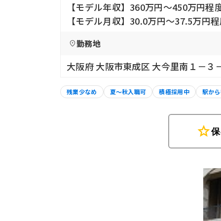
【モデル年収】360万円〜450万円程
【モデル月収】30.0万円〜37.5万円
勤務地
大阪府 大阪市東成区 大今里南１－３
残業少なめ
夏～秋入職可
積極採用中
駅から
star
保