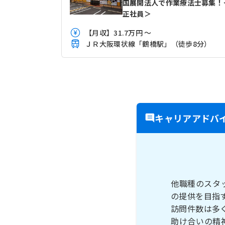
国展開法人で作業療法士募集！
正社員＞
【月収】31.7万円 ～
ＪＲ大阪環状線「鶴橋駅」（徒歩8分）
キャリアアドバ
他職種のスタ
の提供を目指
訪問件数は多
助け合いの精