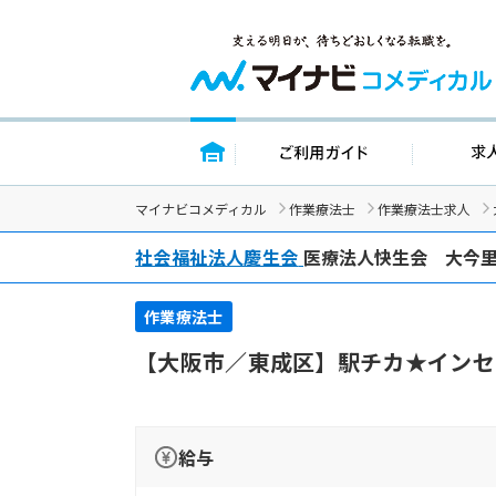
トップページ
ご利用ガイド
マイナビコメディカル
作業療法士
作業療法士求人
社会福祉法人慶生会
医療法人快生会 大今
作業療法士
【大阪市／東成区】駅チカ★インセ
給与