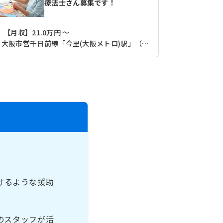
療法士さん募集です！
【月収】21.0万円 ～
【月収】22
大阪市営千日前線「今里(大阪メトロ)駅」（徒歩5分）
大阪市営中
けるような援助
のスタッフが活