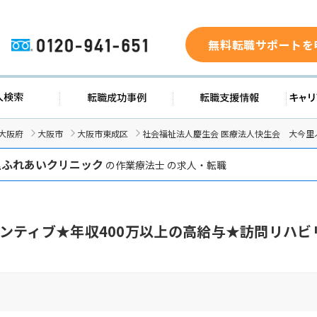
無料転職サポートを
0120-941-651
求人検索
転職成功事例
転職支援
大阪府
大阪市
大阪市東成区
社会福祉法人慶生会 医療法人快生会 大今
里ふれあいクリニック
の作業療法士 の求人・転職
ンティブ★年収400万以上の高給与★訪問リハビ