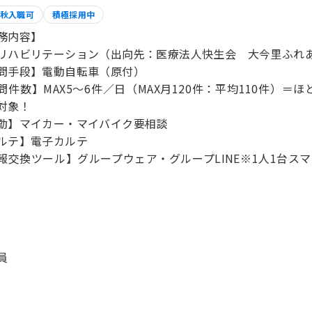
秋入職可
積極採用中
務内容】
リハビリテーション（出向先：医療法人快生会 大今里ふれ
問手段】電動自転車（原付）
問件数】MAX5～6件／日（MAX月120件：平均110件）
対象！
勤】マイカー・マイバイク要相談
ルテ】電子カルテ
報交換ツール】グループウェア・グループLINE※1人1台ス
員