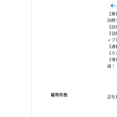
夏～
【業
訪問
【訪
【訪
ィブ
【通
【カ
【情
減！
雇用形態
正社