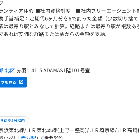
ブ
ランティア休暇 ■社内資格制度 ■社内フリーエージェント
勤手当補足：定期代6ヶ月分を6で割った金額（少数切り捨て
駅は最寄り駅とみなして計算。経路または最寄り駅が複数ある
都 北区
赤羽1-41-5 ADAMAS1階101号室
ップを見る
ら徒歩5分以内
京浜東北線/ＪＲ東北本線(上野－盛岡)/ＪＲ埼京線/ＪＲ高崎
蔵小杉)「
赤羽駅
」(徒歩5分)