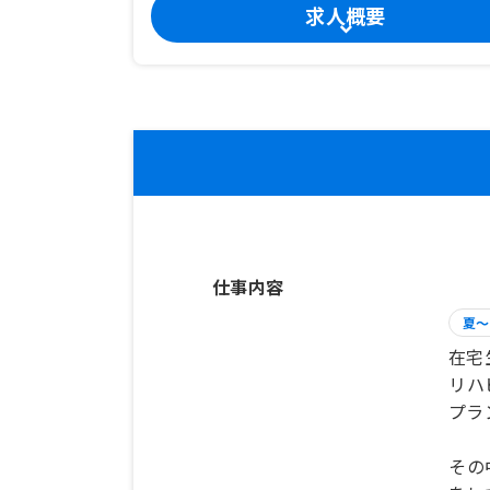
求人概要
仕事内容
夏～
在宅
リハ
プラ
その