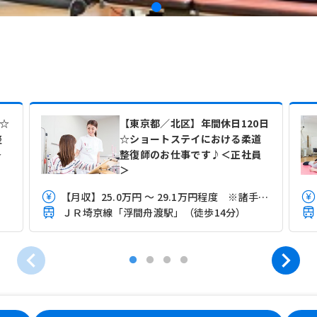
円☆
【東京都／北区】年間休日120日
整
☆ショートステイにおける柔道
＞
整復師のお仕事です♪＜正社員
＞
【月収】25.0万円 ～ 29.1万円程度 ※諸手当込み
ＪＲ埼京線「浮間舟渡駅」（徒歩14分）