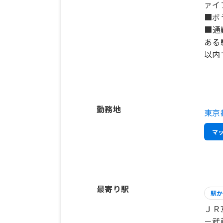
ァイ
■ボ
■通
ある
勤務地
東京
マ
最寄り駅
駅か
ＪＲ
－武