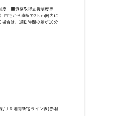
制度 ■資格取得支援制度等
）自宅から直線で2ｋｍ圏内に
場合は、通勤時間の差が10分
線/ＪＲ湘南新宿ライン線(赤羽