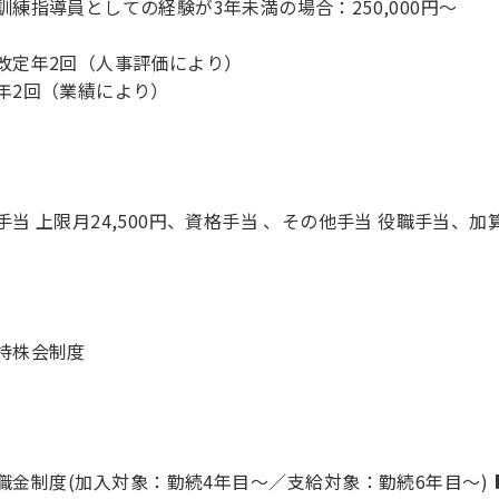
訓練指導員としての経験が3年未満の場合：250,000円～
改定年2回（人事評価により）
年2回（業績により）
手当 上限月24,500円、資格手当 、その他手当 役職手当、加算
持株会制度
職金制度(加入対象：勤続4年目～／支給対象：勤続6年目～)