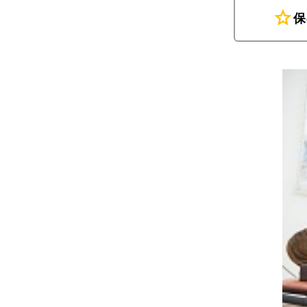
star
保