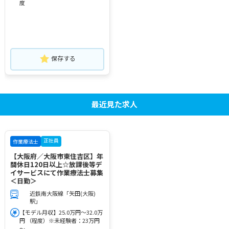
度
保存する
最近見た求人
正社員
作業療法士
【大阪府／大阪市東住吉区】年
間休日120日以上☆放課後等デ
イサービスにて作業療法士募集
＜日勤＞
近鉄南大阪線「矢田(大阪)
駅」
【モデル月収】25.0万円～32.0万
円 （程度）※未経験者：23万円
～