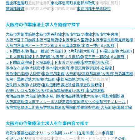
豊能郡豊能町
豊能郡能勢町
泉北郡忠岡町
泉南郡熊取町
泉南郡田尻町
泉南郡岬町
南河内郡太子町
南河内郡河南町
南河内郡千早赤阪村
大阪府の作業療法士求人を路線で探す
大阪市営御堂筋線
大阪市営谷町線
大阪市営四つ橋線
大阪市営中央線
大阪市営千日前線
大阪市営堺筋線
大阪市営今里筋線
大阪市営長堀鶴見緑地線
大阪市営南港ポートタウン線
ＪＲ東海道本線(米原－神戸)(大阪府)
ＪＲ関西本線(亀山－難波)(大阪府)
ＪＲ片町線(大阪府)
ＪＲ福知山線(大阪府)
ＪＲ大阪環状線
ＪＲ東西線(大阪府)
ＪＲ阪和線(天王寺－和歌山)(大阪府)
ＪＲ関西空港線
ＪＲ桜島線
ＪＲおおさか東線
阪神本線(大阪府)
阪神なんば線(大阪府)
京阪本線(大阪府)
京阪交野線
京阪中之島線
阪急神戸本線(大阪府)
阪急宝塚本線(大阪府)
阪急京都本線(大阪府)
阪急箕面線
阪急千里線
近鉄大阪線(大阪府)
近鉄奈良線(大阪府)
近鉄難波線
近鉄南大阪線(大阪府)
近鉄道明寺線
近鉄信貴線
近鉄長野線
近鉄けいはんな線(大阪府)
南海電気鉄道(大阪府)
南海空港線
南海高野線(大阪府)
南海多奈川線
南海高師浜線
北大阪急行電鉄
水間鉄道
大阪高速鉄道大阪モノレール
大阪高速鉄道国際文化公園都市モノレール
阪堺電気軌道上町線
阪堺電気軌道阪堺線
能勢電鉄妙見線(大阪府)
南海泉北線
大阪府の作業療法士求人を仕事内容で探す
病院
介護福祉施設
クリニック
訪問リハビリ(在宅医療)
企業
保育園
小児リハビリ
整骨院
接骨院
訪問マッサージ
薬局・ドラッグストア
その他