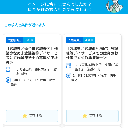
イメージに合いませんでしたか？
似た条件の求人も見てみましょう
この求人と条件が近い求人
正社員
正社員
作業療法士
作業療法士
【宮城県／仙台市宮城野区】残
【宮城県／宮城郡利府町】放課
業少なめ♪放課後等デイサービ
後等デイサービスでの療育のお
スにて作業療法士の募集＜正社
仕事です＜作業療法士＞
員＞
ＪＲ東北本線(上野－盛岡)「塩
釜駅」（徒歩23分）
ＪＲ仙山線「東照宮駅」（徒
歩16分）
【月収】21.5万円 ～ 程度 諸手
【月収】21.5万円 ～ 程度 諸手
当込
当込
保存する
保存する