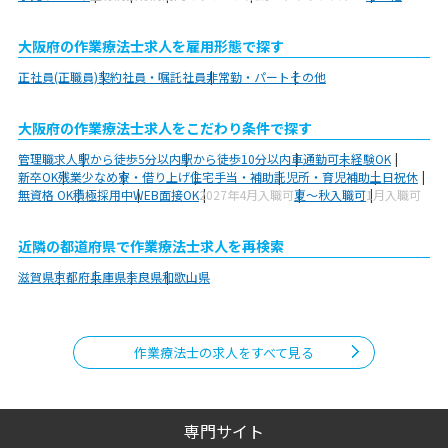
大阪府の作業療法士求人を雇用形態で探す
正社員(正職員)
契約社員・嘱託社員
非常勤・パート
その他
大阪府の作業療法士求人をこだわり条件で探す
管理職求人
駅から徒歩5分以内
駅から徒歩10分以内
車通勤可
未経験OK
新卒OK
残業少なめ
寮・借り上げ
住宅手当・補助
託児所・育児補助
土日祝休
無資格 OK
積極採用中
WEB面接OK
2027年4月入職可
夏～秋入職可
1月入職可
近隣の都道府県で作業療法士求人を再検索
滋賀県
京都府
兵庫県
奈良県
和歌山県
作業療法士の求人をすべて見る
専門サイト