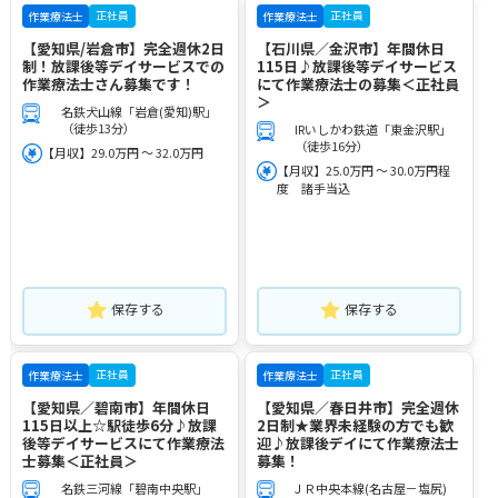
正社員
正社員
作業療法士
作業療法士
【愛知県/岩倉市】完全週休2日
【石川県／金沢市】年間休日
制！放課後等デイサービスでの
115日♪放課後等デイサービス
作業療法士さん募集です！
にて作業療法士の募集＜正社員
＞
名鉄犬山線「岩倉(愛知)駅」
（徒歩13分）
IRいしかわ鉄道「東金沢駅」
（徒歩16分）
【月収】29.0万円 ～ 32.0万円
【月収】25.0万円 ～ 30.0万円程
度 諸手当込
保存する
保存する
正社員
正社員
作業療法士
作業療法士
【愛知県／碧南市】年間休日
【愛知県／春日井市】完全週休
115日以上☆駅徒歩6分♪放課
2日制★業界未経験の方でも歓
後等デイサービスにて作業療法
迎♪放課後デイにて作業療法士
士募集＜正社員＞
募集！
名鉄三河線「碧南中央駅」
ＪＲ中央本線(名古屋－塩尻)