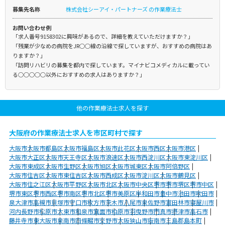
募集先名称
株式会社シーアイ・パートナーズ の作業療法士
お問い合わせ例
「求人番号9158302に興味があるので、詳細を教えていただけますか？」
「残業が少なめの病院をJR○○線の沿線で探していますが、おすすめの病院はあ
りますか？」
「訪問リハビリの募集を都内で探しています。マイナビコメディカルに載ってい
る○○○○○以外におすすめの求人はありますか？」
他の作業療法士求人を探す
大阪府の作業療法士求人を市区町村で探す
大阪市
大阪市都島区
大阪市福島区
大阪市此花区
大阪市西区
大阪市港区
大阪市大正区
大阪市天王寺区
大阪市浪速区
大阪市西淀川区
大阪市東淀川区
大阪市東成区
大阪市生野区
大阪市旭区
大阪市城東区
大阪市阿倍野区
大阪市住吉区
大阪市東住吉区
大阪市西成区
大阪市淀川区
大阪市鶴見区
大阪市住之江区
大阪市平野区
大阪市北区
大阪市中央区
堺市
堺市堺区
堺市中区
堺市東区
堺市西区
堺市南区
堺市北区
堺市美原区
岸和田市
豊中市
池田市
吹田市
泉大津市
高槻市
貝塚市
守口市
枚方市
茨木市
八尾市
泉佐野市
富田林市
寝屋川市
河内長野市
松原市
大東市
和泉市
箕面市
柏原市
羽曳野市
門真市
摂津市
高石市
藤井寺市
東大阪市
泉南市
四條畷市
交野市
大阪狭山市
阪南市
三島郡島本町