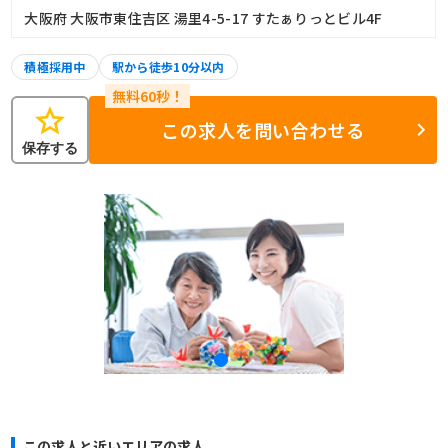
大阪府 大阪市東住吉区 湯里4-5-17 すたぁりっとビル4F
積極採用中
駅から徒歩10分以内
star
この求人を問い合わせる
保存する
この求人と近いエリアの求人