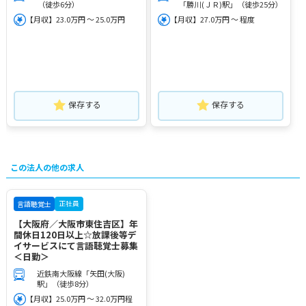
（徒歩6分）
「勝川(ＪＲ)駅」（徒歩25分）
【月収】23.0万円 ～ 25.0万円
【月収】27.0万円 ～ 程度
保存する
保存する
この法人の他の求人
正社員
言語聴覚士
【大阪府／大阪市東住吉区】年
間休日120日以上☆放課後等デ
イサービスにて言語聴覚士募集
＜日勤＞
近鉄南大阪線「矢田(大阪)
駅」（徒歩8分）
【月収】25.0万円 ～ 32.0万円程