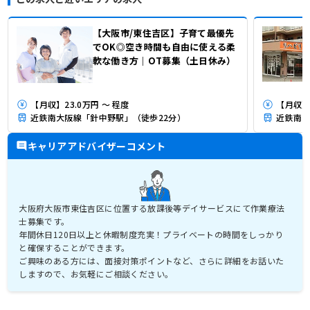
【大阪市/東住吉区】子育て最優先
でOK◎空き時間も自由に使える柔
軟な働き方｜OT募集（土日休み）
【月収】23.0万円 ～ 程度
【月収】3
近鉄南大阪線「針中野駅」（徒歩22分）
近鉄南大
キャリアアドバイザーコメント
大阪府大阪市東住吉区に位置する放課後等デイサービスにて作業療法
士募集です。
年間休日120日以上と休暇制度充実！プライベートの時間をしっかり
と確保することができます。
ご興味のある方には、面接対策ポイントなど、さらに詳細をお話いた
しますので、お気軽にご相談ください。