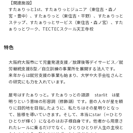
【関連施設】
すたぁりっと1st、すたぁりっとジュニア（東住吉・森ノ
宮・豊中）、すたぁりっと（東住吉・平野）、すたぁりっと
ステップ、すたぁりっとサービス（東住吉・森ノ宮）、すた
特色
大阪府大阪市にて児童発達支援／放課後等デイサービス／就
労継続支援B型／自立訓練の事業所を展開する法人です。
来年からは就労支援の事業も始まり、大学や大手会社さんと
の研究にも力を入れています。
屋号はすたぁりっと。すたぁりっとの語源 starlit は星
明りという意味の形容詞（修飾語）です。昔の人々が星を頼
りに目的地を目指したように、私たちはその星明りとなっ
て、皆様を導いていきます。そして、本当にstar（＝ひとり
ひとりが輝く）になるのはお子様自身です。他者から用意さ
れたレールに乗るだけでなく、ひとりひとりが人生の主役と