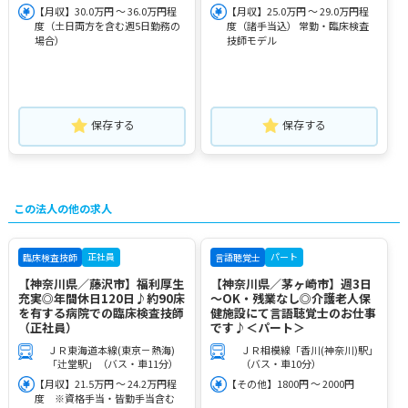
【月収】30.0万円 ～ 36.0万円程
【月収】25.0万円 ～ 29.0万円程
度（土日両方を含む週5日勤務の
度（諸手当込） 常勤・臨床検査
場合）
技師モデル
保存する
保存する
この法人の他の求人
正社員
パート
臨床検査技師
言語聴覚士
【神奈川県／藤沢市】福利厚生
【神奈川県／茅ヶ崎市】週3日
充実◎年間休日120日♪約90床
～OK・残業なし◎介護老人保
を有する病院での臨床検査技師
健施設にて言語聴覚士のお仕事
（正社員）
です♪＜パート＞
ＪＲ東海道本線(東京－熱海)
ＪＲ相模線「香川(神奈川)駅」
「辻堂駅」（バス・車11分）
（バス・車10分）
【月収】21.5万円 ～ 24.2万円程
【その他】1800円 ～ 2000円
度 ※資格手当・皆勤手当含む