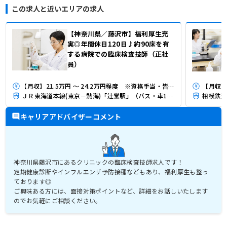
この求人と近いエリアの求人
【神奈川県／藤沢市】福利厚生充
実◎年間休日120日♪約90床を有
する病院での臨床検査技師（正社
員）
【月収】21.5万円 ～ 24.2万円程度 ※資格手当・皆勤手当含む
【月収】
ＪＲ東海道本線(東京－熱海)「辻堂駅」（バス・車11分）
相模鉄道
キャリアアドバイザーコメント
神奈川県藤沢市にあるクリニックの臨床検査技師求人です！
定期健康診断やインフルエンザ予防接種などもあり、福利厚生も整っ
ております◎
ご興味ある方には、面接対策ポイントなど、詳細をお話しいたします
のでお気軽にご相談ください。