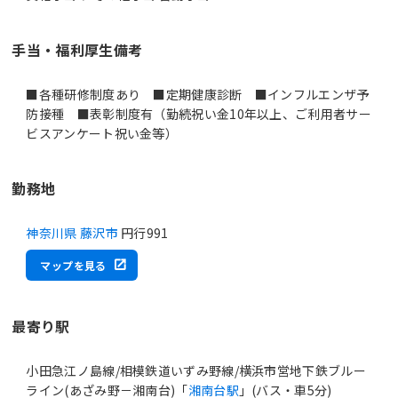
手当・福利厚生備考
■各種研修制度あり ■定期健康診断 ■インフルエンザ予
防接種 ■表彰制度有（勤続祝い金10年以上、ご利用者サー
ビスアンケート祝い金等）
勤務地
神奈川県 藤沢市
円行991
マップを見る
最寄り駅
小田急江ノ島線/相模鉄道いずみ野線/横浜市営地下鉄ブルー
ライン(あざみ野－湘南台)「
湘南台駅
」(バス・車5分)