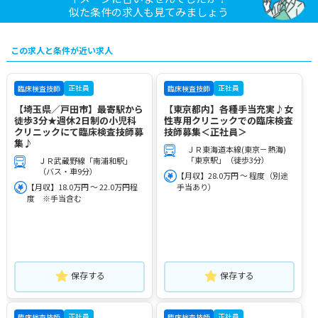
似た条件の求人も見てみましょう
この求人と条件が近い求人
正社員
正社員
臨床検査技師
臨床検査技師
【埼玉県／戸田市】最寄駅から
【東京都内】各種手当充実♪女
徒歩3分★週休2日制の小児科
性専用クリニックでの臨床検査
クリニックにて臨床検査技師募
技師募集＜正社員＞
集♪
ＪＲ東海道本線(東京－熱海)
「東京駅」（徒歩3分）
ＪＲ武蔵野線「南浦和駅」
（バス・車9分）
【月収】28.0万円 ～ 程度（別途
【月収】18.0万円 ～ 22.0万円程
手当あり）
度 ※手当含む
保存する
保存する
正社員
正社員
臨床検査技師
臨床検査技師