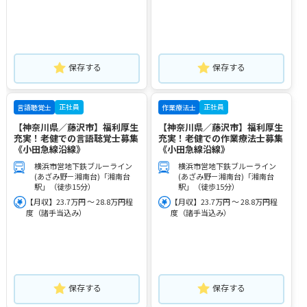
保存する
保存する
正社員
正社員
言語聴覚士
作業療法士
【神奈川県／藤沢市】福利厚生
【神奈川県／藤沢市】福利厚生
充実！老健での言語聴覚士募集
充実！老健での作業療法士募集
《小田急線沿線》
《小田急線沿線》
横浜市営地下鉄ブルーライン
横浜市営地下鉄ブルーライン
(あざみ野－湘南台)「湘南台
(あざみ野－湘南台)「湘南台
駅」（徒歩15分）
駅」（徒歩15分）
【月収】23.7万円 ～ 28.8万円程
【月収】23.7万円 ～ 28.8万円程
度（諸手当込み）
度（諸手当込み）
保存する
保存する