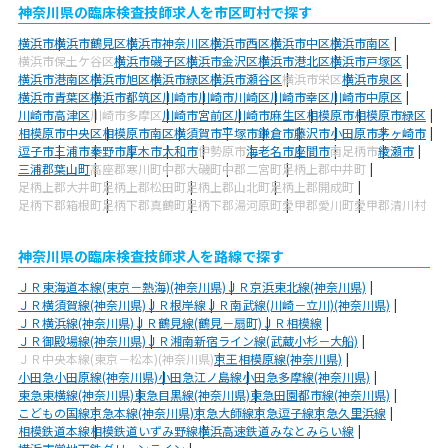
神奈川県の臨床検査技師求人を市区町村で探す
横浜市
横浜市鶴見区
横浜市神奈川区
横浜市西区
横浜市中区
横浜市南区
横浜市保土ケ谷区
横浜市磯子区
横浜市金沢区
横浜市港北区
横浜市戸塚区
横浜市港南区
横浜市旭区
横浜市緑区
横浜市瀬谷区
横浜市栄区
横浜市泉区
横浜市青葉区
横浜市都筑区
川崎市
川崎市川崎区
川崎市幸区
川崎市中原区
川崎市高津区
川崎市多摩区
川崎市宮前区
川崎市麻生区
相模原市
相模原市緑区
相模原市中央区
相模原市南区
横須賀市
平塚市
鎌倉市
藤沢市
小田原市
茅ヶ崎市
逗子市
三浦市
秦野市
厚木市
大和市
伊勢原市
海老名市
座間市
南足柄市
綾瀬市
三浦郡葉山町
高座郡寒川町
中郡大磯町
中郡二宮町
足柄上郡中井町
足柄上郡大井町
足柄上郡松田町
足柄上郡山北町
足柄上郡開成町
足柄下郡箱根町
足柄下郡真鶴町
足柄下郡湯河原町
愛甲郡愛川町
愛甲郡清川村
神奈川県の臨床検査技師求人を路線で探す
ＪＲ東海道本線(東京－熱海)(神奈川県)
ＪＲ京浜東北線(神奈川県)
ＪＲ横須賀線(神奈川県)
ＪＲ根岸線
ＪＲ南武線(川崎－立川)(神奈川県)
ＪＲ横浜線(神奈川県)
ＪＲ鶴見線(鶴見－扇町)
ＪＲ相模線
ＪＲ御殿場線(神奈川県)
ＪＲ湘南新宿ライン線(武蔵小杉－大船)
ＪＲ中央本線(東京－松本)(神奈川県)
京王相模原線(神奈川県)
小田急小田原線(神奈川県)
小田急江ノ島線
小田急多摩線(神奈川県)
東急東横線(神奈川県)
東急目黒線(神奈川県)
東急田園都市線(神奈川県)
こどもの国線
京急本線(神奈川県)
京急大師線
京急逗子線
京急久里浜線
相模鉄道本線
相模鉄道いずみ野線
横浜高速鉄道みなとみらい線