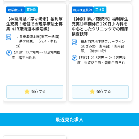
正社員
正社員
理学療法士
臨床検査技師
【神奈川県／茅ヶ崎市】福利厚
【神奈川県／藤沢市】福利厚生
生充実！老健での理学療法士募
充実◎年間休日120日♪内科を
集《JR東海道本線沿線》
中心としたクリニックでの臨床
検査技師
ＪＲ東海道本線(東京－熱海)
「茅ケ崎駅」（バス・車15
横浜市営地下鉄ブルーライン
分）
(あざみ野－湘南台)「湘南台
駅」（徒歩16分）
【月収】22.7万円 ～ 28.8万円程
度 諸手当込み
【月収】21.5万円 ～ 24.2万円程
度 ※資格手当・皆勤手当含む
保存する
保存する
最近見た求人