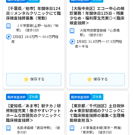
【千葉県／柏市】年間休日124
【大阪中央区】エコー中心の検
日☆メンタルクリニックにて臨
診業務！年間休日125日・残業
床検査技師募集〈常勤〉
少なめ・福利厚生充実◎＜臨床
検査技師＞
ＪＲ常磐線(上野－仙台)「柏
駅」（徒歩1分）
大阪市営御堂筋線「心斎橋
駅」（徒歩3分）
【月収】28.0万円 ～ 30.0万円程
度
【月収】31.8万円 ～ 37.5万円程
度＋手当
保存する
保存する
正社員
正社員
臨床検査技師
臨床検査技師
【愛知県／あま市】駅チカ♪研
【東京都／千代田区】土日祝休
修制度充実！働きやすいアット
み★東京駅直結のクリニックに
ホームな雰囲気のクリニック＜
て臨床検査技師の募集＜生理機
臨床検査技師＞
能検査担当＞
名鉄津島線「甚目寺駅」（徒
ＪＲ東海道本線(東京－熱海)
歩3分）
「東京駅」（徒歩3分）