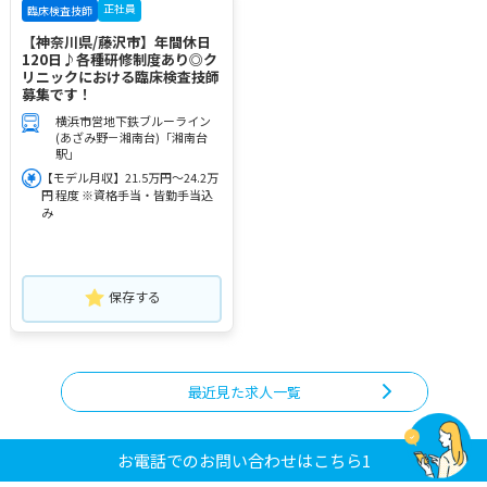
正社員
臨床検査技師
【神奈川県/藤沢市】年間休日
120日♪各種研修制度あり◎ク
リニックにおける臨床検査技師
募集です！
横浜市営地下鉄ブルーライン
(あざみ野－湘南台)「湘南台
駅」
【モデル月収】21.5万円～24.2万
円 程度 ※資格手当・皆勤手当込
み
保存する
最近見た求人一覧
お電話でのお問い合わせはこちら1