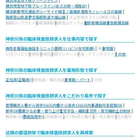
横浜市営地下鉄グリーンライン
横浜市営地下鉄ブルーライン(あざみ野－湘南台)
横浜新都市交通金沢シーサイド線
江ノ島電鉄
湘南モノレール江の島線
箱根登山鉄道
伊豆箱根鉄道大雄山線
ＪＲ上野東京ライン(神奈川県)
箱根ロープウェイ
箱根海賊船
箱根登山ケーブル
相鉄新横浜線
東急新横浜線
神奈川県の臨床検査技師求人を仕事内容で探す
病院
介護福祉施設
クリニック
訪問リハビリ(在宅医療)
企業
保育園
小児リハビリ
整骨院
接骨院
訪問マッサージ
薬局・ドラッグストア
その他
神奈川県の臨床検査技師求人を雇用形態で探す
正社員(正職員)
契約社員・嘱託社員
非常勤・パート
その他
神奈川県の臨床検査技師求人をこだわり条件で探す
管理職求人
駅から徒歩5分以内
駅から徒歩10分以内
車通勤可
未経験OK
新卒OK
残業少なめ
寮・借り上げ
住宅手当・補助
託児所・育児補助
土日祝休
無資格 OK
積極採用中
WEB面接OK
2027年4月入職可
夏～秋入職可
1月入職可
近隣の都道府県で臨床検査技師求人を再検索