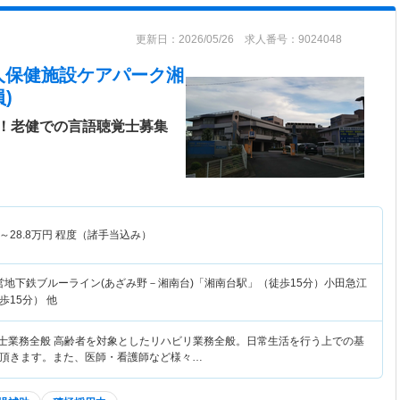
更新日：2026/05/26 求人番号：9024048
人保健施設ケアパーク湘
)
！老健での言語聴覚士募集
～
28.8
万円
程度（諸手当込み）
営地下鉄ブルーライン(あざみ野－湘南台)「湘南台駅」（徒歩15分）小田急江
15分） 他
覚士業務全般 高齢者を対象としたリハビリ業務全般。日常生活を行う上での基
頂きます。また、医師・看護師など様々…