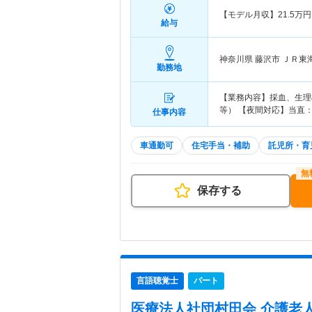
【モデル月収】
21.5
万円
給与
神奈川県 藤沢市
ＪＲ東
勤務地
【業務内容】採血、生理
等） 【夜間対応】当直
仕事内容
車通勤可
住宅手当・補助
託児所・育
保存する
言語聴覚士
パート
医療法人社団村田会 介護老