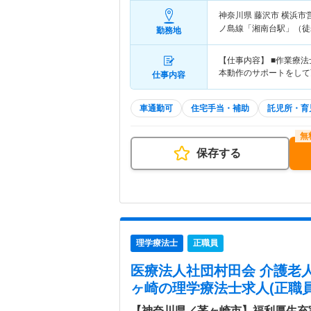
神奈川県 藤沢市
横浜市
ノ島線「湘南台駅」（徒歩
勤務地
【仕事内容】 ■作業療
本動作のサポートをして
仕事内容
車通勤可
住宅手当・補助
託児所・育
保存する
理学療法士
正職員
医療法人社団村田会 介護老
ヶ崎
の理学療法士求人(正職員
【神奈川県／茅ヶ崎市】福利厚生充