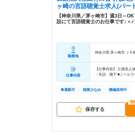
ヶ崎
の言語聴覚士求人(パート
【神奈川県／茅ヶ崎市】週3日～O
設にて言語聴覚士のお仕事です♪＜
神奈川県 茅ヶ崎市
ＪＲ
勤務地
【仕事内容】 介護老人
・失語、嚥下 ■ミールラ
仕事内容
車通勤可
残業少なめ
積極採用中
保存する