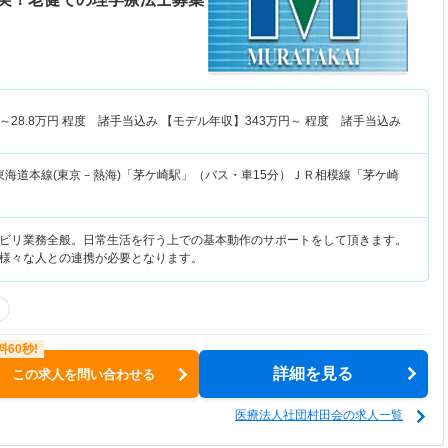
～
28.8
万円
程度 諸手当込み 【モデル年収】
343
万円～
程度 諸手当込み
東海道本線(東京－熱海)「茅ケ崎駅」（バス・車15分）ＪＲ相模線「茅ケ崎
ビリ業務全般。日常生活を行う上での基本動作のサポートをして頂きます。
様々な人との連携が必要となります。
詳細を見る
この求人を問い合わせる
医療法人社団村田会の求人一覧