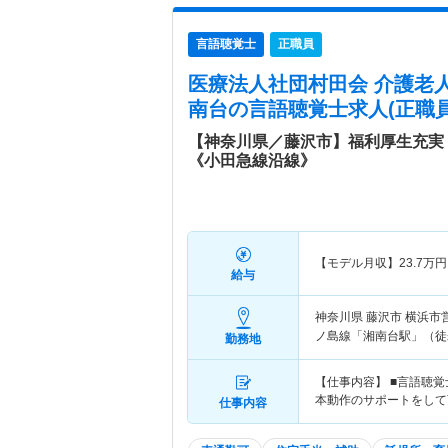
言語聴覚士
正職員
医療法人社団村田会 介護老
南台
の言語聴覚士求人(正職員
【神奈川県／藤沢市】福利厚生充実
《小田急線沿線》
【モデル月収】
23.7
万円
給与
神奈川県 藤沢市
横浜市
ノ島線「湘南台駅」（徒歩
勤務地
【仕事内容】 ■言語聴
本動作のサポートをして
仕事内容