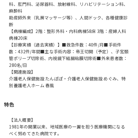
科、肛門科、泌尿器科、放射線科、リハビリテーション科、
麻酔科
助産師外来（乳房マッサージ等）、人間ドック、各種健康診
断
【病棟編成】2階：整形外科・内科病棟58床 3階：産婦人科
病棟20床
【診療実績（過去実績）】■救急件数：40件/月■手術件
数：432件/年間■主な手術内容：帝王切開（予定）、子宮頚
管ポリープ切除術、内視鏡下結腸粘膜切除術■外来患者数：
280名/日
【関連施設】
介護老人保健施設 たんぽぽ・介護老人保健施設 めぐみ、特
別養護老人ホーム 春風
特色
【法人概要】
1981年の開業以来、地域医療の一翼を担う医療機関になる
べく努めてきた病院です。