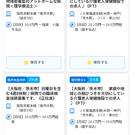
地域密着型のアットホームな病
にしている介護老人保健施設で
院＜理学療法士＞
の求人♪《PT》
阪急京都本線「南茨木駅」
ＪＲ東海道本線(米原－神戸)
（徒歩5分）
「茨木駅」（バス・車12分）
【月収】30.0万円 ～ 程度 ※諸
【月収】20.2万円 ～ 29.0万円程
手当込
度（諸手当込）
保存する
保存する
正社員
正社員
臨床検査技師
理学療法士
【大阪府／茨木市】日曜日を含
【大阪府／茨木市】 家庭や地
む4週8休制♪病院での臨床検
域との結びつきを大切にしてい
査技師募集です。《正社員》
る介護老人保健施設での求人
♪《PT》
阪急京都本線「南茨木駅」
（徒歩3分）
ＪＲ東海道本線(米原－神戸)
「茨木駅」（バス・車0分）
【月収】20.0万円 ～ 30.0万円程
度
【月収】20.2万円 ～ 29.0万円程
度（諸手当込）