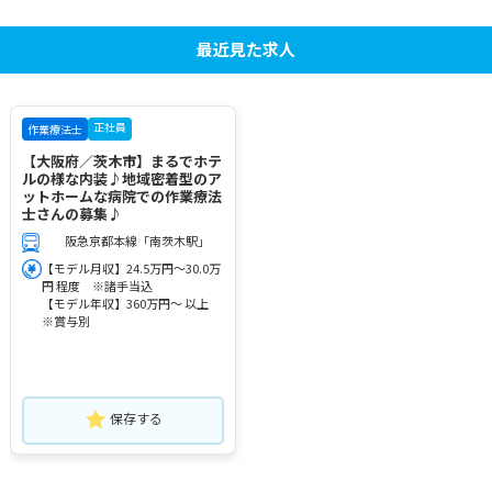
最近見た求人
正社員
作業療法士
【大阪府／茨木市】まるでホテ
ルの様な内装♪地域密着型のア
ットホームな病院での作業療法
士さんの募集♪
阪急京都本線「南茨木駅」
【モデル月収】24.5万円～30.0万
円 程度 ※諸手当込
【モデル年収】360万円～ 以上
※賞与別
保存する