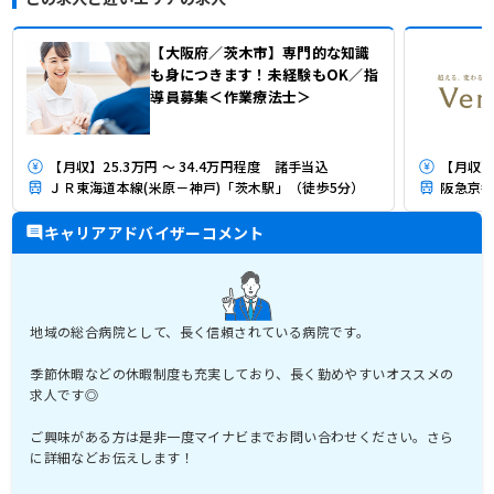
【大阪府／茨木市】専門的な知識
も身につきます！未経験もOK／指
導員募集＜作業療法士＞
【月収】25.3万円 ～ 34.4万円程度 諸手当込
【月収】3
ＪＲ東海道本線(米原－神戸)「茨木駅」（徒歩5分）
阪急京都
キャリアアドバイザーコメント
地域の総合病院として、長く信頼されている病院です。
季節休暇などの休暇制度も充実しており、長く勤めやすいオススメの
求人です◎
ご興味がある方は是非一度マイナビまでお問い合わせください。さら
に詳細などお伝えします！