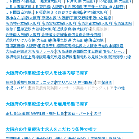
ＪＲ関西本線(亀山－難波)(大阪府)
ＪＲ片町線(大阪府)
ＪＲ福知山線(大阪府)
ＪＲ大阪環状線
ＪＲ東西線(大阪府)
ＪＲ阪和線(天王寺－和歌山)(大阪府)
ＪＲ関西空港線
ＪＲ桜島線
ＪＲおおさか東線
阪神本線(大阪府)
阪神なんば線(大阪府)
京阪本線(大阪府)
京阪交野線
京阪中之島線
阪急神戸本線(大阪府)
阪急宝塚本線(大阪府)
阪急京都本線(大阪府)
阪急箕面線
阪急千里線
近鉄大阪線(大阪府)
近鉄奈良線(大阪府)
近鉄難波線
近鉄南大阪線(大阪府)
近鉄道明寺線
近鉄信貴線
近鉄長野線
近鉄けいはんな線(大阪府)
南海電気鉄道(大阪府)
南海空港線
南海高野線(大阪府)
南海多奈川線
南海高師浜線
北大阪急行電鉄
水間鉄道
大阪高速鉄道大阪モノレール
大阪高速鉄道国際文化公園都市モノレール
阪堺電気軌道上町線
阪堺電気軌道阪堺線
能勢電鉄妙見線(大阪府)
南海泉北線
大阪府の作業療法士求人を仕事内容で探す
病院
介護福祉施設
クリニック
訪問リハビリ(在宅医療)
企業
保育園
小児リハビリ
整骨院
接骨院
訪問マッサージ
薬局・ドラッグストア
その他
大阪府の作業療法士求人を雇用形態で探す
正社員(正職員)
契約社員・嘱託社員
非常勤・パート
その他
大阪府の作業療法士求人をこだわり条件で探す
管理職求人
駅から徒歩5分以内
駅から徒歩10分以内
車通勤可
未経験OK