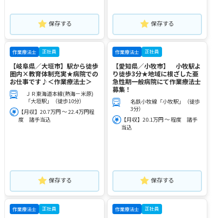
保存する
保存する
正社員
正社員
作業療法士
作業療法士
【岐阜県／大垣市】駅から徒歩
【愛知県／小牧市】 小牧駅よ
圏内×教育体制充実★病院での
り徒歩3分★地域に根ざした亜
お仕事です♪＜作業療法士＞
急性期一般病院にて作業療法士
募集！
ＪＲ東海道本線(熱海－米原)
「大垣駅」（徒歩10分）
名鉄小牧線「小牧駅」（徒歩
3分）
【月収】20.7万円 ～ 22.4万円程
度 諸手当込
【月収】20.1万円 ～ 程度 諸手
当込
保存する
保存する
正社員
正社員
作業療法士
作業療法士