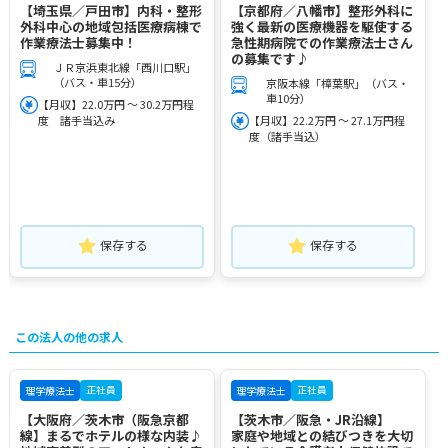
【埼玉県／戸田市】内科・整形
【京都府／八幡市】整形外科に
外科中心の地域包括医療病棟で
強く最新の医療機器を駆使する
作業療法士募集中！
急性期病院での作業療法士さん
の募集です♪
ＪＲ京浜東北線「西川口駅」
（バス・車15分）
京阪本線「樟葉駅」（バス・
車10分）
【月収】22.0万円 ～ 30.2万円程
度 諸手当込み
【月収】22.2万円 ～ 27.1万円程
度（諸手当込）
保存する
保存する
この法人の他の求人
正社員
正社員
理学療法士
理学療法士
【大阪府／茨木市（阪急京都
【茨木市／阪急・JR沿線】
線】まるでホテルの様な内装♪
家庭や地域との結びつきを大切