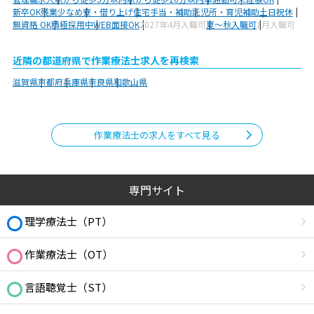
新卒OK
残業少なめ
寮・借り上げ
住宅手当・補助
託児所・育児補助
土日祝休
無資格 OK
積極採用中
WEB面接OK
2027年4月入職可
夏～秋入職可
1月入職可
近隣の都道府県で作業療法士求人を再検索
滋賀県
京都府
兵庫県
奈良県
和歌山県
作業療法士の求人をすべて見る
専門サイト
理学療法士（PT）
作業療法士（OT）
言語聴覚士（ST）