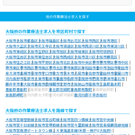
他の作業療法士求人を探す
大阪府の作業療法士求人を市区町村で探す
大阪市
大阪市都島区
大阪市福島区
大阪市此花区
大阪市西区
大阪市港区
大阪市大正区
大阪市天王寺区
大阪市浪速区
大阪市西淀川区
大阪市東淀川区
大阪市東成区
大阪市生野区
大阪市旭区
大阪市城東区
大阪市阿倍野区
大阪市住吉区
大阪市東住吉区
大阪市西成区
大阪市淀川区
大阪市鶴見区
大阪市住之江区
大阪市平野区
大阪市北区
大阪市中央区
堺市
堺市堺区
堺市中区
堺市東区
堺市西区
堺市南区
堺市北区
堺市美原区
岸和田市
豊中市
池田市
吹田市
泉大津市
高槻市
貝塚市
守口市
枚方市
茨木市
八尾市
泉佐野市
富田林市
寝屋川市
河内長野市
松原市
大東市
和泉市
箕面市
柏原市
羽曳野市
門真市
摂津市
高石市
藤井寺市
東大阪市
泉南市
四條畷市
交野市
大阪狭山市
阪南市
三島郡島本町
豊能郡豊能町
豊能郡能勢町
泉北郡忠岡町
泉南郡熊取町
泉南郡田尻町
泉南郡岬町
南河内郡太子町
南河内郡河南町
南河内郡千早赤阪村
大阪府の作業療法士求人を路線で探す
大阪市営御堂筋線
大阪市営谷町線
大阪市営四つ橋線
大阪市営中央線
大阪市営千日前線
大阪市営堺筋線
大阪市営今里筋線
大阪市営長堀鶴見緑地線
大阪市営南港ポートタウン線
ＪＲ東海道本線(米原－神戸)(大阪府)