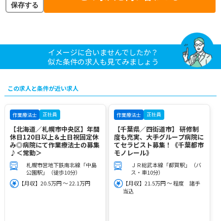
保存する
イメージに合いませんでしたか？
似た条件の求人も見てみましょう
この求人と条件が近い求人
正社員
正社員
作業療法士
作業療法士
【北海道／札幌市中央区】年間
【千葉県／四街道市】 研修制
休日120日以上＆土日祝固定休
度も充実、大手グループ病院に
み◎病院にて作業療法士の募集
てセラピスト募集！《千葉都市
♪＜常勤＞
モノレール》
札幌市営地下鉄南北線「中島
ＪＲ総武本線「都賀駅」（バ
公園駅」（徒歩10分）
ス・車10分）
【月収】20.5万円 ～ 22.1万円
【月収】21.5万円 ～ 程度 諸手
当込