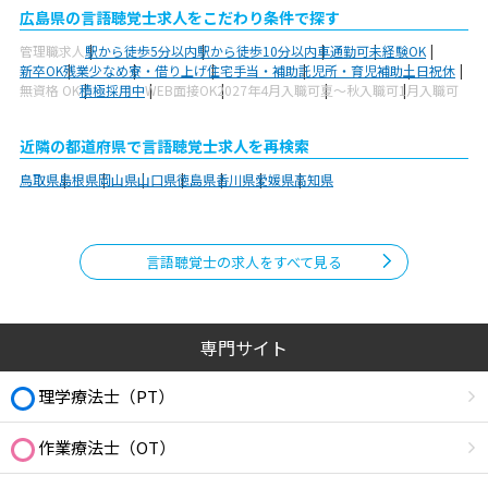
広島県の言語聴覚士求人をこだわり条件で探す
管理職求人
駅から徒歩5分以内
駅から徒歩10分以内
車通勤可
未経験OK
新卒OK
残業少なめ
寮・借り上げ
住宅手当・補助
託児所・育児補助
土日祝休
無資格 OK
積極採用中
WEB面接OK
2027年4月入職可
夏～秋入職可
1月入職可
近隣の都道府県で言語聴覚士求人を再検索
鳥取県
島根県
岡山県
山口県
徳島県
香川県
愛媛県
高知県
言語聴覚士の求人をすべて見る
専門サイト
理学療法士（PT）
作業療法士（OT）