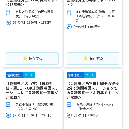
＜非常勤＞
ト＞
名鉄各務原線「市民公園前
ＪＲ東海道本線(熱海－米原)
駅」（徒歩14分）
「西岐阜駅」（バス・車10
分）
【その他】1350円 ～ 1720円
【その他】1400円 ～
保存する
保存する
パート
パート
言語聴覚士
言語聴覚士
【愛知県／犬山市】1日3時
【兵庫県／西宮市】駅チカ徒歩
間・週1日～OK♪訪問看護ステ
2分！訪問看護ステーションで
ーションにて言語聴覚士募集＜
の言語聴覚士さん募集です♪＜
非常勤＞
非常勤＞
名鉄小牧線「羽黒(愛知)駅」
阪急今津線「門戸厄神駅」
（バス・車6分）
（徒歩2分）
【その他】1500円 ～ 2000円
【その他】2000円 ～