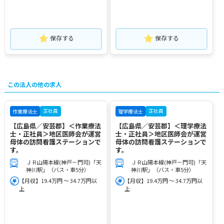
保存する
保存する
この法人の他の求人
正社員
正社員
作業療法士
理学療法士
【広島県／安芸郡】＜作業療法
【広島県／安芸郡】＜理学療法
士・正社員＞地区医師会が運営
士・正社員＞地区医師会が運営
母体の訪問看護ステーションで
母体の訪問看護ステーションで
す。
す。
ＪＲ山陽本線(神戸－門司)「天
ＪＲ山陽本線(神戸－門司)「天
神川駅」（バス・車5分）
神川駅」（バス・車5分）
【月収】19.4万円 ～ 34.7万円以
【月収】19.4万円 ～ 34.7万円以
上
上