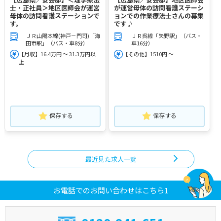
士・正社員＞地区医師会が運営
が運営母体の訪問看護ステーシ
母体の訪問看護ステーションで
ョンでの作業療法士さんの募集
す。
です♪
ＪＲ山陽本線(神戸－門司)「海
ＪＲ呉線「矢野駅」（バス・
田市駅」（バス・車8分）
車16分）
【月収】16.4万円 ～ 31.3万円以
【その他】1510円 ～
上
保存する
保存する
最近見た求人一覧
お電話でのお問い合わせはこちら1