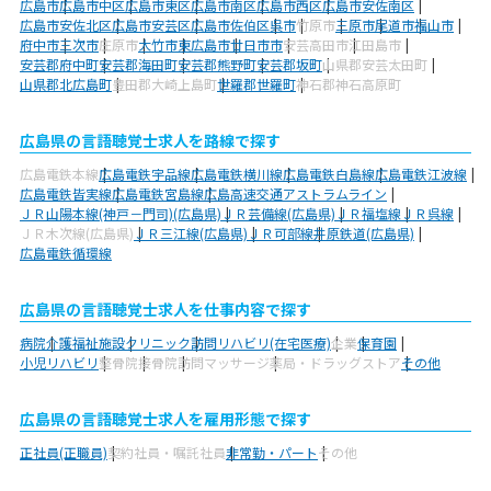
広島市
広島市中区
広島市東区
広島市南区
広島市西区
広島市安佐南区
広島市安佐北区
広島市安芸区
広島市佐伯区
呉市
竹原市
三原市
尾道市
福山市
府中市
三次市
庄原市
大竹市
東広島市
廿日市市
安芸高田市
江田島市
安芸郡府中町
安芸郡海田町
安芸郡熊野町
安芸郡坂町
山県郡安芸太田町
山県郡北広島町
豊田郡大崎上島町
世羅郡世羅町
神石郡神石高原町
広島県の言語聴覚士求人を路線で探す
広島電鉄本線
広島電鉄宇品線
広島電鉄横川線
広島電鉄白島線
広島電鉄江波線
広島電鉄皆実線
広島電鉄宮島線
広島高速交通アストラムライン
ＪＲ山陽本線(神戸－門司)(広島県)
ＪＲ芸備線(広島県)
ＪＲ福塩線
ＪＲ呉線
ＪＲ木次線(広島県)
ＪＲ三江線(広島県)
ＪＲ可部線
井原鉄道(広島県)
広島電鉄循環線
広島県の言語聴覚士求人を仕事内容で探す
病院
介護福祉施設
クリニック
訪問リハビリ(在宅医療)
企業
保育園
小児リハビリ
整骨院
接骨院
訪問マッサージ
薬局・ドラッグストア
その他
広島県の言語聴覚士求人を雇用形態で探す
正社員(正職員)
契約社員・嘱託社員
非常勤・パート
その他