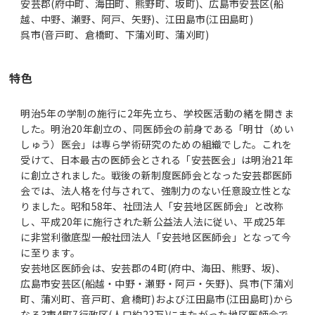
安芸郡(府中町、海田町、熊野町、坂町)、広島市安芸区(船
越、中野、瀬野、阿戸、矢野)、江田島市(江田島町)
呉市(音戸町、倉橋町、下蒲刈町、蒲刈町)
特色
明治5年の学制の施行に2年先立ち、学校医活動の緒を開きま
した。明治20年創立の、同医師会の前身である「明廿（めい
しゅう）医会」は専ら学術研究のための組織でした。これを
受けて、日本最古の医師会とされる「安芸医会」は明治21年
に創立されました。戦後の新制度医師会となった安芸郡医師
会では、法人格を付与されて、強制力のない任意設立性とな
りました。昭和58年、社団法人「安芸地区医師会」と改称
し、平成20年に施行された新公益法人法に従い、平成25年
に非営利徹底型一般社団法人「安芸地区医師会」となって今
に至ります。
安芸地区医師会は、安芸郡の4町(府中、海田、熊野、坂)、
広島市安芸区(船越・中野・瀬野・阿戸・矢野)、呉市(下蒲刈
町、蒲刈町、音戸町、倉橋町)および江田島市(江田島町)から
なる3市4町7行政区(人口約23万)にまたがった地区医師会で