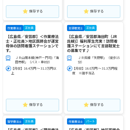
保存する
保存する
正社員
正社員
作業療法士
言語聴覚士
【広島県／安芸郡】＜作業療法
【広島県／安芸郡海田町（JR
士・正社員＞地区医師会が運営
呉線)】福利厚生充実！訪問看
母体の訪問看護ステーションで
護ステーションにて言語聴覚士
す。
の募集です♪
ＪＲ山陽本線(神戸－門司)「海
ＪＲ呉線「矢野駅」（徒歩15
田市駅」（バス・車8分）
分）
【月収】16.4万円 ～ 31.3万円以
【月収】16.0万円 ～ 31.3万円程
上
度 ※諸手当込
保存する
保存する
正社員
パート
理学療法士
作業療法士
【広島県／安芸郡】＜理学療法
【広島県／安芸郡】地区医師会