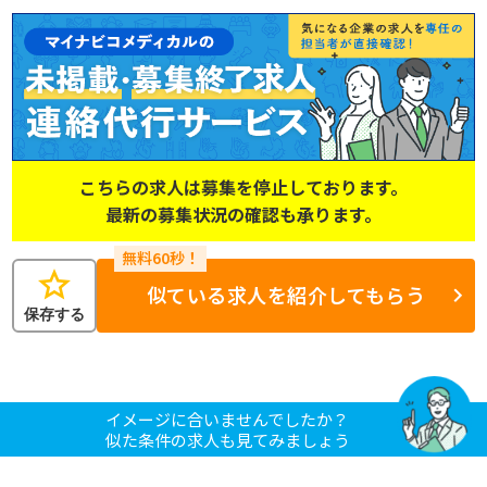
こちらの求人は募集を停止しております。
最新の募集状況の確認も承ります。
star
似ている求人を紹介してもらう
保存する
イメージに合いませんでしたか？
似た条件の求人も見てみましょう