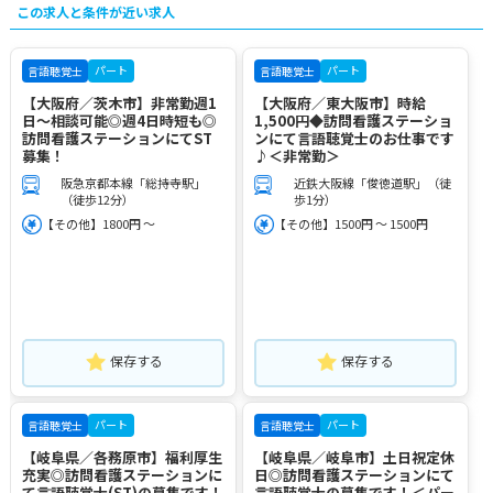
この求人と条件が近い求人
パート
パート
言語聴覚士
言語聴覚士
【大阪府／茨木市】非常勤週1
【大阪府／東大阪市】時給
日～相談可能◎週4日時短も◎
1,500円◆訪問看護ステーショ
訪問看護ステーションにてST
ンにて言語聴覚士のお仕事です
募集！
♪＜非常勤＞
阪急京都本線「総持寺駅」
近鉄大阪線「俊徳道駅」（徒
（徒歩12分）
歩1分）
【その他】1800円 ～
【その他】1500円 ～ 1500円
保存する
保存する
パート
パート
言語聴覚士
言語聴覚士
【岐阜県／各務原市】福利厚生
【岐阜県／岐阜市】土日祝定休
充実◎訪問看護ステーションに
日◎訪問看護ステーションにて
て言語聴覚士(ST)の募集です！
言語聴覚士の募集です！＜パー