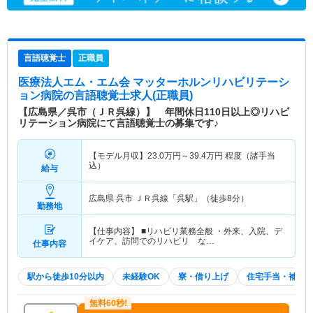
言語聴覚士
正職員
医療法人エム・エム会 マッターホルンリハビリテーシ
ョン病院
の言語聴覚士求人(正職員)
【広島県／呉市（ＪＲ呉線）】 年間休日110日以上◎リハビ
リテーション病院にて言語聴覚士の募集です♪
【モデル月収】
23.0
万円～
39.4
万円
程度（諸手当
込）
給与
広島県 呉市
ＪＲ呉線「呉駅」（徒歩8分）
勤務地
【仕事内容】 ■リハビリ業務全般 ・外来、入院、デ
イケア、訪問でのリハビリ な…
仕事内容
駅から徒歩10分以内
未経験OK
寮・借り上げ
住宅手当・補助