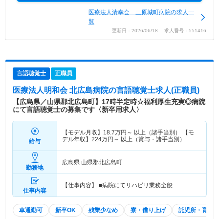
医療法人清幸会 三原城町病院の求人一
覧
更新日：2026/06/18 求人番号：551416
言語聴覚士
正職員
医療法人明和会 北広島病院
の言語聴覚士求人(正職員)
【広島県／山県郡北広島町】17時半定時☆福利厚生充実◎病院
にて言語聴覚士の募集です〈新卒用求人〉
【モデル月収】
18.7
万円～
以上（諸手当別） 【モ
デル年収】
224
万円～
以上（賞与・諸手当別）
給与
広島県 山県郡北広島町
勤務地
【仕事内容】 ■病院にてリハビリ業務全般
仕事内容
車通勤可
新卒OK
残業少なめ
寮・借り上げ
託児所・育児