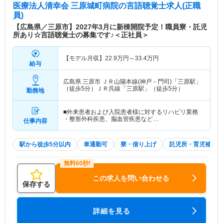
医療法人清幸会 三原城町病院
の言語聴覚士求人(正職
員)
【広島県／三原市】2027年3月に新棟開院予定！職員寮・託児
所あり☆言語聴覚士の募集です♪＜正社員＞
【モデル月収】
22.9
万円～
33.4
万円
給与
広島県 三原市
ＪＲ山陽本線(神戸－門司)「三原駅」
（徒歩5分）ＪＲ呉線「三原駅」（徒歩5分）
勤務地
■外来患者および入院患者様に対するリハビリ業務
・整形外科疾患、脳血管疾患など…
仕事内容
駅から徒歩5分以内
車通勤可
寮・借り上げ
託児所・育児補助
この求人を問い合わせる
保存する
詳細を見る