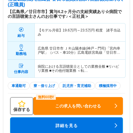
(正職員)
【広島県／廿日市市】賞与4.2ヶ月分の支給実績あり☆病院で
の言語聴覚士さんのお仕事です♪＜正社員＞
【モデル月収】
19.6
万円～
23.5
万円
程度 諸手当込
み
給与
広島県 廿日市市
ＪＲ山陽本線(神戸－門司)「宮内串
戸駅」（バス・車10分）広島電鉄宮島線「廿日市市
勤務地
役所前(平良)駅」（バス・車9分）
病院における言語聴覚士としての業務全般 ■リハビ
リ業務 ■その他付随業務 ＜転…
仕事内容
車通勤可
寮・借り上げ
託児所・育児補助
積極採用中
この求人を問い合わせる
保存する
詳細を見る