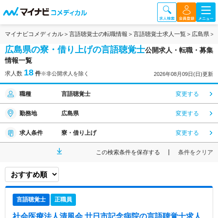
マイナビコメディカル
言語聴覚士の転職情報
言語聴覚士求人一覧
広島県
広島県の寮・借り上げの言語聴覚士
公開求人・転職・募集
情報一覧
18
求人数
件
※非公開求人を除く
2026年08月09日(日)更新
職種
言語聴覚士
変更する
勤務地
広島県
変更する
求人条件
寮・借り上げ
変更する
この検索条件を保存する
条件をクリア
言語聴覚士
正職員
社会医療法人清風会 廿日市記念病院
の言語聴覚士求人