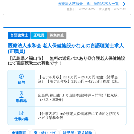
医療法人慈彗会 亀川病院の求人一覧
更新日：2025/04/25 求人番号：9857543
言語聴覚士
正職員
募集停止
医療法人永和会 老人保健施設かなえ
の言語聴覚士求人
(正職員)
【広島県／福山市】 無料の送迎バスあり◎介護老人保健施設
にて言語聴覚士の募集です！
【モデル月収】
22.0
万円～
29.0
万円
程度（諸手当
込） 【モデル年収】
318
万円～
423
万円
程度（諸手
給与
当込）
広島県 福山市
ＪＲ山陽本線(神戸－門司)「松永駅」
（バス・車0分）
勤務地
【仕事内容】 ■介護老人保健施設にて通所と訪問リ
ハビリ業務全般
仕事内容
車通勤可
寮・借り上げ
託児所・育児補助