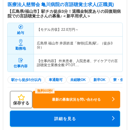
医療法人慈彗会 亀川病院
の言語聴覚士求人(正職員)
【広島県/福山市】駅チカ徒歩3分！退職金制度ありの回復期病
院での言語聴覚士さんの募集♪＜新卒用求人＞
【モデル月収】
22.0
万円～
給与
広島県 福山市
井原鉄道「御領(広島)駅」（徒歩3
分）
勤務地
【仕事内容】 外来患者、入院患者、デイケアでの言
語聴覚士業務全般 PT.OT.…
仕事内容
駅から徒歩5分以内
車通勤可
未経験OK
新卒OK
寮・借り
最新の募集状況を問い合わせる
保存する
詳細を見る