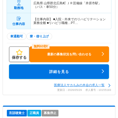
広島県 山県郡北広島町
ＪＲ芸備線「井原市駅」
（バス・車50分）
勤務地
【仕事内容】 ■入院・外来でのリハビリテーション
業務全般 ■リハビリ職種…PT…
仕事内容
車通勤可
寮・借り上げ
最新の募集状況を問い合わせる
保存する
詳細を見る
医療法人サカもみの木会の求人一覧
更新日：2026/05/29 求人番号：10155193
言語聴覚士
正職員
募集停止