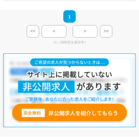
1
<<
<
>
>>
（1～18件目を表示中）