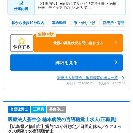
【仕事内容】 ■病院にてリハビリ業務全般 ・病棟、
外来、デイケアでのリハビリ業…
仕事内容
駅から徒歩10分以内
車通勤可
寮・借り上げ
託児所・育児補助
最新の募集状況を問い合わせる
保存する
詳細を見る
医療法人慈彗会 亀川病院の求人一覧
更新日：2026/05/01 求人番号：9017148
言語聴覚士
正職員
募集停止
医療法人蒼生会 楠本病院
の言語聴覚士求人(正職員)
【広島県／福山市】賞与4.1か月想定／日固定休み／ケアミッ
クス病院での言語聴覚士