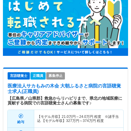
言語聴覚士
正職員
募集停止
医療法人サカもみの木会 大朝ふるさと病院
の言語聴覚
士求人(正職員)
【広島県／山県郡】救急からリハビリまで、県北の地域医療に
貢献する病院での言語聴覚士さんの募集です♪
【モデル月収】
21.0
万円～
24.0
万円
程度 ※諸手当
込 【モデル年収】
327
万円～
374
万円
程度
給与