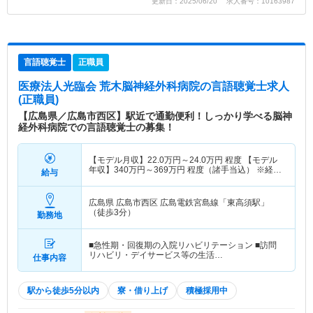
更新日：2025/06/20 求人番号：10163987
言語聴覚士
正職員
医療法人光臨会 荒木脳神経外科病院
の言語聴覚士求人
(正職員)
【広島県／広島市西区】駅近で通勤便利！しっかり学べる脳神
経外科病院での言語聴覚士の募集！
【モデル月収】
22.0
万円～
24.0
万円
程度 【モデル
年収】
340
万円～
369
万円
程度（諸手当込） ※経験
給与
考慮有
広島県 広島市西区
広島電鉄宮島線「東高須駅」
（徒歩3分）
勤務地
■急性期・回復期の入院リハビリテーション ■訪問
リハビリ・デイサービス等の生活…
仕事内容
駅から徒歩5分以内
寮・借り上げ
積極採用中