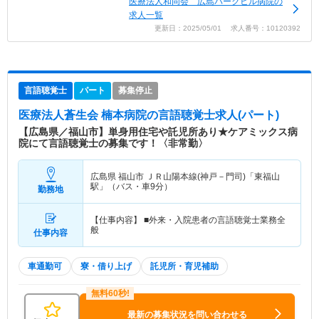
医療法人和同会 広島パークヒル病院の
求人一覧
更新日：2025/05/01 求人番号：10120392
言語聴覚士
パート
募集停止
医療法人蒼生会 楠本病院
の言語聴覚士求人(パート)
【広島県／福山市】単身用住宅や託児所あり★ケアミックス病
院にて言語聴覚士の募集です！〈非常勤〉
広島県 福山市
ＪＲ山陽本線(神戸－門司)「東福山
駅」（バス・車9分）
勤務地
【仕事内容】 ■外来・入院患者の言語聴覚士業務全
般
仕事内容
車通勤可
寮・借り上げ
託児所・育児補助
最新の募集状況を問い合わせる