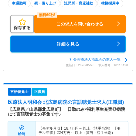
車通勤可
寮・借り上げ
託児所・育児補助
積極採用中
この求人を問い合わせる
保存する
詳細を見る
社会医療法人清風会の求人一覧
更新日：2026/05/26 求人番号：10113420
言語聴覚士
正職員
医療法人明和会 北広島病院
の言語聴覚士求人(正職員)
【広島県／山県郡北広島町】 日勤のみ×福利厚生充実◎病院
にて言語聴覚士の募集です♪
【モデル月収】
18.7
万円～
以上（諸手当別） 【モ
デル年収】
224
万円～
以上（賞与・諸手当別）
給与