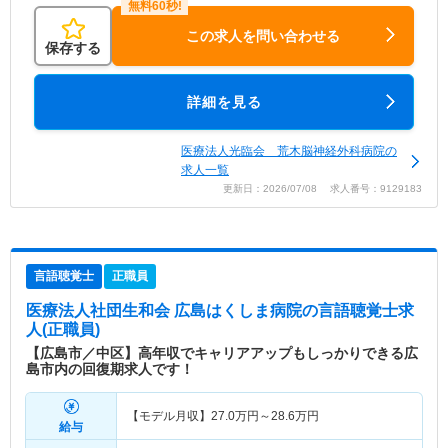
この求人を問い合わせる
保存する
詳細を見る
医療法人光臨会 荒木脳神経外科病院の
求人一覧
更新日：2026/07/08 求人番号：9129183
言語聴覚士
正職員
医療法人社団生和会 広島はくしま病院
の言語聴覚士求
人(正職員)
【広島市／中区】高年収でキャリアアップもしっかりできる広
島市内の回復期求人です！
【モデル月収】
27.0
万円～
28.6
万円
給与