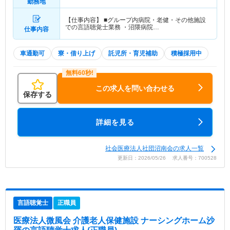
勤務地
【仕事内容】 ■グループ内病院・老健・その他施設
での言語聴覚士業務 ・沼隈病院…
仕事内容
車通勤可
寮・借り上げ
託児所・育児補助
積極採用中
この求人を問い合わせる
保存する
詳細を見る
社会医療法人社団沼南会の求人一覧
更新日：2026/05/26 求人番号：700528
言語聴覚士
正職員
医療法人微風会 介護老人保健施設 ナーシングホーム沙