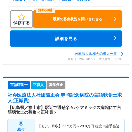
最新の募集状況を問い合わせる
保存する
詳細を見る
医療法人永和会の求人一覧
更新日：2025/01/21 求人番号：681306
言語聴覚士
正職員
募集停止
社会医療法人社団陽正会 寺岡記念病院
の言語聴覚士求
人(正職員)
【広島県／福山市】駅近で通勤楽々♪ケアミックス病院にて言
語聴覚士の募集＜正社員＞
【モデル月収】
22.5
万円～
29.8
万円
程度※諸手当込
給与