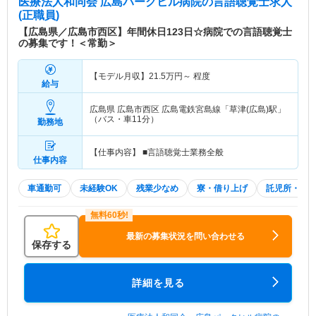
医療法人和同会 広島パークヒル病院
の言語聴覚士求人
(正職員)
【広島県／広島市西区】年間休日123日☆病院での言語聴覚士
の募集です！＜常勤＞
【モデル月収】
21.5
万円～
程度
給与
広島県 広島市西区
広島電鉄宮島線「草津(広島)駅」
（バス・車11分）
勤務地
【仕事内容】 ■言語聴覚士業務全般
仕事内容
車通勤可
未経験OK
残業少なめ
寮・借り上げ
託児所・育
最新の募集状況を問い合わせる
保存する
詳細を見る