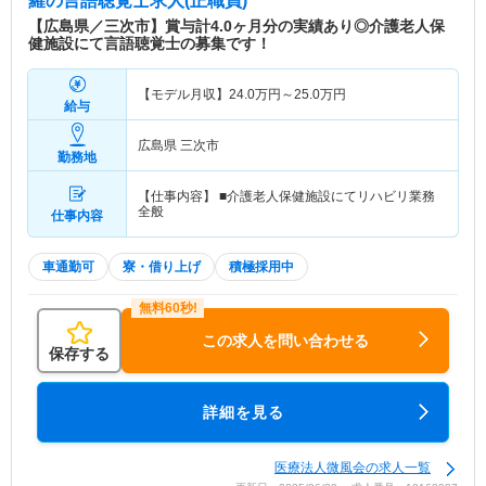
羅
の言語聴覚士求人(正職員)
【広島県／三次市】賞与計4.0ヶ月分の実績あり◎介護老人保
健施設にて言語聴覚士の募集です！
【モデル月収】
24.0
万円～
25.0
万円
給与
広島県 三次市
勤務地
【仕事内容】 ■介護老人保健施設にてリハビリ業務
全般
仕事内容
車通勤可
寮・借り上げ
積極採用中
この求人を問い合わせる
保存する
詳細を見る
医療法人微風会の求人一覧