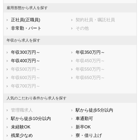
福岡県
佐賀県
長崎県
雇用形態から求人を探す
熊本県
大分県
宮崎県
正社員(正職員)
契約社員・嘱託社員
鹿児島県
沖縄県
非常勤・パート
その他
年収から求人を探す
年収300万円～
年収350万円～
年収400万円～
年収450万円～
年収500万円～
年収550万円～
年収600万円～
年収650万円～
年収700万円～
人気のこだわり条件から求人を探す
管理職求人
駅から徒歩5分以内
駅から徒歩10分以内
車通勤可
未経験OK
新卒OK
残業少なめ
寮・借り上げ