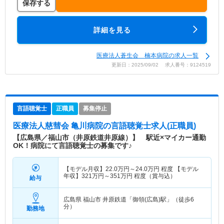
保存する
詳細を見る
医療法人蒼生会 楠本病院の求人一覧
更新日：2025/09/02 求人番号：9124519
言語聴覚士
正職員
募集停止
医療法人慈彗会 亀川病院
の言語聴覚士求人(正職員)
【広島県／福山市（井原鉄道井原線）】 駅近×マイカー通勤
OK！病院にて言語聴覚士の募集です♪
【モデル月収】
22.0
万円～
24.0
万円
程度 【モデル
年収】
321
万円～
351
万円
程度（賞与込）
給与
広島県 福山市
井原鉄道「御領(広島)駅」（徒歩6
分）
勤務地