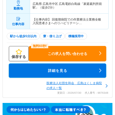
広島県 広島市中区
広島電鉄白島線「家庭裁判所前
駅」（徒歩2分）
勤務地
【仕事内容】 回復期病院での作業療法士業務全般
入院患者さまへのリハビリテーシ…
仕事内容
駅から徒歩5分以内
寮・借り上げ
積極採用中
この求人を問い合わせる
保存する
詳細を見る
医療法人社団生和会 広島はくしま病院
の求人一覧
更新日：2026/07/30 求人番号：9876348