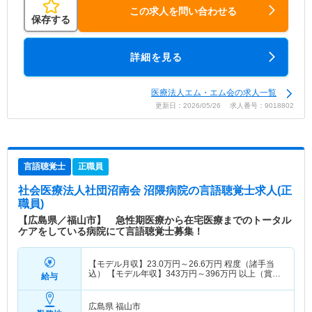
この求人を問い合わせる
保存する
詳細を見る
医療法人エム・エム会の求人一覧
更新日：2026/05/26 求人番号：9018802
言語聴覚士
正職員
社会医療法人社団沼南会 沼隈病院
の言語聴覚士求人(正
職員)
【広島県／福山市】 急性期医療から在宅医療までのトータル
ケアをしている病院にて言語聴覚士募集！
【モデル月収】
23.0
万円～
26.6
万円
程度（諸手当
込） 【モデル年収】
343
万円～
396
万円
以上（賞与
給与
別途支給）
広島県 福山市