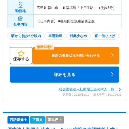
広島県 福山市
ＪＲ福塩線「上戸手駅」（徒歩3分）
勤務地
【仕事内容】 ■機能回復訓練業務全般
仕事内容
駅から徒歩5分以内
車通勤可
残業少なめ
寮・借り上げ
託
最新の募集状況を問い合わせる
保存する
詳細を見る
社会医療法人社団陽正会の求人一覧
更新日：2025/12/10 求人番号：10125935
言語聴覚士
正職員
募集停止