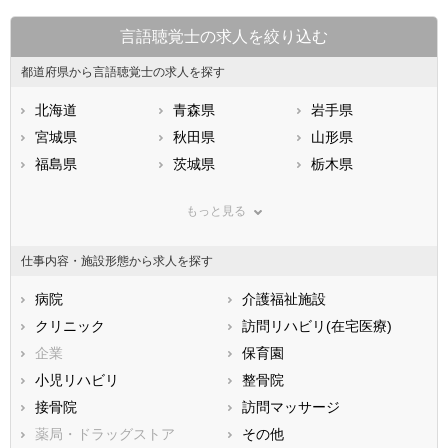
言語聴覚士の求人を絞り込む
都道府県から言語聴覚士の求人を探す
北海道
青森県
岩手県
宮城県
秋田県
山形県
福島県
茨城県
栃木県
群馬県
埼玉県
千葉県
もっと見る
東京都
神奈川県
新潟県
山梨県
長野県
富山県
仕事内容・施設形態から求人を探す
石川県
福井県
岐阜県
静岡県
病院
愛知県
介護福祉施設
三重県
滋賀県
クリニック
京都府
訪問リハビリ(在宅医療)
大阪府
兵庫県
企業
奈良県
保育園
和歌山県
鳥取県
小児リハビリ
島根県
整骨院
岡山県
広島県
接骨院
山口県
訪問マッサージ
徳島県
香川県
薬局・ドラッグストア
愛媛県
その他
高知県