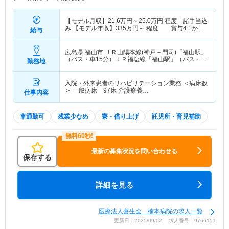
【モデル月収】
21.6
万円～
25.0
万円
程度 諸手当込
み 【モデル年収】
335
万円～
程度 賞与4.1か月
給与
想定
広島県 福山市
ＪＲ山陽本線(神戸－門司)「福山駅」
（バス・車15分）ＪＲ福塩線「福山駅」（バス・車
勤務地
15分）
入院・外来患者のリハビリテーション業務 ＜病床数
＞ 一般病床 97床 介護療養…
仕事内容
車通勤可
残業少なめ
寮・借り上げ
託児所・育児補助
最新の募集状況を問い合わせる
保存する
詳細を見る
医療法人蒼生会 楠本病院の求人一覧
更新日：2025/09/02 求人番号：9766151