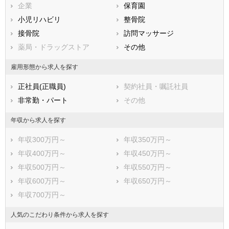
兵庫県
企業
奈良県
保育園
和歌山県
鳥取県
小児リハビリ
島根県
整骨院
岡山県
広島県
接骨院
山口県
訪問マッサージ
徳島県
香川県
薬局・ドラッグストア
愛媛県
その他
高知県
福岡県
佐賀県
長崎県
雇用形態から求人を探す
熊本県
大分県
宮崎県
正社員(正職員)
契約社員・嘱託社員
鹿児島県
沖縄県
非常勤・パート
その他
年収から求人を探す
年収300万円～
年収350万円～
年収400万円～
年収450万円～
年収500万円～
年収550万円～
年収600万円～
年収650万円～
年収700万円～
人気のこだわり条件から求人を探す