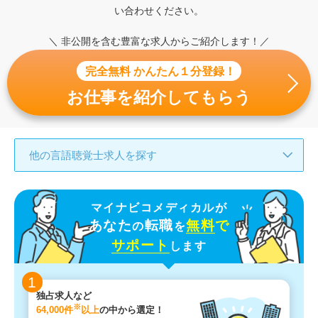
い合わせください。
＼ 非公開を含む豊富な求人からご紹介します！／
完全無料 かんたん１分登録！
お仕事を紹介してもらう
他の言語聴覚士求人を探す
マイナビコメディカルが
あなた
転職
無料
で
の
を
サポート
します
1
独占求人など
※
64,000件
以上
の中から選定！