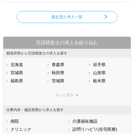
最近見た求人一覧
言語聴覚士の求人を絞り込む
都道府県から言語聴覚士の求人を探す
北海道
青森県
岩手県
宮城県
秋田県
山形県
福島県
茨城県
栃木県
群馬県
埼玉県
千葉県
もっと見る
東京都
神奈川県
新潟県
山梨県
長野県
富山県
仕事内容・施設形態から求人を探す
石川県
福井県
岐阜県
静岡県
病院
愛知県
介護福祉施設
三重県
滋賀県
クリニック
京都府
訪問リハビリ(在宅医療)
大阪府