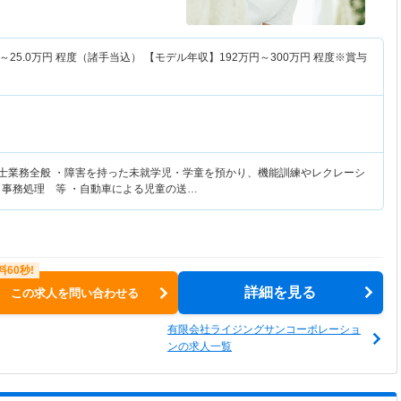
～
25.0
万円
程度（諸手当込） 【モデル年収】
192
万円～
300
万円
程度※賞与
覚士業務全般 ・障害を持った未就学児・学童を預かり、機能訓練やレクレーシ
、事務処理 等 ・自動車による児童の送…
詳細を見る
この求人を問い合わせる
有限会社ライジングサンコーポレーショ
ンの求人一覧