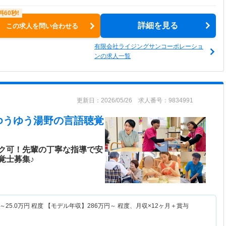
詳細を見る
この求人を問い合わせる
有限会社ライジングサンコーポレーショ
ンの求人一覧
更新日：2026/05/26 求人番号：9834991
ゆうゆう湯野
の言語聴覚
ク可！先輩の丁寧な指導で安
覚士募集♪
～
25.0
万円
程度 【モデル年収】
286
万円～
程度、月収×12ヶ月＋賞与