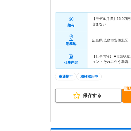
【モデル月収】
16.0
万円
含まない
給与
広島県 広島市安佐北区
勤務地
【仕事内容】 ■言語聴
ョン ・それに伴う準備
仕事内容
車通勤可
積極採用中
保存する