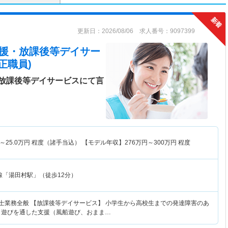
更新日：2026/08/06 求人番号：9097399
支援・放課後等デイサー
正職員)
放課後等デイサービスにて言
～
25.0
万円
程度（諸手当込） 【モデル年収】
276
万円～
300
万円
程度
線「湯田村駅」（徒歩12分）
覚士業務全般 【放課後等デイサービス】 小学生から高校生までの発達障害のあ
・遊びを通した支援（風船遊び、おまま…