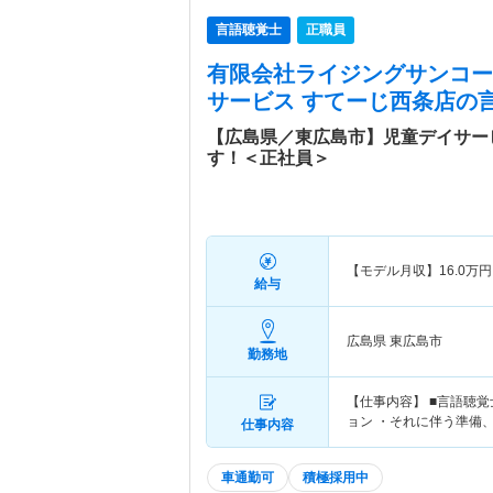
言語聴覚士
正職員
有限会社ライジングサンコー
サービス すてーじ西条店
の
【広島県／東広島市】児童デイサー
す！＜正社員＞
【モデル月収】
16.0
万円
給与
広島県 東広島市
勤務地
【仕事内容】 ■言語聴
ョン ・それに伴う準備
仕事内容
車通勤可
積極採用中