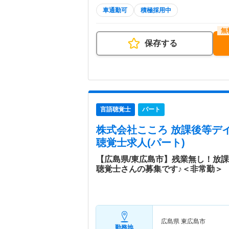
車通勤可
積極採用中
保存する
言語聴覚士
パート
株式会社こころ 放課後等デ
聴覚士求人(パート)
【広島県/東広島市】残業無し！放
聴覚士さんの募集です♪＜非常勤＞
広島県 東広島市
勤務地