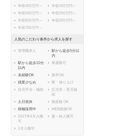
年収400万円～
年収450万円～
年収500万円～
年収550万円～
年収600万円～
年収650万円～
年収700万円～
人気のこだわり条件から求人を探す
管理職求人
駅から徒歩5分以
内
駅から徒歩10分
車通勤可
以内
未経験OK
新卒OK
残業少なめ
寮・借り上げ
住宅手当・補助
託児所・育児補
助
土日祝休
無資格 OK
積極採用中
WEB面接OK
2027年4月入職
夏～秋入職可
可
1月入職可