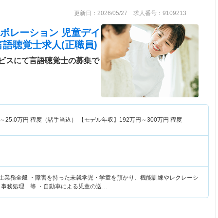
更新日：2026/05/27 求人番号：9109213
ポレーション 児童デイ
言語聴覚士求人(正職員)
ビスにて言語聴覚士の募集で
～
25.0
万円
程度（諸手当込） 【モデル年収】
192
万円～
300
万円
程度
覚士業務全般 ・障害を持った未就学児・学童を預かり、機能訓練やレクレーシ
、事務処理 等 ・自動車による児童の送…