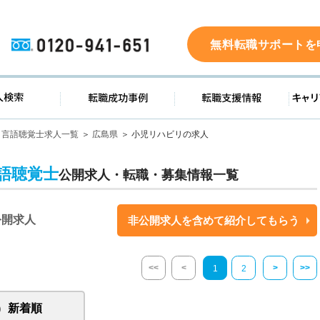
0120-941-651
無料転職サポートを
ド
求人検索
転職成功事例
転職支
言語聴覚士求人一覧
広島県
小児リハビリの求人
語聴覚士
公開求人・転職・募集情報一覧
公開求人
非公開求人を含めて紹介してもらう
<<
<
>
>>
1
2
新着順