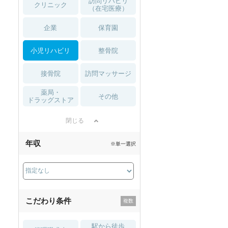
訪問リハビリ
クリニック
（在宅医療）
企業
保育園
小児リハビリ
整骨院
接骨院
訪問マッサージ
薬局・
その他
ドラッグストア
閉じる
年収
※単一選択
こだわり条件
駅から徒歩