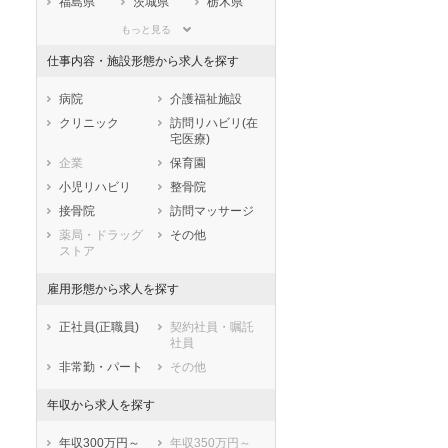
福島県
茨城県
栃木県
群馬県
埼玉県
千葉県
もっと見る
東京都
神奈川県
新潟県
仕事内容・施設形態から求人を探す
山梨県
長野県
富山県
石川県
福井県
岐阜県
病院
介護福祉施設
静岡県
愛知県
三重県
クリニック
訪問リハビリ(在
宅医療)
滋賀県
京都府
大阪府
企業
保育園
兵庫県
奈良県
和歌山県
小児リハビリ
整骨院
鳥取県
島根県
岡山県
接骨院
訪問マッサージ
広島県
山口県
徳島県
薬局・ドラッグ
その他
香川県
愛媛県
高知県
ストア
福岡県
佐賀県
長崎県
雇用形態から求人を探す
熊本県
大分県
宮崎県
鹿児島県
沖縄県
正社員(正職員)
契約社員・嘱託
社員
非常勤・パート
その他
年収から求人を探す
年収300万円～
年収350万円～