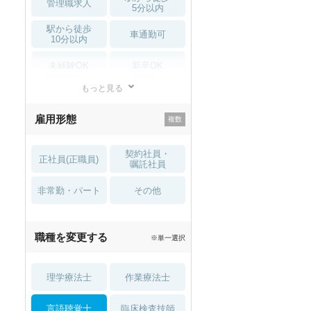
管理職求人
5分以内
駅から徒歩
車通勤可
10分以内
未経験OK
新卒OK
もっと見る
残業少なめ
寮・借り上げ
雇用形態
託児所・
住宅手当・補助
育児補助
契約社員・
正社員(正職員)
土日祝休
無資格 OK
嘱託社員
非常勤・パート
積極採用中
WEB面接OK
その他
2027年4月入職可
夏～秋入職可
職種を変更する
※単一選択
1月入職可
理学療法士
作業療法士
言語聴覚士
臨床検査技師