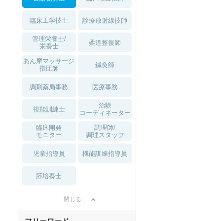
臨床工学技士
診療放射線技師
管理栄養士/
柔道整復師
栄養士
あん摩マッサージ
鍼灸師
指圧師
調剤薬局事務
医療事務
治験
視能訓練士
コーディネーター
臨床開発
調理師/
モニター
調理スタッフ
児童指導員
機能訓練指導員
胚培養士
閉じる