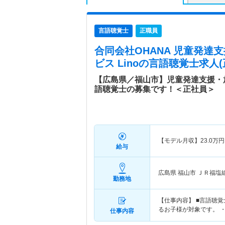
言語聴覚士
正職員
合同会社OHANA 児童発達
ビス Lino
の言語聴覚士求人(
【広島県／福山市】児童発達支援・
語聴覚士の募集です！＜正社員＞
【モデル月収】
23.0
万円
給与
広島県 福山市
ＪＲ福塩
勤務地
【仕事内容】 ■言語聴
るお子様が対象です。 
仕事内容