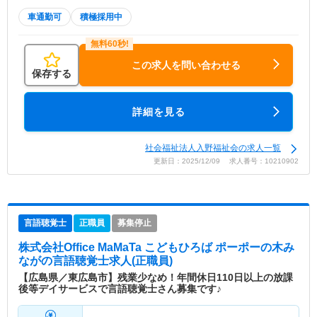
車通勤可
積極採用中
この求人を問い合わせる
保存する
詳細を見る
社会福祉法人入野福祉会の求人一覧
更新日：2025/12/09 求人番号：10210902
言語聴覚士
正職員
募集停止
株式会社Office MaMaTa こどもひろば ポーポーの木み
なが
の言語聴覚士求人(正職員)
【広島県／東広島市】残業少なめ！年間休日110日以上の放課
後等デイサービスで言語聴覚士さん募集です♪