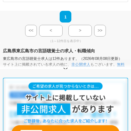
1
<<
<
>
>>
（1～12件目を表示中）
広島県東広島市の言語聴覚士の求人・転職傾向
東広島市の言語聴覚士求人は12件あります。（2026年08月08日更新）
サイト上に掲載されている求人の他に、
非公開求人
もございます。
無料
転職支援サービス
にお申し込みいただくと、全求人からご希望条件に合
う求人を提案させていただきます。
東広島市の言語聴覚士求人では以下のような条件が人気です。
・
積極採用中
・
住宅手当・補助あり
・
未経験OK
・
正社員(正職員)
・
病院
・
介護福祉施設
・
訪問リハビリ(在宅医療)
・
小児リハビリ
他の条件でも人気の求人がございますので、「こだわり条件」から検索
いただくか、お気軽にお問い合わせください。
全国の言語聴覚士求人
から検索いただくことも可能です。