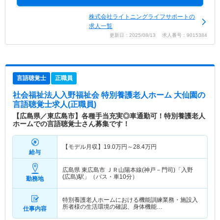
株式会社ライトニングライフサポートの
求人一覧
更新日：2025/08/13 求人番号：9015384
言語聴覚士
正職員
社会福祉法人入野福祉会 特別養護老人ホーム 大仙園
の
言語聴覚士求人(正職員)
【広島県／東広島市】各種手当充実◎車通勤可！特別養護老人
ホームでの言語聴覚士さん募集です！
【モデル月収】
19.0
万円～
28.4
万円
給与
広島県 東広島市
ＪＲ山陽本線(神戸－門司)「入野
(広島)駅」（バス・車10分）
勤務地
特別養護老人ホームにおける機能訓練業務・施設入
所者様の生活環境の確認、身体機能…
仕事内容