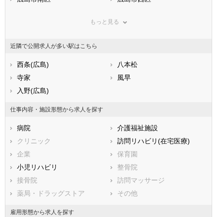
鳥取県
広島市安佐南区
島根県
広島市安佐北区
岡山県
もっと見る
広島県
広島市安芸区
山口県
広島市佐伯区
徳島県
香川県
市部
愛媛県
高知県
近隣で公開求人が多い駅はこちら
福岡県
呉市
佐賀県
竹原市
長崎県
熊本県
三原市
西条(広島)
大分県
尾道市
八本松
宮崎県
鹿児島県
福山市
寺家
沖縄県
府中市
風早
三次市
入野(広島)
庄原市
大竹市
東広島市
仕事内容・施設形態から求人を探す
廿日市市
安芸高田市
病院
介護福祉施設
江田島市
安芸郡府中町
クリニック
訪問リハビリ(在宅医療)
安芸郡海田町
安芸郡熊野町
企業
保育園
安芸郡坂町
山県郡安芸太田町
小児リハビリ
整骨院
山県郡北広島町
豊田郡大崎上島町
接骨院
訪問マッサージ
世羅郡世羅町
神石郡神石高原町
薬局・ドラッグストア
その他
雇用形態から求人を探す