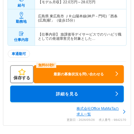
【モデル月収】
22.0
万円～
28.0
万円
給与
広島県 東広島市
ＪＲ山陽本線(神戸－門司)「西条
(広島)駅」（徒歩15分）
勤務地
【仕事内容】 放課後等デイサービスでのリハビリ職
としての発達障害児を対象とした…
仕事内容
車通勤可
最新の募集状況を問い合わせる
保存する
詳細を見る
株式会社Office MaMaTaの
求人一覧
更新日：2026/05/26 求人番号：9842170