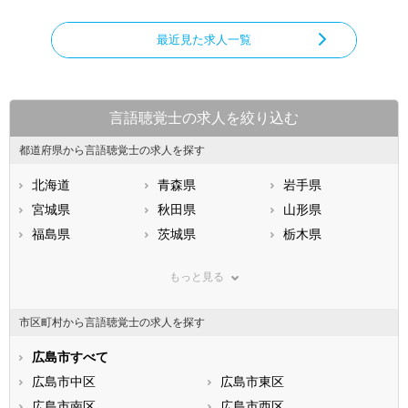
最近見た求人一覧
言語聴覚士の求人を絞り込む
都道府県から言語聴覚士の求人を探す
北海道
青森県
岩手県
宮城県
秋田県
山形県
福島県
茨城県
栃木県
群馬県
埼玉県
千葉県
もっと見る
東京都
神奈川県
新潟県
山梨県
長野県
富山県
市区町村から言語聴覚士の求人を探す
石川県
福井県
岐阜県
静岡県
広島市すべて
愛知県
三重県
滋賀県
広島市中区
京都府
広島市東区
大阪府
兵庫県
広島市南区
奈良県
広島市西区
和歌山県