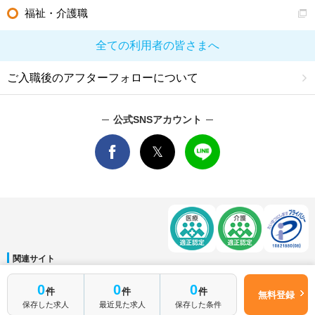
福祉・介護職
全ての利用者の皆さまへ
ご入職後のアフターフォローについて
公式SNSアカウント
関連サイト
マイナビDOCTOR
│
マイナビ看護師
│
マイナビ薬剤師
│
マイナビ保育士
0
0
0
件
件
件
運営会社
無料登録
保存した求人
最近見た求人
保存した条件
会社概要
│
ご利用規約
│
個人情報保護方針
│
サイトマップ
│
お問い合わせ