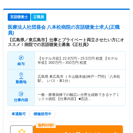
言語聴覚士
正職員
医療法人社団葵会 八本松病院
の言語聴覚士求人(正職
員)
【広島県／東広島市】仕事とプライベート両立させたい方にオ
ススメ！病院での言語聴覚士募集《正社員》
【モデル月収】
22.8
万円～
25.5
万円
程度 【モデル
年収】
300
万円～
350
万円
程度
給与
広島県 東広島市
ＪＲ山陽本線(神戸－門司)「八本松
駅」（バス・車1分）
勤務地
一般・療養病棟での幅広い分野を経験できるケアミ
ックス病院 【仕事内容】 ■言語…
仕事内容
車通勤可
積極採用中