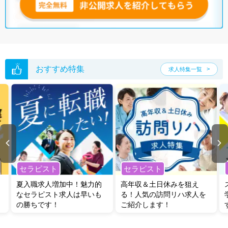
無料転職支援サービス
にお申し込みいただくと、ご希望条件をヒアリン
グした上で求人をご提案いたします。
ご希望条件がまだ定まっていない方は
人気の希望条件をピックアップし
た求人特集
をぜひご活用ください。
転職支援の他、情報収集や募集状況の確認も、お気軽にご相談くださ
い。
おすすめ特集
求人特集一覧
セラピスト
セラピスト
夏入職求人増加中！魅力的
高年収＆土日休みを狙え
なセラピスト求人は早いも
る！人気の訪問リハ求人を
の勝ちです！
ご紹介します！