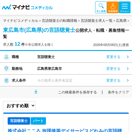
マイナビコメディカル
言語聴覚士の転職情報
言語聴覚士求人一覧
広島県
東広島市(広島県)の言語聴覚士
公開求人・転職・募集情報一
覧
12
求人数
件
※非公開求人を除く
2026年08月08日(土)更新
職種
言語聴覚士
変更する
勤務地
広島県東広島市
変更する
求人条件
その他求人条件未設定
変更する
この検索条件を保存する
条件をクリア
言語聴覚士
パート
株式会社こころ 放課後等デイサービスどれみ
の言語聴