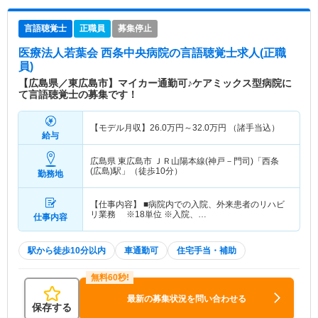
言語聴覚士
正職員
募集停止
医療法人若葉会 西条中央病院
の言語聴覚士求人(正職
員)
【広島県／東広島市】マイカー通勤可♪ケアミックス型病院に
て言語聴覚士の募集です！
【モデル月収】
26.0
万円～
32.0
万円
（諸手当込）
給与
広島県 東広島市
ＪＲ山陽本線(神戸－門司)「西条
(広島)駅」（徒歩10分）
勤務地
【仕事内容】 ■病院内での入院、外来患者のリハビ
リ業務 ※18単位 ※入院、…
仕事内容
駅から徒歩10分以内
車通勤可
住宅手当・補助
最新の募集状況を問い合わせる
保存する