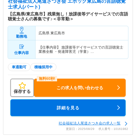
社会福祉法人尾道さつき会 エポック東広島
の言語聴覚
士求人(パート)
【広島県/東広島市】残業無し！放課後等デイサービスでの言語
聴覚士さんの募集です♪＜非常勤＞
広島県 東広島市
勤務地
【仕事内容】 放課後等デイサービスでの言語聴覚士
業務全般 ・発達障害児（学童）…
仕事内容
車通勤可
積極採用中
この求人を問い合わせる
保存する
詳細を見る
社会福祉法人尾道さつき会の求人一覧
更新日：2025/08/29 求人番号：10161982