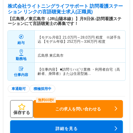
株式会社ライトニングライフサポート 訪問看護ステー
ション リンク
の言語聴覚士求人(正職員)
【広島県／東広島市（JR山陽本線）】月9日休♪訪問看護ステ
ーションにて言語聴覚士の募集です！
【モデル月収】
21.0
万円～
28.0
万円
程度 ※諸手当
込 【モデル年収】
252
万円～
336
万円
程度
給与
広島県 東広島市
勤務地
【仕事内容】 ■訪問リハビリ業務 ・利用者自宅（高
齢者、身障者）または住居型施…
仕事内容
車通勤可
積極採用中
この求人を問い合わせる
保存する
詳細を見る