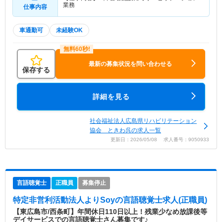
業務
仕事内容
車通勤可
未経験OK
最新の募集状況を問い合わせる
保存する
詳細を見る
社会福祉法人広島県リハビリテーション
協会 ときわ呉の求人一覧
更新日：2026/05/08 求人番号：9050933
言語聴覚士
正職員
募集停止
特定非営利活動法人よりSoy
の言語聴覚士求人(正職員)
【東広島市/西条町】年間休日110日以上！残業少なめ放課後等
デイサービスでの言語聴覚士さん募集です♪