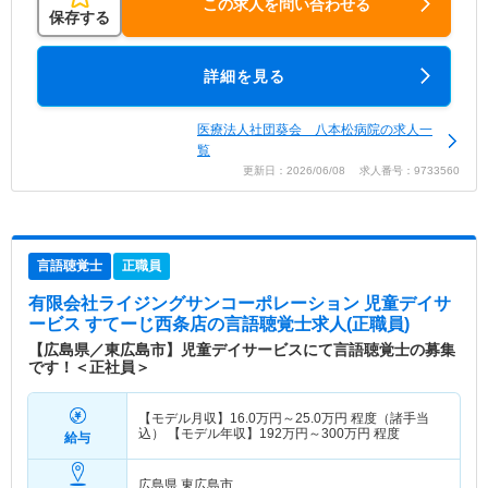
この求人を問い合わせる
保存する
詳細を見る
医療法人社団葵会 八本松病院の求人一
覧
更新日：2026/06/08 求人番号：9733560
言語聴覚士
正職員
有限会社ライジングサンコーポレーション 児童デイサ
ービス すてーじ西条店
の言語聴覚士求人(正職員)
【広島県／東広島市】児童デイサービスにて言語聴覚士の募集
です！＜正社員＞
【モデル月収】
16.0
万円～
25.0
万円
程度（諸手当
込） 【モデル年収】
192
万円～
300
万円
程度
給与
広島県 東広島市