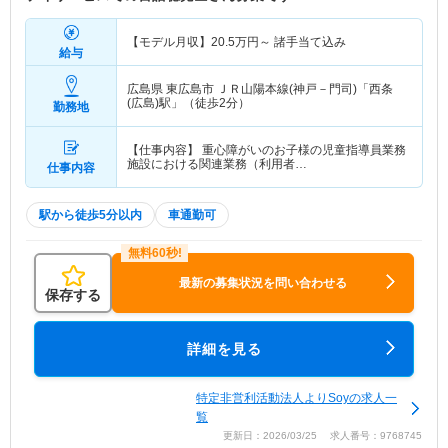
【モデル月収】
20.5
万円～
諸手当て込み
給与
広島県 東広島市
ＪＲ山陽本線(神戸－門司)「西条
(広島)駅」（徒歩2分）
勤務地
【仕事内容】 重心障がいのお子様の児童指導員業務
施設における関連業務（利用者…
仕事内容
駅から徒歩5分以内
車通勤可
最新の募集状況を問い合わせる
保存する
詳細を見る
特定非営利活動法人よりSoyの求人一
覧
更新日：2026/03/25 求人番号：9768745