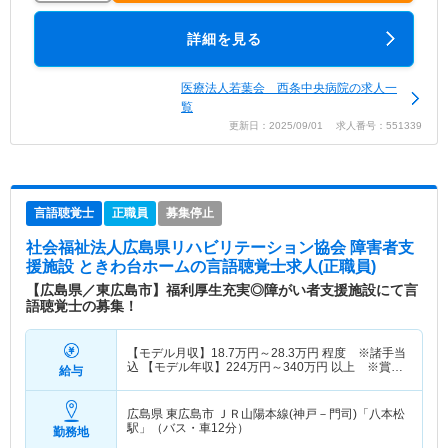
詳細を見る
医療法人若葉会 西条中央病院の求人一
覧
更新日：2025/09/01 求人番号：551339
言語聴覚士
正職員
募集停止
社会福祉法人広島県リハビリテーション協会 障害者支
援施設 ときわ台ホーム
の言語聴覚士求人(正職員)
【広島県／東広島市】福利厚生充実◎障がい者支援施設にて言
語聴覚士の募集！
【モデル月収】
18.7
万円～
28.3
万円
程度 ※諸手当
込 【モデル年収】
224
万円～
340
万円
以上 ※賞与
給与
別
広島県 東広島市
ＪＲ山陽本線(神戸－門司)「八本松
駅」（バス・車12分）
勤務地