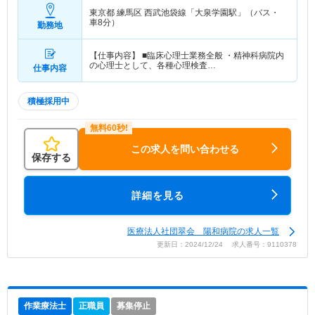
東京都 練馬区
西武池袋線「大泉学園駅」（バス・
車8分）
勤務地
【仕事内容】 ■臨床心理士業務全般 ・精神科病院内
の心理士として、各種心理検査…
仕事内容
積極採用中
この求人を問い合わせる
保存する
詳細を見る
医療法人社団翠会 陽和病院の求人一覧
更新日：2024/12/24 求人番号：9110378
作業療法士
正職員
募集停止