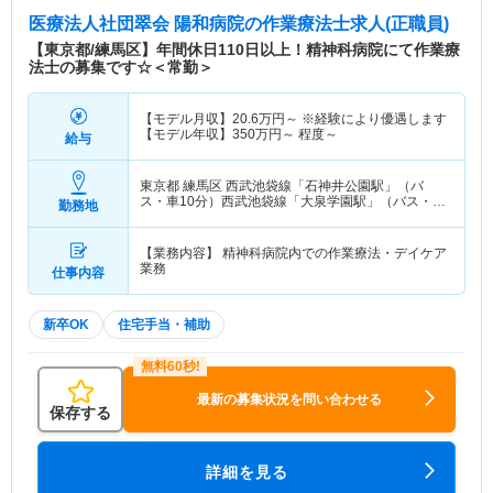
医療法人社団翠会 陽和病院
の作業療法士求人(正職員)
【東京都/練馬区】年間休日110日以上！精神科病院にて作業療
法士の募集です☆＜常勤＞
【モデル月収】
20.6
万円～
※経験により優遇します
【モデル年収】
350
万円～
程度～
給与
東京都 練馬区
西武池袋線「石神井公園駅」（バ
ス・車10分）西武池袋線「大泉学園駅」（バス・車
勤務地
10分）
【業務内容】 精神科病院内での作業療法・デイケア
業務
仕事内容
新卒OK
住宅手当・補助
最新の募集状況を問い合わせる
保存する
詳細を見る