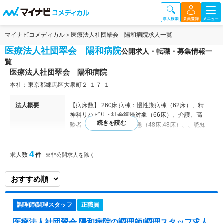
マイナビコメディカル
医療法人社団翠会 陽和病院求人一覧
医療法人社団翠会 陽和病院
公開求人・転職・募集情報一
覧
医療法人社団翠会 陽和病院
本社：東京都練馬区大泉町２-１７-１
法人概要
【病床数】 260床 病棟：慢性期病棟（62床）、精
神科リハビリ・社会復帰対象（66床）、介護、高
齢者（50床）、精神科救急（48床.48床）、、認知
症（70床）、 【診療科目】 精神科 【関連施設】
老人保健施設 練馬ゆめの木、北大泉訪問看護ステ
4
求人数
件
ーション、グループホーム サンホーム、グループ
※非公開求人を除く
ホーム ていだ
病院情報補足
電子カルテ導入済み、オーダリングシステム導入済
み
調理師/調理スタッフ
正職員
特色
東京都練馬区に位置する精神科病院です。急性期か
医療法人社団翠会 陽和病院
の調理師/調理スタッフ求人