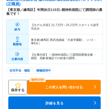
ら慢性期まで幅広い疾患に対応していますので、学
(正職員)
ぶことができる環境があります。また、保育料の負
【東京都／練馬区】年間休日115日♪精神科病院にて調理師の募
担制度など、福利厚生も充実していますので、育児
集です！
と仕事を両立する方にオススメです！
【モデル月収】
21.7
万円～
25.2
万円
スタート※諸手
当込み
給与
東京都 練馬区
西武池袋線「大泉学園駅」（バス・
車6分）
勤務地
【仕事内容】 ◇精神科病院にて調理師業務全般 ・
病院、高齢者施設での給食の調理…
仕事内容
住宅手当・補助
積極採用中
この求人を問い合わせる
保存する
詳細を見る