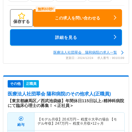
この求人を問い合わせる
保存する
詳細を見る
医療法人社団翠会 陽和病院の求人一覧
更新日：2024/12/24 求人番号：9010199
その他
正職員
医療法人社団翠会 陽和病院
のその他求人(正職員)
【東京都練馬区／西武池袋線】年間休日115日以上♪精神科病院
にて臨床心理士の募集！＜正社員＞
【モデル月収】
20.6
万円～
程度※大卒の場合 【モ
デル年収】
247
万円～
程度※月収×12ヶ月
給与