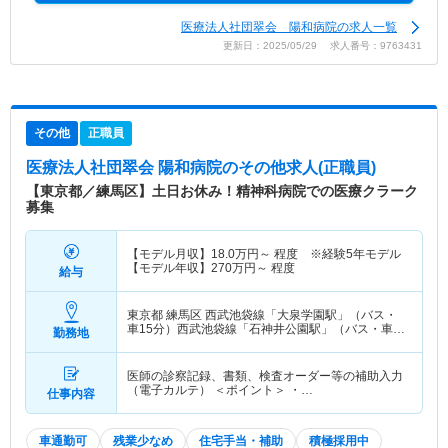
医療法人社団翠会 陽和病院の求人一覧
更新日：2025/05/29 求人番号：9763431
その他
正職員
医療法人社団翠会 陽和病院
のその他求人(正職員)
【東京都／練馬区】土日お休み！精神科病院での医療クラーク
募集
【モデル月収】
18.0
万円～
程度 ※経験5年モデル
【モデル年収】
270
万円～
程度
給与
東京都 練馬区
西武池袋線「大泉学園駅」（バス・
車15分）西武池袋線「石神井公園駅」（バス・車
勤務地
10分） 他
医師の診察記録、書類、検査オーダー等の補助入力
（電子カルテ） ＜ポイント＞ ・…
仕事内容
車通勤可
残業少なめ
住宅手当・補助
積極採用中