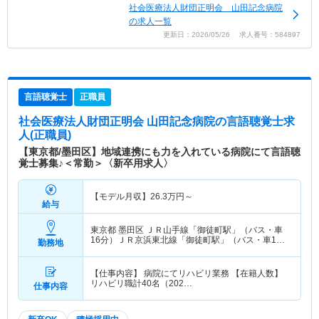
社会医療法人財団正明会 山田記念病院
の求人一覧
更新日：2026/05/26 求人番号：584897
言語聴覚士
正職員
社会医療法人財団正明会 山田記念病院
の言語聴覚士求
人(正職員)
【東京都/墨田区】地域連携にも力を入れている病院にて言語聴
覚士募集♪＜常勤＞〈新卒用求人〉
【モデル月収】
26.3
万円～
給与
東京都 墨田区
ＪＲ山手線「御徒町駅」（バス・車
16分）ＪＲ京浜東北線「御徒町駅」（バス・車16
勤務地
分） 他
【仕事内容】 病院にてリハビリ業務 【在籍人数】
リハビリ職計40名（202…
仕事内容