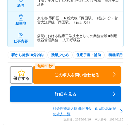
【モデル月収】
26.9
万円～
29.5
万円
程度 ※諸手当
込み
給与
東京都 墨田区
ＪＲ総武線「両国駅」（徒歩8分）都
営大江戸線「両国駅」（徒歩8分）
勤務地
病院における臨床工学技士としての業務全般 ■利用
機器管理業務 ・人工呼吸器 ・…
仕事内容
駅から徒歩10分以内
残業少なめ
住宅手当・補助
積極採用中
この求人を問い合わせる
保存する
詳細を見る
社会医療法人財団正明会 山田記念病院
の求人一覧
更新日：2025/07/16 求人番号：10140119