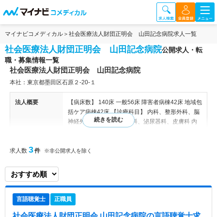
マイナビコメディカル
社会医療法人財団正明会 山田記念病院求人一覧
社会医療法人財団正明会 山田記念病院
公開求人・転
職・募集情報一覧
社会医療法人財団正明会 山田記念病院
本社：東京都墨田区石原２-20-１
法人概要
【病床数】 140床 一般56床 障害者病棟42床 地域包
括ケア病棟42床 【診療科目】 内科、整形外科、脳
神経外科、形成外科、外科、泌尿器科、皮膚科 内
科、整形外科、脳神経外科、形成外科、外科、泌尿
器科、皮膚科 【関連施設】 やまだ訪問看護ステー
3
求人数
件
ション
※非公開求人を除く
病院情報補足
電子カルテ導入済み、オーダリングシステム導入済
み
言語聴覚士
正職員
特色
東京都墨田区に位置するケアミックス型総合医療病
院です。 2階～4階が病棟機能を有しており、2階が
社会医療法人財団正明会 山田記念病院
の言語聴覚士求