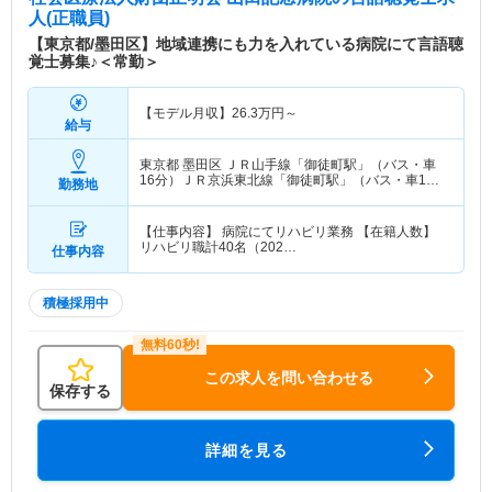
急性期病棟で整形外科・外科・内科・脳神経外科な
人(正職員)
どの患者様が入院しております。3階は地域包括ケ
【東京都/墨田区】地域連携にも力を入れている病院にて言語聴
ア病棟となり、手術後や在宅での生活の準備をして
覚士募集♪＜常勤＞
いる間、退院を待つ患者様がいらっしゃいます。4
階は障害者病棟になっており、神経難病をもつ患者
【モデル月収】
26.3
万円～
様、寝たきりの方などが入院されています。
給与
東京都 墨田区
ＪＲ山手線「御徒町駅」（バス・車
16分）ＪＲ京浜東北線「御徒町駅」（バス・車16
勤務地
分） 他
【仕事内容】 病院にてリハビリ業務 【在籍人数】
リハビリ職計40名（202…
仕事内容
積極採用中
この求人を問い合わせる
保存する
詳細を見る