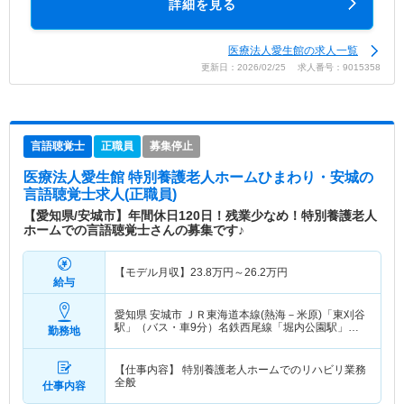
詳細を見る
医療法人愛生館の求人一覧
更新日：2026/02/25 求人番号：9015358
言語聴覚士
正職員
募集停止
医療法人愛生館 特別養護老人ホームひまわり・安城
の
言語聴覚士求人(正職員)
【愛知県/安城市】年間休日120日！残業少なめ！特別養護老人
ホームでの言語聴覚士さんの募集です♪
【モデル月収】
23.8
万円～
26.2
万円
給与
愛知県 安城市
ＪＲ東海道本線(熱海－米原)「東刈谷
駅」（バス・車9分）名鉄西尾線「堀内公園駅」
勤務地
（バス・車11分）
【仕事内容】 特別養護老人ホームでのリハビリ業務
全般
仕事内容