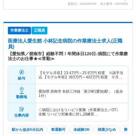
更新日：2026/05/26 求人番号：9015361
作業療法士
正職員
医療法人愛生館 小林記念病院
の作業療法士求人(正職
員)
【愛知県／碧南市】経験不問！年間休日120日♪病院にて作業療
法士のお仕事★≪常勤≫
【モデル月収】
23.4
万円～
25.9
万円
程度 ※諸手当
込 【モデル年収】
363
万円～
402
万円
程度 ※月収
給与
×12ヵ月＋賞与
愛知県 碧南市
名鉄三河線「新川町(愛知)駅」（徒歩
1分）
勤務地
◇病院におけるリハビリ業務（作業療法士／OT）
全般 リハビリ対象者に対し訓練室…
仕事内容
駅から徒歩5分以内
車通勤可
未経験OK
残業少なめ
寮・借