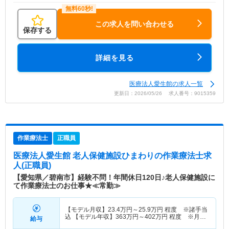
この求人を問い合わせる
保存する
詳細を見る
医療法人愛生館の求人一覧
更新日：2026/05/26 求人番号：9015359
作業療法士
正職員
医療法人愛生館 老人保健施設ひまわり
の作業療法士求
人(正職員)
【愛知県／碧南市】経験不問！年間休日120日♪老人保健施設に
て作業療法士のお仕事★≪常勤≫
【モデル月収】
23.4
万円～
25.9
万円
程度 ※諸手当
込 【モデル年収】
363
万円～
402
万円
程度 ※月収
給与
×12ヵ月＋賞与