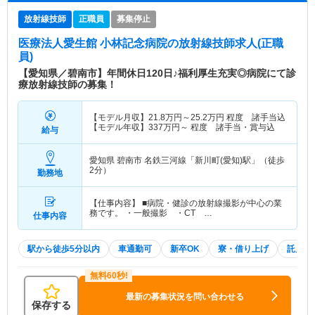
放射線技師
正職員
募集停止
医療法人愛生館 小林記念病院
の放射線技師求人(正職
員)
【愛知県／碧南市】年間休日120日♪福利厚生充実◎病院にて診
療放射線技師の募集！
【モデル月収】
21.8
万円～
25.2
万円
程度 諸手当込
【モデル年収】
337
万円～
程度 諸手当・賞与込
給与
愛知県 碧南市
名鉄三河線「新川町(愛知)駅」（徒歩
2分）
勤務地
【仕事内容】 ■病院・健診の放射線撮影が中心の業
務です。 ・一般撮影 ・CT …
仕事内容
駅から徒歩5分以内
車通勤可
新卒OK
寮・借り上げ
託児所
最新の募集状況を問い合わせる
保存する