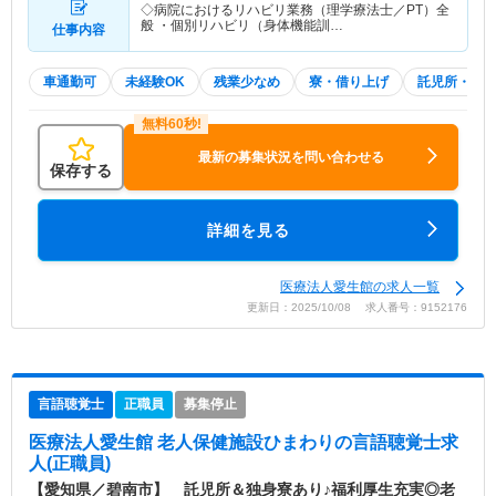
◇病院におけるリハビリ業務（理学療法士／PT）全
般 ・個別リハビリ（身体機能訓…
仕事内容
車通勤可
未経験OK
残業少なめ
寮・借り上げ
託児所・育
最新の募集状況を問い合わせる
保存する
詳細を見る
医療法人愛生館の求人一覧
更新日：2025/10/08 求人番号：9152176
言語聴覚士
正職員
募集停止
医療法人愛生館 老人保健施設ひまわり
の言語聴覚士求
人(正職員)
【愛知県／碧南市】 託児所＆独身寮あり♪福利厚生充実◎老