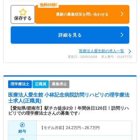
最新の募集状況を問い合わせる
保存する
詳細を見る
医療法人愛生館の求人一覧
更新日：2025/10/08 求人番号：10167772
理学療法士
正職員
募集停止
医療法人愛生館 小林記念病院訪問リハビリ
の理学療法
士求人(正職員)
【愛知県/碧南市】駅チカ徒歩2分！年間休日120日！訪問リハ
ビリでの理学療法士さんの募集です♪
【モデル月収】
24.2
万円～
26.7
万円
給与