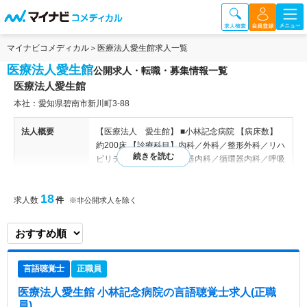
マイナビコメディカル
医療法人愛生館求人一覧
医療法人愛生館
公開求人・転職・募集情報一覧
医療法人愛生館
本社：愛知県碧南市新川町3-88
法人概要
【医療法人 愛生館】 ■小林記念病院 【病床数】
約200床 【診療科目】内科／外科／整形外科／リハ
ビリテーション科／消化器内科／循環器内科／呼吸
器内科／糖尿病内科／神経内科／老年内科／腎臓内
科（人工透析）／漢方内科／眼科／泌尿器科／肛門
18
求人数
件
外科／放射線科／麻酔科 ■健康管理センター/老人保
※非公開求人を除く
健施設ひまわり/ケアプランセンターひまわり/小林
記念病院デイケアセンター/しんかわ訪問看護ステ
ーション/しんかわヘルパーステーション/小規模多
機能ひまわり 【社会福祉法人 愛生館】 ■碧南市養
言語聴覚士
正職員
護老人ホーム/特別養護老人ホームひまわり/特別養
護老人ホームひまわり・安城 内科／外科／整形外
医療法人愛生館 小林記念病院
の言語聴覚士求人(正職
科／リハビリテーション科／消化器内科／循環器内
員)