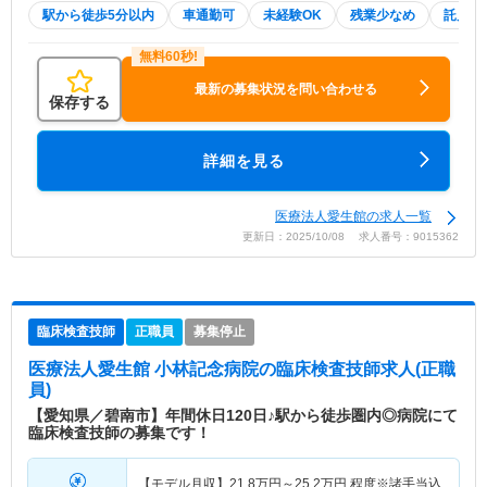
駅から徒歩5分以内
車通勤可
未経験OK
残業少なめ
託児所
最新の募集状況を問い合わせる
保存する
詳細を見る
医療法人愛生館の求人一覧
更新日：2025/10/08 求人番号：9015362
臨床検査技師
正職員
募集停止
医療法人愛生館 小林記念病院
の臨床検査技師求人(正職
員)
【愛知県／碧南市】年間休日120日♪駅から徒歩圏内◎病院にて
臨床検査技師の募集です！
【モデル月収】
21.8
万円～
25.2
万円
程度※諸手当込