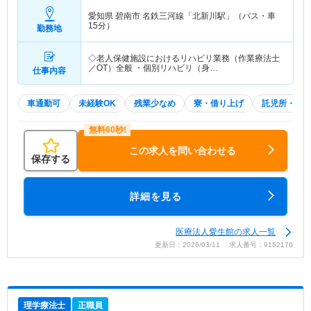
愛知県 碧南市
名鉄三河線「北新川駅」（バス・車
15分）
勤務地
◇老人保健施設におけるリハビリ業務（作業療法士
／OT）全般 ・個別リハビリ（身…
仕事内容
車通勤可
未経験OK
残業少なめ
寮・借り上げ
託児所・育
この求人を問い合わせる
保存する
詳細を見る
医療法人愛生館の求人一覧
更新日：2026/03/11 求人番号：9152170
理学療法士
正職員