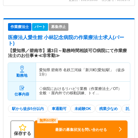
作業療法士
パート
募集停止
医療法人愛生館 小林記念病院
の作業療法士求人(パー
ト)
【愛知県／碧南市】週3日～勤務時間相談可◎病院にて作業療
法士のお仕事★≪非常勤≫
愛知県 碧南市
名鉄三河線「新川町(愛知)駅」（徒歩
1分）
勤務地
◇病院におけるリハビリ業務（作業療法士／OT）
全般 ・屋内外での移動訓練、トイ…
仕事内容
駅から徒歩5分以内
車通勤可
未経験OK
残業少なめ
託児所
最新の募集状況を問い合わせる
保存する