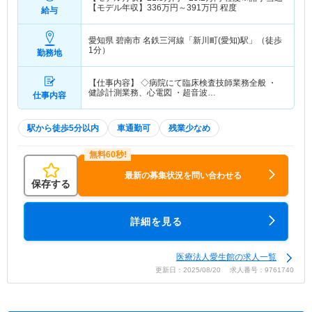
【モデル年収】
336
万円～
391
万円
程度
給与
愛知県 碧南市
名鉄三河線「新川町(愛知)駅」（徒歩
1分）
勤務地
【仕事内容】 ◇病院にて臨床検査技師業務全般 ・
健診計測業務、心電図 ・超音波…
仕事内容
駅から徒歩5分以内
車通勤可
残業少なめ
最新の募集状況を問い合わせる
保存する
詳細を見る
医療法人愛生館の求人一覧
更新日：2025/08/20 求人番号：9761740