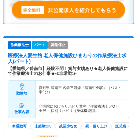
作業療法士
パート
募集停止
医療法人愛生館 老人保健施設ひまわり
の作業療法士求
人(パート)
【愛知県／碧南市】経験不問！賞与実績あり★老人保健施設に
て作業療法士のお仕事★≪非常勤≫
愛知県 碧南市
名鉄三河線「碧南中央駅」（バス・
車9分）
勤務地
◇病院におけるリハビリ業務（作業療法士／OT）
全般 ・個別リハビリ（身体機能訓…
仕事内容
車通勤可
未経験OK
残業少なめ
寮・借り上げ
託児所・育