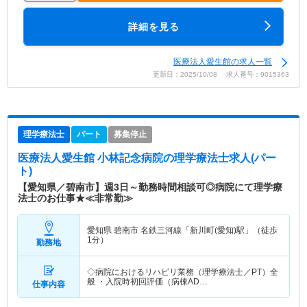
詳細を見る
医療法人愛生館の求人一覧
更新日：2025/10/08 求人番号：9015363
理学療法士
パート
募集停止
医療法人愛生館 小林記念病院
の理学療法士求人(パー
ト)
【愛知県／碧南市】週3日～勤務時間相談可◎病院にて理学療
法士のお仕事★≪非常勤≫
愛知県 碧南市
名鉄三河線「新川町(愛知)駅」（徒歩
1分）
勤務地
◇病院におけるリハビリ業務（理学療法士／PT）全
般 ・入院時初回評価（病棟AD…
仕事内容