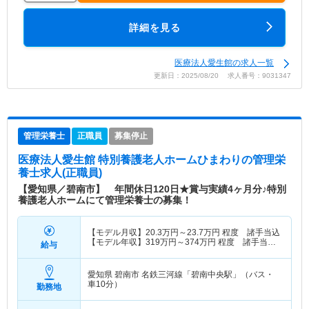
詳細を見る
医療法人愛生館の求人一覧
更新日：2025/08/20 求人番号：9031347
管理栄養士
正職員
募集停止
医療法人愛生館 特別養護老人ホームひまわり
の管理栄
養士求人(正職員)
【愛知県／碧南市】 年間休日120日★賞与実績4ヶ月分♪特別
養護老人ホームにて管理栄養士の募集！
【モデル月収】
20.3
万円～
23.7
万円
程度 諸手当込
【モデル年収】
319
万円～
374
万円
程度 諸手当・
給与
賞与込
愛知県 碧南市
名鉄三河線「碧南中央駅」（バス・
車10分）
勤務地