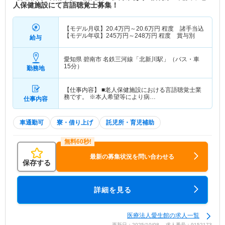
人保健施設にて言語聴覚士募集！
【モデル月収】
20.4
万円～
20.6
万円
程度 諸手当込
【モデル年収】
245
万円～
248
万円
程度 賞与別
給与
愛知県 碧南市
名鉄三河線「北新川駅」（バス・車
15分）
勤務地
【仕事内容】 ■老人保健施設における言語聴覚士業
務です。 ※本人希望等により病…
仕事内容
車通勤可
寮・借り上げ
託児所・育児補助
最新の募集状況を問い合わせる
保存する
詳細を見る
医療法人愛生館の求人一覧
更新日：2025/10/08 求人番号：9152173