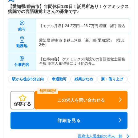
科／呼吸器内科／糖尿病内科／神経内科／老年内科
【愛知県/碧南市】年間休日120日！託児所あり！ケアミックス
／腎臓内科（人工透析）／漢方内科／眼科／泌尿器
病院での言語聴覚士さんの募集です♪
科／肛門外科／放射線科／麻酔科 【関連施設】
【医療法人 愛生館】 小林記念病院/健康管理セン
【モデル月収】
24.2
万円～
26.7
万円
程度 諸手当込
ター/老人保健施設ひまわり/ケアプランセンターひ
給与
まわり/小林記念病院デイケアセンター/しんかわ訪
問看護ステーション/しんかわヘルパーステーショ
愛知県 碧南市
名鉄三河線「新川町(愛知)駅」（徒歩
ン/小規模多機能ひまわり 【社会福祉法人 愛生
2分）
勤務地
館】 碧南市養護老人ホーム/特別養護老人ホームひ
まわり/特別養護老人ホームひまわり・安城
【仕事内容】 ケアミックス病院での言語聴覚士業務
全般 ※本人希望等により他の介…
仕事内容
特色
『医療法人愛生館』は愛知県内にてケアミックス型
病院を中心に健康管理センター、特別養護老人ホー
駅から徒歩5分以内
車通勤可
残業少なめ
寮・借り上げ
積
ム、訪問看護・介護、小規模多機能型居宅支援など
様々な医療・介護・福祉事業を展開している法人で
す。 年間休日120日・有給取得率70％以上の実績
この求人を問い合わせる
あり・独自の休暇制度があり、毎年5連休が可能と
保存する
ライフワークバランスを考えた働き方ができます。
また、ファミリーフレンドリー企業に認定されてお
り子育て中の方でも安心して働ける環境がありま
詳細を見る
す。
医療法人愛生館の求人一覧