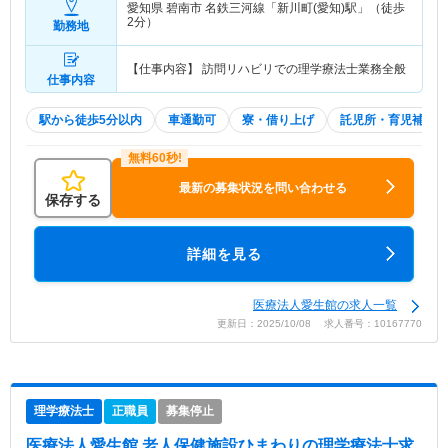
愛知県 碧南市
名鉄三河線「新川町(愛知)駅」（徒歩
2分）
勤務地
【仕事内容】 訪問リハビリでの理学療法士業務全般
仕事内容
駅から徒歩5分以内
車通勤可
寮・借り上げ
託児所・育児補助
最新の募集状況を問い合わせる
保存する
詳細を見る
医療法人愛生館の求人一覧
更新日：2025/10/08 求人番号：10167770
理学療法士
正職員
募集停止
医療法人愛生館 老人保健施設ひまわり
の理学療法士求