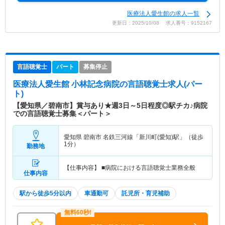
医療法人愛生館の求人一覧
更新日：2025/10/08 求人番号：9152167
言語聴覚士
パート
募集停止
医療法人愛生館 小林記念病院
の言語聴覚士求人(パー
ト)
【愛知県／碧南市】賞与あり★週3日～5日程度◎駅チカ♪病院
での言語聴覚士募集＜パート＞
愛知県 碧南市
名鉄三河線「新川町(愛知)駅」（徒歩
1分）
勤務地
【仕事内容】 ■病院における言語聴覚士業務全般
仕事内容
駅から徒歩5分以内
車通勤可
託児所・育児補助