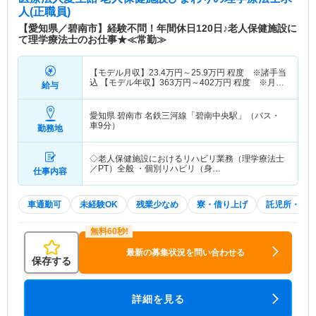
人(正職員)
【愛知県／碧南市】経験不問！年間休日120日♪老人保健施設に
て理学療法士のお仕事★≪常勤≫
【モデル月収】
23.4
万円～
25.9
万円
程度 ※諸手当
込 【モデル年収】
363
万円～
402
万円
程度 ※月収
給与
×12ヵ月＋賞与
愛知県 碧南市
名鉄三河線「碧南中央駅」（バス・
車9分）
勤務地
◇老人保健施設におけるリハビリ業務（理学療法士
／PT）全般 ・個別リハビリ（身…
仕事内容
車通勤可
未経験OK
残業少なめ
寮・借り上げ
託児所・育
最新の募集状況を問い合わせる
保存する
詳細を見る