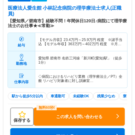
医療法人愛生館 小林記念病院
の理学療法士求人(正職
員)
【愛知県／碧南市】経験不問！年間休日120日♪病院にて理学療
法士のお仕事★≪常勤≫
【モデル月収】
23.4
万円～
25.9
万円
程度 ※諸手当
込 【モデル年収】
363
万円～
402
万円
程度 ※月収
給与
×12ヵ月＋賞与
愛知県 碧南市
名鉄三河線「新川町(愛知)駅」（徒歩
1分）
勤務地
◇病院におけるリハビリ業務（理学療法士／PT）全
般 リハビリ対象者に対し訓練室…
仕事内容
駅から徒歩5分以内
車通勤可
未経験OK
残業少なめ
寮・借
この求人を問い合わせる
保存する