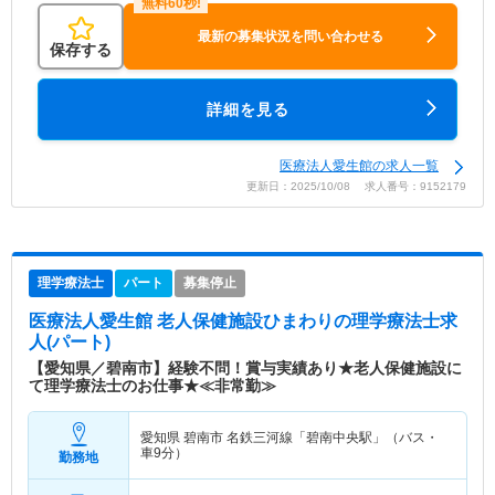
最新の募集状況を問い合わせる
保存する
詳細を見る
医療法人愛生館の求人一覧
更新日：2025/10/08 求人番号：9152179
理学療法士
パート
募集停止
医療法人愛生館 老人保健施設ひまわり
の理学療法士求
人(パート)
【愛知県／碧南市】経験不問！賞与実績あり★老人保健施設に
て理学療法士のお仕事★≪非常勤≫
愛知県 碧南市
名鉄三河線「碧南中央駅」（バス・
車9分）
勤務地