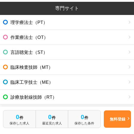
専門サイト
理学療法士（PT）
作業療法士（OT）
言語聴覚士（ST）
臨床検査技師（MT）
臨床工学技士（ME）
診療放射線技師（RT）
管理栄養士/栄養士（NRD）
簡単1分
0
0
0
件
件
件
無料登録
はじめて転職
無料転職サポートに申し込む
保存した求人
最近見た求人
保存した条件
される方へ
その他・医療介護職