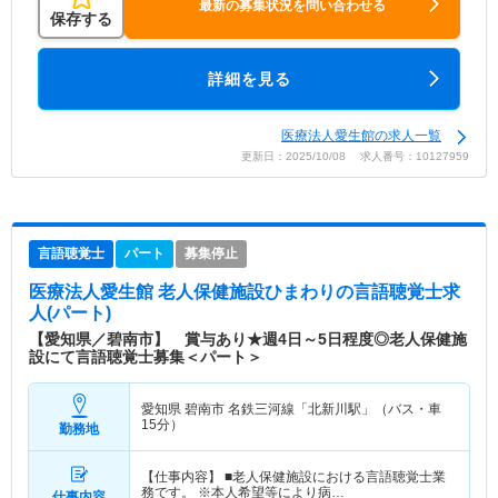
最新の募集状況を問い合わせる
保存する
詳細を見る
医療法人愛生館の求人一覧
更新日：2025/10/08 求人番号：10127959
言語聴覚士
パート
募集停止
医療法人愛生館 老人保健施設ひまわり
の言語聴覚士求
人(パート)
【愛知県／碧南市】 賞与あり★週4日～5日程度◎老人保健施
設にて言語聴覚士募集＜パート＞
愛知県 碧南市
名鉄三河線「北新川駅」（バス・車
15分）
勤務地
【仕事内容】 ■老人保健施設における言語聴覚士業
務です。 ※本人希望等により病…
仕事内容