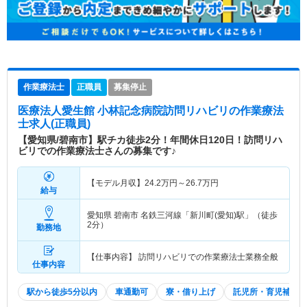
作業療法士
正職員
募集停止
医療法人愛生館 小林記念病院訪問リハビリ
の作業療法
士求人(正職員)
【愛知県/碧南市】駅チカ徒歩2分！年間休日120日！訪問リハ
ビリでの作業療法士さんの募集です♪
【モデル月収】
24.2
万円～
26.7
万円
給与
愛知県 碧南市
名鉄三河線「新川町(愛知)駅」（徒歩
2分）
勤務地
【仕事内容】 訪問リハビリでの作業療法士業務全般
仕事内容
駅から徒歩5分以内
車通勤可
寮・借り上げ
託児所・育児補助