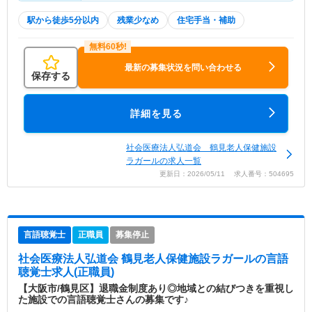
駅から徒歩5分以内
残業少なめ
住宅手当・補助
最新の募集状況を問い合わせる
保存する
詳細を見る
社会医療法人弘道会 鶴見老人保健施設
ラガールの求人一覧
更新日：2026/05/11 求人番号：504695
言語聴覚士
正職員
募集停止
社会医療法人弘道会 鶴見老人保健施設ラガール
の言語
聴覚士求人(正職員)
【大阪市/鶴見区】退職金制度あり◎地域との結びつきを重視し
た施設での言語聴覚士さんの募集です♪