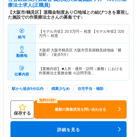
心・信頼・貢献できる施設』を目指して日々取り組
療法士求人(正職員)
んでおり、高度な技術を持ったスタッフを取り揃え
【大阪市/鶴見区】退職金制度あり◎地域との結びつきを重視し
ています。 【働きやすい職場環境です】 ■明るく家
た施設での作業療法士さんの募集です♪
庭的な職場環境です。長く働ける環境が整っていま
すよ♪
【モデル月収】
20.5
万円～
程度 【モデル年収】
320
万円～
程度
給与
大阪府 大阪市鶴見区
大阪市営長堀鶴見緑地線「横
堤駅」（徒歩5分）
勤務地
【業務内容】 ■入所・通所・訪問（兼務）における
作業療法士業務全般 ※訪問手段…
仕事内容
駅から徒歩5分以内
残業少なめ
住宅手当・補助
最新の募集状況を問い合わせる
保存する
詳細を見る