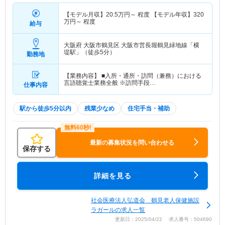
【モデル月収】
20.5
万円～
程度 【モデル年収】
320
万円～
程度
給与
大阪府 大阪市鶴見区
大阪市営長堀鶴見緑地線「横
堤駅」（徒歩5分）
勤務地
【業務内容】 ■入所・通所・訪問（兼務）における
言語聴覚士業務全般 ※訪問手段…
仕事内容
駅から徒歩5分以内
残業少なめ
住宅手当・補助
最新の募集状況を問い合わせる
保存する
詳細を見る
社会医療法人弘道会 鶴見老人保健施設
ラガールの求人一覧
更新日：2025/04/22 求人番号：504690