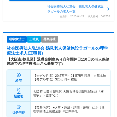
社会医療法人弘道会 鶴見老人保健施設
ラガールの求人一覧
更新日：2025/04/22 求人番号：503757
理学療法士
正職員
募集停止
社会医療法人弘道会 鶴見老人保健施設ラガール
の理学
療法士求人(正職員)
【大阪市/鶴見区】退職金制度あり◎年間休日110日の老人保健
施設での理学療法士さん募集です♪
【モデル月収】
20.5
万円～
21.5
万円
程度 ※基本給
【モデル年収】
320
万円～
程度
給与
大阪府 大阪市鶴見区
大阪市営長堀鶴見緑地線「横
堤駅」（徒歩5分）
勤務地
【業務内容】 ■入所・通所・訪問（兼務）における
理学療法士業務全般 ※訪問手段…
仕事内容