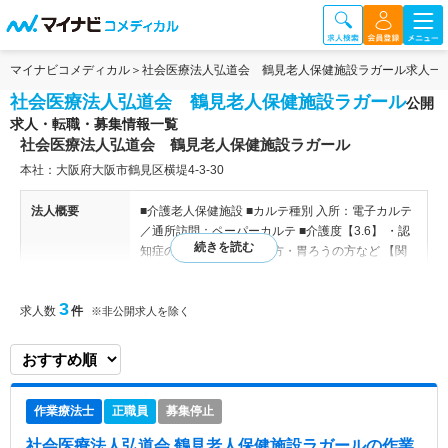
マイナビコメディカル
社会医療法人弘道会 鶴見老人保健施設ラガール求人一
社会医療法人弘道会 鶴見老人保健施設ラガール
公開
求人・転職・募集情報一覧
社会医療法人弘道会 鶴見老人保健施設ラガール
本社：大阪府大阪市鶴見区横堤4-3-30
法人概要
■介護老人保健施設 ■カルテ種別 入所：電子カルテ
／通所訪問：ペーパーカルテ ■介護度【3.6】 ・認
知症の方・気管支切開の方・胃ろうの方など 【関
連施設】 浪速生野病院／守口生野記念病院／萱島
生野病院／守口訪問看護ステーションラガール／守
3
求人数
件
口居宅サービス事業所ラガール／都島PET画像診断
※非公開求人を除く
クリニック／鶴見老人保健施設ラガール／大宇陀特
別養護老人ホームラガール／大宇陀グループホーム
ラガール／洲本特別養護老人ホームラガール ほか
作業療法士
正職員
募集停止
特色
【大手法人が母体！働き方も選べますよ】 ■関西で
複数の病院・施設を運営する法人が母体です。『安
社会医療法人弘道会 鶴見老人保健施設ラガール
の作業