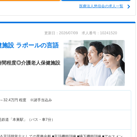
医療法人悠信会の求人一覧
更新日：2026/07/09 求人番号：10241520
健施設 ラポール
の言語
時間程度◎介護老人保健施設
～
32.4
万円
程度 ※諸手当込み
見鉄道「本巣駅」（バス・車7分）
る言語聴覚士としての業務全般 ■言語機能訓練 ■嚥下機能訓練 ■アセスメン