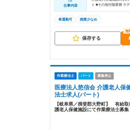
ト ■その他付随業務 
仕事内容
車通勤可
残業少なめ
保存する
作業療法士
パート
募集停止
医療法人悠信会 介護老人保
法士求人(パート)
【岐阜県／揖斐郡大野町】 有給取
護老人保健施設にて作業療法士募集