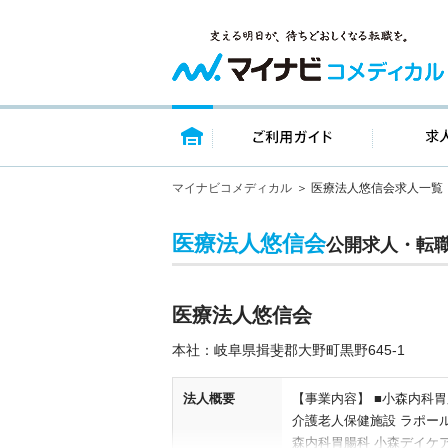
トップページ
ご利用ガイ
マイナビコメディカル
医療法人悠信会求人一覧
医療法人悠信会
公開求人・転
医療法人悠信会
本社：岐阜県揖斐郡大野町黒野645‐1
法人概要
【事業内容】 ■小森内科胃
介護老人保健施設 ラポール
森内科胃腸科 小森デイケ