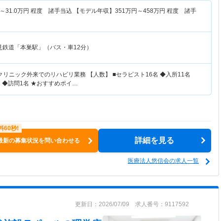
～
31.0
万円
程度 諸手当込 【モデル年収】
351
万円～
458
万円
程度 諸手
見鉄道「本巣駅」（バス・車12分）
クリニック外来でのリハビリ業務 【人数】 ■セラピスト16名 ◆入所11名
 ◆訪問1名 ★おすすめポイ…
詳細を見る
最新の募集状況を問い合わせる
医療法人悠信会の求人一覧
更新日：2026/07/09 求人番号：9117592