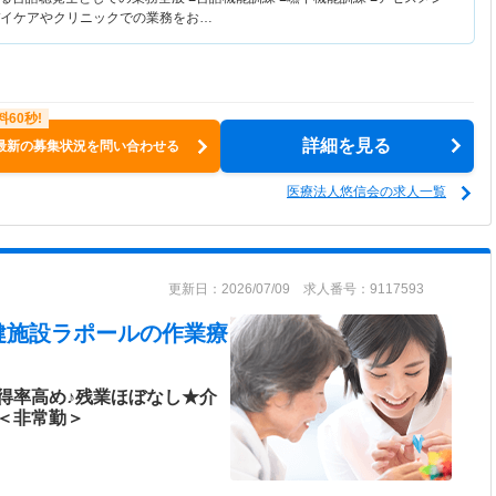
※デイケアやクリニックでの業務をお…
詳細を見る
最新の募集状況を問い合わせる
医療法人悠信会の求人一覧
更新日：2026/07/09 求人番号：9117593
健施設ラポール
の作業療
得率高め♪残業ほぼなし★介
＜非常勤＞