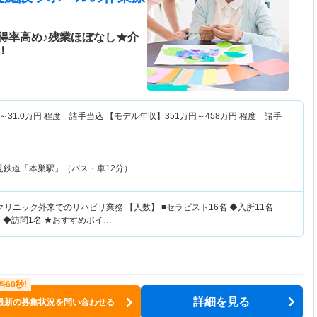
得率高め♪残業ほぼなし★介
！
～
31.0
万円
程度 諸手当込 【モデル年収】
351
万円～
458
万円
程度 諸手
見鉄道「本巣駅」（バス・車12分）
クリニック外来でのリハビリ業務 【人数】 ■セラピスト16名 ◆入所11名
 ◆訪問1名 ★おすすめポイ…
詳細を見る
最新の募集状況を問い合わせる