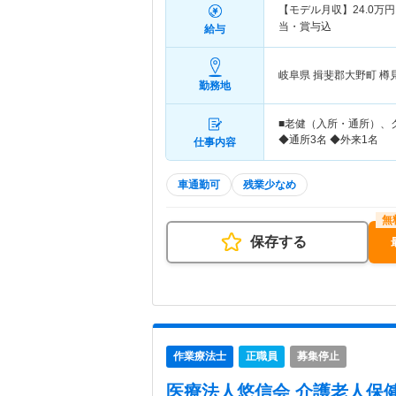
【モデル月収】
24.0
万円
当・賞与込
給与
岐阜県 揖斐郡大野町
樽
勤務地
■老健（入所・通所）、
◆通所3名 ◆外来1名
仕事内容
車通勤可
残業少なめ
保存する
作業療法士
正職員
募集停止
医療法人悠信会 介護老人保