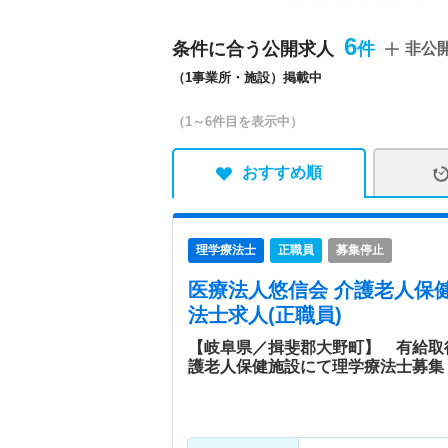
特色
【事業内容】 ■小森内科胃
6
条件に合う公開求人
非公
介護老人保健施設 ラポール
（1事業所・施設）掲載中
（1～6件目を表示中）
おすすめ順
理学療法士
正職員
募集停止
医療法人悠信会 介護老人保
法士求人(正職員)
【岐阜県／揖斐郡大野町】 有給取
護老人保健施設にて理学療法士募集