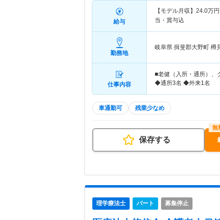
【モデル月収】
24.0
万円
当・賞与込
給与
岐阜県 揖斐郡大野町
樽
勤務地
■老健（入所・通所）、
◆通所3名 ◆外来1名
仕事内容
車通勤可
残業少なめ
保存する
理学療法士
パート
募集停止