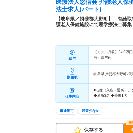
医療法人悠信会 介護老人保
法士求人(パート)
【岐阜県／揖斐郡大野町】 有給取
護老人保健施設にて理学療法士募集
【モデル月収】
24.0
万円
当・賞与込
給与
岐阜県 揖斐郡大野町
樽
勤務地
■老健（入所・通所）、
◆通所3名 ◆外来1名
仕事内容
車通勤可
残業少なめ
保存する