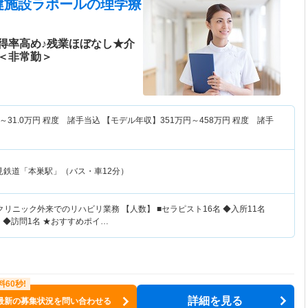
健施設ラポール
の理学療
得率高め♪残業ほぼなし★介
＜非常勤＞
～
31.0
万円
程度 諸手当込 【モデル年収】
351
万円～
458
万円
程度 諸手
見鉄道「本巣駅」（バス・車12分）
クリニック外来でのリハビリ業務 【人数】 ■セラピスト16名 ◆入所11名
 ◆訪問1名 ★おすすめポイ…
詳細を見る
最新の募集状況を問い合わせる