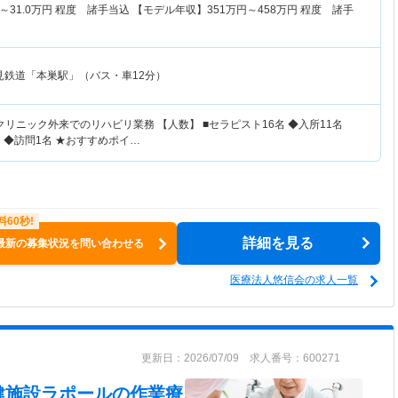
～
31.0
万円
程度 諸手当込 【モデル年収】
351
万円～
458
万円
程度 諸手
見鉄道「本巣駅」（バス・車12分）
クリニック外来でのリハビリ業務 【人数】 ■セラピスト16名 ◆入所11名
 ◆訪問1名 ★おすすめポイ…
詳細を見る
最新の募集状況を問い合わせる
医療法人悠信会の求人一覧
更新日：2026/07/09 求人番号：600271
健施設ラポール
の作業療