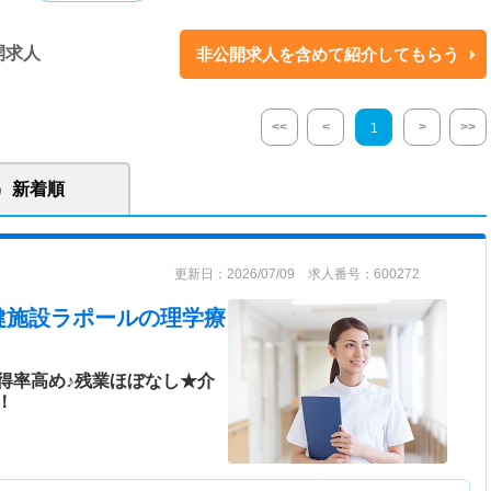
腸科 ■小森デイケア・リハビリセンター ■小森内科居宅介護支援事業所 ■
開求人
非公開求人を含めて紹介してもらう
 ■クリニック ラポール ■ケアプランセンター ラポール
<<
<
>
>>
1
新着順
更新日：2026/07/09 求人番号：600272
健施設ラポール
の理学療
得率高め♪残業ほぼなし★介
！