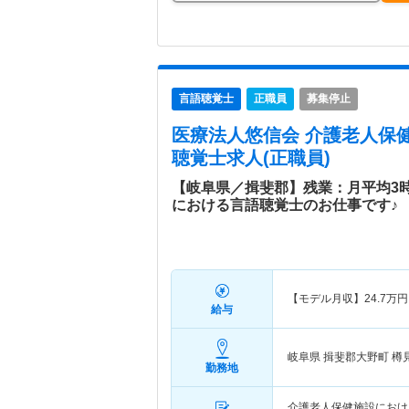
言語聴覚士
正職員
募集停止
医療法人悠信会 介護老人保
聴覚士求人(正職員)
【岐阜県／揖斐郡】残業：月平均3
における言語聴覚士のお仕事です♪
【モデル月収】
24.7
万円
給与
岐阜県 揖斐郡大野町
樽
勤務地
介護老人保健施設におけ