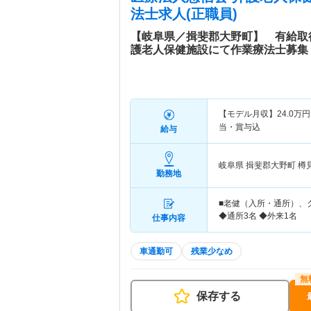
法士求人(正職員)
【岐阜県／揖斐郡大野町】 有給取
護老人保健施設にて作業療法士募集
【モデル月収】
24.0
万円
当・賞与込
給与
岐阜県 揖斐郡大野町
樽
勤務地
■老健（入所・通所）、
◆通所3名 ◆外来1名
仕事内容
車通勤可
残業少なめ
保存する