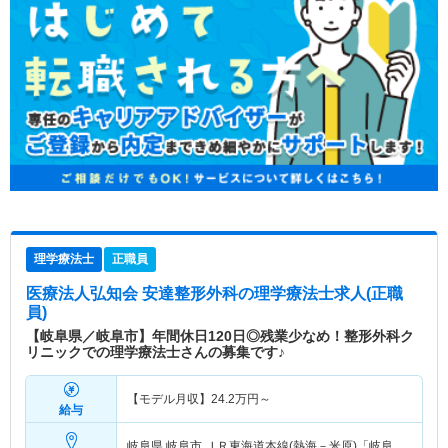
理学療法士
正職員
医療法人弘知会 安達整形外科
の理学療法士求人(正職
員)
【岐阜県／岐阜市】年間休日120日◎残業少なめ！整形外科ク
リニックでの理学療法士さんの募集です♪
【モデル月収】
24.2
万円～
給与
岐阜県 岐阜市
ＪＲ東海道本線(熱海－米原)「岐阜