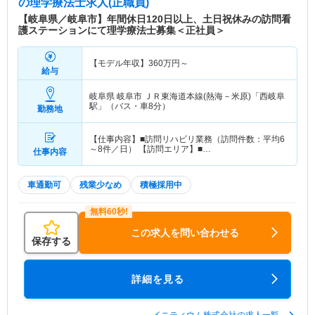
の理学療法士求人(正職員)
【岐阜県／岐阜市】年間休日120日以上、土日祝休みの訪問看
護ステーションにて理学療法士募集＜正社員＞
【モデル年収】
360
万円～
給与
岐阜県 岐阜市
ＪＲ東海道本線(熱海－米原)「西岐阜
駅」（バス・車8分）
勤務地
【仕事内容】■訪問リハビリ業務（訪問件数：平均6
～8件／日） 【訪問エリア】■…
仕事内容
車通勤可
残業少なめ
積極採用中
この求人を問い合わせる
保存する
詳細を見る