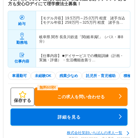
方も安心◎デイにて理学療法士募集！
【モデル月収】
19.5
万円～
25.0
万円
程度 諸手当込
【モデル年収】
259
万円～
325
万円
程度 諸手当
給与
込・賞与25万円の場合
岐阜県 関市
長良川鉄道「関(岐阜)駅」（バス・車8
分）
勤務地
【仕事内容】 ■デイサービスでの機能訓練（計画・
実施・評価） ・生活機能改善リ…
仕事内容
車通勤可
未経験OK
残業少なめ
託児所・育児補助
積極採
この求人を問い合わせる
保存する
詳細を見る
株式会社笑顔いちばんの求人一覧