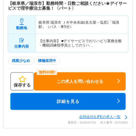
【岐阜県／瑞浪市】勤務時間・日数ご相談ください★デイサー
ビスで理学療法士募集！〈パート〉
岐阜県 瑞浪市
ＪＲ中央本線(名古屋－塩尻)「瑞浪
駅」（バス・車5分）
勤務地
【仕事内容】 ■デイサービスでのリハビリ業務全般
・機能訓練指導員としてのリハ…
仕事内容
残業少なめ
積極採用中
この求人を問い合わせる
保存する
詳細を見る
合同会社iLIFEの求人一覧
更新日：2026/07/31 求人番号：9722931