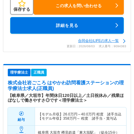
この求人を問い合わせる
保存する
詳細を見る
合同会社iLIFEの求人一覧
更新日：2026/08/03 求人番号：9094383
理学療法士
正職員
株式会社岩ごころ はやかわ訪問看護ステーション
の理
学療法士求人(正職員)
【岐阜県／大垣市】年間休日120日以上／土日祝休み／残業ほ
ぼなしで働きやすさ◎です＜理学療法士＞
【モデル月収】
26.0
万円～
40.0
万円
程度 諸手当込
【モデル年収】
358
万円～
程度 諸手当・賞与込
給与
岐阜県 大垣市
樽見鉄道「東大垣駅」（徒歩15分）