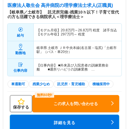
医療法人敬生会 高井病院
の理学療法士求人(正職員)
【岐阜県／土岐市】 託児所完備♪残業10ｈ以下！子育て世代
の方も活躍できる病院求人＜理学療法士＞
【モデル月収】
20.8
万円～
26.8
万円
程度 諸手当込
【モデル年収】
297
万円～
程度
給与
岐阜県 土岐市
ＪＲ中央本線(名古屋－塩尻)「土岐市
駅」（バス・車20分）
勤務地
【仕事内容】 ■外来及び入院患者の訓練業務全
般 ■通所リハビリの訓練業務 …
仕事内容
車通勤可
残業少なめ
託児所・育児補助
積極採用中
この求人を問い合わせる
保存する
詳細を見る