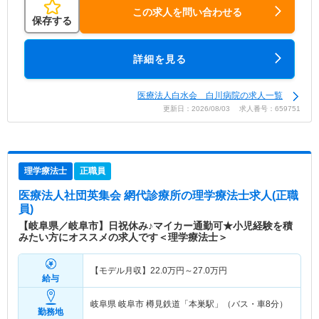
この求人を問い合わせる
保存する
詳細を見る
医療法人白水会 白川病院の求人一覧
更新日：2026/08/03 求人番号：659751
理学療法士
正職員
医療法人社団英集会 網代診療所
の理学療法士求人(正職
員)
【岐阜県／岐阜市】日祝休み♪マイカー通勤可★小児経験を積
みたい方にオススメの求人です＜理学療法士＞
【モデル月収】
22.0
万円～
27.0
万円
給与
岐阜県 岐阜市
樽見鉄道「本巣駅」（バス・車8分）
勤務地