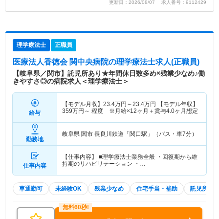
更新日：2026/08/07 求人番号：9112429
理学療法士
正職員
医療法人香徳会 関中央病院
の理学療法士求人(正職員)
【岐阜県／関市】託児所あり★年間休日数多め×残業少なめ♪働
きやすさ◎の病院求人＜理学療法士＞
【モデル月収】
23.4
万円～
23.4
万円
【モデル年収】
359
万円～
程度 ※月給×12ヶ月＋賞与4.0ヶ月想定
給与
岐阜県 関市
長良川鉄道「関口駅」（バス・車7分）
勤務地
【仕事内容】 ■理学療法士業務全般 ・回復期から維
持期のリハビリテーション ・…
仕事内容
車通勤可
未経験OK
残業少なめ
住宅手当・補助
託児所・