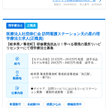
イニティウム株式会社の求人一覧
更新日：2026/08/03 求人番号：9150892
理学療法士
正職員
医療法人社団崇仁会 訪問看護ステーション天の星
の理
学療法士求人(正職員)
【岐阜県／養老町】研修費負担あり！学べる環境の通所リハビ
リセンターにて理学療法士募集
【モデル月収】
22.0
万円～
29.0
万円
程度 諸手当込
【モデル年収】
264
万円～
348
万円
程度 諸手当
給与
込・賞与別途支給
岐阜県 養老郡養老町
養老鉄道養老線「烏江駅」
（バス・車7分）
勤務地
◆デイケア、訪問リハビリにおけるリハビリテーシ
ョン業務 ・書類作成業務 ・定期…
仕事内容
車通勤可
未経験OK
残業少なめ
積極採用中