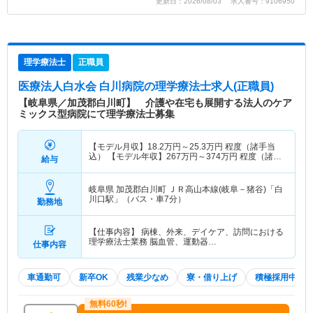
更新日：2026/08/03 求人番号：9106950
理学療法士
正職員
医療法人白水会 白川病院
の理学療法士求人(正職員)
【岐阜県／加茂郡白川町】 介護や在宅も展開する法人のケア
ミックス型病院にて理学療法士募集
【モデル月収】
18.2
万円～
25.3
万円
程度（諸手当
込） 【モデル年収】
267
万円～
374
万円
程度（諸手
給与
当込）
岐阜県 加茂郡白川町
ＪＲ高山本線(岐阜－猪谷)「白
川口駅」（バス・車7分）
勤務地
【仕事内容】 病棟、外来、デイケア、訪問における
理学療法士業務 脳血管、運動器…
仕事内容
車通勤可
新卒OK
残業少なめ
寮・借り上げ
積極採用中