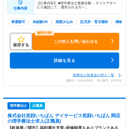
【仕事内容】 ■理学療法士業務全般 ・デイケアサー
ビス施設にて、通所される方へ…
仕事内容
車通勤可
未経験OK
残業少なめ
託児所・育児補助
積極採
この求人を問い合わせる
保存する
詳細を見る
医療法人知真会の求人一覧
更新日：2026/08/03 求人番号：676781
理学療法士
正職員
株式会社笑顔いちばん デイサービス笑顔いちばん 関店
の理学療法士求人(正職員)
【岐阜県／関市】福利厚生充実♪研修制度もありブランクある