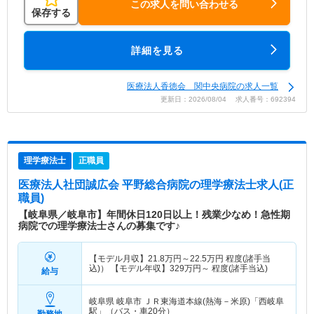
この求人を問い合わせる
保存する
詳細を見る
医療法人香徳会 関中央病院の求人一覧
更新日：2026/08/04 求人番号：692394
理学療法士
正職員
医療法人社団誠広会 平野総合病院
の理学療法士求人(正
職員)
【岐阜県／岐阜市】年間休日120日以上！残業少なめ！急性期
病院での理学療法士さんの募集です♪
【モデル月収】
21.8
万円～
22.5
万円
程度(諸手当
込)） 【モデル年収】
329
万円～
程度(諸手当込)
給与
岐阜県 岐阜市
ＪＲ東海道本線(熱海－米原)「西岐阜
駅」（バス・車20分）
勤務地