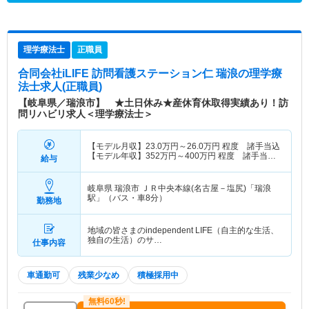
理学療法士
正職員
合同会社iLIFE 訪問看護ステーション仁 瑞浪
の理学療
法士求人(正職員)
【岐阜県／瑞浪市】 ★土日休み★産休育休取得実績あり！訪
問リハビリ求人＜理学療法士＞
【モデル月収】
23.0
万円～
26.0
万円
程度 諸手当込
【モデル年収】
352
万円～
400
万円
程度 諸手当・
給与
賞与込
岐阜県 瑞浪市
ＪＲ中央本線(名古屋－塩尻)「瑞浪
駅」（バス・車8分）
勤務地
地域の皆さまのindependent LIFE（自主的な生活、
独自の生活）のサ…
仕事内容
車通勤可
残業少なめ
積極採用中