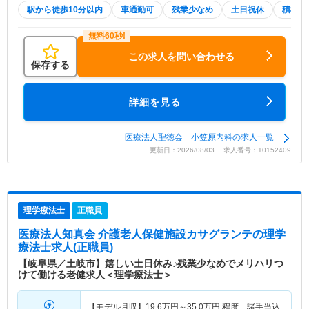
駅から徒歩10分以内
車通勤可
残業少なめ
土日祝休
積極採
この求人を問い合わせる
保存する
詳細を見る
医療法人聖徳会 小笠原内科の求人一覧
更新日：2026/08/03 求人番号：10152409
理学療法士
正職員
医療法人知真会 介護老人保健施設カサグランテ
の理学
療法士求人(正職員)
【岐阜県／土岐市】嬉しい土日休み♪残業少なめでメリハリつ
けて働ける老健求人＜理学療法士＞
【モデル月収】
19.6
万円～
35.0
万円
程度 諸手当込