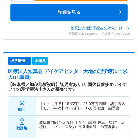
詳細を見る
医療法人社団幸紀会の求人一覧
更新日：2026/08/03 求人番号：9040286
理学療法士
正職員
医療法人知真会 デイケアセンター大地
の理学療法士求
人(正職員)
【岐阜県／加茂郡坂祝町】託児所あり♪年間休日数多めデイケ
アでの理学療法士さんの募集です♪
【モデル月収】
18.9
万円～
35.0
万円
程度 諸手当込
【モデル年収】
286
万円～
535
万円
程度 諸手当・
給与
賞与込
岐阜県 加茂郡坂祝町
ＪＲ高山本線(岐阜－猪谷)「坂
祝駅」（バス・車6分）長良川鉄道「加茂野駅」
勤務地
（バス・車6分）