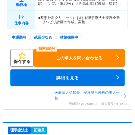
駅」（バス・車20分）ＪＲ高山本線(岐阜－猪谷)
勤務地
「岐阜駅」（バス・車20分）
■整形外科クリニックにおける理学療法士業務全般
・リハビリ計画の作成、実施
仕事内容
車通勤可
残業少なめ
積極採用中
この求人を問い合わせる
保存する
詳細を見る
医療法人弘知会 安達整形外科の求人一
覧
更新日：2026/08/03 求人番号：578681
理学療法士
正職員