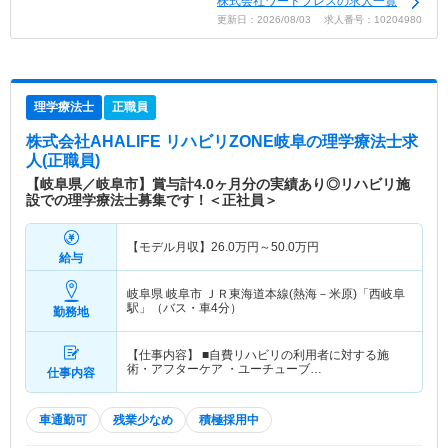
株式会社ワードプレスの求人一覧
更新日：2026/08/03 求人番号：10204980
理学療法士
正職員
株式会社AHALIFE リハビリZONE岐阜
の理学療法士求
人(正職員)
【岐阜県／岐阜市】賞与計4.0ヶ月分の実績あり◎リハビリ施
設での理学療法士募集です！＜正社員＞
【モデル月収】
26.0
万円～
50.0
万円
給与
岐阜県 岐阜市
ＪＲ東海道本線(熱海－米原)「西岐阜
駅」（バス・車4分）
勤務地
【仕事内容】 ■自費リハビリの利用者に対する施
術・アフターケア ・ユーチューブ…
仕事内容
車通勤可
残業少なめ
積極採用中