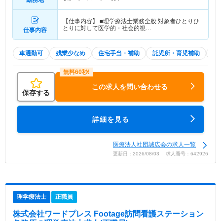
【仕事内容】 ■理学療法士業務全般 対象者ひとりひ
とりに対して医学的・社会的視…
仕事内容
車通勤可
残業少なめ
住宅手当・補助
託児所・育児補助
積
この求人を問い合わせる
保存する
詳細を見る
医療法人社団誠広会の求人一覧
更新日：2026/08/03 求人番号：642926
理学療法士
正職員
株式会社ワードプレス Footage訪問看護ステーション