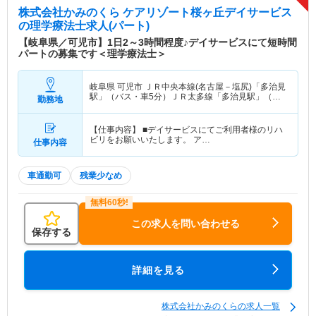
株式会社かみのくら ケアリゾート桜ヶ丘デイサービス
の理学療法士求人(パート)
【岐阜県／可児市】1日2～3時間程度♪デイサービスにて短時間
パートの募集です＜理学療法士＞
岐阜県 可児市
ＪＲ中央本線(名古屋－塩尻)「多治見
駅」（バス・車5分）ＪＲ太多線「多治見駅」（バ
勤務地
ス・車5分）
【仕事内容】 ■デイサービスにてご利用者様のリハ
ビリをお願いいたします。 ア…
仕事内容
車通勤可
残業少なめ
この求人を問い合わせる
保存する
詳細を見る
株式会社かみのくらの求人一覧