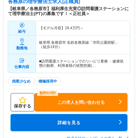
各務原
の理学療法士求人(正職員)
【岐阜県／各務原市】福利厚生充実◎訪問看護ステーションに
て理学療法士(PT)の募集です！＜正社員＞
【モデル月収】
28.4
万円～
給与
岐阜県 各務原市
名鉄各務原線「市民公園前駅」
（徒歩14分）
勤務地
■訪問看護ステーションでのリハビリ業務 ・健康状
態の観察、利用者様の状態把握(…
仕事内容
残業少なめ
積極採用中
この求人を問い合わせる
保存する
詳細を見る