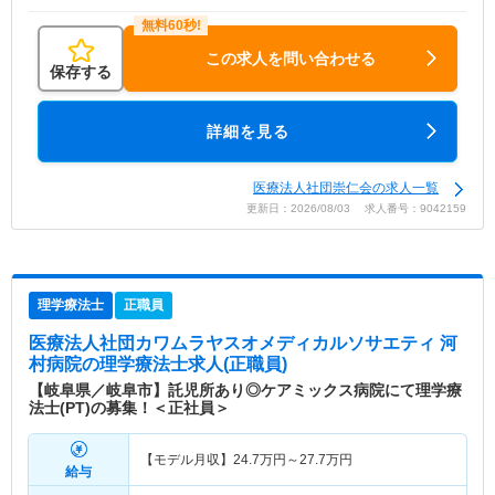
この求人を問い合わせる
保存する
詳細を見る
医療法人社団崇仁会の求人一覧
更新日：2026/08/03 求人番号：9042159
理学療法士
正職員
医療法人社団カワムラヤスオメディカルソサエティ 河
村病院
の理学療法士求人(正職員)
【岐阜県／岐阜市】託児所あり◎ケアミックス病院にて理学療
法士(PT)の募集！＜正社員＞
【モデル月収】
24.7
万円～
27.7
万円
給与