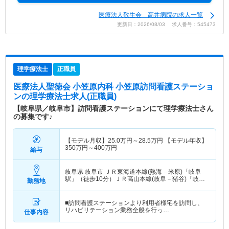
医療法人敬生会 高井病院の求人一覧
更新日：2026/08/03 求人番号：545473
理学療法士
正職員
医療法人聖徳会 小笠原内科 小笠原訪問看護ステーショ
ン
の理学療法士求人(正職員)
【岐阜県／岐阜市】訪問看護ステーションにて理学療法士さん
の募集です♪
【モデル月収】
25.0
万円～
28.5
万円
【モデル年収】
350
万円～
400
万円
給与
岐阜県 岐阜市
ＪＲ東海道本線(熱海－米原)「岐阜
駅」（徒歩10分）ＪＲ高山本線(岐阜－猪谷)「岐阜
勤務地
駅」（徒歩10分）
■訪問看護ステーションより利用者様宅を訪問し、
リハビリテーション業務全般を行っ…
仕事内容