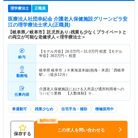
理学療法士
正職員
医療法人社団幸紀会 介護老人保健施設グリーンビラ安
江
の理学療法士求人(正職員)
【岐阜県／岐阜市】託児所あり♪残業も少なくプライベートと
の両立が可能な老健求人＜理学療法士＞
【モデル月収】
26.0
万円～
31.0
万円
程度 【モデル
年収】
363
万円～
程度
給与
岐阜県 岐阜市
ＪＲ東海道本線(熱海－米原)「西岐阜
駅」（徒歩12分）
勤務地
介護老人保健施設における入所及び通所利用者への
リハビリ業務 【人数体制】※…
仕事内容
車通勤可
残業少なめ
住宅手当・補助
積極採用中
この求人を問い合わせる
保存する