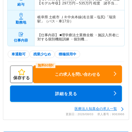
【モデル年収】
297
万円～
535
万円
程度 諸手当・
給与
賞与込
岐阜県 土岐市
ＪＲ中央本線(名古屋－塩尻)「瑞浪
駅」（バス・車17分）
勤務地
【仕事内容】 ■理学療法士業務全般 ・施設入所者に
対する個別機能訓練 ・個別機…
仕事内容
車通勤可
残業少なめ
積極採用中
この求人を問い合わせる
保存する
詳細を見る
医療法人知真会の求人一覧
更新日：2026/08/03 求人番号：9063966