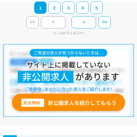
1
2
3
4
5
<<
<
>
>>
（1～20件目を表示中）