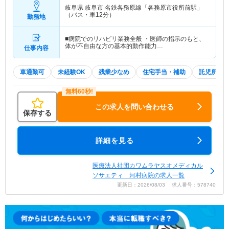
岐阜県 岐阜市
名鉄各務原線「各務原市役所前駅」
（バス・車12分）
勤務地
■病院でのリハビリ業務全般 ・医師の指示のもと、
体が不自由な方の基本的動作能力…
仕事内容
車通勤可
未経験OK
残業少なめ
住宅手当・補助
託児所・
この求人を問い合わせる
保存する
詳細を見る
医療法人社団カワムラヤスオメディカル
ソサエティ 河村病院の求人一覧
更新日：2026/08/03 求人番号：578740