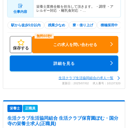
栄養士業務全般を担当して頂きます。 ・調理 ・ア
レルギー対応 ・離乳食対応 ・…
仕事内容
駅から徒歩5分以内
残業少なめ
寮・借り上げ
積極採用中
この求人を問い合わせる
保存する
詳細を見る
生活クラブ生活協同組合の求人一覧
更新日：2025/07/02 求人番号：10137320
栄養士
正職員
生活クラブ生活協同組合 生活クラブ保育園ぽむ・国分
寺
の栄養士求人(正職員)