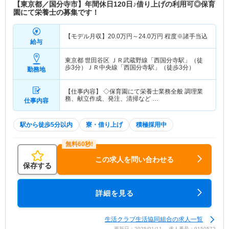
【東京都／国分寺市】年間休日120日♪借り上げの利用可◎保育
園にて栄養士の募集です！
【モデル月収】
20.0
万円～
24.0
万円
程度※諸手当込
給与
東京都 世田谷区
ＪＲ武蔵野線「西国分寺駅」（徒
歩3分）ＪＲ中央線「西国分寺駅」（徒歩3分）
勤務地
【仕事内容】 ◇保育園にて栄養士業務全般 調理業
務、献立作成、発注、清掃など …
仕事内容
駅から徒歩5分以内
寮・借り上げ
積極採用中
この求人を問い合わせる
保存する
詳細を見る
生活クラブ生活協同組合の求人一覧
更新日：2025/01/11 求人番号：9150572