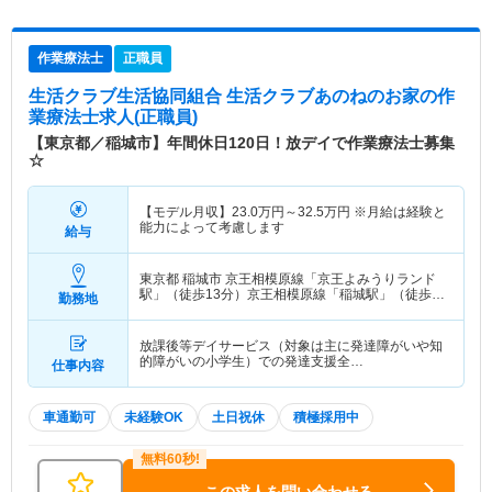
作業療法士
正職員
生活クラブ生活協同組合 生活クラブあのねのお家
の作
業療法士求人(正職員)
【東京都／稲城市】年間休日120日！放デイで作業療法士募集
☆
【モデル月収】
23.0
万円～
32.5
万円
※月給は経験と
能力によって考慮します
給与
東京都 稲城市
京王相模原線「京王よみうりランド
駅」（徒歩13分）京王相模原線「稲城駅」（徒歩
勤務地
13分）
放課後等デイサービス（対象は主に発達障がいや知
的障がいの小学生）での発達支援全…
仕事内容
車通勤可
未経験OK
土日祝休
積極採用中
この求人を問い合わせる