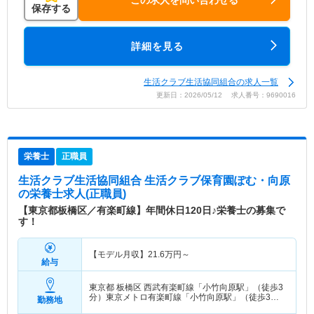
保存する
詳細を見る
生活クラブ生活協同組合の求人一覧
更新日：2026/05/12 求人番号：9690016
栄養士
正職員
生活クラブ生活協同組合 生活クラブ保育園ぽむ・向原
の栄養士求人(正職員)
【東京都板橋区／有楽町線】年間休日120日♪栄養士の募集で
す！
【モデル月収】
21.6
万円～
給与
東京都 板橋区
西武有楽町線「小竹向原駅」（徒歩3
分）東京メトロ有楽町線「小竹向原駅」（徒歩3
勤務地
分） 他