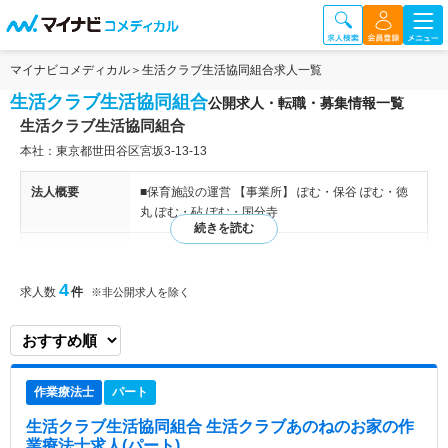
マイナビコメディカル
生活クラブ生活協同組合求人一覧
生活クラブ生活協同組合
公開求人・転職・募集情報一覧
生活クラブ生活協同組合
本社：東京都世田谷区宮坂3-13-13
法人概要
■保育施設の運営 【事業所】 ぽむ・保谷 ぽむ・徳
丸 ぽむ・砧 ぽむ・国分寺
特色
生活クラブ保育園ぽむは、生活クラブが運営する保
育園です。 「安心して子どもを預ける場所がほし
4
求人数
件
※非公開求人を除く
い」「地域で子育てをするために、生活クラブは何
ができるか？」 そんな問いへの答えのひとつがこ
こにあります。 ＜生活クラブ保育園ぽむの特徴＞ ●
生活クラブの食材を使った手づくり給食 ●0～2才の
育ちを見守る家庭的な保育 ●手づくりおもちゃやお
作業療法士
パート
散歩で、豊かな感受性を育てる保育 子どもを安心
して預けられる「もうひとつの家」となり、地域で
生活クラブ生活協同組合 生活クラブあのねのお家
の作
育つ子どもや大人にとっても頼れるステーションと
業療法士求人(パート)