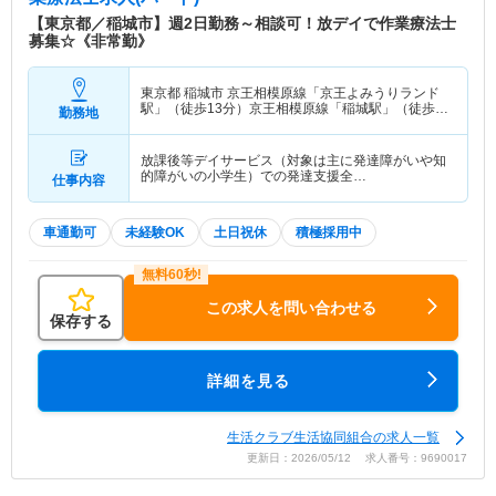
して、親子ひろばなどのイベントも開催していま
【東京都／稲城市】週2日勤務～相談可！放デイで作業療法士
す。
募集☆《非常勤》
東京都 稲城市
京王相模原線「京王よみうりランド
駅」（徒歩13分）京王相模原線「稲城駅」（徒歩
勤務地
13分）
放課後等デイサービス（対象は主に発達障がいや知
的障がいの小学生）での発達支援全…
仕事内容
車通勤可
未経験OK
土日祝休
積極採用中
この求人を問い合わせる
保存する
詳細を見る
生活クラブ生活協同組合の求人一覧
更新日：2026/05/12 求人番号：9690017