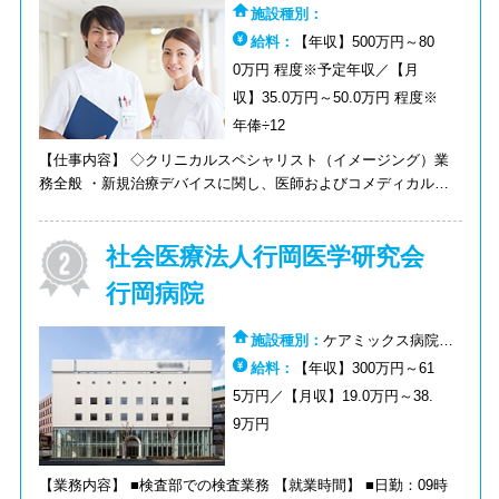
施設種別：
給料：
【年収】500万円～80
0万円 程度※予定年収／【月
収】35.0万円～50.0万円 程度※
年俸÷12
【仕事内容】 ◇クリニカルスペシャリスト（イメージング）業
務全般 ・新規治療デバイスに関し、医師およびコメディカルに
対し製品の取扱い説明 - 適正使用のための説明会・トレーニング
等の運営 - 社内関係部署に対してのトレーニング実施 - トレーニ
社会医療法人行岡医学研究会
ング資料・学会レポート作成 ※日本に初めて導入される新規製
品を含む為、本社（アメリカ）及び海外の病院施設での研修を予
行岡病院
定しています。 ※日本に製品・術式を広めていく一役を担いま
す。また、ローンチ段階から携わることができ、貴重な経験を積
施設種別：
ケアミックス病院：
むことが可能です。 ※研修・社内外コミュニケーション等で英
病棟:ケアミックス病院：その他
給料：
【年収】300万円～61
語を使用します。
5万円／【月収】19.0万円～38.
9万円
【業務内容】 ■検査部での検査業務 【就業時間】 ■日勤：09時