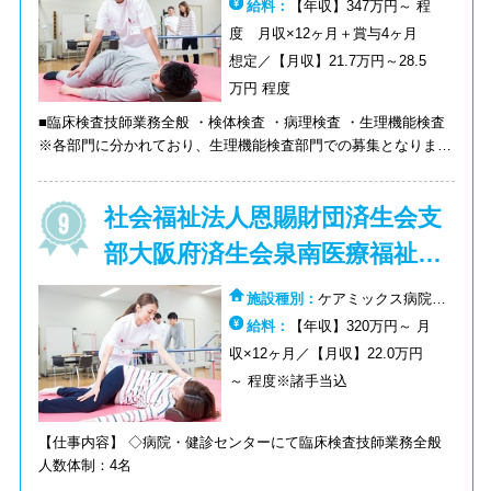
給料：
【年収】347万円～ 程
度 月収×12ヶ月＋賞与4ヶ月
想定／【月収】21.7万円～28.5
万円 程度
■臨床検査技師業務全般 ・検体検査 ・病理検査 ・生理機能検査
※各部門に分かれており、生理機能検査部門での募集となります
♪ ◆阪神なんば線 福駅より徒歩1分の好立地♪ ◆賞与計4.00ヶ月
の実績あり ◆様々な検査に携われ経験を積んでいただけます
社会福祉法人恩賜財団済生会支
部大阪府済生会泉南医療福祉セ
ンター
施設種別：
ケアミックス病院：
その他
給料：
【年収】320万円～ 月
収×12ヶ月／【月収】22.0万円
～ 程度※諸手当込
【仕事内容】 ◇病院・健診センターにて臨床検査技師業務全般
人数体制：4名