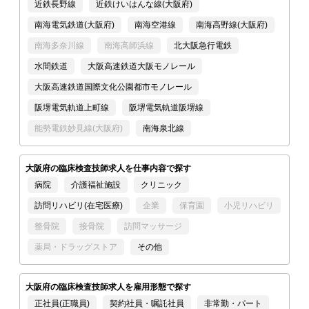
近鉄長野線
近鉄けいはんな線(大阪府)
南海電気鉄道(大阪府)
南海空港線
南海高野線(大阪府)
南海多奈川線
南海高師浜線
北大阪急行電鉄
水間鉄道
大阪高速鉄道大阪モノレール
大阪高速鉄道国際文化公園都市モノレール
阪堺電気軌道上町線
阪堺電気軌道阪堺線
能勢電鉄妙見線(大阪府)
南海泉北線
大阪府の臨床検査技師求人を仕事内容で探す
病院
介護福祉施設
クリニック
訪問リハビリ(在宅医療)
企業
保育園
小児リハビリ
整骨院
接骨院
訪問マッサージ
薬局・ドラッグストア
その他
大阪府の臨床検査技師求人を雇用形態で探す
正社員(正職員)
契約社員・嘱託社員
非常勤・パート