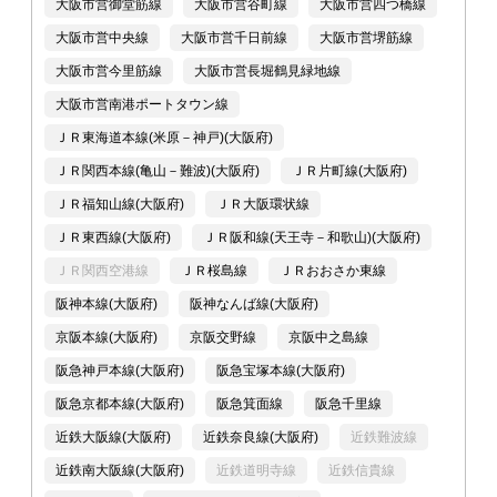
大阪市営御堂筋線
大阪市営谷町線
大阪市営四つ橋線
大阪市営中央線
大阪市営千日前線
大阪市営堺筋線
大阪市営今里筋線
大阪市営長堀鶴見緑地線
大阪市営南港ポートタウン線
ＪＲ東海道本線(米原－神戸)(大阪府)
ＪＲ関西本線(亀山－難波)(大阪府)
ＪＲ片町線(大阪府)
ＪＲ福知山線(大阪府)
ＪＲ大阪環状線
ＪＲ東西線(大阪府)
ＪＲ阪和線(天王寺－和歌山)(大阪府)
ＪＲ関西空港線
ＪＲ桜島線
ＪＲおおさか東線
阪神本線(大阪府)
阪神なんば線(大阪府)
京阪本線(大阪府)
京阪交野線
京阪中之島線
阪急神戸本線(大阪府)
阪急宝塚本線(大阪府)
阪急京都本線(大阪府)
阪急箕面線
阪急千里線
近鉄大阪線(大阪府)
近鉄奈良線(大阪府)
近鉄難波線
近鉄南大阪線(大阪府)
近鉄道明寺線
近鉄信貴線