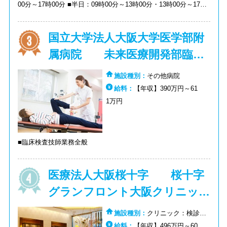
00分～17時00分 ■半日：09時00分～13時00分・13時00分～17時
00分 ■当直あり ※時間外勤務月平均3時間程度 【給与・待遇】
■190,000円～389,754円 ■住宅手当（持ち家6,200円・賃貸：
国立大学法人大阪大学医学部附
13,700円）、深夜手当別途支給 【昇給・賞与】 ■昇給年1回 ■賞
与（過去実績 年2回・計3.80月分） 【休日・休暇】 ■4週8休制
属病院 未来医療開発部臨床
（日・祝・他） ■年間休日104日 ■夏季休暇・有給休暇・年末年
始・育児休暇
研究センター
施設種別：
その他病院
給料：
【年収】390万円～61
1万円
■臨床検査技師業務全般
医療法人大阪桜十字 桜十字
グランフロント大阪クリニッ
ク
施設種別：
クリニック：検診・
健診:クリニック：その他
給料：
【年収】496万円～60