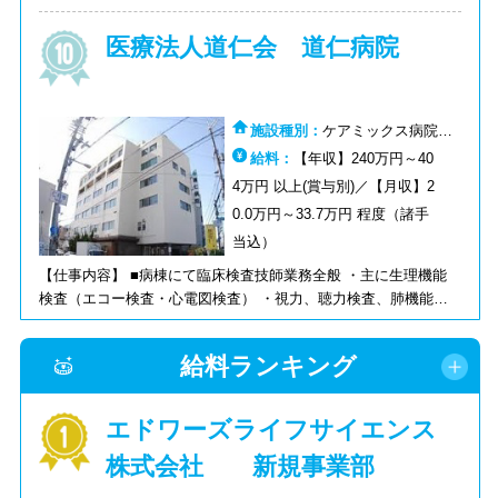
医療法人道仁会 道仁病院
施設種別：
ケアミックス病院：
病棟:ケアミックス病院：その他
給料：
【年収】240万円～40
4万円 以上(賞与別)／【月収】2
0.0万円～33.7万円 程度（諸手
当込）
【仕事内容】 ■病棟にて臨床検査技師業務全般 ・主に生理機能
検査（エコー検査・心電図検査） ・視力、聴力検査、肺機能検
査、ホルター心電図検査 ・採血及び簡単な検体検査
給料ランキング
エドワーズライフサイエンス
株式会社 新規事業部