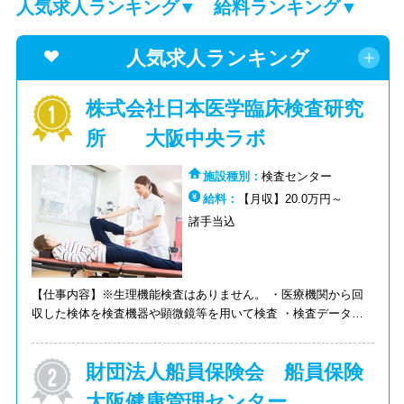
人気求人ランキング▼
給料ランキング▼
人気求人ランキング
株式会社日本医学臨床検査研究
所 大阪中央ラボ
施設種別：
検査センター
給料：
【月収】20.0万円～
諸手当込
【仕事内容】※生理機能検査はありません。 ・医療機関から回
収した検体を検査機器や顕微鏡等を用いて検査 ・検査データを
紙面 or 通信報告書として出力 ・結果を医療機関へ報告 【検査分
野】 生化学・免疫・血液・尿一般・凝固・血液ガス・輸血・尿
財団法人船員保険会 船員保険
沈渣・便・細菌・遺伝子
大阪健康管理センター