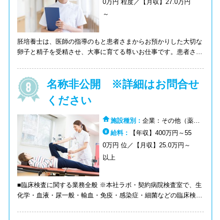
0万円 程度／【月収】27.0万円
～
胚培養士は、医師の指導のもと患者さまからお預かりした大切な
卵子と精子を受精させ、大事に育てる尊いお仕事です。患者さま
に望む結果をお届けするために、一生懸命に業務習得してくださ
る方をお待ちしております。基礎・検査から丁寧にトレーニング
名称非公開 ※詳細はお問合せ
していきますので、ご安心ください。不妊に悩む患者さまのため
に、1歩ずつ着実にスキルアップしていきましょう。 【仕事内
ください
容】 ■胚培養士業務全般 精液検査～体外受精、顕微授精を医師
の指導のもと行っていただきます。 また、当院では患者さまと
施設種別：
企業：その他（薬剤
の面談の時間を設けており直接疑問や不安に寄り添っていただき
師）
給料：
【年収】400万円～55
ます。 【勤務地】 全国から選べる！※転居を伴う転勤なし 新
宿、日本橋、品川、渋谷、横浜、大阪、京都、博多
0万円 位／【月収】25.0万円～
以上
■臨床検査に関する業務全般 ※本社ラボ・契約病院検査室で、生
化学・血液・尿一般・輸血・免疫・感染症・細菌などの臨床検査
（検体検査）をご担当いただきます。 【配属について】ご経験
により4つの部門に分かれている臨床検査部のいずれかへの配属