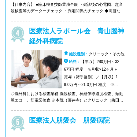
【仕事内容】 ■臨床検査技師業務全般 ・健診後の心電図、超音
波検査等のデーターチェック ・判定関係のチェック ◆高度な知
識は必要ありませんが、臨床検査技師としての総合力が求められ
る仕事になります ＜人員配置＞13名 ※2022年2月時点
医療法人ラポール会 青山脳神
経外科病院
施設種別：
クリニック：その他
給料：
【年収】280万円～32
6万円 程度 ※月収×12ヶ月＋
賞与（諸手当別）／【月収】1
8.0万円～21.0万円 程度 ※諸
手当別
◇脳外科における検査業務 脳波検査、神経伝導速度検査、頸動
脈エコー、筋電図検査 ※本院（藤井寺）とクリニック（梅田）
で約半分ずつ位の兼務です。
医療法人朋愛会 朋愛病院