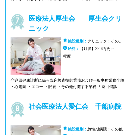
化学・一般・血液・緊急検査・輸血） ・生理学検査（心電図・
スパイロ・オージオ・ＡＢＩ） 【当直】ございません。 【オン
医療法人厚生会 厚生会クリ
コール】稀に対応して頂く可能性が御座います。 【検査技師人
数】5名（2022年5月現在）
ニック
施設種別：
クリニック：その
他:その他（医療介護）：検診・健
給料：
【月収】22.4万円～
診センター
程度
◇巡回健康診断に係る臨床検査技師業務および一般事務業務全般
・心電図 ・エコー ・眼底 ・その他付随する業務 ＊巡回健診は
近畿圏内です。 ＊巡回先によって、出発か直行直帰になります
社会医療法人愛仁会 千船病院
施設種別：
急性期病院：その他