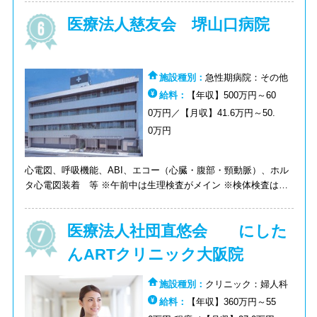
ついて経験を積んでいくことが可能です。 ◆新規立ち上げの検
医療法人慈友会 堺山口病院
査センターで、ラボ管理者としての経験も積むことができます。
◆好待遇！年俸400万円以上！
施設種別：
急性期病院：その他
給料：
【年収】500万円～60
0万円／【月収】41.6万円～50.
0万円
心電図、呼吸機能、ABI、エコー（心臓・腹部・頸動脈）、ホル
タ心電図装着 等 ※午前中は生理検査がメイン ※検体検査は、
生化学（ドライ）・血液ガス・血球計算・血液型・クロスマッチ
程度
医療法人社団直悠会 にした
んARTクリニック大阪院
施設種別：
クリニック：婦人科
給料：
【年収】360万円～55