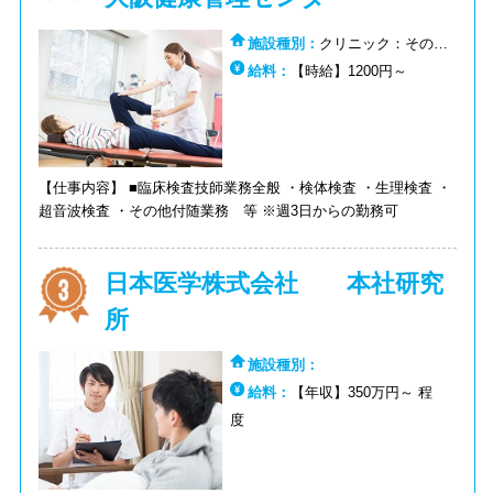
施設種別：
クリニック：その
他:クリニック：婦人科
給料：
【時給】1200円～
【仕事内容】 ■臨床検査技師業務全般 ・検体検査 ・生理検査 ・
超音波検査 ・その他付随業務 等 ※週3日からの勤務可
日本医学株式会社 本社研究
所
施設種別：
給料：
【年収】350万円～ 程
度