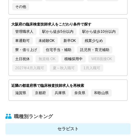
その他
大阪府の臨床検査技師求人をこだわり条件で探す
管理職求人
駅から徒歩5分以内
駅から徒歩10分以内
車通勤可
未経験OK
新卒OK
残業少なめ
寮・借り上げ
住宅手当・補助
託児所・育児補助
土日祝休
無資格 OK
積極採用中
WEB面接OK
2027年4月入職可
夏～秋入職可
1月入職可
近隣の都道府県で臨床検査技師求人を再検索
滋賀県
京都府
兵庫県
奈良県
和歌山県
職種別ランキング
セラピスト