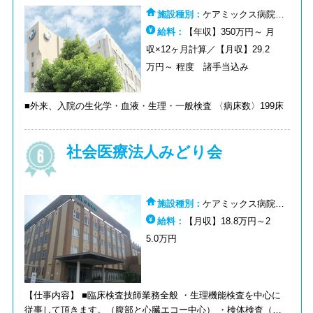
施設種別：
ケアミックス病院：
その他
給料：
【年収】350万円～ 月
収×12ヶ月計算／【月収】29.2
万円～ 程度 諸手当込み
■外来、入院の生化学・血液・生理・一般検査 〈病床数〉199床
社会医療法人みどり会
施設種別：
ケアミックス病院：
病棟:ケアミックス病院：その他
給料：
【月収】18.8万円～2
5.0万円
【仕事内容】 ■臨床検査技師業務全般 ・生理機能検査を中心に
従事して頂きます。（腹部と心臓エコー中心） ・検体検査（生