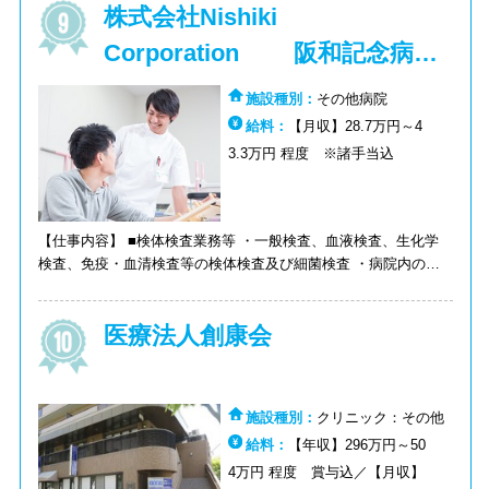
株式会社Nishiki
となります ※各部門は10～20名構成 ※現在検査技師の半数近く
が女性と、女性も活躍している職場です。積極的に育児、産前産
Corporation 阪和記念病院
後休暇をとりながら長期的にご勤務されています。 【環境】各
部門に最新鋭の機器を導入。電子カルテや当社独自の検査データ
内事業所
施設種別：
その他病院
通信システムも開発し、ドクターや医療機関と各種通信回線を通
給料：
【月収】28.7万円～4
じて検査報告書をやりとりできる仕組みがあるなど、迅速かつ正
確さが求められる現場において、充実した設備・システムが揃っ
3.3万円 程度 ※諸手当込
ています。
【仕事内容】 ■検体検査業務等 ・一般検査、血液検査、生化学
検査、免疫・血清検査等の検体検査及び細菌検査 ・病院内の緊
急検査 ・契約病院の各種委員会参加 ・「医療法人錦秀会」（ア
ルバイト雇用）での当直勤務 ※当直料は錦秀会より別途支給
医療法人創康会
施設種別：
クリニック：その他
給料：
【年収】296万円～50
4万円 程度 賞与込／【月収】