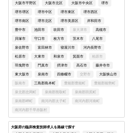
大阪市平野区
大阪市北区
大阪市中央区
堺市
堺市堺区
堺市中区
堺市東区
堺市西区
堺市南区
堺市北区
堺市美原区
岸和田市
豊中市
池田市
吹田市
泉大津市
高槻市
貝塚市
守口市
枚方市
茨木市
八尾市
泉佐野市
富田林市
寝屋川市
河内長野市
松原市
大東市
和泉市
箕面市
柏原市
羽曳野市
門真市
摂津市
高石市
藤井寺市
東大阪市
泉南市
四條畷市
交野市
大阪狭山市
阪南市
三島郡島本町
豊能郡豊能町
豊能郡能勢町
泉北郡忠岡町
泉南郡熊取町
泉南郡田尻町
泉南郡岬町
南河内郡太子町
南河内郡河南町
南河内郡千早赤阪村
大阪府の臨床検査技師求人を路線で探す