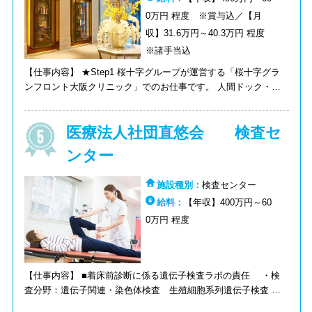
0万円 程度 ※賞与込／【月
収】31.6万円～40.3万円 程度
※諸手当込
【仕事内容】 ★Step1 桜十字グループが運営する「桜十字グラ
ンフロント大阪クリニック」でのお仕事です。 人間ドック・健
診の受診者様の検体検査、生理検査、超音波検査全般を行って頂
きます。 【主な業務内容】 ・生理検査（超音波、心電図、眼
医療法人社団直悠会 検査セ
底、肺機能など） ・検体検査（生化学、血液、尿検査など） ・
超音波検査（腹部、乳腺など） ※当直・オンコールなしの完全
ンター
日勤 ★Step2 管理職として、検査科の管理・運営、超音波検査
技師の育成をお任せします
施設種別：
検査センター
給料：
【年収】400万円～60
0万円 程度
【仕事内容】 ■着床前診断に係る遺伝子検査ラボの責任 ・検
査分野：遺伝子関連・染色体検査 生殖細胞系列遺伝子検査 ★
おすすめPOINT★ ◆最新の機器に触ることができ遺伝子検査に