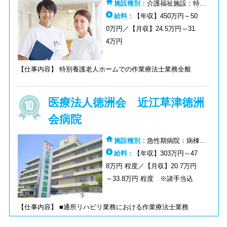
施設種別：
介護福祉施設：特
養:介護福祉施設：デイサービス
給料：
【年収】450万円～50
（通所介護）
0万円／【月収】24.5万円～31.
4万円
【仕事内容】 特別養護老人ホームでの作業療法士業務全般
医療法人徳洲会 近江草津徳洲
会病院
施設種別：
急性期病院：病棟:
急性期病院：その他:ケアミックス
給料：
【年収】303万円～47
病院：病棟:ケアミックス病院：そ
8万円 程度／【月収】20.7万円
の他
～33.8万円 程度 ※諸手当込
【仕事内容】 ■通所リハビリ業務における作業療法士業務