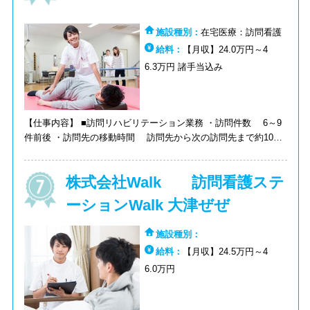
施設種別：
在宅医療：訪問看護
給料：
【月収】24.0万円～4
6.3万円 諸手当込み
【仕事内容】 ■訪問リハビリテーション業務 ・訪問件数 6～9
件前後 ・訪問先の移動時間 訪問先から次の訪問先まで約10～
20分の移動が多いです。 ●看護記録業務 ・iPadでの入力 ・
iBow（記録ソフト）での記録 ・訪問時間内での記録を推奨して
株式会社Walk 訪問看護ステ
います。 ●計画書作成業務と報告書作成業務 ・iBowの記録ソフ
トから作成、出力を行います。
ーションWalk 大津ぜぜ
施設種別：
給料：
【月収】24.5万円～4
6.0万円