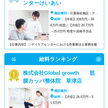
ンターけいあい
施設種別：
介護福祉施設：デイ
ケア（通所リハ）
給料：
【年収】328万円～39
6万円 程度／【月収】20.7万円
～25.0万円 程度※資格手当込
【仕事内容】 ◇デイケアセンターにおける作業療法士業務全般
給料ランキング
株式会社Global growth 筋
膜カッパ整体院 草津店
施設種別：
給料：
【月収】26.0万円～5
1.0万円