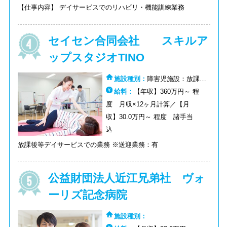
【仕事内容】 デイサービスでのリハビリ・機能訓練業務
セイセン合同会社 スキルア
ップスタジオTINO
施設種別：
障害児施設：放課後
等デイサービス
給料：
【年収】360万円～ 程
度 月収×12ヶ月計算／【月
収】30.0万円～ 程度 諸手当
込
放課後等デイサービスでの業務 ※送迎業務：有
公益財団法人近江兄弟社 ヴォ
ーリズ記念病院
施設種別：