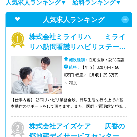
人気求人ランキング▼
給料ランキング▼
人気求人ランキング
株式会社ミライリハ ミライ
リハ訪問看護リハビリステーシ
ョン栗東
施設種別：
在宅医療：訪問看護
給料：
【年収】320万円～56
0万円 程度／【月収】25.5万円
～ 程度
【仕事内容】 訪問リハビリ業務全般。日常生活を行う上での基
本動作のサポートをして頂きます。また、医師・看護師など様々
な人との連携が必要です。
株式会社アイズケア 仄香の
郷地蔵デイサービスセンター