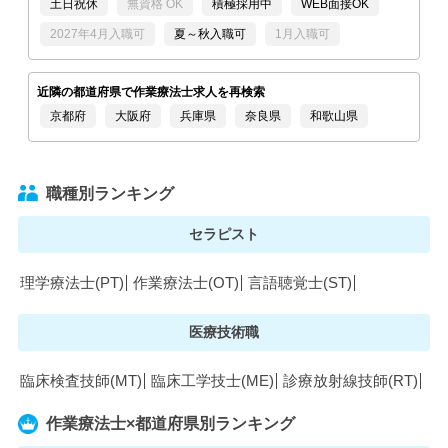
土日祝休
無資格 OK
積極採用中
WEB面接OK
2027年4月入職可
夏～秋入職可
1月入職可
近隣の都道府県で作業療法士求人を再検索
京都府
大阪府
兵庫県
奈良県
和歌山県
職種別ランキング
セラピスト
理学療法士(PT)
作業療法士(OT)
言語聴覚士(ST)
医療技術職
臨床検査技師(MT)
臨床工学技士(ME)
診療放射線技師(RT)
作業療法士×都道府県別ランキング