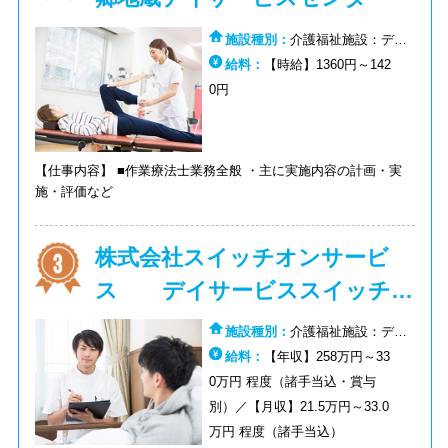
施設種別：
介護福祉施設：デイ
サービス（通所介護）
給料：
【時給】1360円～142
0円
【仕事内容】 ■作業療法士業務全般 ・主に実施内容の計画・実
施・評価など
株式会社スイッチオンサービ
ス デイサービススイッチオ
ン南風
施設種別：
介護福祉施設：デイ
サービス（通所介護）
給料：
【年収】258万円～33
0万円 程度（諸手当込・賞与
別）／【月収】21.5万円～33.0
万円 程度（諸手当込）