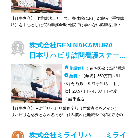
【仕事内容】 作業療法士として、整体院における施術（手技療
法）を中心とした院内業務全般 他院では学べない筋膜を用いた
技術習得が可能になります。業務間や勤務時間に組み込まれた、
月1回の研修日を利用して技術を学べます。
株式会社GEN NAKAMURA
日本リハビリ訪問看護ステーシ
ョン
施設種別：
在宅医療：訪問看護
給料：
【年収】350万円～61
0万円 程度 ※諸手当込／【月
収】23.5万円～45.0万円 程度
※諸手当込
【仕事内容】 ■訪問リハビリ業務全般（作業療法をメイン） ・
リハビリを必要とされる方が、住み慣れた地域やご家庭でその人
らしく過ごせるように訪問し、支援します。 ・主に大津市内を
回っていきます
株式会社ミライリハ ミライ