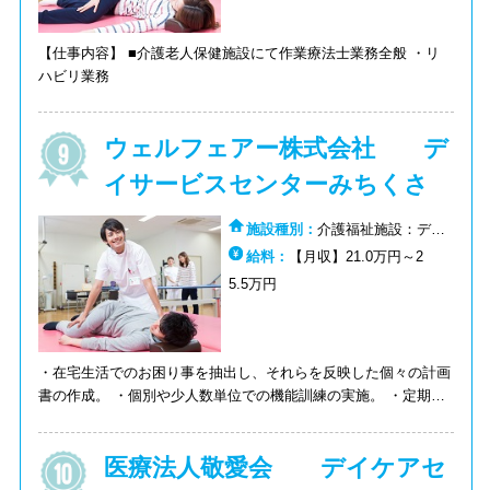
【仕事内容】 ■介護老人保健施設にて作業療法士業務全般 ・リ
ハビリ業務
ウェルフェアー株式会社 デ
イサービスセンターみちくさ
施設種別：
介護福祉施設：デイ
サービス（通所介護）
給料：
【月収】21.0万円～2
5.5万円
・在宅生活でのお困り事を抽出し、それらを反映した個々の計画
書の作成。 ・個別や少人数単位での機能訓練の実施。 ・定期的
なモニタリング・評価の実施。 ・看護師や介護職員と連携しな
がら、随時の介助や送迎を実施。 送迎業務有り
医療法人敬愛会 デイケアセ