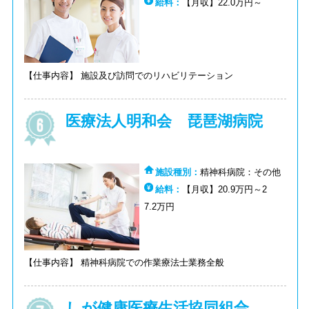
給料：
【月収】22.0万円～
【仕事内容】 施設及び訪問でのリハビリテーション
医療法人明和会 琵琶湖病院
施設種別：
精神科病院：その他
給料：
【月収】20.9万円～2
7.2万円
【仕事内容】 精神科病院での作業療法士業務全般
しが健康医療生活協同組合