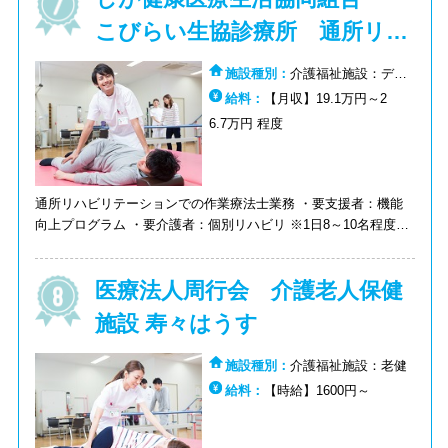
こびらい生協診療所 通所リハ
ビリ「ひまわり」
施設種別：
介護福祉施設：デイ
ケア（通所リハ）
給料：
【月収】19.1万円～2
6.7万円 程度
通所リハビリテーションでの作業療法士業務 ・要支援者：機能
向上プログラム ・要介護者：個別リハビリ ※1日8～10名程度の
個別リハビリもお願いします ＜定員＞25名
医療法人周行会 介護老人保健
施設 寿々はうす
施設種別：
介護福祉施設：老健
給料：
【時給】1600円～