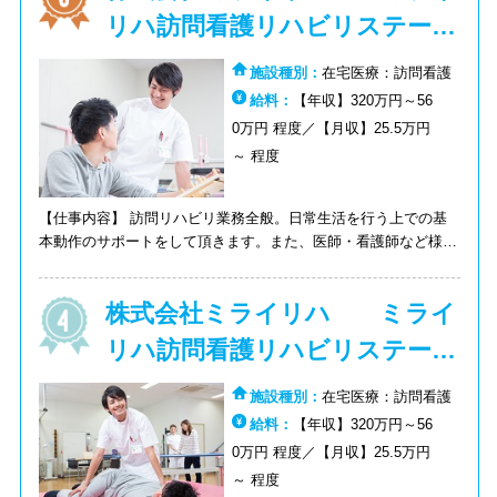
リハ訪問看護リハビリステーシ
ョン栗東
施設種別：
在宅医療：訪問看護
給料：
【年収】320万円～56
0万円 程度／【月収】25.5万円
～ 程度
【仕事内容】 訪問リハビリ業務全般。日常生活を行う上での基
本動作のサポートをして頂きます。また、医師・看護師など様々
な人との連携が必要です。
株式会社ミライリハ ミライ
リハ訪問看護リハビリステーシ
ョン比叡
施設種別：
在宅医療：訪問看護
給料：
【年収】320万円～56
0万円 程度／【月収】25.5万円
～ 程度