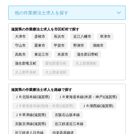
他の作業療法士求人を探す
滋賀県の作業療法士求人を市区町村で探す
大津市
彦根市
長浜市
近江八幡市
草津市
守山市
栗東市
甲賀市
野洲市
湖南市
高島市
東近江市
米原市
蒲生郡日野町
蒲生郡竜王町
愛知郡愛荘町
犬上郡豊郷町
犬上郡甲良町
犬上郡多賀町
滋賀県の作業療法士求人を路線で探す
ＪＲ北陸本線(滋賀県)
ＪＲ東海道本線(米原－神戸)(滋賀県)
ＪＲ東海道本線(熱海－米原)(滋賀県)
ＪＲ湖西線(滋賀県)
ＪＲ草津線(滋賀県)
京阪石山坂本線
京阪京津線(滋賀県)
近江鉄道近江本線
近江鉄道八日市線
信楽高原鐵道