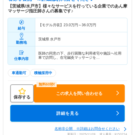
【茨城県/水戸市】様々なサービスを行っている企業でのあん摩
マッサージ指圧師さんの募集です♪
【モデル月収】
23.0
万円～
36.0
万円
給与
茨城県 水戸市
勤務地
医師の同意の下、歩行困難な利用者宅や施設へ社用
車で訪問し、在宅鍼灸マッサージを…
仕事内容
車通勤可
積極採用中
この求人を問い合わせる
保存する
詳細を見る
名称非公開 ※詳細はお問合せください
更新日：2025/11/28 求人番号：9153724