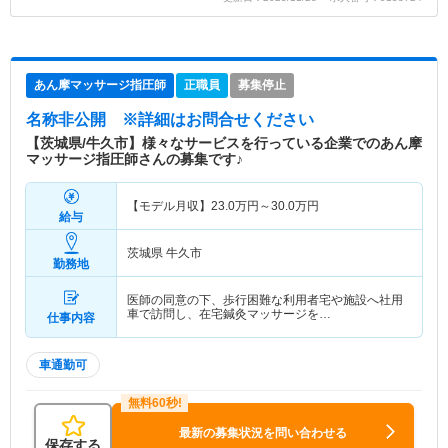
あん摩マッサージ指圧師
正職員
募集停止
名称非公開
※詳細はお問合せください
【茨城県/牛久市】様々なサービスを行っている企業でのあん摩
マッサージ指圧師さんの募集です♪
【モデル月収】
23.0
万円～
30.0
万円
給与
茨城県 牛久市
勤務地
医師の同意の下、歩行困難な利用者宅や施設へ社用
車で訪問し、在宅鍼灸マッサージを…
仕事内容
車通勤可
最新の募集状況を問い合わせる
保存する