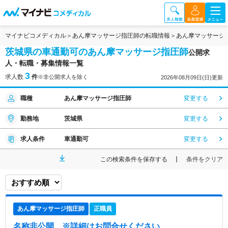
マイナビコメディカル
あん摩マッサージ指圧師の転職情報
あん摩マッサージ
茨城県の車通勤可のあん摩マッサージ指圧師
公開求
人・転職・募集情報一覧
3
求人数
件
※非公開求人を除く
2026年08月09日(日)更新
職種
あん摩マッサージ指圧師
変更する
勤務地
茨城県
変更する
求人条件
車通勤可
変更する
この検索条件を保存する
条件をクリア
あん摩マッサージ指圧師
正職員
名称非公開
※詳細はお問合せください