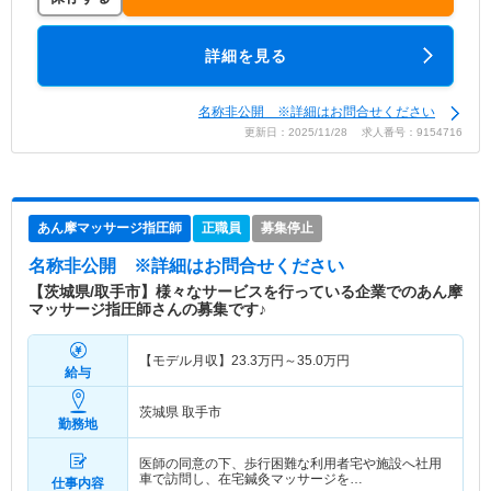
詳細を見る
名称非公開 ※詳細はお問合せください
更新日：2025/11/28 求人番号：9154716
あん摩マッサージ指圧師
正職員
募集停止
名称非公開
※詳細はお問合せください
【茨城県/取手市】様々なサービスを行っている企業でのあん摩
マッサージ指圧師さんの募集です♪
【モデル月収】
23.3
万円～
35.0
万円
給与
茨城県 取手市
勤務地
医師の同意の下、歩行困難な利用者宅や施設へ社用
車で訪問し、在宅鍼灸マッサージを…
仕事内容