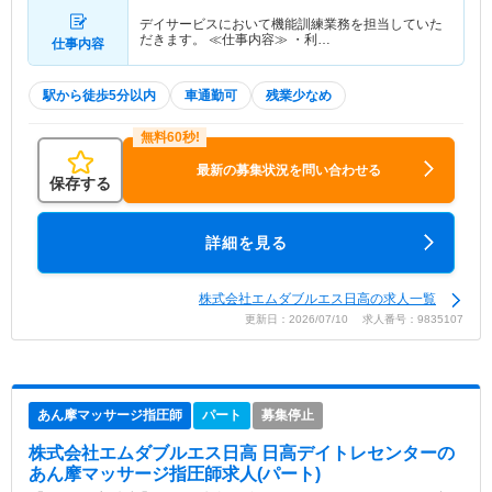
デイサービスにおいて機能訓練業務を担当していた
だきます。 ≪仕事内容≫ ・利…
仕事内容
駅から徒歩5分以内
車通勤可
残業少なめ
最新の募集状況を問い合わせる
保存する
詳細を見る
株式会社エムダブルエス日高の求人一覧
更新日：2026/07/10 求人番号：9835107
あん摩マッサージ指圧師
パート
募集停止
株式会社エムダブルエス日高 日高デイトレセンター
の
あん摩マッサージ指圧師求人(パート)