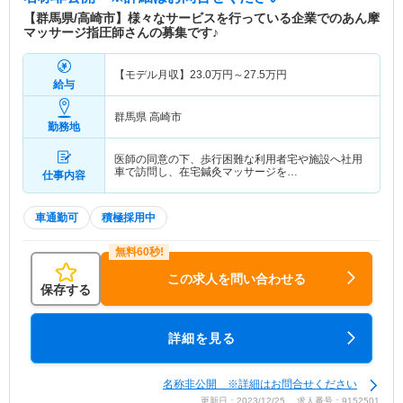
【群馬県/高崎市】様々なサービスを行っている企業でのあん摩
マッサージ指圧師さんの募集です♪
【モデル月収】
23.0
万円～
27.5
万円
給与
群馬県 高崎市
勤務地
医師の同意の下、歩行困難な利用者宅や施設へ社用
車で訪問し、在宅鍼灸マッサージを…
仕事内容
車通勤可
積極採用中
この求人を問い合わせる
保存する
詳細を見る
名称非公開 ※詳細はお問合せください
更新日：2023/12/25 求人番号：9152501