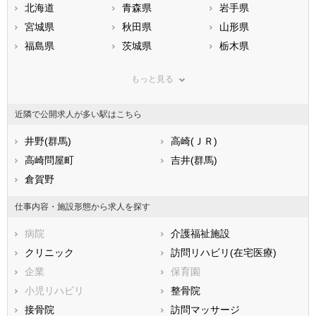
北海道
青森県
岩手県
宮城県
秋田県
山形県
福島県
茨城県
栃木県
群馬県
埼玉県
千葉県
もっと見る
東京都
神奈川県
新潟県
山梨県
長野県
富山県
近隣で公開求人が多い駅はこちら
石川県
福井県
岐阜県
静岡県
井野(群馬)
愛知県
高崎(ＪＲ)
三重県
滋賀県
高崎問屋町
京都府
吉井(群馬)
大阪府
兵庫県
倉賀野
奈良県
和歌山県
鳥取県
島根県
岡山県
仕事内容・施設形態から求人を探す
広島県
山口県
徳島県
病院
介護福祉施設
香川県
愛媛県
高知県
クリニック
訪問リハビリ(在宅医療)
福岡県
佐賀県
長崎県
企業
保育園
熊本県
大分県
宮崎県
小児リハビリ
整骨院
鹿児島県
沖縄県
接骨院
訪問マッサージ