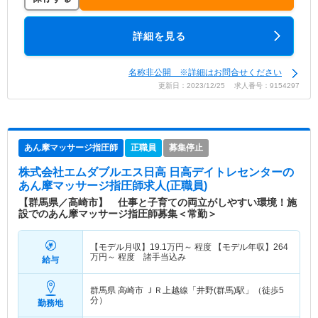
詳細を見る
名称非公開 ※詳細はお問合せください
更新日：2023/12/25 求人番号：9154297
あん摩マッサージ指圧師
正職員
募集停止
株式会社エムダブルエス日高 日高デイトレセンター
の
あん摩マッサージ指圧師求人(正職員)
【群馬県／高崎市】 仕事と子育ての両立がしやすい環境！施
設でのあん摩マッサージ指圧師募集＜常勤＞
【モデル月収】
19.1
万円～
程度 【モデル年収】
264
万円～
程度 諸手当込み
給与
群馬県 高崎市
ＪＲ上越線「井野(群馬)駅」（徒歩5
分）
勤務地