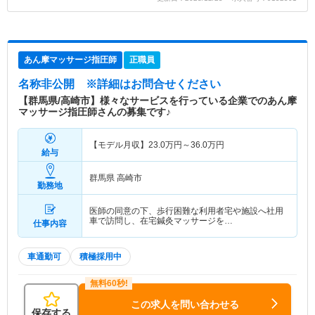
あん摩マッサージ指圧師
正職員
名称非公開
※詳細はお問合せください
【群馬県/高崎市】様々なサービスを行っている企業でのあん摩
マッサージ指圧師さんの募集です♪
【モデル月収】
23.0
万円～
36.0
万円
給与
群馬県 高崎市
勤務地
医師の同意の下、歩行困難な利用者宅や施設へ社用
車で訪問し、在宅鍼灸マッサージを…
仕事内容
車通勤可
積極採用中
この求人を問い合わせる
保存する