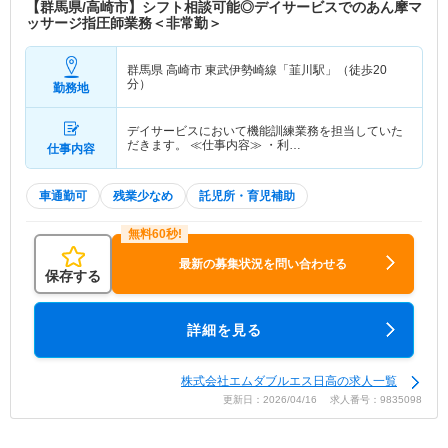
【群馬県/高崎市】シフト相談可能◎デイサービスでのあん摩マ
ッサージ指圧師業務＜非常勤＞
群馬県 高崎市
東武伊勢崎線「韮川駅」（徒歩20
分）
勤務地
デイサービスにおいて機能訓練業務を担当していた
だきます。 ≪仕事内容≫ ・利…
仕事内容
車通勤可
残業少なめ
託児所・育児補助
最新の募集状況を問い合わせる
保存する
詳細を見る
株式会社エムダブルエス日高の求人一覧
更新日：2026/04/16 求人番号：9835098