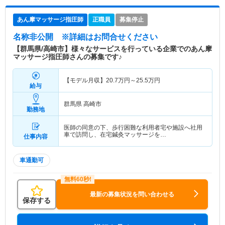
あん摩マッサージ指圧師
正職員
募集停止
名称非公開
※詳細はお問合せください
【群馬県/高崎市】様々なサービスを行っている企業でのあん摩
マッサージ指圧師さんの募集です♪
【モデル月収】
20.7
万円～
25.5
万円
給与
群馬県 高崎市
勤務地
医師の同意の下、歩行困難な利用者宅や施設へ社用
車で訪問し、在宅鍼灸マッサージを…
仕事内容
車通勤可
最新の募集状況を問い合わせる
保存する