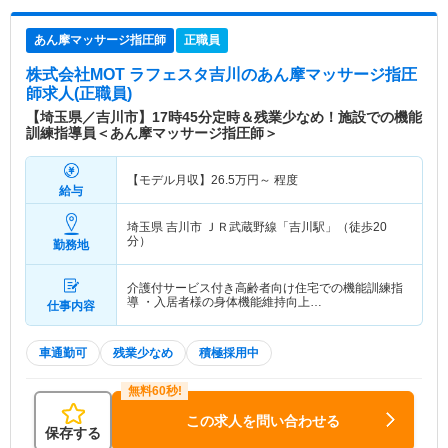
あん摩マッサージ指圧師
正職員
株式会社MOT ラフェスタ吉川
のあん摩マッサージ指圧
師求人(正職員)
【埼玉県／吉川市】17時45分定時＆残業少なめ！施設での機能
訓練指導員＜あん摩マッサージ指圧師＞
【モデル月収】
26.5
万円～
程度
給与
埼玉県 吉川市
ＪＲ武蔵野線「吉川駅」（徒歩20
分）
勤務地
介護付サービス付き高齢者向け住宅での機能訓練指
導 ・入居者様の身体機能維持向上…
仕事内容
車通勤可
残業少なめ
積極採用中
この求人を問い合わせる
保存する