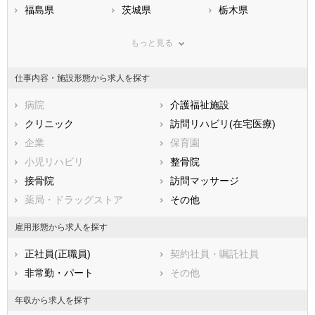
福島県
茨城県
栃木県
群馬県
埼玉県
千葉県
もっと見る
東京都
神奈川県
新潟県
山梨県
長野県
富山県
仕事内容・施設形態から求人を探す
石川県
福井県
岐阜県
静岡県
病院
愛知県
介護福祉施設
三重県
滋賀県
クリニック
京都府
訪問リハビリ(在宅医療)
大阪府
兵庫県
企業
奈良県
保育園
和歌山県
鳥取県
小児リハビリ
島根県
整骨院
岡山県
広島県
接骨院
山口県
訪問マッサージ
徳島県
香川県
薬局・ドラッグストア
愛媛県
その他
高知県
福岡県
佐賀県
長崎県
雇用形態から求人を探す
熊本県
大分県
宮崎県
正社員(正職員)
契約社員・嘱託社員
鹿児島県
沖縄県
非常勤・パート
その他
年収から求人を探す