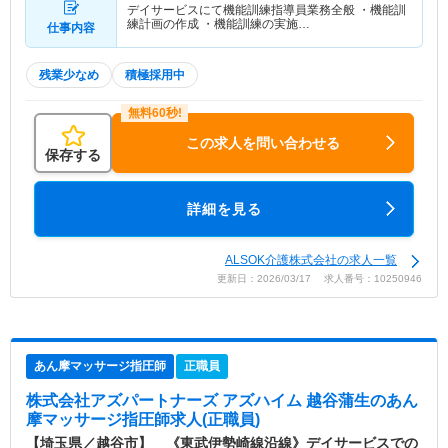
デイサービスにて機能訓練指導員業務全般 ・機能訓
練計画の作成 ・機能訓練の実施…
仕事内容
残業少なめ
積極採用中
この求人を問い合わせる
保存する
詳細を見る
ALSOK介護株式会社の求人一覧
更新日：2026/03/17 求人番号：10250946
あん摩マッサージ指圧師
正職員
株式会社アズパートナーズ アズハイム 越谷蒲生
のあん
摩マッサージ指圧師求人(正職員)
【埼玉県／越谷市】 《東武伊勢崎線沿線》デイサービスでの