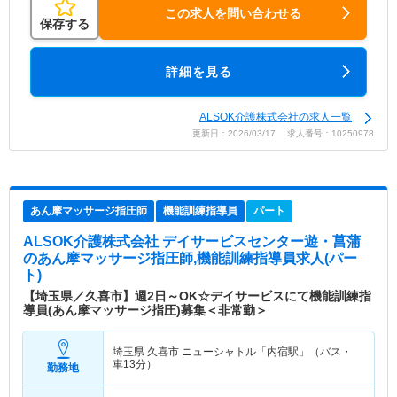
この求人を問い合わせる
保存する
詳細を見る
ALSOK介護株式会社の求人一覧
更新日：2026/03/17 求人番号：10250978
あん摩マッサージ指圧師
機能訓練指導員
パート
ALSOK介護株式会社 デイサービスセンター遊・菖蒲
のあん摩マッサージ指圧師,機能訓練指導員求人(パー
ト)
【埼玉県／久喜市】週2日～OK☆デイサービスにて機能訓練指
導員(あん摩マッサージ指圧)募集＜非常勤＞
埼玉県 久喜市
ニューシャトル「内宿駅」（バス・
車13分）
勤務地