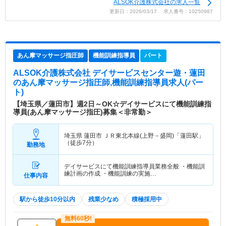
ALSOK介護株式会社の求人一覧
更新日：2026/03/17 求人番号：10250987
あん摩マッサージ指圧師
機能訓練指導員
パート
ALSOK介護株式会社 デイサービスセンター遊・蓮田
のあん摩マッサージ指圧師,機能訓練指導員求人(パー
ト)
【埼玉県／蓮田市】週2日～OK☆デイサービスにて機能訓練指
導員(あん摩マッサージ指圧)募集＜非常勤＞
埼玉県 蓮田市
ＪＲ東北本線(上野－盛岡)「蓮田駅」
（徒歩7分）
勤務地
デイサービスにて機能訓練指導員業務全般 ・機能訓
練計画の作成 ・機能訓練の実施…
仕事内容
駅から徒歩10分以内
残業少なめ
積極採用中