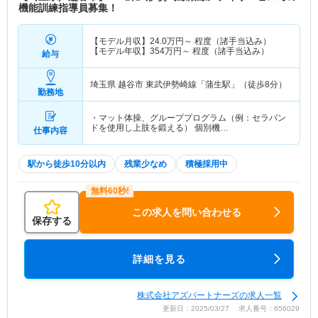
機能訓練指導員募集！
【モデル月収】
24.0
万円～
程度（諸手当込み）
【モデル年収】
354
万円～
程度（諸手当込み）
給与
埼玉県 越谷市
東武伊勢崎線「蒲生駅」（徒歩8分）
勤務地
・マット体操、グループプログラム（例：セラバン
ドを使用し上肢を鍛える） 個別機…
仕事内容
駅から徒歩10分以内
残業少なめ
積極採用中
この求人を問い合わせる
保存する
詳細を見る
株式会社アズパートナーズの求人一覧
更新日：2025/03/27 求人番号：656029