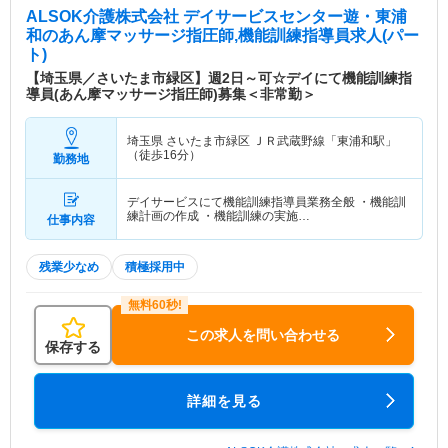
ALSOK介護株式会社 デイサービスセンター遊・東浦
和
のあん摩マッサージ指圧師,機能訓練指導員求人(パー
ト)
【埼玉県／さいたま市緑区】週2日～可☆デイにて機能訓練指
導員(あん摩マッサージ指圧師)募集＜非常勤＞
埼玉県 さいたま市緑区
ＪＲ武蔵野線「東浦和駅」
（徒歩16分）
勤務地
デイサービスにて機能訓練指導員業務全般 ・機能訓
練計画の作成 ・機能訓練の実施…
仕事内容
残業少なめ
積極採用中
この求人を問い合わせる
保存する
詳細を見る