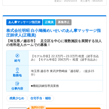
更新日：2025/10/15 求人番号：9832620
あん摩マッサージ指圧師
正職員
募集停止
株式会社明昭 白小鳩橋めいせい
のあん摩マッサージ指
圧師求人(正職員)
【埼玉県／越谷市】 足立区を中心に複数施設を展開する法人
の有料老人ホームでの募集！
【モデル月収】
22.3
万円～
23.3
万円
程度（諸手当込
み） 【モデル年収】
356
万円～
程度（諸手当込み）
給与
埼玉県 越谷市
東武伊勢崎線「越谷駅」（徒歩15
分）
勤務地
■機能訓練指導員業務
仕事内容
残業少なめ
住宅手当・補助