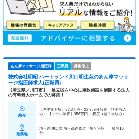
あん摩マッサージ指圧師
正職員
募集停止
株式会社明昭 ハートランド川口明生苑
のあん摩マッサ
ージ指圧師求人(正職員)
【埼玉県／川口市】 足立区を中心に複数施設を展開する法人
の有料老人ホームでの募集！
【モデル月収】
22.3
万円～
23.3
万円
程度（諸手当込
み） 【モデル年収】
356
万円～
程度（諸手当込み）
給与
埼玉県 川口市
埼玉高速鉄道「鳩ケ谷駅」（徒歩16
分）
勤務地