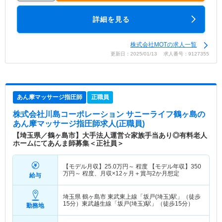
詳細を見る
株式会社MOTの求人一覧
更新日：2025/01/13 求人番号：9127355
あん摩マッサージ指圧師
正職員
株式会社川島コーポレーション サニーライフ鶴ヶ島
の
あん摩マッサージ指圧師求人(正職員)
【埼玉県／鶴ヶ島市】大手法人運営☆家族手当あり◎有料老人
ホームにてあんま師募集＜正社員＞
【モデル月収】
25.0
万円～
程度 【モデル年収】
350
万円～
程度、月収×12ヶ月＋賞与2か月想定
給与
埼玉県 鶴ヶ島市
東武東上線「坂戸(埼玉)駅」（徒歩
15分）東武越生線「坂戸(埼玉)駅」（徒歩15分）
勤務地