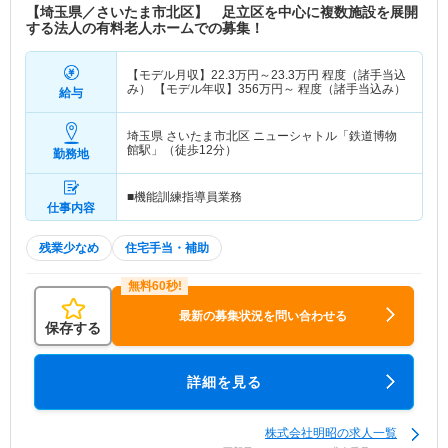
【埼玉県／さいたま市北区】 足立区を中心に複数施設を展開
する法人の有料老人ホームでの募集！
【モデル月収】
22.3
万円～
23.3
万円
程度（諸手当込
み） 【モデル年収】
356
万円～
程度（諸手当込み）
給与
埼玉県 さいたま市北区
ニューシャトル「鉄道博物
館駅」（徒歩12分）
勤務地
■機能訓練指導員業務
仕事内容
残業少なめ
住宅手当・補助
最新の募集状況を問い合わせる
保存する
詳細を見る
株式会社明昭の求人一覧