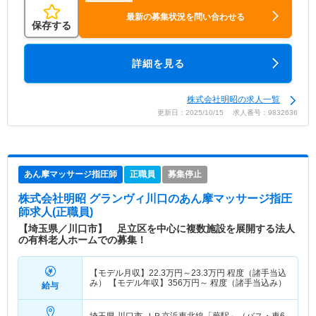
最新の募集状況を問い合わせる
保存する
詳細を見る
株式会社明昭の求人一覧
更新日：2025/10/15 求人番号：9832636
あん摩マッサージ指圧師
正職員
募集停止
株式会社明昭 グランヴィ川口
のあん摩マッサージ指圧
師求人(正職員)
【埼玉県／川口市】 足立区を中心に複数施設を展開する法人
の有料老人ホームでの募集！
【モデル月収】
22.3
万円～
23.3
万円
程度（諸手当込
み） 【モデル年収】
356
万円～
程度（諸手当込み）
給与