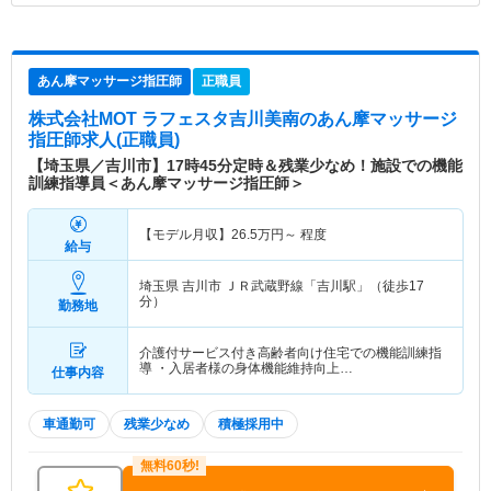
あん摩マッサージ指圧師
正職員
株式会社MOT ラフェスタ吉川美南
のあん摩マッサージ
指圧師求人(正職員)
【埼玉県／吉川市】17時45分定時＆残業少なめ！施設での機能
訓練指導員＜あん摩マッサージ指圧師＞
【モデル月収】
26.5
万円～
程度
給与
埼玉県 吉川市
ＪＲ武蔵野線「吉川駅」（徒歩17
分）
勤務地
介護付サービス付き高齢者向け住宅での機能訓練指
導 ・入居者様の身体機能維持向上…
仕事内容
車通勤可
残業少なめ
積極採用中