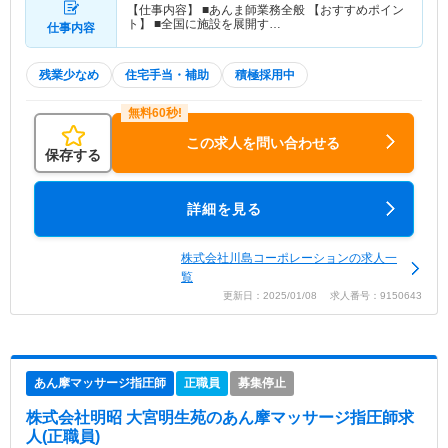
【仕事内容】 ■あんま師業務全般 【おすすめポイン
ト】 ■全国に施設を展開す…
仕事内容
残業少なめ
住宅手当・補助
積極採用中
この求人を問い合わせる
保存する
詳細を見る
株式会社川島コーポレーションの求人一
覧
更新日：2025/01/08 求人番号：9150643
あん摩マッサージ指圧師
正職員
募集停止
株式会社明昭 大宮明生苑
のあん摩マッサージ指圧師求
人(正職員)