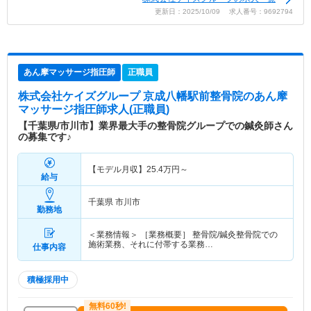
更新日：2025/10/09 求人番号：9692794
あん摩マッサージ指圧師
正職員
株式会社ケイズグループ 京成八幡駅前整骨院
のあん摩
マッサージ指圧師求人(正職員)
【千葉県/市川市】業界最大手の整骨院グループでの鍼灸師さん
の募集です♪
【モデル月収】
25.4
万円～
給与
千葉県 市川市
勤務地
＜業務情報＞ ［業務概要］ 整骨院/鍼灸整骨院での
施術業務、それに付帯する業務…
仕事内容
積極採用中