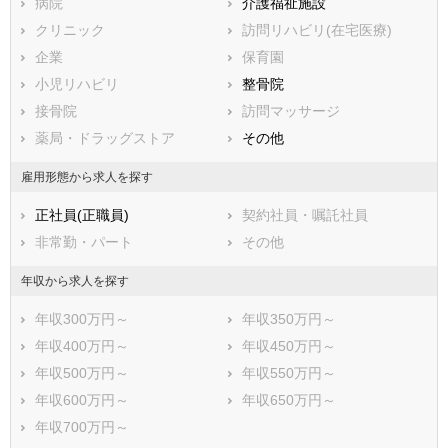
病院
介護福祉施設
勝浦市
市原市
クリニック
訪問リハビリ(在宅医療)
流山市
八千代市
企業
保育園
我孫子市
鴨川市
小児リハビリ
整骨院
鎌ケ谷市
君津市
接骨院
訪問マッサージ
富津市
浦安市
薬局・ドラッグストア
その他
四街道市
袖ケ浦市
八街市
印西市
雇用形態から求人を探す
白井市
富里市
正社員(正職員)
契約社員・嘱託社員
南房総市
匝瑳市
非常勤・パート
その他
香取市
山武市
いすみ市
大網白里市
年収から求人を探す
印旛郡酒々井町
印旛郡栄町
年収300万円～
年収350万円～
香取郡神崎町
香取郡多古町
年収400万円～
年収450万円～
香取郡東庄町
山武郡九十九里町
年収500万円～
年収550万円～
山武郡芝山町
山武郡横芝光町
年収600万円～
年収650万円～
長生郡一宮町
長生郡睦沢町
年収700万円～
長生郡長生村
長生郡白子町