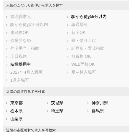
長生郡長柄町
長生郡長南町
人気のこだわり条件から求人を探す
夷隅郡大多喜町
夷隅郡御宿町
管理職求人
駅から徒歩5分以内
安房郡鋸南町
駅から徒歩10分以内
車通勤可
未経験OK
新卒OK
残業少なめ
寮・借り上げ
住宅手当・補助
託児所・育児補助
土日祝休
無資格 OK
積極採用中
WEB面接OK
2027年4月入職可
夏～秋入職可
1月入職可
近隣の都道府県で再検索
東京都
茨城県
神奈川県
栃木県
埼玉県
群馬県
山梨県
近隣の市区町村で求人を再検索