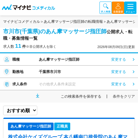
マイナビコメディカル
あん摩マッサージ指圧師の転職情報
あん摩マッサージ
市川市(千葉県)のあん摩マッサージ指圧師
公開求人・転
職・募集情報一覧
11
求人数
件
※非公開求人を除く
2026年08月09日(日)更新
職種
あん摩マッサージ指圧師
変更する
勤務地
千葉県市川市
変更する
求人条件
その他求人条件未設定
変更する
この検索条件を保存する
条件をクリア
あん摩マッサージ指圧師
正職員
株式会社ケイズグループ 本八幡南口接骨院
のあん摩マ