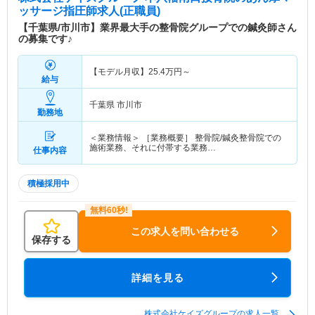
ッサージ指圧師求人(正職員)
【千葉県/市川市】業界最大手の整骨院グループでの鍼灸師さん
の募集です♪
【モデル月収】
25.4
万円～
給与
千葉県 市川市
勤務地
＜業務情報＞ ［業務概要］ 整骨院/鍼灸整骨院での
施術業務、それに付帯する業務…
仕事内容
積極採用中
この求人を問い合わせる
保存する
詳細を見る
株式会社ケイズグループの求人一覧