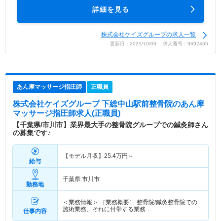
詳細を見る
株式会社ケイズグループの求人一覧
更新日：2025/10/09 求人番号：9692465
あん摩マッサージ指圧師
正職員
株式会社ケイズグループ 下総中山駅前整骨院
のあん摩
マッサージ指圧師求人(正職員)
【千葉県/市川市】業界最大手の整骨院グループでの鍼灸師さん
の募集です♪
【モデル月収】
25.4
万円～
給与
千葉県 市川市
勤務地
＜業務情報＞ ［業務概要］ 整骨院/鍼灸整骨院での
施術業務、それに付帯する業務…
仕事内容