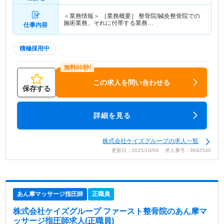
＜業務情報＞ ［業務概要］ 整骨院/鍼灸整骨院での
施術業務、それに付帯する業務…
仕事内容
積極採用中
この求人を問い合わせる
保存する
詳細を見る
株式会社ケイズグループの求人一覧
更新日：2025/10/09 求人番号：9692540
あん摩マッサージ指圧師
正職員
株式会社ケイズグループ ファースト整骨院
のあん摩マ
ッサージ指圧師求人(正職員)