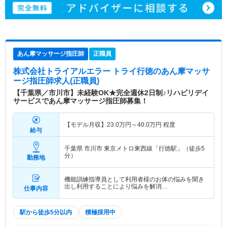
あん摩マッサージ指圧師
正職員
株式会社トライアルエラー トライ行徳
のあん摩マッサ
ージ指圧師求人(正職員)
【千葉県／市川市】未経験OK★完全週休2日制♪リハビリデイ
サービスであん摩マッサージ指圧師募集！
【モデル月収】
23.0
万円～
40.0
万円
程度
給与
千葉県 市川市
東京メトロ東西線「行徳駅」（徒歩5
分）
勤務地
機能訓練指導員として利用者様のお体の悩みを聞き
出し利用することにより悩みを解消…
仕事内容
駅から徒歩5分以内
積極採用中