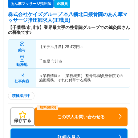
あん摩マッサージ指圧師
正職員
株式会社ケイズグループ 本八幡北口接骨院
のあん摩マ
ッサージ指圧師求人(正職員)
【千葉県/市川市】業界最大手の整骨院グループでの鍼灸師さん
の募集です♪
【モデル月収】
25.4
万円～
給与
千葉県 市川市
勤務地
＜業務情報＞ ［業務概要］ 整骨院/鍼灸整骨院での
施術業務、それに付帯する業務…
仕事内容
積極採用中
この求人を問い合わせる
保存する
詳細を見る