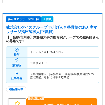
あん摩マッサージ指圧師
正職員
株式会社ケイズグループ 市川げんき整骨院
のあん摩マ
ッサージ指圧師求人(正職員)
【千葉県/市川市】業界最大手の整骨院グループでの鍼灸師さん
の募集です♪
【モデル月収】
25.4
万円～
給与
千葉県 市川市
勤務地
＜業務情報＞ ［業務概要］ 整骨院/鍼灸整骨院での
施術業務、それに付帯する業務…
仕事内容
積極採用中