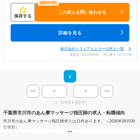
この求人を問い合わせる
保存する
詳細を見る
株式会社トライアルエラーの求人一覧
更新日：2025/08/25 求人番号：9772758
1
<<
<
>
>>
（1～11件目を表示中）
千葉県市川市のあん摩マッサージ指圧師の求人・転職傾向
市川市のあん摩マッサージ指圧師求人は11件あります。（2026年08月09
日更新）
サイト上に掲載されている求人の他に、
非公開求人
もございます。
無料
転職支援サービス
にお申し込みいただくと、全求人からご希望条件に合