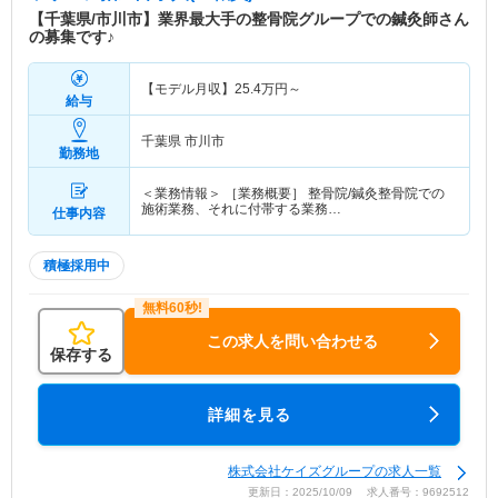
【千葉県/市川市】業界最大手の整骨院グループでの鍼灸師さん
の募集です♪
【モデル月収】
25.4
万円～
給与
千葉県 市川市
勤務地
＜業務情報＞ ［業務概要］ 整骨院/鍼灸整骨院での
施術業務、それに付帯する業務…
仕事内容
積極採用中
この求人を問い合わせる
保存する
詳細を見る
株式会社ケイズグループの求人一覧
更新日：2025/10/09 求人番号：9692512