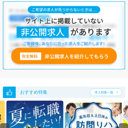
う求人を提案させていただきます。
市川市のあん摩マッサージ指圧師求人では以下のような条件が人気で
す。
・
積極採用中
・
正社員(正職員)
・
介護福祉施設
・
整骨院
・
その他
他の条件でも人気の求人がございますので、「こだわり条件」から検索
いただくか、お気軽にお問い合わせください。
全国のあん摩マッサージ指圧師求人
から検索いただくことも可能です。
無料転職支援サービス
にお申し込みいただくと、ご希望条件をヒアリン
グした上で求人をご提案いたします。
ご希望条件がまだ定まっていない方は
人気の希望条件をピックアップし
た求人特集
をぜひご活用ください。
転職支援の他、情報収集や募集状況の確認も、お気軽にご相談くださ
い。
おすすめ特集
求人特集一覧