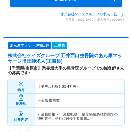
株式会社ケイズグループの求人一覧
更新日：2025/10/09 求人番号：9690967
あん摩マッサージ指圧師
正職員
株式会社ケイズグループ 五井西口整骨院
のあん摩マッ
サージ指圧師求人(正職員)
【千葉県/市原市】業界最大手の整骨院グループでの鍼灸師さん
の募集です♪
【モデル月収】
25.4
万円～
給与
千葉県 市川市
勤務地
＜業務情報＞ ［業務概要］ 整骨院/鍼灸整骨院での
施術業務、それに付帯する業務…
仕事内容