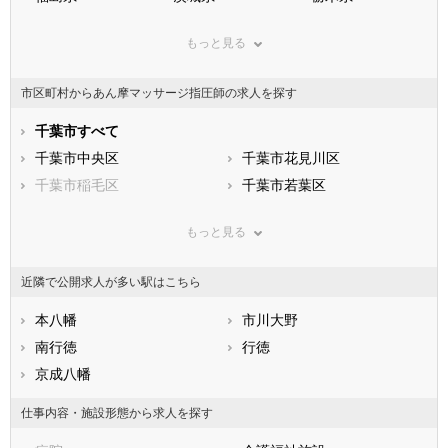
群馬県
埼玉県
千葉県
もっと見る
東京都
神奈川県
新潟県
山梨県
長野県
富山県
市区町村からあん摩マッサージ指圧師の求人を探す
石川県
福井県
岐阜県
静岡県
千葉市すべて
愛知県
三重県
滋賀県
千葉市中央区
京都府
千葉市花見川区
大阪府
兵庫県
千葉市稲毛区
奈良県
千葉市若葉区
和歌山県
鳥取県
千葉市緑区
島根県
千葉市美浜区
岡山県
もっと見る
広島県
市部
山口県
徳島県
香川県
銚子市
愛媛県
市川市
高知県
近隣で公開求人が多い駅はこちら
福岡県
船橋市
佐賀県
館山市
長崎県
熊本県
木更津市
本八幡
大分県
松戸市
市川大野
宮崎県
鹿児島県
野田市
南行徳
沖縄県
茂原市
行徳
成田市
京成八幡
佐倉市
東金市
旭市
仕事内容・施設形態から求人を探す
習志野市
柏市