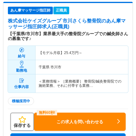
あん摩マッサージ指圧師
正職員
株式会社ケイズグループ 市川さくら整骨院
のあん摩マ
ッサージ指圧師求人(正職員)
【千葉県/市川市】業界最大手の整骨院グループでの鍼灸師さん
の募集です♪
【モデル月収】
25.4
万円～
給与
千葉県 市川市
勤務地
＜業務情報＞ ［業務概要］ 整骨院/鍼灸整骨院での
施術業務、それに付帯する業務…
仕事内容
積極採用中
この求人を問い合わせる
保存する