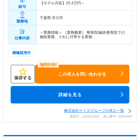
【モデル月収】
25.4
万円～
給与
千葉県 市川市
勤務地
＜業務情報＞ ［業務概要］ 整骨院/鍼灸整骨院での
施術業務、それに付帯する業務…
仕事内容
積極採用中
この求人を問い合わせる
保存する
詳細を見る
株式会社ケイズグループの求人一覧
更新日：2025/10/09 求人番号：9692460