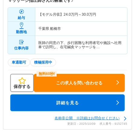
マッサージ指圧師さんの募集です♪
【モデル月収】
24.0
万円～
30.0
万円
給与
千葉県 船橋市
勤務地
医師の同意の下、歩行困難な利用者宅や施設へ社用
車で訪問し、在宅鍼灸マッサージを…
仕事内容
車通勤可
積極採用中
この求人を問い合わせる
保存する
詳細を見る
名称非公開 ※詳細はお問合せください
更新日：2025/10/09 求人番号：9152745