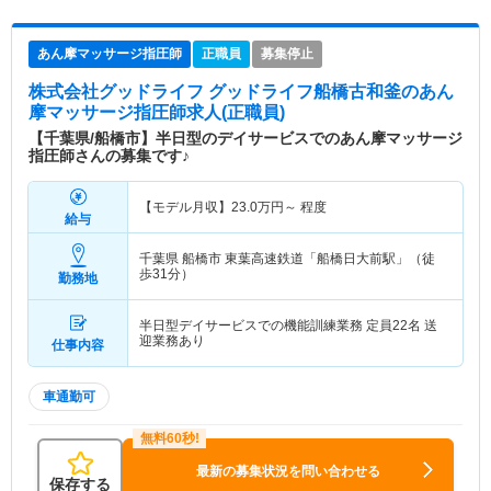
あん摩マッサージ指圧師
正職員
募集停止
株式会社グッドライフ グッドライフ船橋古和釜
のあん
摩マッサージ指圧師求人(正職員)
【千葉県/船橋市】半日型のデイサービスでのあん摩マッサージ
指圧師さんの募集です♪
【モデル月収】
23.0
万円～
程度
給与
千葉県 船橋市
東葉高速鉄道「船橋日大前駅」（徒
歩31分）
勤務地
半日型デイサービスでの機能訓練業務 定員22名 送
迎業務あり
仕事内容
車通勤可
最新の募集状況を問い合わせる
保存する