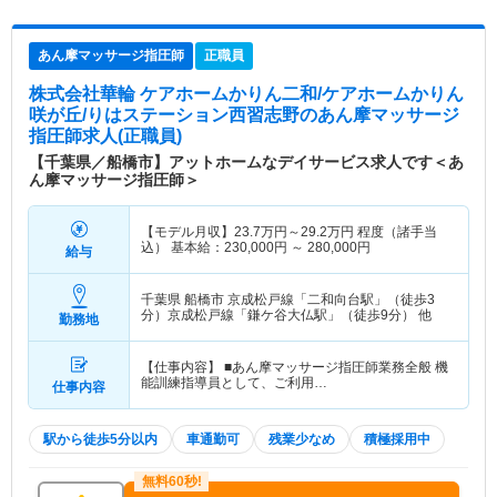
あん摩マッサージ指圧師
正職員
株式会社華輪 ケアホームかりん二和/ケアホームかりん
咲が丘/りはステーション西習志野
のあん摩マッサージ
指圧師求人(正職員)
【千葉県／船橋市】アットホームなデイサービス求人です＜あ
ん摩マッサージ指圧師＞
【モデル月収】
23.7
万円～
29.2
万円
程度（諸手当
込） 基本給：230,000円 ～ 280,000円
給与
千葉県 船橋市
京成松戸線「二和向台駅」（徒歩3
分）京成松戸線「鎌ケ谷大仏駅」（徒歩9分） 他
勤務地
【仕事内容】 ■あん摩マッサージ指圧師業務全般 機
能訓練指導員として、ご利用…
仕事内容
駅から徒歩5分以内
車通勤可
残業少なめ
積極採用中