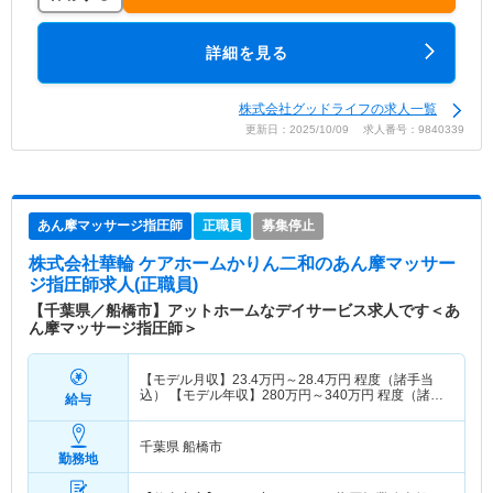
詳細を見る
株式会社グッドライフの求人一覧
更新日：2025/10/09 求人番号：9840339
あん摩マッサージ指圧師
正職員
募集停止
株式会社華輪 ケアホームかりん二和
のあん摩マッサー
ジ指圧師求人(正職員)
【千葉県／船橋市】アットホームなデイサービス求人です＜あ
ん摩マッサージ指圧師＞
【モデル月収】
23.4
万円～
28.4
万円
程度（諸手当
込） 【モデル年収】
280
万円～
340
万円
程度（諸手
給与
当込）
千葉県 船橋市
勤務地