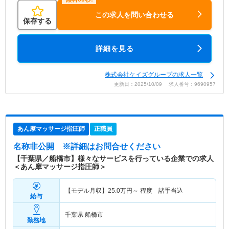
この求人を問い合わせる
保存する
詳細を見る
株式会社ケイズグループの求人一覧
更新日：2025/10/09 求人番号：9690957
あん摩マッサージ指圧師
正職員
名称非公開
※詳細はお問合せください
【千葉県／船橋市】様々なサービスを行っている企業での求人
＜あん摩マッサージ指圧師＞
【モデル月収】
25.0
万円～
程度 諸手当込
給与
千葉県 船橋市
勤務地