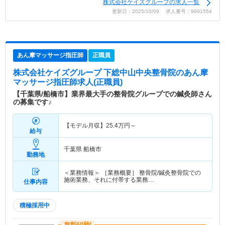
株式会社ケイズグループの求人一覧
更新日：2025/10/09 求人番号：9691554
あん摩マッサージ指圧師
正職員
株式会社ケイズグループ 下総中山中央整骨院
のあん摩
マッサージ指圧師求人(正職員)
【千葉県/船橋市】業界最大手の整骨院グループでの鍼灸師さん
の募集です♪
【モデル月収】
25.4
万円～
給与
千葉県 船橋市
勤務地
＜業務情報＞ ［業務概要］ 整骨院/鍼灸整骨院での
施術業務、それに付帯する業務…
仕事内容
積極採用中