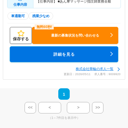
【仕事内容】 ■あん摩マッサージ指圧師業務全般
仕事内容
車通勤可
残業少なめ
最新の募集状況を問い合わせる
保存する
詳細を見る
株式会社華輪の求人一覧
更新日：2026/05/11 求人番号：9009920
1
<<
<
>
>>
（1～7件目を表示中）