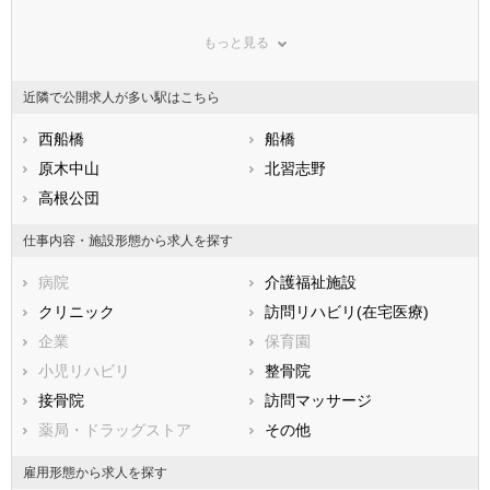
群馬県
埼玉県
千葉県
もっと見る
東京都
神奈川県
新潟県
山梨県
長野県
富山県
近隣で公開求人が多い駅はこちら
石川県
福井県
岐阜県
静岡県
西船橋
愛知県
船橋
三重県
滋賀県
原木中山
京都府
北習志野
大阪府
兵庫県
高根公団
奈良県
和歌山県
鳥取県
島根県
岡山県
仕事内容・施設形態から求人を探す
広島県
山口県
徳島県
病院
介護福祉施設
香川県
愛媛県
高知県
クリニック
訪問リハビリ(在宅医療)
福岡県
佐賀県
長崎県
企業
保育園
熊本県
大分県
宮崎県
小児リハビリ
整骨院
鹿児島県
沖縄県
接骨院
訪問マッサージ
薬局・ドラッグストア
その他
雇用形態から求人を探す