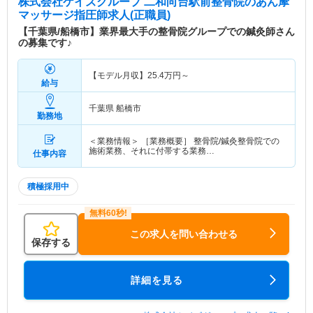
株式会社ケイズグループ 二和向台駅前整骨院
のあん摩
マッサージ指圧師求人(正職員)
【千葉県/船橋市】業界最大手の整骨院グループでの鍼灸師さん
の募集です♪
【モデル月収】
25.4
万円～
給与
千葉県 船橋市
勤務地
＜業務情報＞ ［業務概要］ 整骨院/鍼灸整骨院での
施術業務、それに付帯する業務…
仕事内容
積極採用中
この求人を問い合わせる
保存する
詳細を見る