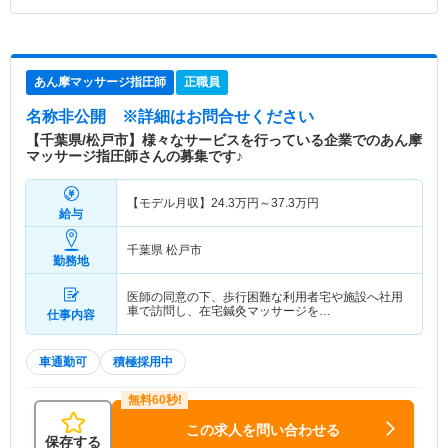
あん摩マッサージ指圧師
正職員
名称非公開
※詳細はお問合せください
【千葉県/松戸市】様々なサービスを行っている企業でのあん摩
マッサージ指圧師さんの募集です♪
【モデル月収】
24.3
万円～
37.3
万円
給与
千葉県 松戸市
勤務地
医師の同意の下、歩行困難な利用者宅や施設へ社用
車で訪問し、在宅鍼灸マッサージを…
仕事内容
車通勤可
積極採用中
この求人を問い合わせる
保存する