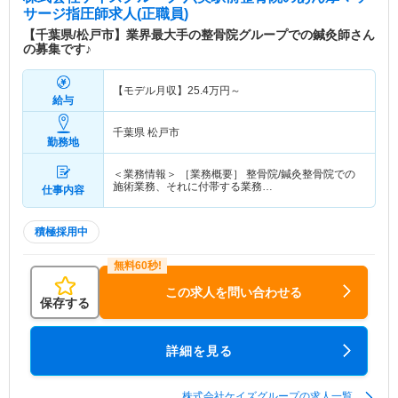
サージ指圧師求人(正職員)
【千葉県/松戸市】業界最大手の整骨院グループでの鍼灸師さん
の募集です♪
【モデル月収】
25.4
万円～
給与
千葉県 松戸市
勤務地
＜業務情報＞ ［業務概要］ 整骨院/鍼灸整骨院での
施術業務、それに付帯する業務…
仕事内容
積極採用中
この求人を問い合わせる
保存する
詳細を見る
株式会社ケイズグループの求人一覧