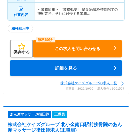
＜業務情報＞ ［業務概要］ 整骨院/鍼灸整骨院での
施術業務、それに付帯する業務…
仕事内容
積極採用中
この求人を問い合わせる
保存する
詳細を見る
株式会社ケイズグループの求人一覧
更新日：2025/10/09 求人番号：9691527
あん摩マッサージ指圧師
正職員
株式会社ケイズグループ 北小金南口駅前接骨院
のあん
摩マッサージ指圧師求人(正職員)