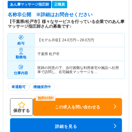
あん摩マッサージ指圧師
正職員
名称非公開
※詳細はお問合せください
【千葉県/松戸市】様々なサービスを行っている企業でのあん摩
マッサージ指圧師さんの募集です♪
【モデル月収】
24.0
万円～
28.0
万円
給与
千葉県 松戸市
勤務地
医師の同意の下、歩行困難な利用者宅や施設へ社用
車で訪問し、在宅鍼灸マッサージを…
仕事内容
車通勤可
積極採用中
この求人を問い合わせる
保存する
詳細を見る