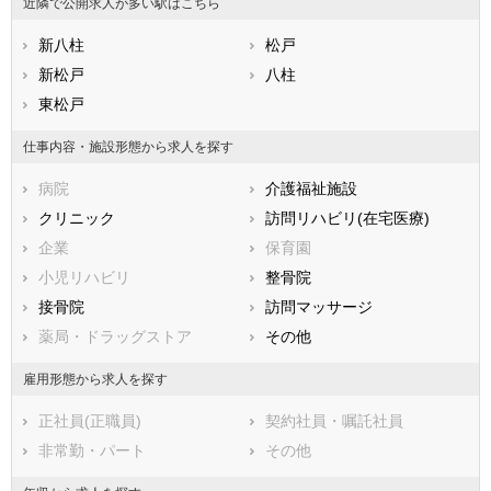
近隣で公開求人が多い駅はこちら
石川県
福井県
岐阜県
静岡県
新八柱
愛知県
松戸
三重県
滋賀県
新松戸
京都府
八柱
大阪府
兵庫県
東松戸
奈良県
和歌山県
鳥取県
島根県
岡山県
仕事内容・施設形態から求人を探す
広島県
山口県
徳島県
病院
介護福祉施設
香川県
愛媛県
高知県
クリニック
訪問リハビリ(在宅医療)
福岡県
佐賀県
長崎県
企業
保育園
熊本県
大分県
宮崎県
小児リハビリ
整骨院
鹿児島県
沖縄県
接骨院
訪問マッサージ
薬局・ドラッグストア
その他
雇用形態から求人を探す
正社員(正職員)
契約社員・嘱託社員
非常勤・パート
その他