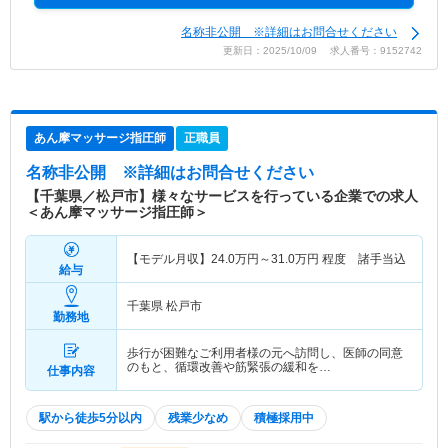
名称非公開 ※詳細はお問合せください
更新日：2025/10/09 求人番号：9152742
あん摩マッサージ指圧師
正職員
名称非公開
※詳細はお問合せください
【千葉県／松戸市】様々なサービスを行っている企業での求人
＜あん摩マッサージ指圧師＞
【モデル月収】
24.0
万円～
31.0
万円
程度 諸手当込
給与
千葉県 松戸市
勤務地
歩行が困難なご利用者様の元へ訪問し、医師の同意
のもと、循環改善や筋緊張の緩和を…
仕事内容
駅から徒歩5分以内
残業少なめ
積極採用中