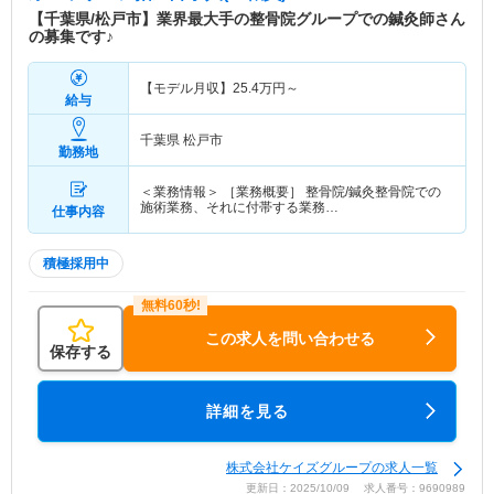
【千葉県/松戸市】業界最大手の整骨院グループでの鍼灸師さん
の募集です♪
【モデル月収】
25.4
万円～
給与
千葉県 松戸市
勤務地
＜業務情報＞ ［業務概要］ 整骨院/鍼灸整骨院での
施術業務、それに付帯する業務…
仕事内容
積極採用中
この求人を問い合わせる
保存する
詳細を見る
株式会社ケイズグループの求人一覧
更新日：2025/10/09 求人番号：9690989