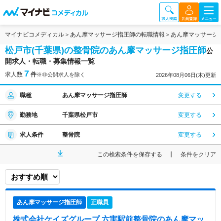
マイナビコメディカル
あん摩マッサージ指圧師の転職情報
あん摩マッサージ
松戸市(千葉県)の整骨院のあん摩マッサージ指圧師
公
開求人・転職・募集情報一覧
7
求人数
件
※非公開求人を除く
2026年08月06日(木)更新
職種
あん摩マッサージ指圧師
変更する
勤務地
千葉県松戸市
変更する
求人条件
整骨院
変更する
この検索条件を保存する
条件をクリア
あん摩マッサージ指圧師
正職員
株式会社ケイズグループ 六実駅前整骨院
のあん摩マッ