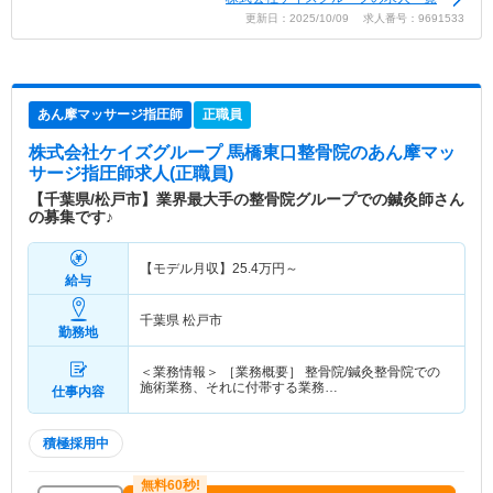
更新日：2025/10/09 求人番号：9691533
あん摩マッサージ指圧師
正職員
株式会社ケイズグループ 馬橋東口整骨院
のあん摩マッ
サージ指圧師求人(正職員)
【千葉県/松戸市】業界最大手の整骨院グループでの鍼灸師さん
の募集です♪
【モデル月収】
25.4
万円～
給与
千葉県 松戸市
勤務地
＜業務情報＞ ［業務概要］ 整骨院/鍼灸整骨院での
施術業務、それに付帯する業務…
仕事内容
積極採用中