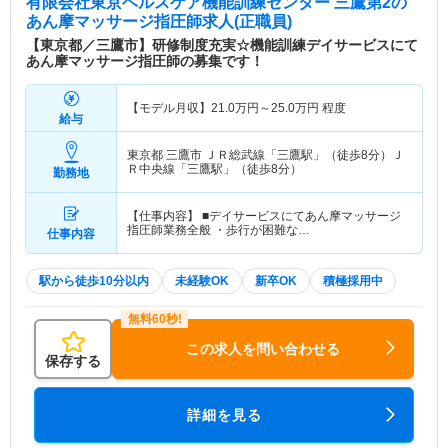
有限会社東京ヘルスケア機能訓練センター 三鷹第2
の
あん摩マッサージ指圧師求人(正職員)
【東京都／三鷹市】研修制度充実☆機能訓練デイサービスにて
あん摩マッサージ指圧師の募集です！
【モデル月収】
21.0
万円～
25.0
万円
程度
給与
東京都 三鷹市
ＪＲ総武線「三鷹駅」（徒歩8分）Ｊ
Ｒ中央線「三鷹駅」（徒歩8分）
勤務地
【仕事内容】 ■デイサービスにてあん摩マッサージ
指圧師業務全般 ・歩行が困難な…
仕事内容
駅から徒歩10分以内
未経験OK
新卒OK
積極採用中
この求人を問い合わせる
保存する
詳細を見る