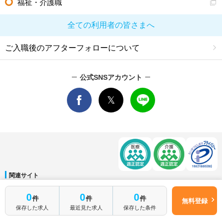
福祉・介護職
全ての利用者の皆さまへ
ご入職後のアフターフォローについて
公式SNSアカウント
関連サイト
マイナビDOCTOR
│
マイナビ看護師
│
マイナビ薬剤師
│
マイナビ保育士
0
0
0
件
件
件
運営会社
無料登録
保存した求人
最近見た求人
保存した条件
会社概要
│
ご利用規約
│
個人情報保護方針
│
サイトマップ
│
お問い合わせ
Copyright © Mynavi Corporation