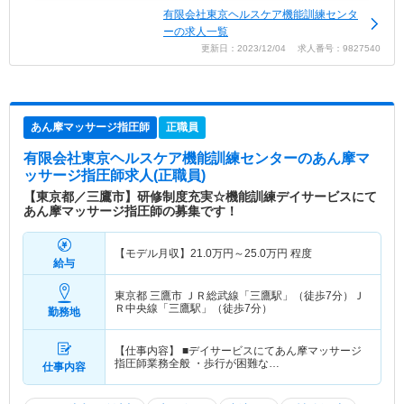
有限会社東京ヘルスケア機能訓練センタ
ーの求人一覧
更新日：2023/12/04 求人番号：9827540
あん摩マッサージ指圧師
正職員
有限会社東京ヘルスケア機能訓練センター
のあん摩マ
ッサージ指圧師求人(正職員)
【東京都／三鷹市】研修制度充実☆機能訓練デイサービスにて
あん摩マッサージ指圧師の募集です！
【モデル月収】
21.0
万円～
25.0
万円
程度
給与
東京都 三鷹市
ＪＲ総武線「三鷹駅」（徒歩7分）Ｊ
Ｒ中央線「三鷹駅」（徒歩7分）
勤務地
【仕事内容】 ■デイサービスにてあん摩マッサージ
指圧師業務全般 ・歩行が困難な…
仕事内容