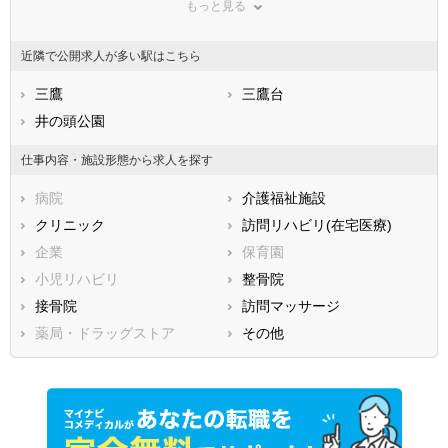
もっと見る
東京都
神奈川県
新潟県
山梨県
長野県
富山県
近隣で公開求人が多い駅はこちら
石川県
福井県
岐阜県
静岡県
三鷹
愛知県
三鷹台
三重県
滋賀県
井の頭公園
京都府
大阪府
兵庫県
奈良県
和歌山県
仕事内容・施設形態から求人を探す
鳥取県
島根県
岡山県
病院
介護福祉施設
広島県
山口県
徳島県
クリニック
訪問リハビリ(在宅医療)
香川県
愛媛県
高知県
企業
保育園
福岡県
佐賀県
長崎県
小児リハビリ
整骨院
熊本県
大分県
宮崎県
接骨院
訪問マッサージ
鹿児島県
沖縄県
薬局・ドラッグストア
その他