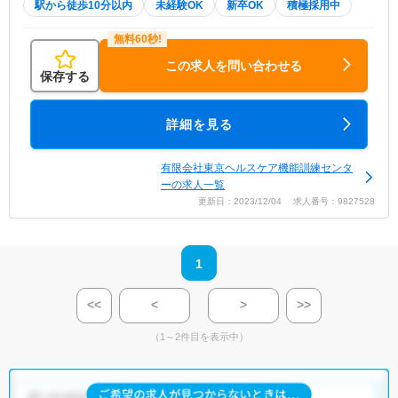
駅から徒歩10分以内
未経験OK
新卒OK
積極採用中
この求人を問い合わせる
保存する
詳細を見る
有限会社東京ヘルスケア機能訓練センタ
ーの求人一覧
更新日：2023/12/04 求人番号：9827528
1
<<
<
>
>>
（1～2件目を表示中）