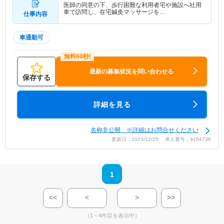
医師の同意の下、歩行困難な利用者宅や施設へ社用
車で訪問し、在宅鍼灸マッサージを…
仕事内容
車通勤可
最新の募集状況を問い合わせる
保存する
詳細を見る
名称非公開 ※詳細はお問合せください
更新日：2023/12/25 求人番号：9154738
1
<<
<
>
>>
（1～4件目を表示中）