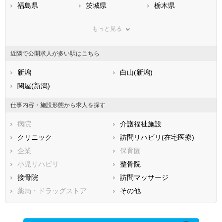
福島県
茨城県
栃木県
群馬県
埼玉県
千葉県
もっと見る
東京都
神奈川県
新潟県
山梨県
長野県
富山県
近隣で公開求人が多い駅はこちら
石川県
福井県
岐阜県
静岡県
新潟
愛知県
白山(新潟)
三重県
滋賀県
関屋(新潟)
京都府
大阪府
兵庫県
奈良県
和歌山県
仕事内容・施設形態から求人を探す
鳥取県
島根県
岡山県
病院
介護福祉施設
広島県
山口県
徳島県
クリニック
訪問リハビリ(在宅医療)
香川県
愛媛県
高知県
企業
保育園
福岡県
佐賀県
長崎県
小児リハビリ
整骨院
熊本県
大分県
宮崎県
接骨院
訪問マッサージ
鹿児島県
沖縄県
薬局・ドラッグストア
その他