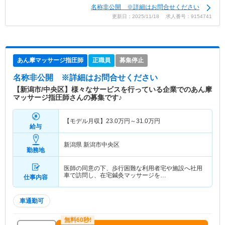
名称非公開 ※詳細はお問合せください
更新日：2025/11/18 求人番号：9154741
あん摩マッサージ指圧師
正職員
募集停止
名称非公開
※詳細はお問合せください
【新潟市/中央区】様々なサービスを行っている企業でのあん摩
マッサージ指圧師さんの募集です♪
【モデル月収】
23.0
万円～
31.0
万円
給与
新潟県 新潟市中央区
勤務地
医師の同意の下、歩行困難な利用者宅や施設へ社用
車で訪問し、在宅鍼灸マッサージを…
仕事内容
車通勤可