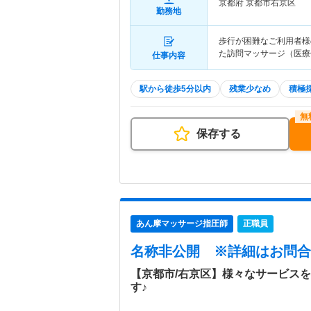
京都府 京都市右京区
勤務地
歩行が困難なご利用者様
た訪問マッサージ（医療
仕事内容
駅から徒歩5分以内
残業少なめ
積極
保存する
あん摩マッサージ指圧師
正職員
名称非公開
※詳細はお問合
【京都市/右京区】様々なサービス
す♪