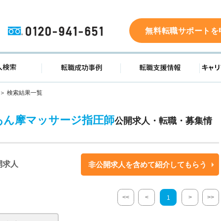
0120-941-651
無料転職サポートを
ド
求人検索
転職成功事例
転職支
検索結果一覧
あん摩マッサージ指圧師
公開求人・転職・募集情
開求人
非公開求人を含めて紹介してもらう
<<
<
>
>>
1