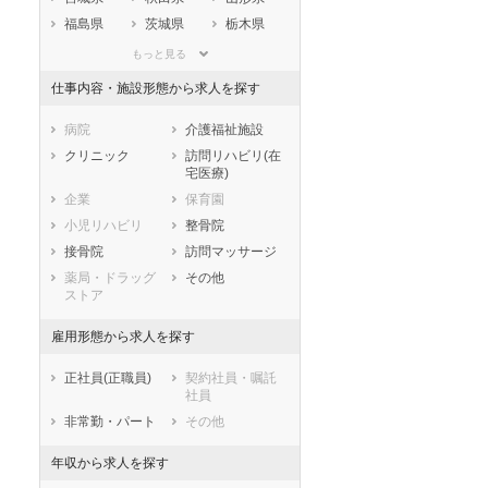
福島県
茨城県
栃木県
群馬県
埼玉県
千葉県
もっと見る
東京都
神奈川県
新潟県
仕事内容・施設形態から求人を探す
山梨県
長野県
富山県
石川県
福井県
岐阜県
病院
介護福祉施設
静岡県
愛知県
三重県
クリニック
訪問リハビリ(在
宅医療)
滋賀県
京都府
大阪府
企業
保育園
兵庫県
奈良県
和歌山県
小児リハビリ
整骨院
鳥取県
島根県
岡山県
接骨院
訪問マッサージ
広島県
山口県
徳島県
薬局・ドラッグ
その他
香川県
愛媛県
高知県
ストア
福岡県
佐賀県
長崎県
雇用形態から求人を探す
熊本県
大分県
宮崎県
鹿児島県
沖縄県
正社員(正職員)
契約社員・嘱託
社員
非常勤・パート
その他
年収から求人を探す