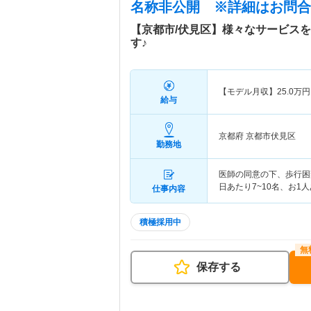
名称非公開
※詳細はお問合
【京都市/伏見区】様々なサービス
す♪
【モデル月収】
25.0
万円
給与
京都府 京都市伏見区
勤務地
医師の同意の下、歩行困
日あたり7~10名、お1
仕事内容
積極採用中
保存する