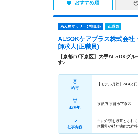
おすすめ順
あん摩マッサージ指圧師
正職員
ALSOKケアプラス株式会社
師求人(正職員)
【京都市/下京区】大手ALSOKグ
す♪
【モデル月収】
24.4
万円
給与
京都府 京都市下京区
勤務地
主に介護を必要とされて
体機能や精神機能の維持
仕事内容