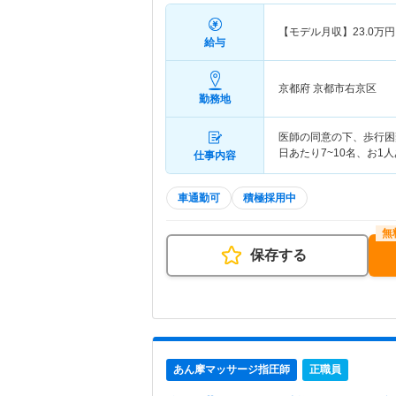
【モデル月収】
23.0
万円
給与
京都府 京都市右京区
勤務地
医師の同意の下、歩行困
日あたり7~10名、お1
仕事内容
車通勤可
積極採用中
保存する
あん摩マッサージ指圧師
正職員