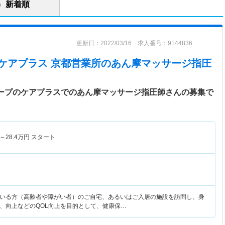
新着順
更新日：2022/03/16 求人番号：9144836
 ケアプラス 京都営業所
のあん摩マッサージ指圧
ループのケアプラスでのあん摩マッサージ指圧師さんの募集で
～
28.4
万円
スタート
いる方（高齢者や障がい者）のご自宅、あるいはご入居の施設を訪問し、身
、向上などのQOL向上を目的として、健康保…