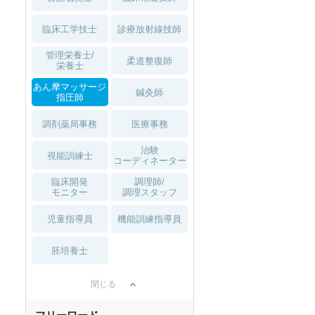
臨床工学技士
診療放射線技師
管理栄養士/
柔道整復師
栄養士
あん摩マッサージ
鍼灸師
指圧師
調剤薬局事務
医療事務
治験
視能訓練士
コーディネーター
臨床開発
調理師/
モニター
調理スタッフ
児童指導員
機能訓練指導員
胚培養士
閉じる