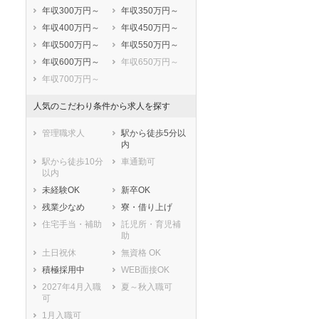
年収300万円～
年収350万円～
年収400万円～
年収450万円～
年収500万円～
年収550万円～
年収600万円～
年収650万円～
年収700万円～
人気のこだわり条件から求人を探す
管理職求人
駅から徒歩5分以
内
駅から徒歩10分
車通勤可
以内
未経験OK
新卒OK
残業少なめ
寮・借り上げ
住宅手当・補助
託児所・育児補
助
土日祝休
無資格 OK
積極採用中
WEB面接OK
2027年4月入職
夏～秋入職可
可
1月入職可