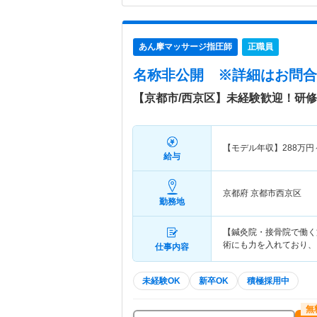
あん摩マッサージ指圧師
正職員
名称非公開
※詳細はお問合
【京都市/西京区】未経験歓迎！研
【モデル年収】
288
万円
給与
京都府 京都市西京区
勤務地
【鍼灸院・接骨院で働く
術にも力を入れており、
仕事内容
未経験OK
新卒OK
積極採用中