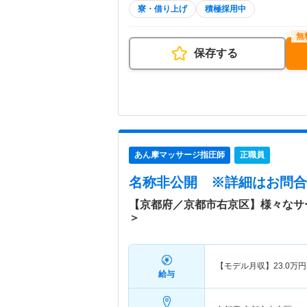
寮・借り上げ
積極採用中
保存する
あん摩マッサージ指圧師
正職員
名称非公開
※詳細はお問合
【京都府／京都市右京区】様々なサ
＞
【モデル月収】
23.0
万円
給与