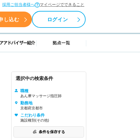
採用ご担当者様へ
マイページでできること
申し込む
ログイン
援情報
キャリアアドバイザー紹介
拠点一覧
選択中の検索条件
職種
あん摩マッサージ指圧師
勤務地
京都府京都市
こだわり条件
施設種別(その他)
条件を保存する