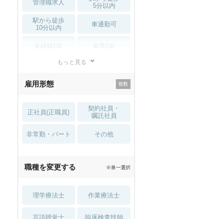
管理職求人
5分以内
駅から徒歩
車通勤可
10分以内
未経験OK
新卒OK
もっと見る
残業少なめ
寮・借り上げ
雇用形態
託児所・
住宅手当・補助
育児補助
契約社員・
正社員(正職員)
土日祝休
無資格 OK
嘱託社員
非常勤・パート
積極採用中
WEB面接OK
その他
2027年4月入職可
夏～秋入職可
職種を変更する
※単一選択
1月入職可
理学療法士
作業療法士
言語聴覚士
臨床検査技師