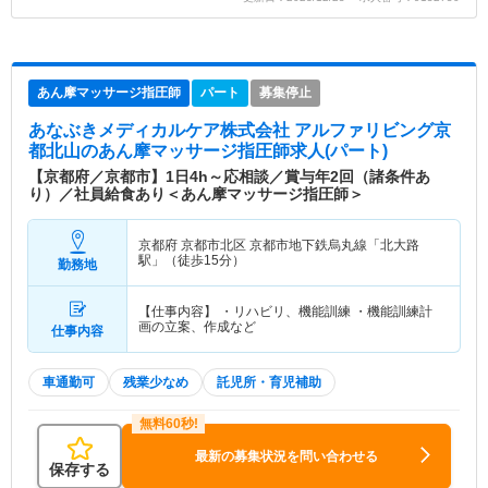
あん摩マッサージ指圧師
パート
募集停止
あなぶきメディカルケア株式会社 アルファリビング京
都北山
のあん摩マッサージ指圧師求人(パート)
【京都府／京都市】1日4h～応相談／賞与年2回（諸条件あ
り）／社員給食あり＜あん摩マッサージ指圧師＞
京都府 京都市北区
京都市地下鉄烏丸線「北大路
駅」（徒歩15分）
勤務地
【仕事内容】 ・リハビリ、機能訓練 ・機能訓練計
画の立案、作成など
仕事内容
車通勤可
残業少なめ
託児所・育児補助
最新の募集状況を問い合わせる
保存する