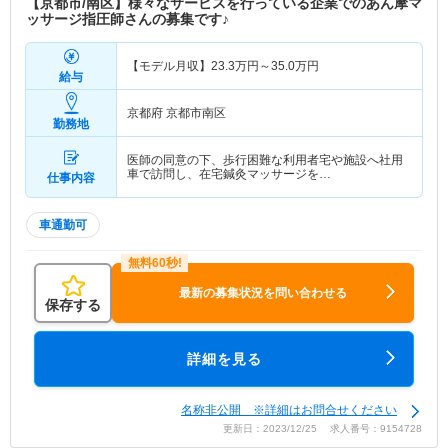
【京都市/南区】様々なサービスを行っている企業でのあん摩マ
ッサージ指圧師さんの募集です♪
【モデル月収】
23.3
万円～
35.0
万円
給与
京都府 京都市南区
勤務地
医師の同意の下、歩行困難な利用者宅や施設へ社用
車で訪問し、在宅鍼灸マッサージを…
仕事内容
車通勤可
最新の募集状況を問い合わせる
保存する
詳細を見る
名称非公開 ※詳細はお問合せください
更新日：2023/12/25 求人番号：9154728