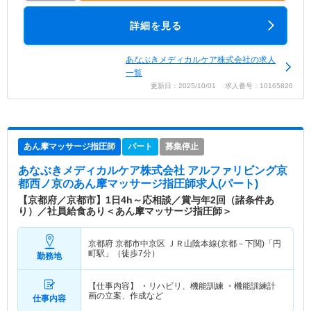
詳細を見る
あなぶきメディカルケア株式会社の求人
一覧
更新日：2025/10/01 求人番号：10165826
あん摩マッサージ指圧師
パート
募集停止
あなぶきメディカルケア株式会社 アルファリビング京
都西ノ京
のあん摩マッサージ指圧師求人(パート)
【京都府／京都市】1日4h～応相談／賞与年2回（諸条件あ
り）／社員給食あり＜あん摩マッサージ指圧師＞
京都府 京都市中京区
ＪＲ山陰本線(京都－下関)「円
町駅」（徒歩7分）
勤務地
【仕事内容】 ・リハビリ、機能訓練 ・機能訓練計
画の立案、作成など
仕事内容