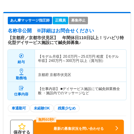
あん摩マッサージ指圧師
正職員
募集停止
名称非公開
※詳細はお問合せください
【京都府／京都市伏見区】 年間休日110日以上！リハビリ特
化型デイサービス施設にて鍼灸師募集♪
【モデル月収】
20.0
万円～
25.0
万円
程度 【モデル
年収】
240
万円～
300
万円
以上（賞与別）
給与
京都府 京都市伏見区
勤務地
【仕事内容】 ■デイサービス施設にて鍼灸師業務全
般 ・施設内でのマッサージなど
仕事内容
車通勤可
未経験OK
残業少なめ
最新の募集状況を問い合わせる
保存する