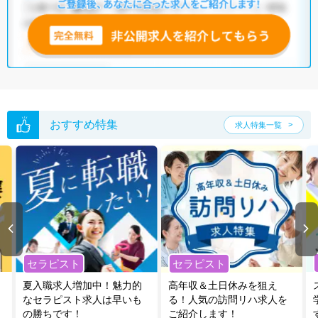
おすすめ特集
求人特集一覧
セラピスト
セラピスト
夏入職求人増加中！魅力的
高年収＆土日休みを狙え
なセラピスト求人は早いも
る！人気の訪問リハ求人を
の勝ちです！
ご紹介します！