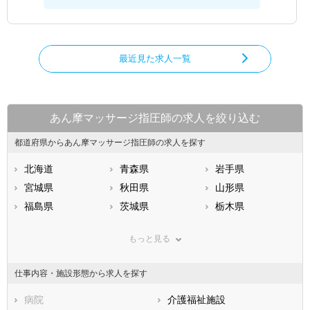
最近見た求人一覧
あん摩マッサージ指圧師の求人を絞り込む
都道府県からあん摩マッサージ指圧師の求人を探す
北海道
青森県
岩手県
宮城県
秋田県
山形県
福島県
茨城県
栃木県
群馬県
埼玉県
千葉県
もっと見る
東京都
神奈川県
新潟県
山梨県
長野県
富山県
仕事内容・施設形態から求人を探す
石川県
福井県
岐阜県
静岡県
病院
愛知県
介護福祉施設
三重県