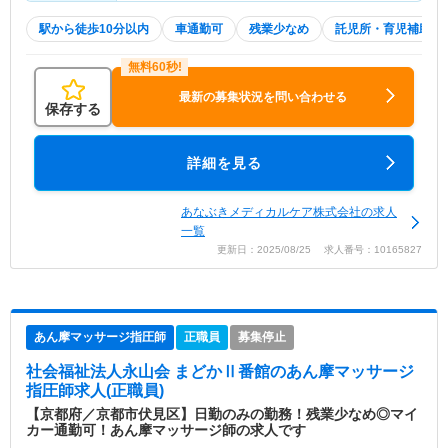
駅から徒歩10分以内
車通勤可
残業少なめ
託児所・育児補助
最新の募集状況を問い合わせる
保存する
詳細を見る
あなぶきメディカルケア株式会社の求人
一覧
更新日：2025/08/25 求人番号：10165827
あん摩マッサージ指圧師
正職員
募集停止
社会福祉法人永山会 まどかⅡ番館
のあん摩マッサージ
指圧師求人(正職員)
【京都府／京都市伏見区】日勤のみの勤務！残業少なめ◎マイ
カー通勤可！あん摩マッサージ師の求人です