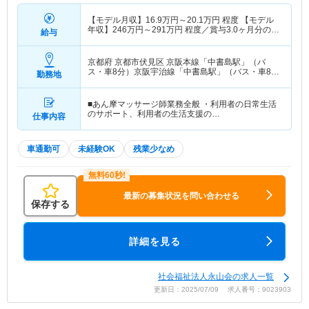
【モデル月収】
16.9
万円～
20.1
万円
程度 【モデル
年収】
246
万円～
291
万円
程度／賞与3.0ヶ月分の場
給与
合
京都府 京都市伏見区
京阪本線「中書島駅」（バ
ス・車8分）京阪宇治線「中書島駅」（バス・車8
勤務地
分）
■あん摩マッサージ師業務全般 ・利用者の日常生活
のサポート、利用者の生活支援の…
仕事内容
車通勤可
未経験OK
残業少なめ
最新の募集状況を問い合わせる
保存する
詳細を見る
社会福祉法人永山会の求人一覧
更新日：2025/07/09 求人番号：9023903