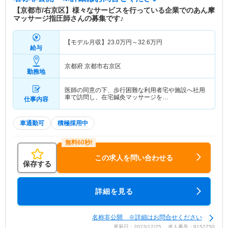
【京都市/右京区】様々なサービスを行っている企業でのあん摩
マッサージ指圧師さんの募集です♪
【モデル月収】
23.0
万円～
32.6
万円
給与
京都府 京都市右京区
勤務地
医師の同意の下、歩行困難な利用者宅や施設へ社用
車で訪問し、在宅鍼灸マッサージを…
仕事内容
車通勤可
積極採用中
この求人を問い合わせる
保存する
詳細を見る
名称非公開 ※詳細はお問合せください
更新日：2023/12/25 求人番号：9152750