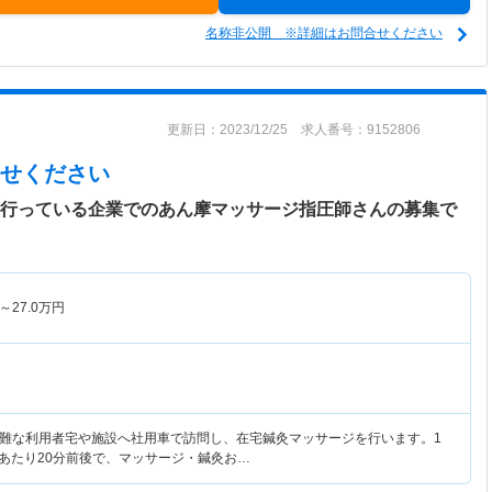
名称非公開 ※詳細はお問合せください
更新日：2023/12/25 求人番号：9152806
せください
を行っている企業でのあん摩マッサージ指圧師さんの募集で
～
27.0
万円
難な利用者宅や施設へ社用車で訪問し、在宅鍼灸マッサージを行います。1
人あたり20分前後で、マッサージ・鍼灸お…