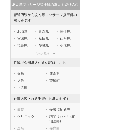
あん摩マッサージ指圧師の求人を絞り込む
都道府県からあん摩マッサージ指圧師の
求人を探す
北海道
青森県
岩手県
宮城県
秋田県
山形県
福島県
茨城県
栃木県
群馬県
埼玉県
千葉県
もっと見る
東京都
神奈川県
新潟県
近隣で公開求人が多い駅はこちら
山梨県
長野県
富山県
石川県
福井県
岐阜県
倉敷
新倉敷
静岡県
愛知県
三重県
児島
茶屋町
滋賀県
京都府
大阪府
上の町
兵庫県
奈良県
和歌山県
仕事内容・施設形態から求人を探す
鳥取県
島根県
岡山県
広島県
山口県
徳島県
病院
介護福祉施設
香川県
愛媛県
高知県
クリニック
訪問リハビリ(在
宅医療)
福岡県
佐賀県
長崎県
セラピスト
セラピスト
企業
保育園
熊本県
大分県
宮崎県