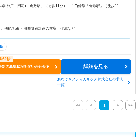
本線(神戸－門司)「倉敷駅」（徒歩11分）ＪＲ伯備線「倉敷駅」（徒歩11
リ、機能訓練 ・機能訓練計画の立案、作成など
助
詳細を見る
最新の募集状況を問い合わせる
あなぶきメディカルケア株式会社の求人
一覧
<<
<
>
>>
1