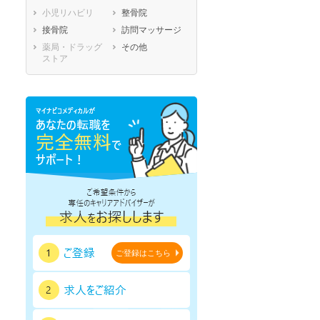
小児リハビリ
整骨院
鹿児島県
沖縄県
ートダ
世の中の需要の高まりととも
ワークライフバランス重視派
接骨院
訪問マッサージ
スト向け
に増加傾向の「介護施設」求
の方へ！なぜ120日が基準？
人をご紹介！
数え方も解説
薬局・ドラッグ
その他
ストア
ご登録はこちら