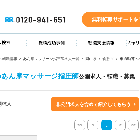
0120-941-651
無料転職サポートを
ド
求人検索
転職成功事例
転職支
の転職情報
あん摩マッサージ指圧師求人一覧
岡山県
倉敷市
車通勤可の
のあん摩マッサージ指圧師
公開求人・転職・募集
開求人
非公開求人を含めて紹介してもらう
<<
<
>
>>
1