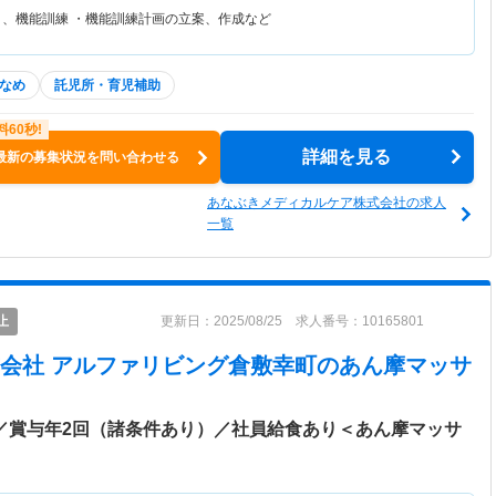
リ、機能訓練 ・機能訓練計画の立案、作成など
なめ
託児所・育児補助
詳細を見る
最新の募集状況を問い合わせる
あなぶきメディカルケア株式会社の求人
一覧
止
更新日：2025/08/25 求人番号：10165801
会社 アルファリビング倉敷幸町
のあん摩マッサ
談／賞与年2回（諸条件あり）／社員給食あり＜あん摩マッサ