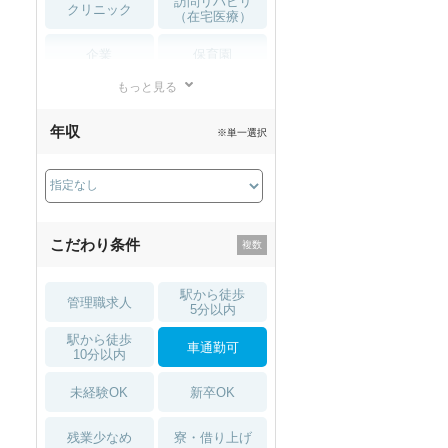
訪問リハビリ
クリニック
（在宅医療）
企業
保育園
もっと見る
小児リハビリ
整骨院
年収
※単一選択
接骨院
訪問マッサージ
薬局・
その他
ドラッグストア
こだわり条件
駅から徒歩
管理職求人
5分以内
駅から徒歩
車通勤可
10分以内
未経験OK
新卒OK
残業少なめ
寮・借り上げ