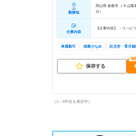
岡山県 倉敷市
ＪＲ山陽
分）
勤務地
【仕事内容】 ・リハビ
仕事内容
車通勤可
残業少なめ
託児所・育児補
保存する
（1～4件目を表示中）