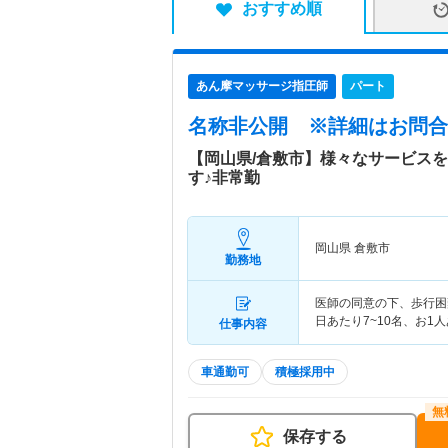
おすすめ順
あん摩マッサージ指圧師
パート
名称非公開
※詳細はお問合
【岡山県/倉敷市】様々なサービス
す♪非常勤
岡山県 倉敷市
勤務地
医師の同意の下、歩行困
日あたり7~10名、お1
仕事内容
車通勤可
積極採用中
保存する