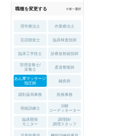
職種を変更する
※単一選択
理学療法士
作業療法士
言語聴覚士
臨床検査技師
臨床工学技士
診療放射線技師
管理栄養士/
柔道整復師
栄養士
あん摩マッサージ
鍼灸師
指圧師
調剤薬局事務
医療事務
治験
視能訓練士
コーディネーター
臨床開発
調理師/
モニター
調理スタッフ
児童指導員
機能訓練指導員