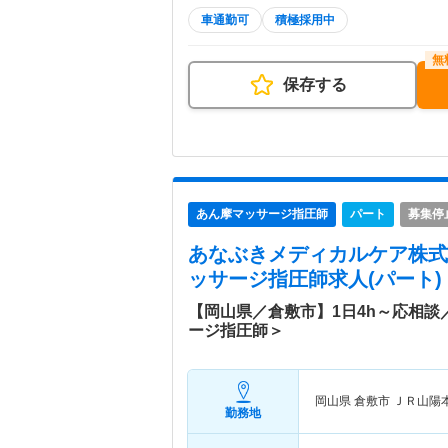
車通勤可
積極採用中
保存する
あん摩マッサージ指圧師
パート
募集停
あなぶきメディカルケア株式
ッサージ指圧師求人(パート)
【岡山県／倉敷市】1日4h～応相
ージ指圧師＞
岡山県 倉敷市
ＪＲ山陽
勤務地