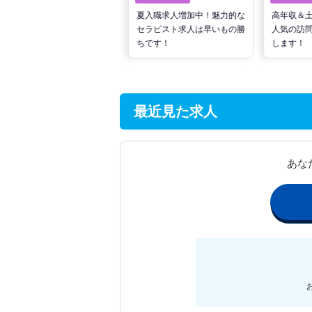
転職で高収入を狙う！計画的
夏入職求人増加中！魅力的な
高年収＆
な活動でPTの好条件求人を
セラピスト求人は早いもの勝
人気の訪
見つけるには？
ちです！
します！
最近見た求人
あな