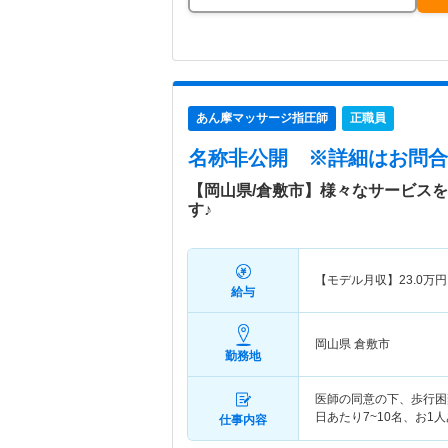
あん摩マッサージ指圧師
正職員
名称非公開
※詳細はお問合
【岡山県/倉敷市】様々なサービス
す♪
【モデル月収】
23.0
万円
給与
岡山県 倉敷市
勤務地
医師の同意の下、歩行困
日あたり7~10名、お1
仕事内容