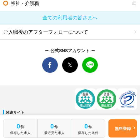
福祉・介護職
全ての利用者の皆さまへ
ご入職後のアフターフォローについて
公式SNSアカウント
関連サイト
マイナビDOCTOR
│
マイナビ看護師
│
マイナビ薬剤師
│
マイナビ保育士
0
0
0
件
件
件
運営会社
無料登録
保存した求人
最近見た求人
保存した条件
会社概要
│
ご利用規約
│
個人情報保護方針
│
サイトマップ
│
お問い合わせ