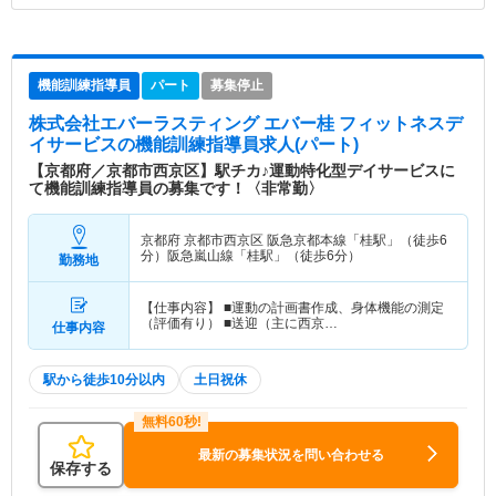
機能訓練指導員
パート
募集停止
株式会社エバーラスティング エバー桂 フィットネスデ
イサービス
の機能訓練指導員求人(パート)
【京都府／京都市西京区】駅チカ♪運動特化型デイサービスに
て機能訓練指導員の募集です！〈非常勤〉
京都府 京都市西京区
阪急京都本線「桂駅」（徒歩6
分）阪急嵐山線「桂駅」（徒歩6分）
勤務地
【仕事内容】 ■運動の計画書作成、身体機能の測定
（評価有り） ■送迎（主に西京…
仕事内容
駅から徒歩10分以内
土日祝休
最新の募集状況を問い合わせる
保存する