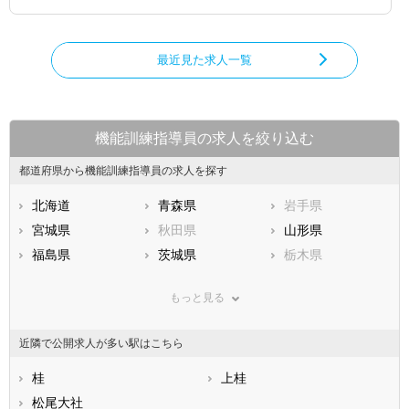
最近見た求人一覧
機能訓練指導員の求人を絞り込む
都道府県から機能訓練指導員の求人を探す
北海道
青森県
岩手県
宮城県
秋田県
山形県
福島県
茨城県
栃木県
群馬県
埼玉県
千葉県
もっと見る
東京都
神奈川県
新潟県
山梨県
長野県
富山県
近隣で公開求人が多い駅はこちら
石川県
福井県
岐阜県
静岡県
桂
愛知県
上桂
三重県
滋賀県
松尾大社
京都府
大阪府