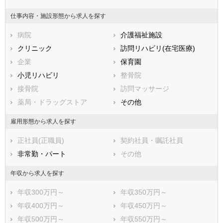
兵庫県
奈良県
和歌山県
仕事内容・施設形態から求人を探す
鳥取県
島根県
岡山県
病院
介護福祉施設
広島県
山口県
徳島県
クリニック
訪問リハビリ(在宅医療)
香川県
愛媛県
高知県
企業
保育園
福岡県
佐賀県
長崎県
小児リハビリ
整骨院
熊本県
大分県
宮崎県
接骨院
訪問マッサージ
鹿児島県
沖縄県
薬局・ドラッグストア
その他
雇用形態から求人を探す
正社員(正職員)
契約社員・嘱託社員
非常勤・パート
その他
年収から求人を探す
年収300万円～
年収350万円～
年収400万円～
年収450万円～
年収500万円～
年収550万円～