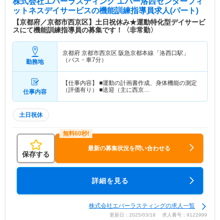
株式会社エバーラスティング エバー洛西センターフィ
ットネスデイサービス
の機能訓練指導員求人(パート)
【京都府／京都市西京区】土日祝休み★運動特化型デイサービ
スにて機能訓練指導員の募集です！〈非常勤〉
京都府 京都市西京区
阪急京都本線「洛西口駅」
（バス・車7分）
勤務地
【仕事内容】 ■運動の計画書作成、身体機能の測定
（評価有り） ■送迎（主に西京…
仕事内容
土日祝休
最新の募集状況を問い合わせる
保存する
詳細を見る
株式会社エバーラスティングの求人一覧
更新日：2025/03/18 求人番号：9122999