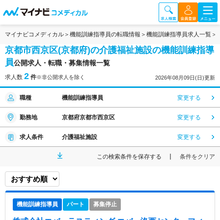
マイナビコメディカル
機能訓練指導員の転職情報
機能訓練指導員求人一覧
京都市西京区(京都府)の介護福祉施設の機能訓練指導
員
公開求人・転職・募集情報一覧
2
求人数
件
※非公開求人を除く
2026年08月09日(日)更新
職種
機能訓練指導員
変更する
勤務地
京都府京都市西京区
変更する
求人条件
介護福祉施設
変更する
この検索条件を保存する
条件をクリア
機能訓練指導員
パート
募集停止