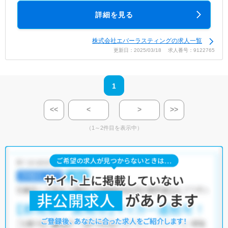
詳細を見る
株式会社エバーラスティングの求人一覧
更新日：2025/03/18 求人番号：9122765
1
<<
<
>
>>
（1～2件目を表示中）