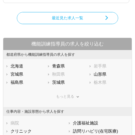
最近見た求人一覧
機能訓練指導員の求人を絞り込む
都道府県から機能訓練指導員の求人を探す
北海道
青森県
岩手県
宮城県
秋田県
山形県
福島県
茨城県
栃木県
群馬県
埼玉県
千葉県
もっと見る
東京都
神奈川県
新潟県
山梨県
長野県
富山県
仕事内容・施設形態から求人を探す
石川県
福井県
岐阜県
静岡県
病院
愛知県
介護福祉施設
三重県
滋賀県
クリニック
京都府
訪問リハビリ(在宅医療)
大阪府