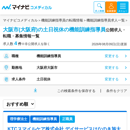
マイナビコメディカル
機能訓練指導員の転職情報
機能訓練指導員求人一覧
大阪市(大阪府)の土日祝休の機能訓練指導員
公開求人・
転職・募集情報一覧
4
求人数
件
※非公開求人を除く
2026年08月09日(日)更新
職種
機能訓練指導員
変更する
勤務地
大阪府大阪市
変更する
求人条件
土日祝休
変更する
この検索条件を保存する
条件をクリア
理学療法士
機能訓練指導員
正職員
KTCスマイルケア株式会社 デイサービスはなのき旭大