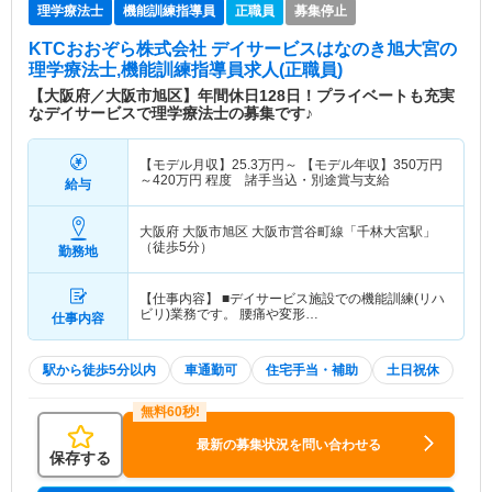
理学療法士
機能訓練指導員
正職員
募集停止
KTCおおぞら株式会社 デイサービスはなのき旭大宮
の
理学療法士,機能訓練指導員求人(正職員)
【大阪府／大阪市旭区】年間休日128日！プライベートも充実
なデイサービスで理学療法士の募集です♪
【モデル月収】
25.3
万円～
【モデル年収】
350
万円
～
420
万円
程度 諸手当込・別途賞与支給
給与
大阪府 大阪市旭区
大阪市営谷町線「千林大宮駅」
（徒歩5分）
勤務地
【仕事内容】 ■デイサービス施設での機能訓練(リハ
ビリ)業務です。 腰痛や変形…
仕事内容
駅から徒歩5分以内
車通勤可
住宅手当・補助
土日祝休
最新の募集状況を問い合わせる
保存する