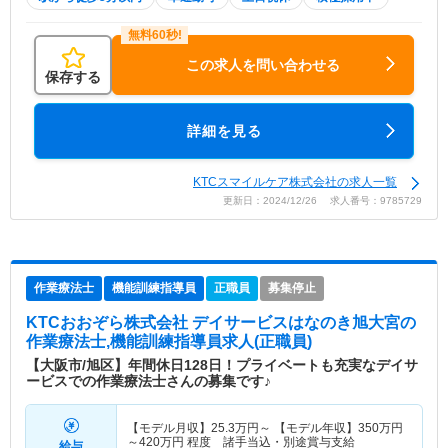
この求人を問い合わせる
保存する
詳細を見る
KTCスマイルケア株式会社の求人一覧
更新日：2024/12/26 求人番号：9785729
作業療法士
機能訓練指導員
正職員
募集停止
KTCおおぞら株式会社 デイサービスはなのき旭大宮
の
作業療法士,機能訓練指導員求人(正職員)
【大阪市/旭区】年間休日128日！プライベートも充実なデイサ
ービスでの作業療法士さんの募集です♪
【モデル月収】
25.3
万円～
【モデル年収】
350
万円
～
420
万円
程度 諸手当込・別途賞与支給
給与