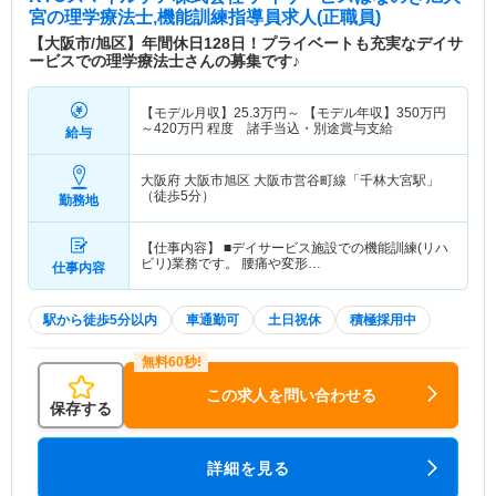
宮
の理学療法士,機能訓練指導員求人(正職員)
【大阪市/旭区】年間休日128日！プライベートも充実なデイサ
ービスでの理学療法士さんの募集です♪
【モデル月収】
25.3
万円～
【モデル年収】
350
万円
～
420
万円
程度 諸手当込・別途賞与支給
給与
大阪府 大阪市旭区
大阪市営谷町線「千林大宮駅」
（徒歩5分）
勤務地
【仕事内容】 ■デイサービス施設での機能訓練(リハ
ビリ)業務です。 腰痛や変形…
仕事内容
駅から徒歩5分以内
車通勤可
土日祝休
積極採用中
この求人を問い合わせる
保存する
詳細を見る