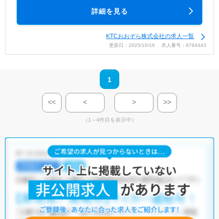
詳細を見る
KTCおおぞら株式会社の求人一覧
更新日：2025/10/16 求人番号：9784443
1
<<
<
>
>>
（1～4件目を表示中）