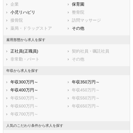
兵庫県
企業
奈良県
保育園
和歌山県
鳥取県
小児リハビリ
島根県
整骨院
岡山県
広島県
接骨院
山口県
訪問マッサージ
徳島県
香川県
薬局・ドラッグストア
愛媛県
その他
高知県
福岡県
佐賀県
長崎県
雇用形態から求人を探す
熊本県
大分県
宮崎県
正社員(正職員)
契約社員・嘱託社員
鹿児島県
沖縄県
非常勤・パート
その他
年収から求人を探す
年収300万円～
年収350万円～
年収400万円～
年収450万円～
年収500万円～
年収550万円～
年収600万円～
年収650万円～
年収700万円～
人気のこだわり条件から求人を探す