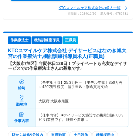
KTCスマイルケア株式会社の求人一覧
更新日：2024/12/26 求人番号：9785731
作業療法士
機能訓練指導員
正職員
KTCスマイルケア株式会社 デイサービスはなのき旭大
宮
の作業療法士,機能訓練指導員求人(正職員)
【大阪市/旭区】年間休日128日！プライベートも充実なデイサ
ービスでの作業療法士さんの募集です♪
【モデル月収】
25.3
万円～
【モデル年収】
350
万円
～
420
万円
程度 諸手当込・別途賞与支給
給与
大阪府 大阪市旭区
勤務地
【仕事内容】 ■デイサービス施設での機能訓練(リハ
ビリ)業務です。 腰痛や変形…
仕事内容
駅から徒歩5分以内
車通勤可
土日祝休
積極採用中