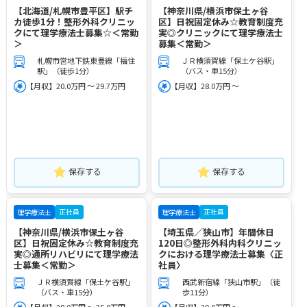
【北海道/札幌市豊平区】駅チ
【神奈川県/横浜市保土ヶ谷
カ徒歩1分！整形外科クリニッ
区】日祝固定休み☆教育制度充
クにて理学療法士募集☆＜常勤
実◎クリニックにて理学療法士
＞
募集＜常勤＞
札幌市営地下鉄東豊線「福住
ＪＲ横須賀線「保土ケ谷駅」
駅」（徒歩1分）
（バス・車15分）
【月収】20.0万円 ～ 29.7万円
【月収】28.0万円 ～
保存する
保存する
正社員
正社員
理学療法士
理学療法士
【神奈川県/横浜市保土ヶ谷
【埼玉県／狭山市】年間休日
区】日祝固定休み☆教育制度充
120日◎整形外科内科クリニッ
実◎通所リハビリにて理学療法
クにおける理学療法士募集〈正
士募集＜常勤＞
社員〉
ＪＲ横須賀線「保土ケ谷駅」
西武新宿線「狭山市駅」（徒
（バス・車15分）
歩11分）
【月収】28.0万円 ～ 35.0万円
【月収】29.0万円 ～