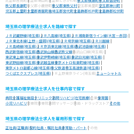
比企郡吉見町
比企郡鳩山町
比企郡ときがわ町
秩父郡横瀬町
秩父郡皆野町
秩父郡長瀞町
秩父郡小鹿野町
秩父郡東秩父村
児玉郡美里町
児玉郡神川町
児玉郡上里町
大里郡寄居町
南埼玉郡宮代町
北葛飾郡杉戸町
北葛飾郡松伏町
埼玉県の理学療法士求人を路線で探す
ＪＲ武蔵野線(埼玉県)
ＪＲ八高線(埼玉県)
ＪＲ湘南新宿ライン線(大宮－赤羽)
ＪＲ東北本線(上野－盛岡)(埼玉県)
ＪＲ埼京線(埼玉県)
ＪＲ川越線
ＪＲ高崎線(埼玉県)
ＪＲ京浜東北線(埼玉県)
西武池袋線(埼玉県)
西武新宿線(埼玉県)
西武狭山線
西武秩父線
西武山口線(埼玉県)
東武東上線(埼玉県)
東武伊勢崎線(埼玉県)
東武日光線(埼玉県)
東武野田線(埼玉県)
東武越生線
東京メトロ有楽町線(埼玉県)
東京メトロ副都心線(埼玉県)
秩父鉄道
埼玉高速鉄道(埼玉県)
つくばエクスプレス(埼玉県)
ＪＲ上野東京ライン(埼玉県)
ニューシャトル
埼玉県の理学療法士求人を仕事内容で探す
病院
介護福祉施設
クリニック
訪問リハビリ(在宅医療)
企業
保育園
小児リハビリ
整骨院
接骨院
訪問マッサージ
薬局・ドラッグストア
その他
埼玉県の理学療法士求人を雇用形態で探す
正社員(正職員)
契約社員・嘱託社員
非常勤・パート
その他