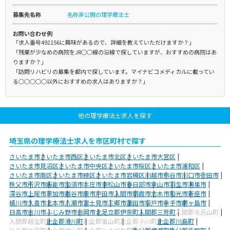
募集先名称
名称非公開の理学療法士
お問い合わせ例
「求人番号492156に興味があるので、詳細を教えていただけますか？」
「残業が少なめの病院をJR○○線の沿線で探していますが、おすすめの病院はあ
りますか？」
「訪問リハビリの募集を都内で探しています。マイナビコメディカルに載ってい
る○○○○○以外におすすめの求人はありますか？」
他の理学療法士求人を探す
埼玉県の理学療法士求人を市区町村で探す
さいたま市
さいたま市西区
さいたま市北区
さいたま市大宮区
さいたま市見沼区
さいたま市中央区
さいたま市桜区
さいたま市浦和区
さいたま市南区
さいたま市緑区
さいたま市岩槻区
川越市
熊谷市
川口市
行田市
秩父市
所沢市
飯能市
加須市
本庄市
東松山市
春日部市
狭山市
羽生市
鴻巣市
深谷市
上尾市
草加市
越谷市
蕨市
戸田市
入間市
朝霞市
志木市
和光市
新座市
桶川市
久喜市
北本市
八潮市
富士見市
三郷市
蓮田市
坂戸市
幸手市
鶴ヶ島市
日高市
吉川市
ふじみ野市
白岡市
北足立郡伊奈町
入間郡三芳町
入間郡毛呂山町
入間郡越生町
比企郡滑川町
比企郡嵐山町
比企郡小川町
比企郡川島町