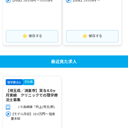
保存する
保存する
最近見た求人
正社員
理学療法士
【埼玉県／鴻巣市】賞与4.0ヶ
月実績 クリニックでの理学療
法士募集
ＪＲ高崎線「吹上(埼玉)駅」
【モデル月収】18.0万円～ 程度
基本給