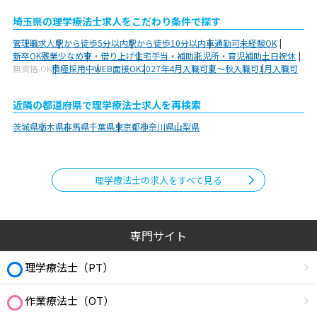
埼玉県の理学療法士求人をこだわり条件で探す
管理職求人
駅から徒歩5分以内
駅から徒歩10分以内
車通勤可
未経験OK
新卒OK
残業少なめ
寮・借り上げ
住宅手当・補助
託児所・育児補助
土日祝休
無資格 OK
積極採用中
WEB面接OK
2027年4月入職可
夏～秋入職可
1月入職可
近隣の都道府県で理学療法士求人を再検索
茨城県
栃木県
群馬県
千葉県
東京都
神奈川県
山梨県
理学療法士の求人をすべて見る
専門サイト
理学療法士（PT）
作業療法士（OT）