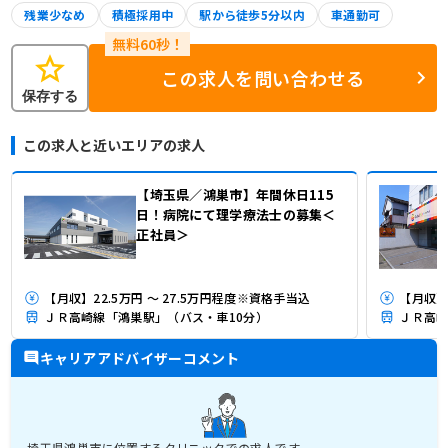
残業少なめ
積極採用中
駅から徒歩5分以内
車通勤可
star
この求人を問い合わせる
保存する
この求人と近いエリアの求人
【埼玉県／鴻巣市】年間休日115
日！病院にて理学療法士の募集＜
正社員＞
【月収】22.5万円 ～ 27.5万円程度※資格手当込
【月収】3
ＪＲ高崎線「鴻巣駅」（バス・車10分）
ＪＲ高崎
キャリアアドバイザーコメント
埼玉県鴻巣市に位置するクリニックでの求人です。