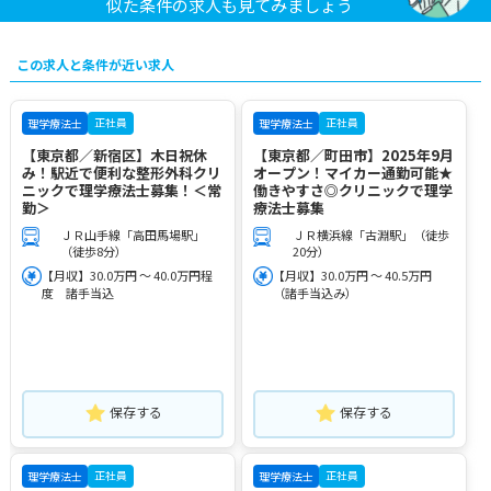
似た条件の求人も見てみましょう
この求人と条件が近い求人
正社員
正社員
理学療法士
理学療法士
【東京都／新宿区】木日祝休
【東京都／町田市】2025年9月
み！駅近で便利な整形外科クリ
オープン！マイカー通勤可能★
ニックで理学療法士募集！＜常
働きやすさ◎クリニックで理学
勤＞
療法士募集
ＪＲ山手線「高田馬場駅」
ＪＲ横浜線「古淵駅」（徒歩
（徒歩8分）
20分）
【月収】30.0万円 ～ 40.0万円程
【月収】30.0万円 ～ 40.5万円
度 諸手当込
（諸手当込み）
保存する
保存する
正社員
正社員
理学療法士
理学療法士