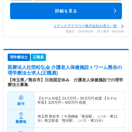
詳細を見る
メディケアクラウド株式会社の求人一覧
更新日：2026/06/08 求人番号：9833098
理学療法士
正職員
医療法人社団松弘会 介護老人保健施設トワーム熊谷
の
理学療法士求人(正職員)
【埼玉県／熊谷市】日祝固定休み 介護老人保健施設での理学
療法士募集
【モデル月収】
24.5
万円～
30.0
万円
程度 【モデル
年収】
329
万円～
400
万円
程度
給与
埼玉県 熊谷市
ＪＲ高崎線「熊谷駅」（バス・車11
分）秩父鉄道「熊谷駅」（バス・車11分）
勤務地