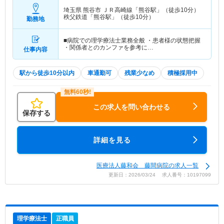
埼玉県 熊谷市
ＪＲ高崎線「熊谷駅」（徒歩10分）
秩父鉄道「熊谷駅」（徒歩10分）
勤務地
■病院での理学療法士業務全般 ・患者様の状態把握
・関係者とのカンファを参考に…
仕事内容
駅から徒歩10分以内
車通勤可
残業少なめ
積極採用中
この求人を問い合わせる
保存する
詳細を見る
医療法人藤和会 藤間病院の求人一覧
更新日：2026/03/24 求人番号：10197099
理学療法士
正職員