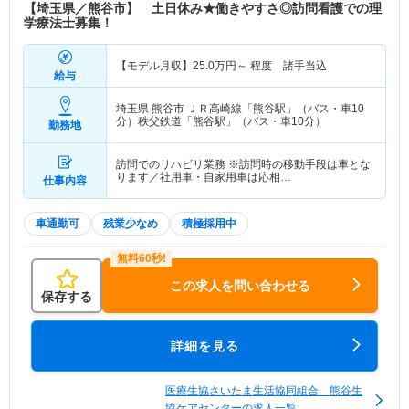
【埼玉県／熊谷市】 土日休み★働きやすさ◎訪問看護での理
学療法士募集！
【モデル月収】
25.0
万円～
程度 諸手当込
給与
埼玉県 熊谷市
ＪＲ高崎線「熊谷駅」（バス・車10
分）秩父鉄道「熊谷駅」（バス・車10分）
勤務地
訪問でのリハビリ業務 ※訪問時の移動手段は車とな
ります／社用車・自家用車は応相…
仕事内容
車通勤可
残業少なめ
積極採用中
この求人を問い合わせる
保存する
詳細を見る
医療生協さいたま生活協同組合 熊谷生
協ケアセンターの求人一覧