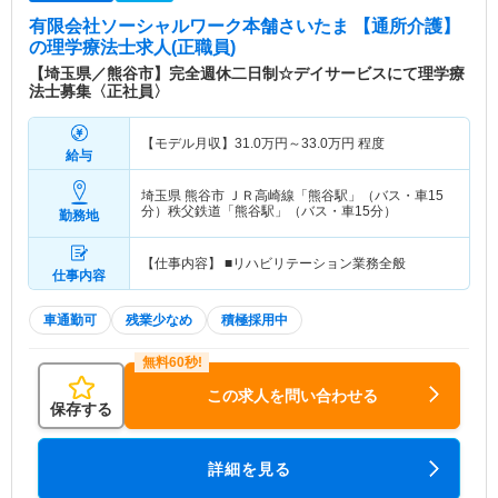
有限会社ソーシャルワーク本舗さいたま 【通所介護】
の理学療法士求人(正職員)
【埼玉県／熊谷市】完全週休二日制☆デイサービスにて理学療
法士募集〈正社員〉
【モデル月収】
31.0
万円～
33.0
万円
程度
給与
埼玉県 熊谷市
ＪＲ高崎線「熊谷駅」（バス・車15
分）秩父鉄道「熊谷駅」（バス・車15分）
勤務地
【仕事内容】 ■リハビリテーション業務全般
仕事内容
車通勤可
残業少なめ
積極採用中
この求人を問い合わせる
保存する
詳細を見る