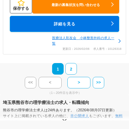
最新の募集状況を問い合わせる
保存する
詳細を見る
医療法人彰友会 小林整形外科の求人一
覧
更新日：2026/02/06 求人番号：10126318
1
2
<<
<
>
>>
（1～20件目を表示中）
埼玉県熊谷市の理学療法士の求人・転職傾向
熊谷市の理学療法士求人は24件あります。（2026年08月07日更新）
サイト上に掲載されている求人の他に、
非公開求人
もございます。
無料
転職支援サービス
にお申し込みいただくと、全求人からご希望条件に合
う求人を提案させていただきます。