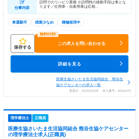
訪問でのリハビリ業務 ※訪問時の移動手段は車とな
ります／社用車・自家用車は応相…
仕事内容
車通勤可
残業少なめ
積極採用中
この求人を問い合わせる
保存する
詳細を見る
医療生協さいたま生活協同組合 熊谷生
協ケアセンターの求人一覧
更新日：2026/02/06 求人番号：9044470
理学療法士
正職員
医療生協さいたま生活協同組合 熊谷生協ケアセンター
の理学療法士求人(正職員)