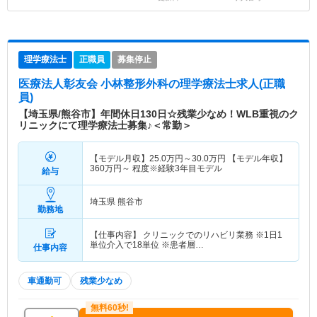
理学療法士
正職員
募集停止
医療法人彰友会 小林整形外科
の理学療法士求人(正職
員)
【埼玉県/熊谷市】年間休日130日☆残業少なめ！WLB重視のク
リニックにて理学療法士募集♪＜常勤＞
【モデル月収】
25.0
万円～
30.0
万円
【モデル年収】
360
万円～
程度※経験3年目モデル
給与
埼玉県 熊谷市
勤務地
【仕事内容】 クリニックでのリハビリ業務 ※1日1
単位介入で18単位 ※患者層…
仕事内容
車通勤可
残業少なめ