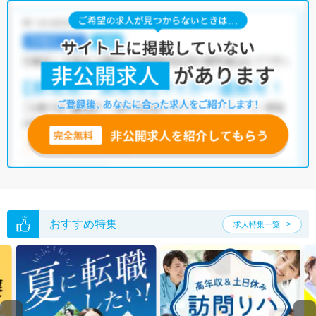
熊谷市の理学療法士求人では以下のような条件が人気です。
・
土日祝休
・
積極採用中
・
新卒OK
・
正社員(正職員)
・
病院
・
クリニック
・
介護福祉施設
・
訪問リハビリ(在宅医療)
・
小児リハビ
リ
・
保育園
他の条件でも人気の求人がございますので、「こだわり条件」から検索
いただくか、お気軽にお問い合わせください。
全国の理学療法士求人
から検索いただくことも可能です。
無料転職支援サービス
にお申し込みいただくと、ご希望条件をヒアリン
グした上で求人をご提案いたします。
ご希望条件がまだ定まっていない方は
人気の希望条件をピックアップし
た求人特集
をぜひご活用ください。
転職支援の他、情報収集や募集状況の確認も、お気軽にご相談くださ
い。
おすすめ特集
求人特集一覧