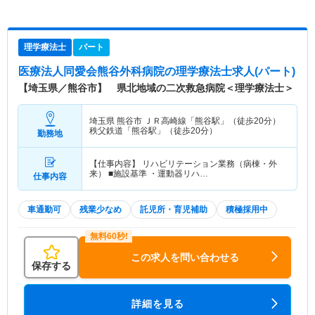
理学療法士
パート
医療法人同愛会熊谷外科病院
の理学療法士求人(パート)
【埼玉県／熊谷市】 県北地域の二次救急病院＜理学療法士＞
埼玉県 熊谷市
ＪＲ高崎線「熊谷駅」（徒歩20分）
秩父鉄道「熊谷駅」（徒歩20分）
勤務地
【仕事内容】 リハビリテーション業務（病棟・外
来） ■施設基準 ・運動器リハ…
仕事内容
車通勤可
残業少なめ
託児所・育児補助
積極採用中
この求人を問い合わせる
保存する
詳細を見る