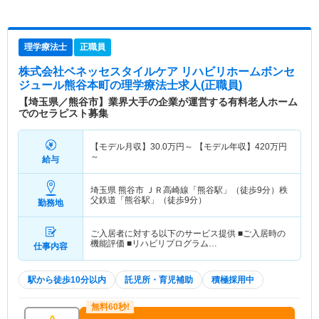
理学療法士
正職員
株式会社ベネッセスタイルケア リハビリホームボンセ
ジュール熊谷本町
の理学療法士求人(正職員)
【埼玉県／熊谷市】業界大手の企業が運営する有料老人ホーム
でのセラピスト募集
【モデル月収】
30.0
万円～
【モデル年収】
420
万円
～
給与
埼玉県 熊谷市
ＪＲ高崎線「熊谷駅」（徒歩9分）秩
父鉄道「熊谷駅」（徒歩9分）
勤務地
ご入居者に対する以下のサービス提供 ■ご入居時の
機能評価 ■リハビリプログラム…
仕事内容
駅から徒歩10分以内
託児所・育児補助
積極採用中