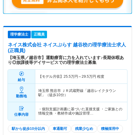
理学療法士
正職員
ネイス株式会社 ネイスぷらす 越谷校
の理学療法士求人
(正職員)
【埼玉県／越谷市】運動療育に力を入れています♪長期休暇あ
り◎放課後等デイサービスでの理学療法士募集
【モデル月収】
25.5
万円～
29.5
万円
程度
給与
埼玉県 熊谷市
ＪＲ武蔵野線「越谷レイクタウン
駅」（徒歩10分）
勤務地
・個別支援計画書に基づいた直接支援 ・ご家族との
情報交換 ・教材作成や施設管理…
仕事内容
駅から徒歩10分以内
車通勤可
残業少なめ
積極採用中