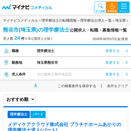
マイナビコメディカル
理学療法士の転職情報
理学療法士求人一覧
埼玉県
熊谷市(埼玉県)の理学療法士
公開求人・転職・募集情報一覧
24
求人数
件
※非公開求人を除く
2026年08月07日(金)更新
職種
理学療法士
変更する
勤務地
埼玉県熊谷市
変更する
求人条件
その他求人条件未設定
変更する
この検索条件を保存する
条件をクリア
理学療法士
パート
メディケアクラウド株式会社 プラチナホームあかり
の
理学療法士求人(パート)