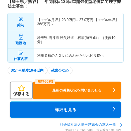
【埼玉県／熊谷】 年間休日125日◎超強化型老健にて理学療
法士募集！
【モデル月収】
23.0
万円～
27.0
万円
【モデル年収】
368
万円～
給与
埼玉県 熊谷市
秩父鉄道「石原(埼玉)駅」（徒歩10
分）
勤務地
利用者様のＡＤＬに合わせたリハビリ提供
仕事内容
駅から徒歩10分以内
残業少なめ
最新の募集状況を問い合わせる
保存する
詳細を見る
社会福祉法人埼玉慈恵会の求人一覧
更新日：2026/05/08 求人番号：9135213