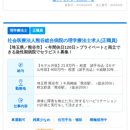
更新日：2026/02/06 求人番号：9044436
理学療法士
正職員
社会医療法人熊谷総合病院
の理学療法士求人(正職員)
【埼玉県／熊谷市】＜年間休日120日＞プライベートと両立で
きる急性期病院でセラピスト募集！
【モデル月収】
21.8
万円～
程度 諸手当込 【モデ
ル年収】
400
万円～
程度（諸手当込）※経験10年モ
給与
デル
埼玉県 熊谷市
ＪＲ高崎線「熊谷駅」（徒歩20分）
秩父鉄道「熊谷駅」（徒歩20分）
勤務地
身体に障害を抱えた方に対するリハビリテーション
の計画と実行をして頂きます。 …
仕事内容
車通勤可
残業少なめ
住宅手当・補助
積極採用中