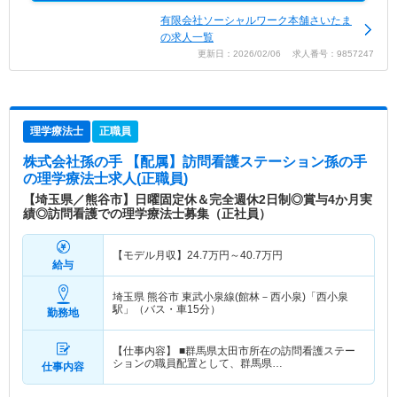
有限会社ソーシャルワーク本舗さいたま
の求人一覧
更新日：2026/02/06 求人番号：9857247
理学療法士
正職員
株式会社孫の手 【配属】訪問看護ステーション孫の手
の理学療法士求人(正職員)
【埼玉県／熊谷市】日曜固定休＆完全週休2日制◎賞与4か月実
績◎訪問看護での理学療法士募集（正社員）
【モデル月収】
24.7
万円～
40.7
万円
給与
埼玉県 熊谷市
東武小泉線(館林－西小泉)「西小泉
駅」（バス・車15分）
勤務地
【仕事内容】 ■群馬県太田市所在の訪問看護ステー
ションの職員配置として、群馬県…
仕事内容