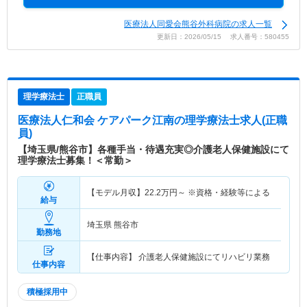
医療法人同愛会熊谷外科病院の求人一覧
更新日：2026/05/15 求人番号：580455
理学療法士
正職員
医療法人仁和会 ケアパーク江南
の理学療法士求人(正職
員)
【埼玉県/熊谷市】各種手当・待遇充実◎介護老人保健施設にて
理学療法士募集！＜常勤＞
【モデル月収】
22.2
万円～
※資格・経験等による
給与
埼玉県 熊谷市
勤務地
【仕事内容】 介護老人保健施設にてリハビリ業務
仕事内容
積極採用中