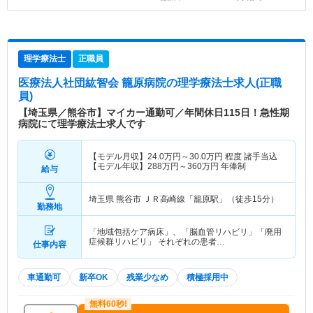
理学療法士
正職員
医療法人社団紘智会 籠原病院
の理学療法士求人(正職
員)
【埼玉県／熊谷市】マイカー通勤可／年間休日115日！急性期
病院にて理学療法士求人です
【モデル月収】
24.0
万円～
30.0
万円
程度 諸手当込
【モデル年収】
288
万円～
360
万円
年俸制
給与
埼玉県 熊谷市
ＪＲ高崎線「籠原駅」（徒歩15分）
勤務地
「地域包括ケア病床」、「脳血管リハビリ」「廃用
症候群リハビリ」 それぞれの患者…
仕事内容
車通勤可
新卒OK
残業少なめ
積極採用中