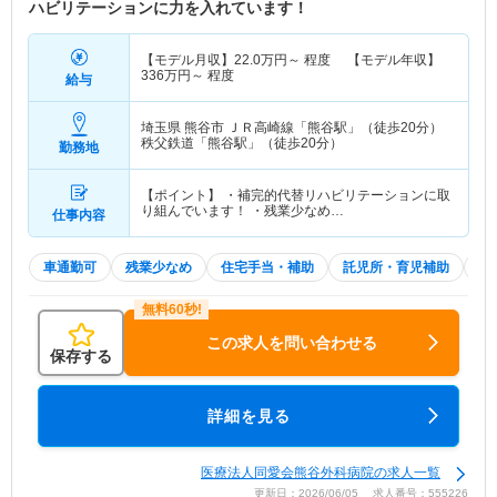
ハビリテーションに力を入れています！
【モデル月収】
22.0
万円～
程度 【モデル年収】
336
万円～
程度
給与
埼玉県 熊谷市
ＪＲ高崎線「熊谷駅」（徒歩20分）
秩父鉄道「熊谷駅」（徒歩20分）
勤務地
【ポイント】 ・補完的代替リハビリテーションに取
り組んでいます！ ・残業少なめ…
仕事内容
車通勤可
残業少なめ
住宅手当・補助
託児所・育児補助
積
この求人を問い合わせる
保存する
詳細を見る
医療法人同愛会熊谷外科病院の求人一覧
更新日：2026/06/05 求人番号：555226