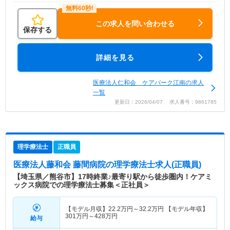
この求人を問い合わせる
保存する
詳細を見る
医療法人仁和会 ケアパーク江南の求人
一覧
更新日：2026/04/07 求人番号：9861785
理学療法士
正職員
医療法人藤和会 藤間病院
の理学療法士求人(正職員)
【埼玉県／熊谷市】17時終業♪最寄り駅から徒歩圏内！ケアミ
ックス病院での理学療法士募集＜正社員＞
【モデル月収】
22.2
万円～
32.2
万円
【モデル年収】
301
万円～
428
万円
給与