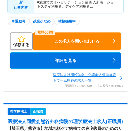
■施設でのリハビリテーション業務 入所者、ショー
トステイ利用者、デイケア利用者…
仕事内容
車通勤可
残業少なめ
積極採用中
この求人を問い合わせる
保存する
詳細を見る
医療法人社団松弘会 介護老人保健施設
トワーム熊谷の求人一覧
更新日：2026/06/05 求人番号：9046877
理学療法士
正職員
医療法人同愛会熊谷外科病院
の理学療法士求人(正職員)
【埼玉県／熊谷市】地域包括ケア病棟での在宅復帰のためのリ