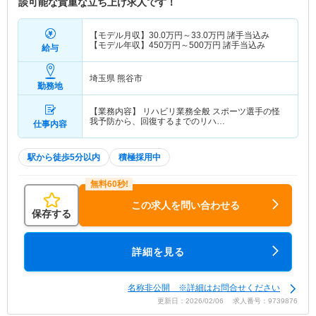
談可能な貴重な立ち上げ求人です！
【モデル月収】
30.0
万円～
33.0
万円
諸手当込み
【モデル年収】
450
万円～
500
万円
諸手当込み
給与
埼玉県 熊谷市
勤務地
【業務内容】 リハビリ業務全般 スポーツ選手の怪
我予防から、回復するまでのリハ…
仕事内容
駅から徒歩5分以内
積極採用中
この求人を問い合わせる
保存する
詳細を見る
名称非公開 ※詳細はお問合せください
更新日：2026/02/06 求人番号：9739876