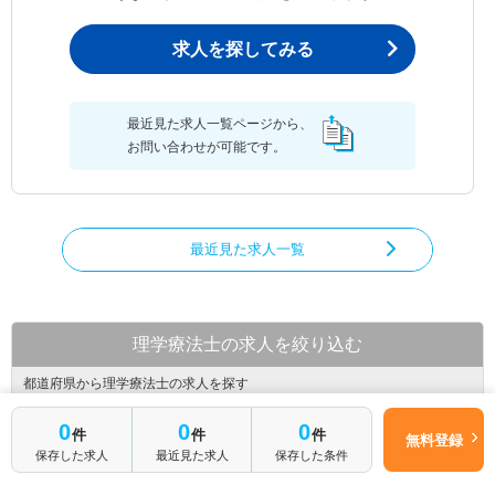
求人を探してみる
最近見た求人一覧ページから、
お問い合わせが可能です。
最近見た求人一覧
理学療法士の求人を絞り込む
都道府県から理学療法士の求人を探す
北海道
青森県
岩手県
0
0
0
件
件
件
無料登録
宮城県
秋田県
山形県
保存した求人
最近見た求人
保存した条件
福島県
茨城県
栃木県