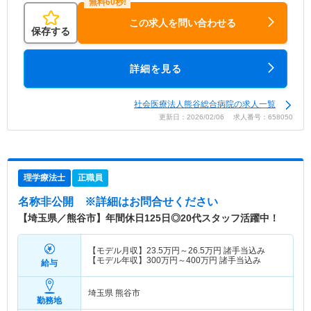
この求人を問い合わせる
保存する
詳細を見る
社会医療法人熊谷総合病院の求人一覧
更新日：2026/02/06 求人番号：658050
理学療法士
正職員
名称非公開
※詳細はお問合せください
【埼玉県／熊谷市】年間休日125日◎20代スタッフ活躍中！
【モデル月収】
23.5
万円～
26.5
万円
諸手当込み
【モデル年収】
300
万円～
400
万円
諸手当込み
給与
埼玉県 熊谷市
勤務地