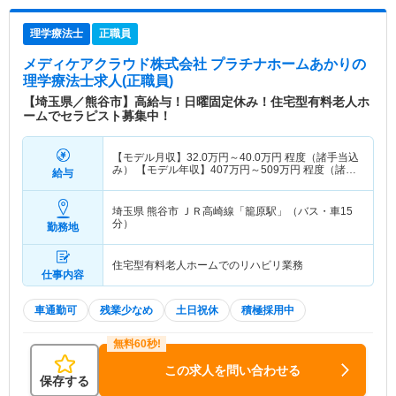
理学療法士
正職員
メディケアクラウド株式会社 プラチナホームあかり
の
理学療法士求人(正職員)
【埼玉県／熊谷市】高給与！日曜固定休み！住宅型有料老人ホ
ームでセラピスト募集中！
【モデル月収】
32.0
万円～
40.0
万円
程度（諸手当込
み） 【モデル年収】
407
万円～
509
万円
程度（諸手
給与
当込み）
埼玉県 熊谷市
ＪＲ高崎線「籠原駅」（バス・車15
分）
勤務地
住宅型有料老人ホームでのリハビリ業務
仕事内容
車通勤可
残業少なめ
土日祝休
積極採用中
この求人を問い合わせる
保存する