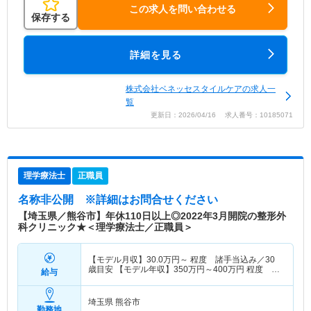
この求人を問い合わせる
保存する
詳細を見る
株式会社ベネッセスタイルケアの求人一
覧
更新日：2026/04/16 求人番号：10185071
理学療法士
正職員
名称非公開
※詳細はお問合せください
【埼玉県／熊谷市】年休110日以上◎2022年3月開院の整形外
科クリニック★＜理学療法士／正職員＞
【モデル月収】
30.0
万円～
程度 諸手当込み／30
歳目安 【モデル年収】
350
万円～
400
万円
程度 諸
給与
手当込み／30歳目安
埼玉県 熊谷市
勤務地