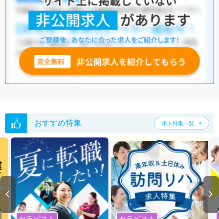
院
・
クリニック
・
介護福祉施設
・
訪問リハビリ(在宅医療)
・
小児
リハビリ
・
その他
他の条件でも人気の求人がございますので、「こだわり条件」から検索
いただくか、お気軽にお問い合わせください。
全国の理学療法士求人
から検索いただくことも可能です。
無料転職支援サービス
にお申し込みいただくと、ご希望条件をヒアリン
グした上で求人をご提案いたします。
ご希望条件がまだ定まっていない方は
人気の希望条件をピックアップし
た求人特集
をぜひご活用ください。
転職支援の他、情報収集や募集状況の確認も、お気軽にご相談くださ
い。
おすすめ特集
求人特集一覧
セラピスト
セラピスト