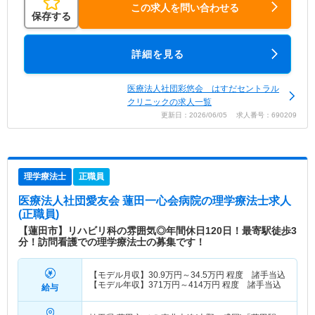
この求人を問い合わせる
保存する
詳細を見る
医療法人社団彩悠会 はすだセントラル
クリニックの求人一覧
更新日：2026/06/05 求人番号：690209
理学療法士
正職員
医療法人社団愛友会 蓮田一心会病院
の理学療法士求人
(正職員)
【蓮田市】リハビリ科の雰囲気◎年間休日120日！最寄駅徒歩3
分！訪問看護での理学療法士の募集です！
【モデル月収】
30.9
万円～
34.5
万円
程度 諸手当込
【モデル年収】
371
万円～
414
万円
程度 諸手当込
給与