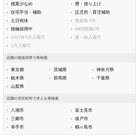
比企郡鳩山町
比企郡ときがわ町
残業少なめ
寮・借り上げ
秩父郡横瀬町
秩父郡皆野町
住宅手当・補助
託児所・育児補助
秩父郡長瀞町
秩父郡小鹿野町
土日祝休
無資格 OK
秩父郡東秩父村
児玉郡美里町
積極採用中
WEB面接OK
児玉郡神川町
児玉郡上里町
2027年4月入職可
夏～秋入職可
大里郡寄居町
南埼玉郡宮代町
1月入職可
北葛飾郡杉戸町
北葛飾郡松伏町
近隣の都道府県で再検索
東京都
茨城県
神奈川県
栃木県
群馬県
千葉県
山梨県
近隣の市区町村で求人を再検索
八潮市
富士見市
三郷市
坂戸市
幸手市
鶴ヶ島市