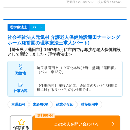
更新日：2026/06/17 求人番号：516420
理学療法士
パート
社会福祉法人元気村 介護老人保健施設蓮田ナーシング
ホーム翔裕園
の理学療法士求人(パート)
【埼玉県／蓮田市】1997年9月に市内では希少な老人保健施設
として開設しました＜理学療法士＞
埼玉県 蓮田市
ＪＲ東北本線(上野－盛岡)「蓮田駅」
（バス・車13分）
勤務地
【仕事内容】 施設入所者、通所者のリハビリ利用者
様に対するリハビリのお仕事です…
仕事内容
車通勤可
未経験OK
残業少なめ
積極採用中
この求人を問い合わせる
保存する