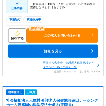
【仕事内容】 ■通所・入所・訪問のリハビリ業務 ※
兼務となります 【おすすめ…
仕事内容
車通勤可
積極採用中
この求人を問い合わせる
保存する
詳細を見る
医療法人名圭会 介護老人保健施設ケア
タウンゆうゆうの求人一覧
更新日：2026/07/13 求人番号：596596
理学療法士
正職員
社会福祉法人元気村 介護老人保健施設蓮田ナーシング
ホーム翔裕園
の理学療法士求人(正職員)