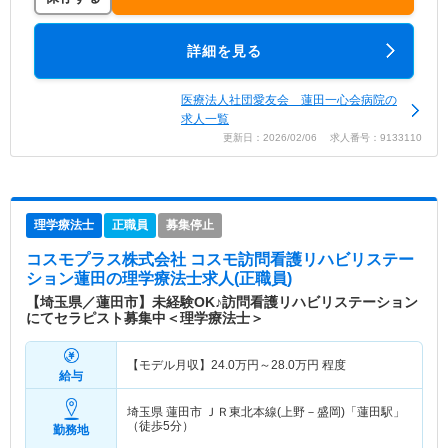
詳細を見る
医療法人社団愛友会 蓮田一心会病院の
求人一覧
更新日：2026/02/06 求人番号：9133110
理学療法士
正職員
募集停止
コスモプラス株式会社 コスモ訪問看護リハビリステー
ション蓮田
の理学療法士求人(正職員)
【埼玉県／蓮田市】未経験OK♪訪問看護リハビリステーション
にてセラピスト募集中＜理学療法士＞
【モデル月収】
24.0
万円～
28.0
万円
程度
給与
埼玉県 蓮田市
ＪＲ東北本線(上野－盛岡)「蓮田駅」
（徒歩5分）
勤務地