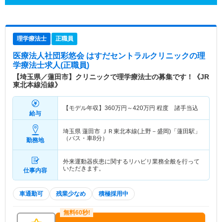
理学療法士
正職員
医療法人社団彩悠会 はすだセントラルクリニック
の理
学療法士求人(正職員)
【埼玉県／蓮田市】クリニックで理学療法士の募集です！《JR
東北本線沿線》
【モデル年収】
360
万円～
420
万円
程度 諸手当込
給与
埼玉県 蓮田市
ＪＲ東北本線(上野－盛岡)「蓮田駅」
（バス・車8分）
勤務地
外来運動器疾患に関するリハビリ業務全般を行って
いただきます。
仕事内容
車通勤可
残業少なめ
積極採用中