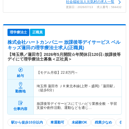
社会福祉法人元気村の求人一覧
更新日：2026/07/13 求人番号：584432
理学療法士
正職員
株式会社ハートカンパニー 放課後等デイサービス ベル
キッズ蓮田
の理学療法士求人(正職員)
【埼玉県／蓮田市】2026年5月開院☆年間休日120日♪放課後等
デイにて理学療法士募集＜正社員＞
【モデル月収】
22.8
万円～
給与
埼玉県 蓮田市
ＪＲ東北本線(上野－盛岡)「蓮田駅」
（徒歩6分）
勤務地
放課後等デイサービスにてリハビリ業務全般 ・学習
支援や創作活動、運動などを通じ…
仕事内容
駅から徒歩10分以内
車通勤可
未経験OK
残業少なめ
住宅