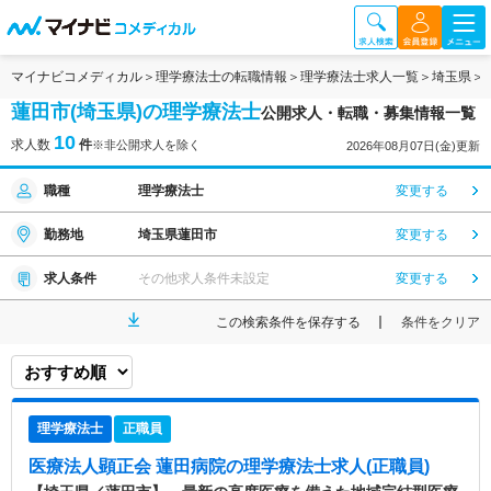
マイナビコメディカル
理学療法士の転職情報
理学療法士求人一覧
埼玉県
蓮田市(埼玉県)の理学療法士
公開求人・転職・募集情報一覧
10
求人数
件
※非公開求人を除く
2026年08月07日(金)更新
職種
理学療法士
変更する
勤務地
埼玉県蓮田市
変更する
求人条件
その他求人条件未設定
変更する
この検索条件を保存する
条件をクリア
理学療法士
正職員
医療法人顕正会 蓮田病院
の理学療法士求人(正職員)