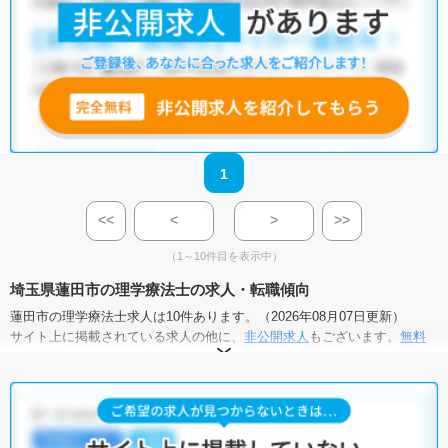
1
<<
<
>
>>
（1～10件目を表示中）
埼玉県蓮田市の理学療法士の求人・転職傾向
蓮田市の理学療法士求人は10件あります。（2026年08月07日更新）
サイト上に掲載されている求人の他に、
非公開求人
もございます。
無料
転職支援サービス
にお申し込みいただくと、全求人からご希望条件に合
う求人を提案させていただきます。
蓮田市の理学療法士求人では以下のような条件が人気です。
・
土日祝休
・
積極採用中
・
残業少なめ
・
正社員(正職員)
・
病