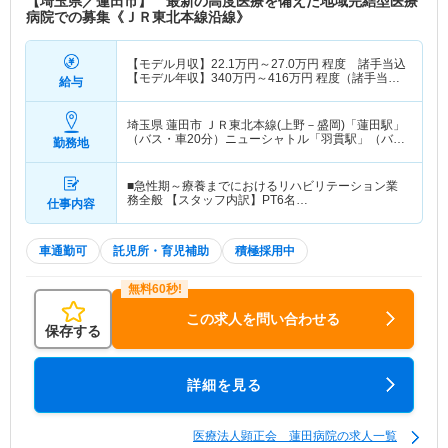
【埼玉県／蓮田市】 最新の高度医療を備えた地域完結型医療
病院での募集《ＪＲ東北本線沿線》
【モデル月収】
22.1
万円～
27.0
万円
程度 諸手当込
【モデル年収】
340
万円～
416
万円
程度（諸手当込
給与
み）
埼玉県 蓮田市
ＪＲ東北本線(上野－盛岡)「蓮田駅」
（バス・車20分）ニューシャトル「羽貫駅」（バ
勤務地
ス・車15分）
■急性期～療養までにおけるリハビリテーション業
務全般 【スタッフ内訳】PT6名…
仕事内容
車通勤可
託児所・育児補助
積極採用中
この求人を問い合わせる
保存する
詳細を見る
医療法人顕正会 蓮田病院の求人一覧