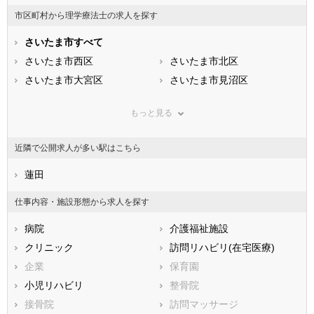
山梨県
長野県
富山県
市区町村から理学療法士の求人を探す
石川県
福井県
岐阜県
静岡県
さいたま市すべて
愛知県
三重県
滋賀県
さいたま市西区
京都府
さいたま市北区
大阪府
兵庫県
さいたま市大宮区
奈良県
さいたま市見沼区
和歌山県
鳥取県
さいたま市中央区
島根県
さいたま市桜区
岡山県
もっと見る
広島県
さいたま市浦和区
山口県
さいたま市南区
徳島県
香川県
さいたま市緑区
愛媛県
さいたま市岩槻区
高知県
近隣で公開求人が多い駅はこちら
福岡県
市部
佐賀県
長崎県
熊本県
川越市
蓮田
大分県
熊谷市
宮崎県
鹿児島県
川口市
沖縄県
行田市
仕事内容・施設形態から求人を探す
秩父市
所沢市
病院
介護福祉施設
飯能市
加須市
クリニック
訪問リハビリ(在宅医療)
本庄市
東松山市
企業
保育園
春日部市
狭山市
小児リハビリ
整骨院
羽生市
鴻巣市
接骨院
訪問マッサージ
深谷市
上尾市