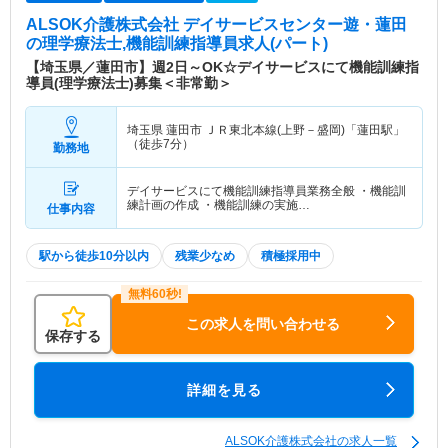
ALSOK介護株式会社 デイサービスセンター遊・蓮田
の理学療法士,機能訓練指導員求人(パート)
【埼玉県／蓮田市】週2日～OK☆デイサービスにて機能訓練指
導員(理学療法士)募集＜非常勤＞
埼玉県 蓮田市
ＪＲ東北本線(上野－盛岡)「蓮田駅」
（徒歩7分）
勤務地
デイサービスにて機能訓練指導員業務全般 ・機能訓
練計画の作成 ・機能訓練の実施…
仕事内容
駅から徒歩10分以内
残業少なめ
積極採用中
この求人を問い合わせる
保存する
詳細を見る
ALSOK介護株式会社の求人一覧