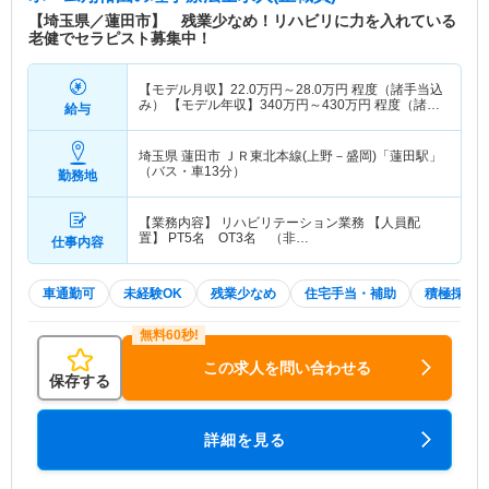
【埼玉県／蓮田市】 残業少なめ！リハビリに力を入れている
老健でセラピスト募集中！
【モデル月収】
22.0
万円～
28.0
万円
程度（諸手当込
み） 【モデル年収】
340
万円～
430
万円
程度（諸手
給与
当込み）
埼玉県 蓮田市
ＪＲ東北本線(上野－盛岡)「蓮田駅」
（バス・車13分）
勤務地
【業務内容】 リハビリテーション業務 【人員配
置】 PT5名 OT3名 （非…
仕事内容
車通勤可
未経験OK
残業少なめ
住宅手当・補助
積極採用
この求人を問い合わせる
保存する
詳細を見る