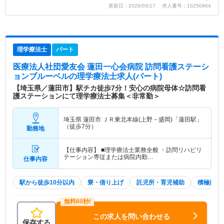
更新日：2026/03/17 求人番号：10250964
理学療法士
パート
医療法人社団愛友会 蓮田一心会病院 訪問看護ステーシ
ョンブルーベル
の理学療法士求人(パート)
【埼玉県／蓮田市】駅チカ徒歩7分！安心の病院母体☆訪問看
護ステーションにて理学療法士募集＜非常勤＞
埼玉県 蓮田市
ＪＲ東北本線(上野－盛岡)「蓮田駅」
（徒歩7分）
勤務地
【仕事内容】 ■理学療法士業務全般 ・訪問リハビリ
テーション専従または病院内勤…
仕事内容
駅から徒歩10分以内
寮・借り上げ
託児所・育児補助
積極採用
この求人を問い合わせる
保存する