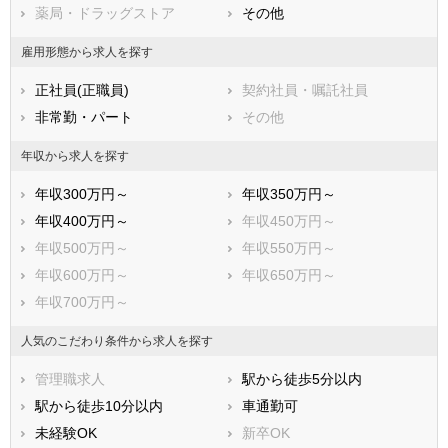
薬局・ドラッグストア
その他
草加市
越谷市
蕨市
戸田市
雇用形態から求人を探す
入間市
朝霞市
正社員(正職員)
契約社員・嘱託社員
志木市
和光市
非常勤・パート
その他
新座市
桶川市
久喜市
北本市
年収から求人を探す
八潮市
富士見市
年収300万円～
年収350万円～
三郷市
蓮田市
年収400万円～
年収450万円～
坂戸市
幸手市
年収500万円～
年収550万円～
鶴ヶ島市
日高市
年収600万円～
年収650万円～
吉川市
ふじみ野市
年収700万円～
白岡市
北足立郡伊奈町
入間郡三芳町
入間郡毛呂山町
人気のこだわり条件から求人を探す
入間郡越生町
比企郡滑川町
管理職求人
駅から徒歩5分以内
比企郡嵐山町
比企郡小川町
駅から徒歩10分以内
車通勤可
比企郡川島町
比企郡吉見町
未経験OK
新卒OK