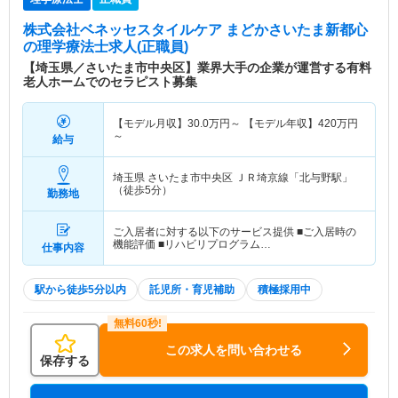
株式会社ベネッセスタイルケア まどかさいたま新都心
の理学療法士求人(正職員)
【埼玉県／さいたま市中央区】業界大手の企業が運営する有料
老人ホームでのセラピスト募集
【モデル月収】
30.0
万円～
【モデル年収】
420
万円
～
給与
埼玉県 さいたま市中央区
ＪＲ埼京線「北与野駅」
（徒歩5分）
勤務地
ご入居者に対する以下のサービス提供 ■ご入居時の
機能評価 ■リハビリプログラム…
仕事内容
駅から徒歩5分以内
託児所・育児補助
積極採用中
この求人を問い合わせる
保存する