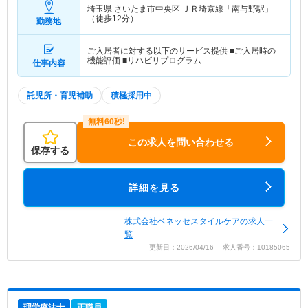
埼玉県 さいたま市中央区
ＪＲ埼京線「南与野駅」
（徒歩12分）
勤務地
ご入居者に対する以下のサービス提供 ■ご入居時の
機能評価 ■リハビリプログラム…
仕事内容
託児所・育児補助
積極採用中
この求人を問い合わせる
保存する
詳細を見る
株式会社ベネッセスタイルケアの求人一
覧
更新日：2026/04/16 求人番号：10185065
理学療法士
正職員