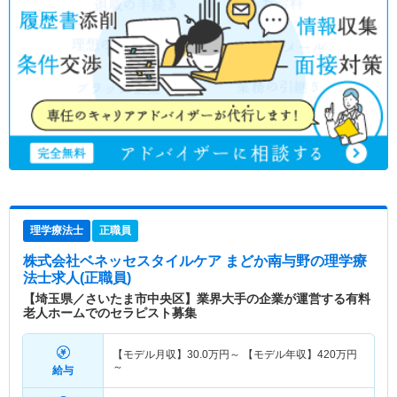
理学療法士
正職員
株式会社ベネッセスタイルケア まどか南与野
の理学療
法士求人(正職員)
【埼玉県／さいたま市中央区】業界大手の企業が運営する有料
老人ホームでのセラピスト募集
【モデル月収】
30.0
万円～
【モデル年収】
420
万円
～
給与