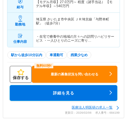
【モデル月収】
27.0
万円～
程度（諸手当込） 【モ
デル年収】～540万円
給与
埼玉県 さいたま市中央区
ＪＲ埼京線「与野本町
駅」（徒歩7分）
勤務地
・在宅で療養中の地域の方々への訪問リハビリサー
ビス ・一人ひとりのニーズに寄り…
仕事内容
駅から徒歩10分以内
車通勤可
残業少なめ
最新の募集状況を問い合わせる
保存する
詳細を見る
医療法人明医研の求人一覧
更新日：2026/02/06 求人番号：684199