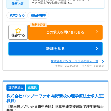
ーク ●基本的な動作の指導 ●…
仕事内容
残業少なめ
積極採用中
この求人を問い合わせる
保存する
詳細を見る
株式会社バンブーワァオの求人一覧
更新日：2026/02/06 求人番号：9101624
理学療法士
正職員
株式会社バンブーワァオ 与野新校
の理学療法士求人(正
職員)
【埼玉県／さいたま市中央区】児童発達支援施設で理学療法士
募集！