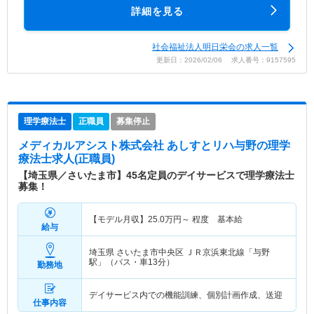
詳細を見る
社会福祉法人明日栄会の求人一覧
更新日：2026/02/06 求人番号：9157595
理学療法士
正職員
募集停止
メディカルアシスト株式会社 あしすとリハ与野
の理学
療法士求人(正職員)
【埼玉県／さいたま市】45名定員のデイサービスで理学療法士
募集！
【モデル月収】
25.0
万円～
程度 基本給
給与
埼玉県 さいたま市中央区
ＪＲ京浜東北線「与野
駅」（バス・車13分）
勤務地
デイサービス内での機能訓練、個別計画作成、送迎
仕事内容