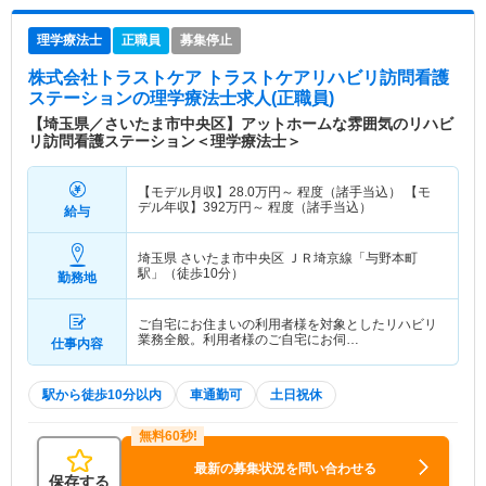
理学療法士
正職員
募集停止
株式会社トラストケア トラストケアリハビリ訪問看護
ステーション
の理学療法士求人(正職員)
【埼玉県／さいたま市中央区】アットホームな雰囲気のリハビ
リ訪問看護ステーション＜理学療法士＞
【モデル月収】
28.0
万円～
程度（諸手当込） 【モ
デル年収】
392
万円～
程度（諸手当込）
給与
埼玉県 さいたま市中央区
ＪＲ埼京線「与野本町
駅」（徒歩10分）
勤務地
ご自宅にお住まいの利用者様を対象としたリハビリ
業務全般。利用者様のご自宅にお伺…
仕事内容
駅から徒歩10分以内
車通勤可
土日祝休
最新の募集状況を問い合わせる
保存する