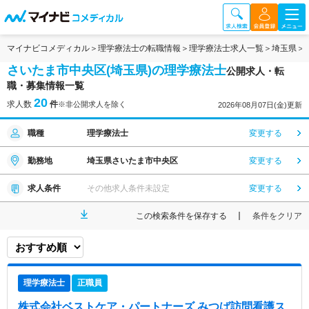
マイナビコメディカル
理学療法士の転職情報
理学療法士求人一覧
埼玉県
さいたま市中央区(埼玉県)の理学療法士
公開求人・転
職・募集情報一覧
20
求人数
件
※非公開求人を除く
2026年08月07日(金)更新
職種
理学療法士
変更する
勤務地
埼玉県さいたま市中央区
変更する
求人条件
その他求人条件未設定
変更する
この検索条件を保存する
条件をクリア
理学療法士
正職員
株式会社ベストケア・パートナーズ みつば訪問看護ス