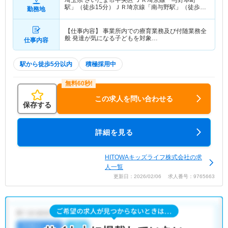
埼玉県 さいたま市中央区
ＪＲ埼京線「与野本町
駅」（徒歩15分）ＪＲ埼京線「南与野駅」（徒歩4
勤務地
分）
【仕事内容】 事業所内での療育業務及び付随業務全
般 発達が気になる子どもを対象…
仕事内容
駅から徒歩5分以内
積極採用中
この求人を問い合わせる
保存する
詳細を見る
HITOWAキッズライフ株式会社の求
人一覧
更新日：2026/02/06 求人番号：9765663