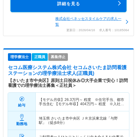
詳細を見る
株式会社ベネッセスタイルケアの求人一
覧
更新日：2026/04/16 求人番号：10185064
理学療法士
正職員
募集停止
セコム医療システム株式会社 セコムさいたま訪問看護
ステーション
の理学療法士求人(正職員)
【さいたま市中央区】原則土日祝休み◎大手企業で安心！訪問
看護での理学療法士募集＜正社員＞
【モデル月収】
26.3
万円～
程度 ※住宅手当、都市
手当含む 【モデル年収】
404
万円～
程度 ※入社時
給与
臨床経験5年目モデル
埼玉県 さいたま市中央区
ＪＲ京浜東北線「与野
駅」（徒歩8分）
勤務地
ご利用者一人ひとりとじっくり向き合えるお仕事で