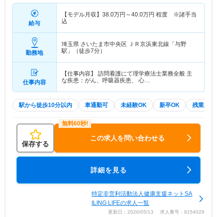
【モデル月収】
38.0
万円～
40.0
万円
程度 ※諸手当
込
給与
埼玉県 さいたま市中央区
ＪＲ京浜東北線「与野
駅」（徒歩7分）
勤務地
【仕事内容】 訪問看護にて理学療法士業務全般 主
な疾患：がん、呼吸器疾患、 心…
仕事内容
駅から徒歩10分以内
車通勤可
未経験OK
新卒OK
残業少な
この求人を問い合わせる
保存する
詳細を見る
特定非営利活動法人健康支援ネットSA
ILING LIFEの求人一覧
更新日：2026/05/13 求人番号：9154029