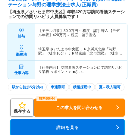
テーション与野
の理学療法士求人(正職員)
【埼玉県／さいたま市中央区】年収420万◎訪問看護ステーシ
ョンでの訪問リハビリ人員募集です！
【モデル月収】
30.0
万円～
程度 諸手当込 【モデ
ル年収】
420
万円～
程度 諸手当込
給与
埼玉県 さいたま市中央区
ＪＲ京浜東北線「与野
駅」（徒歩16分）ＪＲ埼京線「北与野駅」（徒歩
勤務地
13分） 他
【仕事内容】 訪問看護ステーションにて訪問リハビ
リ業務 ＜ポイント＞ ■さい…
仕事内容
駅から徒歩5分以内
車通勤可
積極採用中
夏～秋入職可
この求人を問い合わせる
保存する
詳細を見る