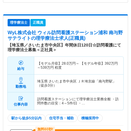
理学療法士
正職員
WyL株式会社 ウィル訪問看護ステーション浦和 南与野
サテライト
の理学療法士求人(正職員)
【埼玉県／さいたま市中央区】年間休日120日☆訪問看護にて
理学療法士募集＜正社員＞
【モデル月収】
28.0
万円～
【モデル年収】
392
万円
～
539
万円
程度
給与
埼玉県 さいたま市中央区
ＪＲ埼京線「南与野駅」
（徒歩3分）
勤務地
訪問看護ステーションにて理学療法士業務全般 ・訪
問件数の目安：4～5件/日 ・…
仕事内容
駅から徒歩5分以内
住宅手当・補助
積極採用中