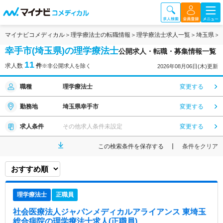
マイナビコメディカル
理学療法士の転職情報
理学療法士求人一覧
埼玉県
幸手市(埼玉県)の理学療法士
公開求人・転職・募集情報一覧
11
求人数
件
※非公開求人を除く
2026年08月06日(木)更新
職種
理学療法士
変更する
勤務地
埼玉県幸手市
変更する
求人条件
その他求人条件未設定
変更する
この検索条件を保存する
条件をクリア
理学療法士
正職員
社会医療法人ジャパンメディカルアライアンス 東埼玉
総合病院
の理学療法士求人(正職員)