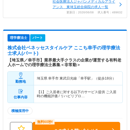
社会医療法人ジャパンメディカルアライ
アンス 東埼玉総合病院の求人一覧
更新日：2026/06/08 求人番号：489632
理学療法士
パート
株式会社ベネッセスタイルケア ここち幸手
の理学療法
士求人(パート)
【埼玉県／幸手市】業界最大手クラスの企業が運営する有料老
人ホームでの理学療法士募集＜非常勤＞
埼玉県 幸手市
東武日光線「幸手駅」（徒歩18分）
勤務地
【1】ご入居者に対する以下のサービス提供 ご入居
時の機能評価 / リハビリプロ…
仕事内容
積極採用中