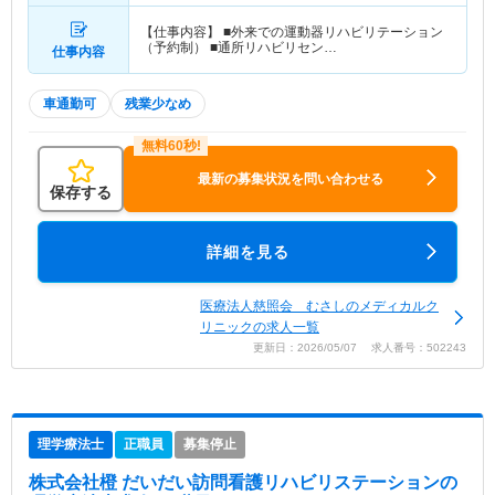
【仕事内容】 ■外来での運動器リハビリテーション
（予約制） ■通所リハビリセン…
仕事内容
車通勤可
残業少なめ
最新の募集状況を問い合わせる
保存する
詳細を見る
医療法人慈照会 むさしのメディカルク
リニックの求人一覧
更新日：2026/05/07 求人番号：502243
理学療法士
正職員
募集停止
株式会社橙 だいだい訪問看護リハビリステーション
の