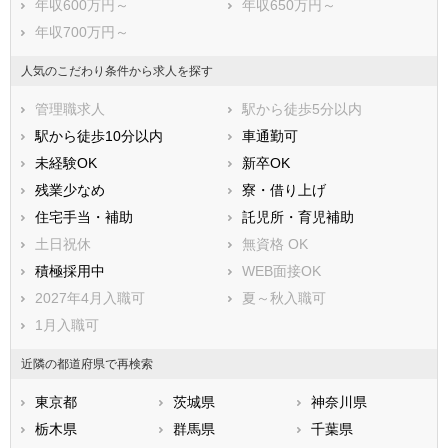
年収600万円～
年収650万円～
吉川市
ふじみ野市
年収700万円～
白岡市
北足立郡伊奈町
入間郡三芳町
入間郡毛呂山町
人気のこだわり条件から求人を探す
入間郡越生町
比企郡滑川町
管理職求人
駅から徒歩5分以内
比企郡嵐山町
比企郡小川町
駅から徒歩10分以内
車通勤可
比企郡川島町
比企郡吉見町
未経験OK
新卒OK
比企郡鳩山町
比企郡ときがわ町
残業少なめ
寮・借り上げ
秩父郡横瀬町
秩父郡皆野町
住宅手当・補助
託児所・育児補助
秩父郡長瀞町
秩父郡小鹿野町
土日祝休
無資格 OK
秩父郡東秩父村
児玉郡美里町
積極採用中
WEB面接OK
児玉郡神川町
児玉郡上里町
2027年4月入職可
夏～秋入職可
大里郡寄居町
南埼玉郡宮代町
1月入職可
北葛飾郡杉戸町
北葛飾郡松伏町
近隣の都道府県で再検索
東京都
茨城県
神奈川県
栃木県
群馬県
千葉県