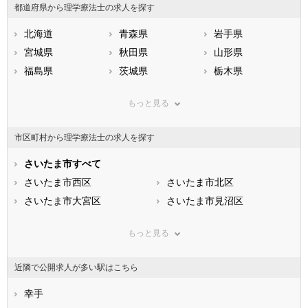
都道府県から理学療法士の求人を探す
北海道
青森県
岩手県
宮城県
秋田県
山形県
福島県
茨城県
栃木県
群馬県
埼玉県
千葉県
もっと見る
東京都
神奈川県
新潟県
山梨県
長野県
富山県
市区町村から理学療法士の求人を探す
石川県
福井県
岐阜県
静岡県
さいたま市すべて
愛知県
三重県
滋賀県
さいたま市西区
京都府
さいたま市北区
大阪府
兵庫県
さいたま市大宮区
奈良県
さいたま市見沼区
和歌山県
鳥取県
さいたま市中央区
島根県
さいたま市桜区
岡山県
もっと見る
広島県
さいたま市浦和区
山口県
さいたま市南区
徳島県
香川県
さいたま市緑区
愛媛県
さいたま市岩槻区
高知県
近隣で公開求人が多い駅はこちら
福岡県
市部
佐賀県
長崎県
熊本県
川越市
幸手
大分県
熊谷市
宮崎県