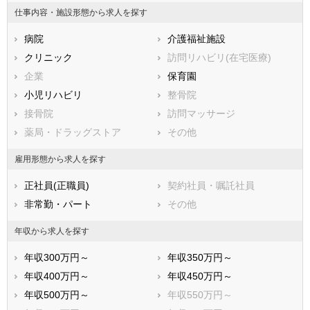
鹿児島県
川口市
沖縄県
行田市
仕事内容・施設形態から求人を探す
秩父市
所沢市
病院
介護福祉施設
飯能市
加須市
クリニック
訪問リハビリ(在宅医療)
本庄市
東松山市
企業
保育園
春日部市
狭山市
小児リハビリ
整骨院
羽生市
鴻巣市
接骨院
訪問マッサージ
深谷市
上尾市
薬局・ドラッグストア
その他
草加市
越谷市
蕨市
戸田市
雇用形態から求人を探す
入間市
朝霞市
正社員(正職員)
契約社員・嘱託社員
志木市
和光市
非常勤・パート
その他
新座市
桶川市
久喜市
北本市
年収から求人を探す
八潮市
富士見市
年収300万円～
年収350万円～
三郷市
蓮田市
年収400万円～
年収450万円～
坂戸市
幸手市
年収500万円～
年収550万円～
鶴ヶ島市
日高市