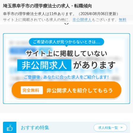
埼玉県幸手市の理学療法士の求人・転職傾向
幸手市の理学療法士求人は11件あります。（2026年08月06日更新）
サイト上に掲載されている求人の他に、
非公開求人
もございます。
無料
転職支援サービス
にお申し込みいただくと、全求人からご希望条件に合
う求人を提案させていただきます。
幸手市の理学療法士求人では以下のような条件が人気です。
・
積極採用中
・
新卒OK
・
残業少なめ
・
正社員(正職員)
・
病
院
・
クリニック
・
介護福祉施設
・
小児リハビリ
・
保育園
他の条件でも人気の求人がございますので、「こだわり条件」から検索
いただくか、お気軽にお問い合わせください。
全国の理学療法士求人
から検索いただくことも可能です。
無料転職支援サービス
にお申し込みいただくと、ご希望条件をヒアリン
グした上で求人をご提案いたします。
ご希望条件がまだ定まっていない方は
人気の希望条件をピックアップし
た求人特集
をぜひご活用ください。
転職支援の他、情報収集や募集状況の確認も、お気軽にご相談くださ
い。
おすすめ特集
求人特集一覧