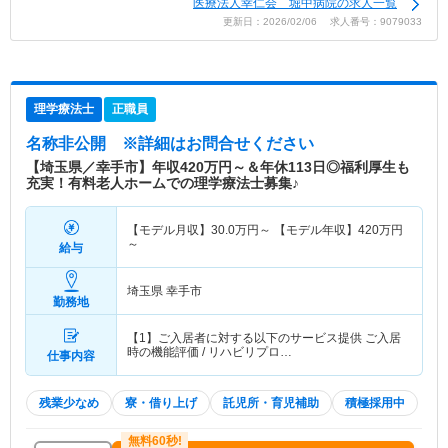
医療法人幸仁会 堀中病院の求人一覧
更新日：2026/02/06 求人番号：9079033
理学療法士
正職員
名称非公開
※詳細はお問合せください
【埼玉県／幸手市】年収420万円～＆年休113日◎福利厚生も
充実！有料老人ホームでの理学療法士募集♪
【モデル月収】
30.0
万円～
【モデル年収】
420
万円
～
給与
埼玉県 幸手市
勤務地
【1】ご入居者に対する以下のサービス提供 ご入居
時の機能評価 / リハビリプロ…
仕事内容
残業少なめ
寮・借り上げ
託児所・育児補助
積極採用中