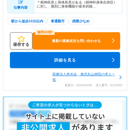
＊精神疾患と身体疾患がある（精神科身体合併症）
に対し、個別に身体機能や基本的能…
仕事内容
駅から徒歩10分以内
車通勤可
残業少なめ
最新の募集状況を問い合わせる
保存する
詳細を見る
医療法人慈光会 東武丸山病院の求人一
覧
更新日：2026/02/06 求人番号：9114502