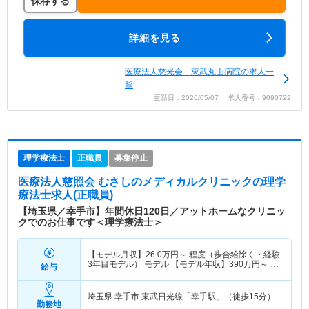
保存する
詳細を見る
医療法人慈光会 東武丸山病院の求人一
覧
更新日：2026/05/07 求人番号：9090722
理学療法士
正職員
募集停止
医療法人慈照会 むさしのメディカルクリニック
の理学
療法士求人(正職員)
【埼玉県／幸手市】年間休日120日／アットホームなクリニッ
クでのお仕事です＜理学療法士＞
【モデル月収】
26.0
万円～
程度（歩合給除く・経験
3年目モデル） モデル 【モデル年収】
390
万円～
程
給与
度（歩合給除く・経験3年目モデル） モデル
埼玉県 幸手市
東武日光線「幸手駅」（徒歩15分）
勤務地