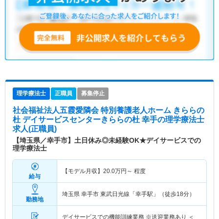
理学療法士
正職員
募集停止
社会福祉法人五霞愛隣会 特別養護老人ホーム きららの
杜 デイサービスセンターきららの杜 幸手
の理学療法士
求人(正職員)
【埼玉県／幸手市】土日休み◎未経験OK★デイサービスでの
理学療法士
【モデル月収】
20.0
万円～
程度
給与
埼玉県 幸手市
東武日光線「幸手駅」（徒歩18分）
勤務地
デイサービスでの機能訓練業務 ※送迎業務あり ＜