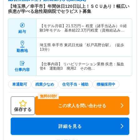
【埼玉県／幸手市】年間休日120日以上！ＳＣＵあり！幅広い
疾患が学べる急性期病院でセラピスト募集
【モデル月収】
21.5
万円～
程度（諸手当込み）※経
験3年モデル 基本給22.3万円程度（資格給込み）
給与
【モデル年収】
337
万円～
程度（諸手当込み）※経
験3年モデル 386万円程度（残業代・期末賞与除
く）
埼玉県 幸手市
東武日光線「杉戸高野台駅」（徒歩
13分）
勤務地
【仕事内容】 リハビリテーション業務 疾患：脳血
管4 運動期3 廃用2 その他…
仕事内容
車通勤可
残業少なめ
住宅手当・補助
積極採用中
この求人を問い合わせる
保存する
詳細を見る