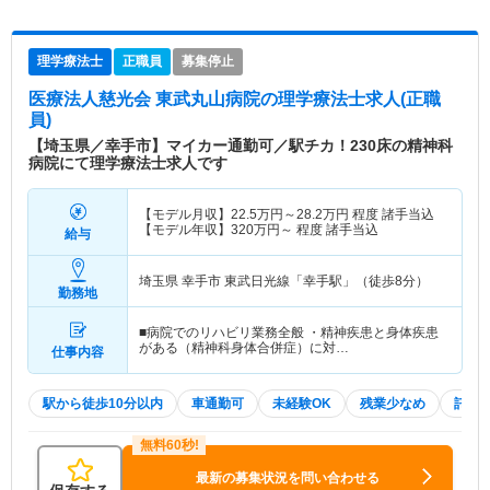
理学療法士
正職員
募集停止
医療法人慈光会 東武丸山病院
の理学療法士求人(正職
員)
【埼玉県／幸手市】マイカー通勤可／駅チカ！230床の精神科
病院にて理学療法士求人です
【モデル月収】
22.5
万円～
28.2
万円
程度 諸手当込
【モデル年収】
320
万円～
程度 諸手当込
給与
埼玉県 幸手市
東武日光線「幸手駅」（徒歩8分）
勤務地
■病院でのリハビリ業務全般 ・精神疾患と身体疾患
がある（精神科身体合併症）に対…
仕事内容
駅から徒歩10分以内
車通勤可
未経験OK
残業少なめ
託児
最新の募集状況を問い合わせる