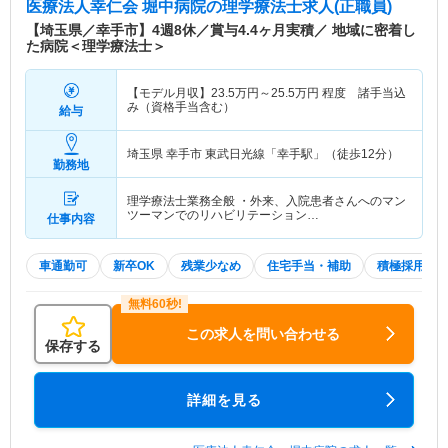
医療法人幸仁会 堀中病院
の理学療法士求人(正職員)
【埼玉県／幸手市】4週8休／賞与4.4ヶ月実積／ 地域に密着し
た病院＜理学療法士＞
【モデル月収】
23.5
万円～
25.5
万円
程度 諸手当込
み（資格手当含む）
給与
埼玉県 幸手市
東武日光線「幸手駅」（徒歩12分）
勤務地
理学療法士業務全般 ・外来、入院患者さんへのマン
ツーマンでのリハビリテーション…
仕事内容
車通勤可
新卒OK
残業少なめ
住宅手当・補助
積極採用中
この求人を問い合わせる
保存する
詳細を見る