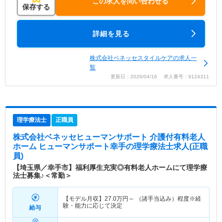
この求人を問い合わせる
保存する
詳細を見る
株式会社ベネッセスタイルケアの求人一
覧
更新日：2026/04/16 求人番号：9124311
理学療法士
正職員
株式会社ベネッセヒューマンサポート 介護付有料老人
ホーム ヒューマンサポート幸手
の理学療法士求人(正職
員)
【埼玉県／幸手市】福利厚生充実◎有料老人ホームにて理学療
法士募集♪＜常勤＞
【モデル月収】
27.0
万円～
（諸手当込み）程度※経
験・能力に応じて決定
給与