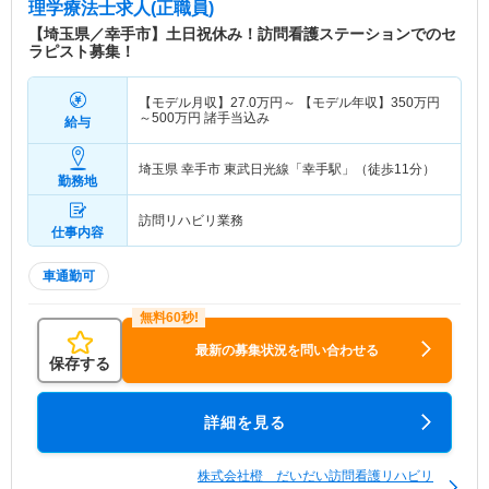
理学療法士求人(正職員)
【埼玉県／幸手市】土日祝休み！訪問看護ステーションでのセ
ラピスト募集！
【モデル月収】
27.0
万円～
【モデル年収】
350
万円
～
500
万円
諸手当込み
給与
埼玉県 幸手市
東武日光線「幸手駅」（徒歩11分）
勤務地
訪問リハビリ業務
仕事内容
車通勤可
最新の募集状況を問い合わせる
保存する
詳細を見る
株式会社橙 だいだい訪問看護リハビリ