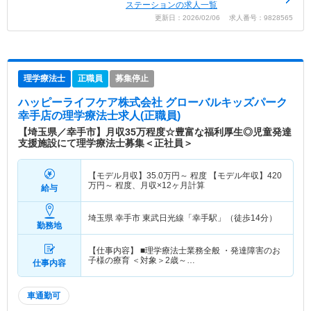
ステーションの求人一覧
更新日：2026/02/06 求人番号：9828565
理学療法士
正職員
募集停止
ハッピーライフケア株式会社 グローバルキッズパーク
幸手店
の理学療法士求人(正職員)
【埼玉県／幸手市】月収35万程度☆豊富な福利厚生◎児童発達
支援施設にて理学療法士募集＜正社員＞
【モデル月収】
35.0
万円～
程度 【モデル年収】
420
万円～
程度、月収×12ヶ月計算
給与
埼玉県 幸手市
東武日光線「幸手駅」（徒歩14分）
勤務地
【仕事内容】 ■理学療法士業務全般 ・発達障害のお
子様の療育 ＜対象＞2歳～…
仕事内容
車通勤可