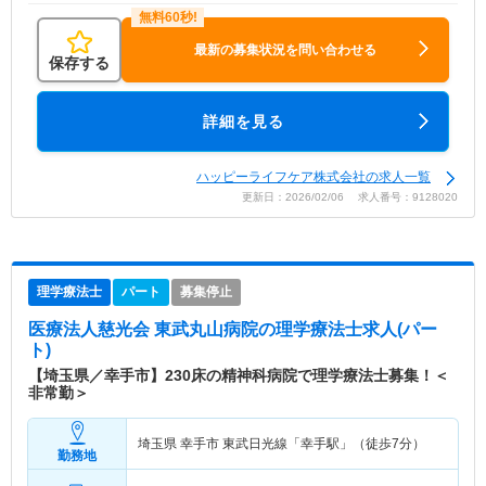
最新の募集状況を問い合わせる
保存する
詳細を見る
ハッピーライフケア株式会社の求人一覧
更新日：2026/02/06 求人番号：9128020
理学療法士
パート
募集停止
医療法人慈光会 東武丸山病院
の理学療法士求人(パー
ト)
【埼玉県／幸手市】230床の精神科病院で理学療法士募集！＜
非常勤＞
埼玉県 幸手市
東武日光線「幸手駅」（徒歩7分）
勤務地