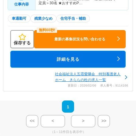
定員＞30名 ★おすすめP…
仕事内容
車通勤可
残業少なめ
住宅手当・補助
最新の募集状況を問い合わせる
保存する
詳細を見る
社会福祉法人五霞愛隣会 特別養護老人
ホーム きららの杜の求人一覧
更新日：2026/02/06 求人番号：9114166
1
<<
<
>
>>
（1～11件目を表示中）