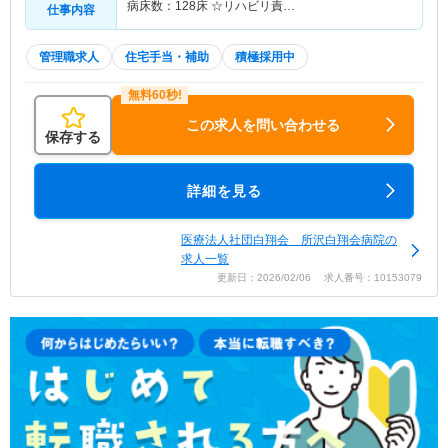
病床数：128床 ☆リハビリ責…
仕事内容
管理職求人
住宅手当・補助
積極採用中
この求人を問い合わせる
保存する
詳細を見る
医療法人社団白翔会 所沢白翔会病院の
求人一覧
更新日：2026/02/06 求人番号：10153079