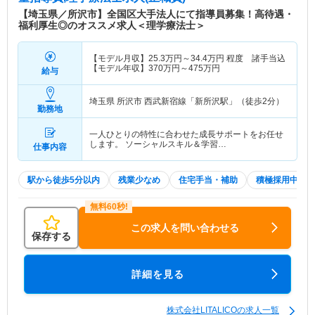
【埼玉県／所沢市】全国区大手法人にて指導員募集！高待遇・
福利厚生◎のオススメ求人＜理学療法士＞
【モデル月収】
25.3
万円～
34.4
万円
程度 諸手当込
【モデル年収】
370
万円～
475
万円
給与
埼玉県 所沢市
西武新宿線「新所沢駅」（徒歩2分）
勤務地
一人ひとりの特性に合わせた成長サポートをお任せ
します。 ソーシャルスキル＆学習…
仕事内容
駅から徒歩5分以内
残業少なめ
住宅手当・補助
積極採用中
この求人を問い合わせる
保存する
詳細を見る
株式会社LITALICOの求人一覧