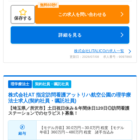
この求人を問い合わせる
保存する
詳細を見る
株式会社LITALICOの求人一覧
更新日：2026/07/08 求人番号：9097860
理学療法士
契約社員・嘱託社員
株式会社AT 指定訪問看護アットリハ航空公園
の理学療
法士求人(契約社員・嘱託社員)
【埼玉県／所沢市】土日祝日休み＆年間休日120日◎訪問看護
ステーションでのセラピスト募集！
【モデル月収】
30.0
万円～
30.0
万円
程度 【モデル
年収】
360
万円～
480
万円
程度 諸手当込み
給与