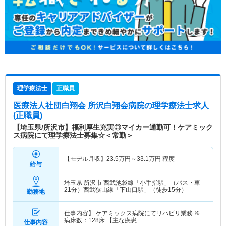
理学療法士
正職員
医療法人社団白翔会 所沢白翔会病院
の理学療法士求人
(正職員)
【埼玉県/所沢市】福利厚生充実◎マイカー通勤可！ケアミック
ス病院にて理学療法士募集☆＜常勤＞
【モデル月収】
23.5
万円～
33.1
万円
程度
給与
埼玉県 所沢市
西武池袋線「小手指駅」（バス・車
21分）西武狭山線「下山口駅」（徒歩15分）
勤務地
仕事内容】 ケアミックス病院にてリハビリ業務 ※
病床数：128床 【主な疾患…
仕事内容