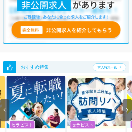
リ
・
保育園
・
その他
他の条件でも人気の求人がございますので、「こだわり条件」から検索
いただくか、お気軽にお問い合わせください。
全国の理学療法士求人
から検索いただくことも可能です。
無料転職支援サービス
にお申し込みいただくと、ご希望条件をヒアリン
グした上で求人をご提案いたします。
ご希望条件がまだ定まっていない方は
人気の希望条件をピックアップし
た求人特集
をぜひご活用ください。
転職支援の他、情報収集や募集状況の確認も、お気軽にご相談くださ
い。
おすすめ特集
求人特集一覧
セラピスト
セラピスト