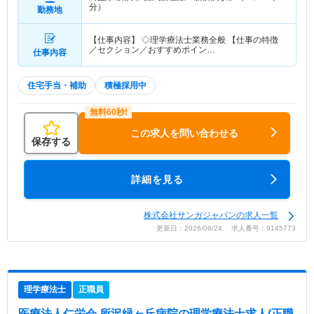
分）
勤務地
【仕事内容】 ◇理学療法士業務全般 【仕事の特徴
／セクション／おすすめポイン…
仕事内容
住宅手当・補助
積極採用中
この求人を問い合わせる
保存する
詳細を見る
株式会社サンガジャパンの求人一覧
更新日：2026/06/24 求人番号：9145773
理学療法士
正職員
医療法人仁栄会 所沢緑ヶ丘病院
の理学療法士求人(正職