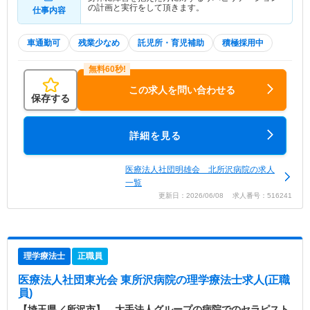
の計画と実行をして頂きます。
仕事内容
車通勤可
残業少なめ
託児所・育児補助
積極採用中
この求人を問い合わせる
保存する
詳細を見る
医療法人社団明雄会 北所沢病院の求人
一覧
更新日：2026/06/08 求人番号：516241
理学療法士
正職員
医療法人社団東光会 東所沢病院
の理学療法士求人(正職
員)
【埼玉県／所沢市】 大手法人グループの病院でのセラピスト