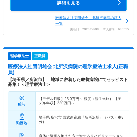
詳細を見る
医療法人社団明雄会 北所沢病院の求人
一覧
更新日：2026/06/08 求人番号：645355
理学療法士
正職員
医療法人社団明雄会 北所沢病院
の理学療法士求人(正職
員)
【埼玉県／所沢市】 地域に密着した療養病院にてセラピスト
募集！＜理学療法士＞
【モデル月収】
23.0
万円～
程度（諸手当込） 【モ
デル年収】
330
万円～
給与
埼玉県 所沢市
西武新宿線「新所沢駅」（バス・車8
分）
勤務地
身体に障害を抱えた方に対するリハビリテーション