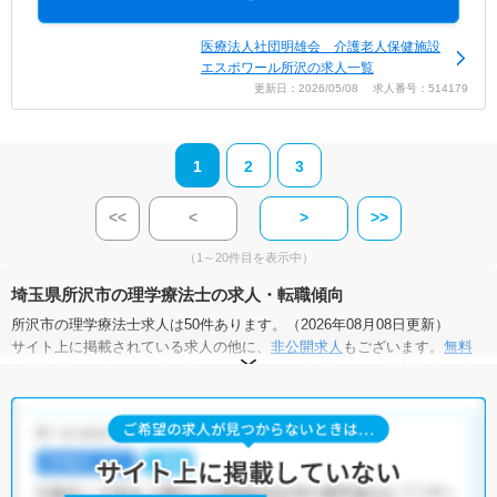
医療法人社団明雄会 介護老人保健施設
エスポワール所沢の求人一覧
更新日：2026/05/08 求人番号：514179
1
2
3
<<
<
>
>>
（1～20件目を表示中）
埼玉県所沢市の理学療法士の求人・転職傾向
所沢市の理学療法士求人は50件あります。（2026年08月08日更新）
サイト上に掲載されている求人の他に、
非公開求人
もございます。
無料
転職支援サービス
にお申し込みいただくと、全求人からご希望条件に合
う求人を提案させていただきます。
所沢市の理学療法士求人では以下のような条件が人気です。
・
土日祝休
・
積極採用中
・
新卒OK
・
正社員(正職員)
・
病院
・
クリニック
・
介護福祉施設
・
訪問リハビリ(在宅医療)
・
小児リハビ