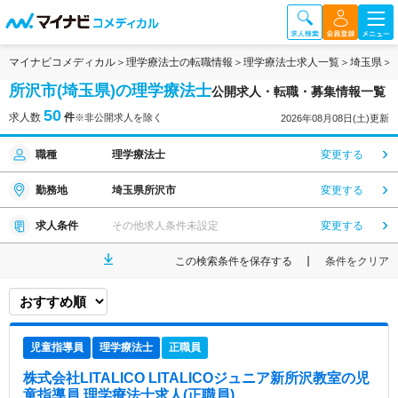
マイナビコメディカル
理学療法士の転職情報
理学療法士求人一覧
埼玉県
所沢市(埼玉県)の理学療法士
公開求人・転職・募集情報一覧
50
求人数
件
※非公開求人を除く
2026年08月08日(土)更新
職種
理学療法士
変更する
勤務地
埼玉県所沢市
変更する
求人条件
その他求人条件未設定
変更する
この検索条件を保存する
条件をクリア
児童指導員
理学療法士
正職員
株式会社LITALICO LITALICOジュニア新所沢教室
の児
童指導員,理学療法士求人(正職員)