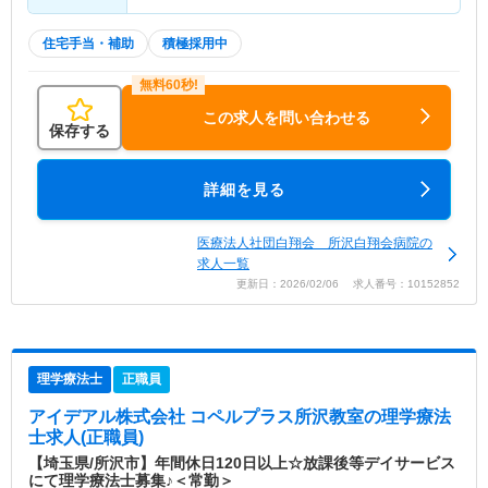
住宅手当・補助
積極採用中
この求人を問い合わせる
保存する
詳細を見る
医療法人社団白翔会 所沢白翔会病院の
求人一覧
更新日：2026/02/06 求人番号：10152852
理学療法士
正職員
アイデアル株式会社 コペルプラス所沢教室
の理学療法
士求人(正職員)
【埼玉県/所沢市】年間休日120日以上☆放課後等デイサービス
にて理学療法士募集♪＜常勤＞