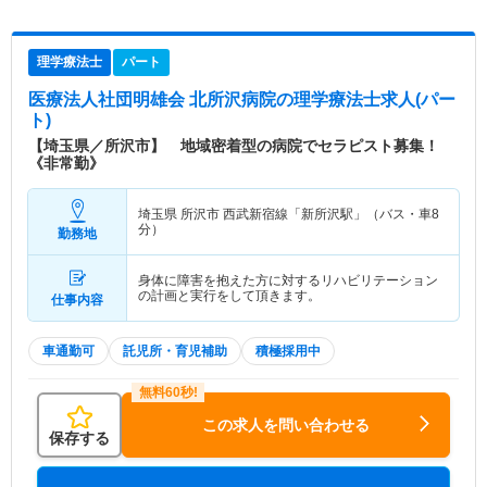
理学療法士
パート
医療法人社団明雄会 北所沢病院
の理学療法士求人(パー
ト)
【埼玉県／所沢市】 地域密着型の病院でセラピスト募集！
《非常勤》
埼玉県 所沢市
西武新宿線「新所沢駅」（バス・車8
分）
勤務地
身体に障害を抱えた方に対するリハビリテーション
の計画と実行をして頂きます。
仕事内容
車通勤可
託児所・育児補助
積極採用中
この求人を問い合わせる
保存する