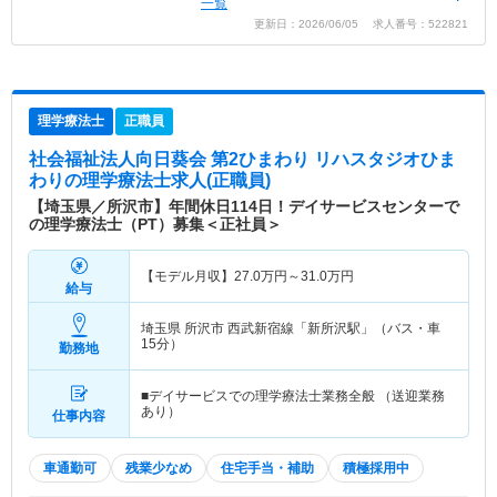
一覧
更新日：2026/06/05 求人番号：522821
理学療法士
正職員
社会福祉法人向日葵会 第2ひまわり リハスタジオひま
わり
の理学療法士求人(正職員)
【埼玉県／所沢市】年間休日114日！デイサービスセンターで
の理学療法士（PT）募集＜正社員＞
【モデル月収】
27.0
万円～
31.0
万円
給与
埼玉県 所沢市
西武新宿線「新所沢駅」（バス・車
15分）
勤務地
■デイサービスでの理学療法士業務全般 （送迎業務
あり）
仕事内容
車通勤可
残業少なめ
住宅手当・補助
積極採用中