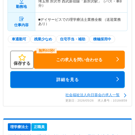
埼玉県 所沢市
西武新宿線「新所沢駅」（バス・車8
分）
勤務地
■デイサービスでの理学療法士業務全般 （送迎業務
あり）
仕事内容
車通勤可
残業少なめ
住宅手当・補助
積極採用中
この求人を問い合わせる
保存する
詳細を見る
社会福祉法人向日葵会の求人一覧
更新日：2026/05/26 求人番号：10184859
理学療法士
正職員