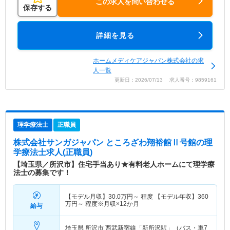
この求人を問い合わせる
保存する
詳細を見る
ホームメディケアジャパン株式会社の求
人一覧
更新日：2026/07/13 求人番号：9859161
理学療法士
正職員
株式会社サンガジャパン ところざわ翔裕館Ⅱ号館
の理
学療法士求人(正職員)
【埼玉県／所沢市】住宅手当あり★有料老人ホームにて理学療
法士の募集です！
【モデル月収】
30.0
万円～
程度 【モデル年収】
360
万円～
程度※月収×12か月
給与
埼玉県 所沢市
西武新宿線「新所沢駅」（バス・車7