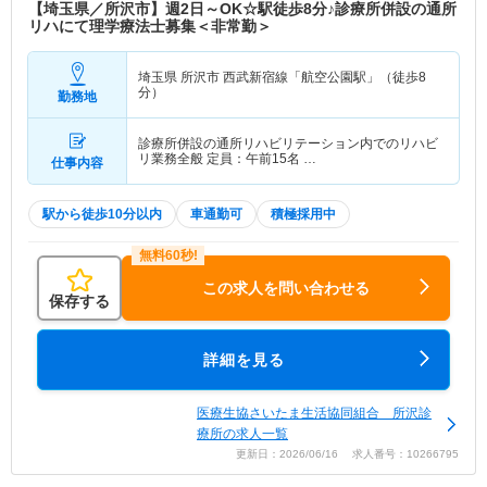
【埼玉県／所沢市】週2日～OK☆駅徒歩8分♪診療所併設の通所
リハにて理学療法士募集＜非常勤＞
埼玉県 所沢市
西武新宿線「航空公園駅」（徒歩8
分）
勤務地
診療所併設の通所リハビリテーション内でのリハビ
リ業務全般 定員：午前15名 …
仕事内容
駅から徒歩10分以内
車通勤可
積極採用中
この求人を問い合わせる
保存する
詳細を見る
医療生協さいたま生活協同組合 所沢診
療所の求人一覧
更新日：2026/06/16 求人番号：10266795