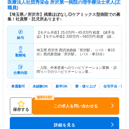
医療法人社団秀栄会 所沢第一病院
の理学療法士求人(正
職員)
【埼玉県／所沢市】残業ほぼなし◎ケアミックス型病院での募
集！社員寮・託児所あります♪
【モデル月収】
25.0
万円～
45.0
万円
程度 (諸手当
込) 【モデル年収】
330
万円～
593
万円
程度 (諸手
給与
当込)
埼玉県 所沢市
西武池袋線「所沢駅」（バス・車15
分）西武新宿線「所沢駅」（バス・車15分）
勤務地
・入院、外来患者へのリハビリテーション業務 ・訪
問リハでのリハビリテーション業…
仕事内容
車通勤可
未経験OK
新卒OK
寮・借り上げ
住宅手当・補助
この求人を問い合わせる
保存する
詳細を見る