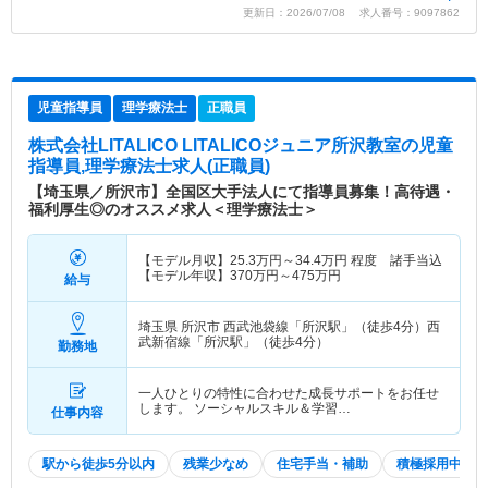
更新日：2026/07/08 求人番号：9097862
児童指導員
理学療法士
正職員
株式会社LITALICO LITALICOジュニア所沢教室
の児童
指導員,理学療法士求人(正職員)
【埼玉県／所沢市】全国区大手法人にて指導員募集！高待遇・
福利厚生◎のオススメ求人＜理学療法士＞
【モデル月収】
25.3
万円～
34.4
万円
程度 諸手当込
【モデル年収】
370
万円～
475
万円
給与
埼玉県 所沢市
西武池袋線「所沢駅」（徒歩4分）西
武新宿線「所沢駅」（徒歩4分）
勤務地
一人ひとりの特性に合わせた成長サポートをお任せ
します。 ソーシャルスキル＆学習…
仕事内容
駅から徒歩5分以内
残業少なめ
住宅手当・補助
積極採用中