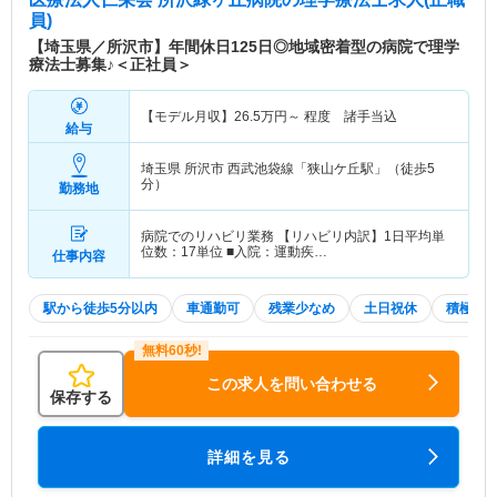
員)
【埼玉県／所沢市】年間休日125日◎地域密着型の病院で理学
療法士募集♪＜正社員＞
【モデル月収】
26.5
万円～
程度 諸手当込
給与
埼玉県 所沢市
西武池袋線「狭山ケ丘駅」（徒歩5
分）
勤務地
病院でのリハビリ業務 【リハビリ内訳】1日平均単
位数：17単位 ■入院：運動疾…
仕事内容
駅から徒歩5分以内
車通勤可
残業少なめ
土日祝休
積極採
この求人を問い合わせる
保存する
詳細を見る