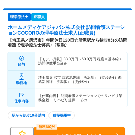
理学療法士
正職員
ホームメディケアジャパン株式会社 訪問看護ステーシ
ョンCOCORO
の理学療法士求人(正職員)
【埼玉県／所沢市】年間休日120日☆所沢駅から徒歩8分の訪問
看護で理学療法士募集♪〈常勤〉
【モデル月収】
33.0
万円～
60.0
万円
程度※基本給＋
訪問件数手当込み
給与
埼玉県 所沢市
西武池袋線「所沢駅」（徒歩8分）西
武新宿線「所沢駅」（徒歩8分）
勤務地
【仕事内容】 訪問看護ステーションでのリハビリ業
務全般 ・リハビリ提供 ・その…
仕事内容
駅から徒歩10分以内
積極採用中