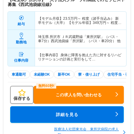
募集《西武池袋線沿線》
【モデル月収】
23.5
万円～
程度（諸手当込み） 新
卒モデル（大卒） 【モデル年収】
349
万円～
程度
給与
（諸手当込み） 新卒モデル（大卒）
埼玉県 所沢市
ＪＲ武蔵野線「東所沢駅」（バス・
車7分）西武池袋線「所沢駅」（バス・車20分） 他
勤務地
【仕事内容】 身体に障害を抱えた方に対するリハビ
リテーションの計画と実行をして…
仕事内容
車通勤可
未経験OK
新卒OK
寮・借り上げ
住宅手当・補助
この求人を問い合わせる
保存する
詳細を見る
医療法人社団東光会 東所沢病院の求人