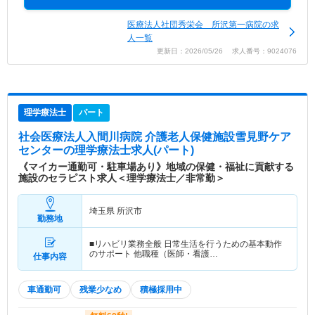
医療法人社団秀栄会 所沢第一病院の求
人一覧
更新日：2026/05/26 求人番号：9024076
理学療法士
パート
社会医療法人入間川病院 介護老人保健施設雪見野ケア
センター
の理学療法士求人(パート)
《マイカー通勤可・駐車場あり》地域の保健・福祉に貢献する
施設のセラピスト求人＜理学療法士／非常勤＞
埼玉県 所沢市
勤務地
■リハビリ業務全般 日常生活を行うための基本動作
のサポート 他職種（医師・看護…
仕事内容
車通勤可
残業少なめ
積極採用中