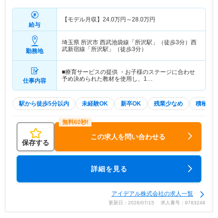
【モデル月収】
24.0
万円～
28.0
万円
給与
埼玉県 所沢市
西武池袋線「所沢駅」（徒歩3分）西
武新宿線「所沢駅」（徒歩3分）
勤務地
■療育サービスの提供 ・お子様のステージに合わせ
予め決められた教材を使用し、1…
仕事内容
駅から徒歩5分以内
未経験OK
新卒OK
残業少なめ
積極採
この求人を問い合わせる
保存する
詳細を見る
アイデアル株式会社の求人一覧
更新日：2026/07/15 求人番号：9783248