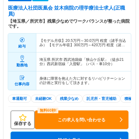
医療法人社団医凰会 並木病院
の理学療法士求人(正職
員)
【埼玉県／所沢市】残業少なめでワークバランスが整った病院
です。
【モデル月収】
20.5
万円～
30.0
万円
程度（諸手当込
み） 【モデル年収】
300
万円～
420
万円
程度（諸手
給与
当込み）
埼玉県 所沢市
西武池袋線「狭山ケ丘駅」（徒歩21
分）西武新宿線「入曽駅」（バス・車10分）
勤務地
身体に障害を抱えた方に対するリハビリテーション
の計画と実行をして頂きます。
仕事内容
車通勤可
未経験OK
残業少なめ
託児所・育児補助
積極採
この求人を問い合わせる
保存する