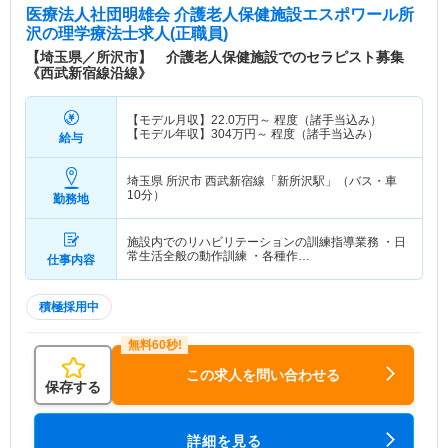
医療法人社団明雄会 介護老人保健施設エスポワール所
沢
の理学療法士求人(正職員)
【埼玉県／所沢市】 介護老人保健施設でのセラピスト募集
《西武新宿線沿線》
【モデル月収】
22.0
万円～
程度（諸手当込み）
【モデル年収】
304
万円～
程度（諸手当込み）
給与
埼玉県 所沢市
西武新宿線「新所沢駅」（バス・車
10分）
勤務地
施設内でのリハビリテーションの訓練指導業務 ・日
常生活全般の動作訓練 ・各種作…
仕事内容
積極採用中
この求人を問い合わせる
保存する
詳細を見る