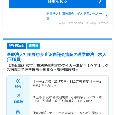
詳細を見る
医療法人社団医凰会 並木病院の求人一
覧
更新日：2026/02/06 求人番号：667640
理学療法士
正職員
医療法人社団白翔会 所沢白翔会病院
の理学療法士求人
(正職員)
【埼玉県/所沢市】福利厚生充実◎マイカー通勤可！ケアミック
ス病院にて理学療法士募集☆＜管理職候補＞
【モデル月収】
23.7
万円～
33.1
万円
程度 【モデル
年収】
450
万円～
給与
埼玉県 所沢市
西武池袋線「小手指駅」（バス・車
21分）西武狭山線「下山口駅」（徒歩15分）
勤務地
仕事内容】 ケアミックス病院にてリハビリ業務 ※