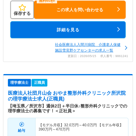
この求人を問い合わせる
保存する
詳細を見る
社会医療法人入間川病院 介護老人保健
施設雪見野ケアセンターの求人一覧
更新日：2026/05/15 求人番号：9861241
理学療法士
正職員
医療法人社団月山会 おやま整形外科クリニック所沢院
の理学療法士求人(正職員)
【埼玉県／所沢市】週休2日＋半日休♪整形外科クリニックでの
理学療法士の募集です！＜正社員＞
【モデル月収】
32.0
万円～
40.0
万円
【モデル年収】
390
万円～
470
万円
給与