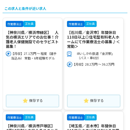
この求人と条件が近い求人
正社員
正社員
作業療法士
作業療法士
【神奈川県／横浜市緑区】 人
【石川県／金沢市】年間休日
気の横浜エリアでのお仕事！介
110日以上◎住宅型有料老人ホ
護老人保健施設でのセラピスト
ームにて作業療法士の募集♪＜
募集！
常勤＞
【月収】27.1万円 ～ 程度（諸手
IRいしかわ鉄道「金沢駅」
（バス・車6分）
当込み） 常勤・6年経験モデル
【月収】28.2万円 ～ 36.2万円
保存する
保存する
正社員
正社員
作業療法士
作業療法士
【神奈川県／横浜市戸塚区】
【埼玉県／志木市】年間休日