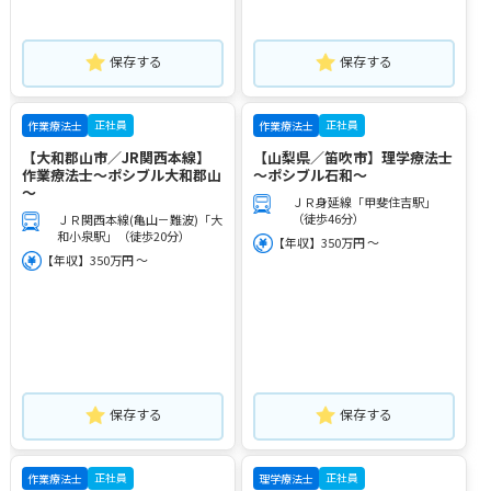
保存する
保存する
正社員
正社員
作業療法士
作業療法士
【大和郡山市／JR関西本線】
【山梨県／笛吹市】理学療法士
作業療法士～ポシブル大和郡山
～ポシブル石和～
～
ＪＲ身延線「甲斐住吉駅」
（徒歩46分）
ＪＲ関西本線(亀山－難波)「大
和小泉駅」（徒歩20分）
【年収】350万円 ～
【年収】350万円 ～
保存する
保存する
正社員
正社員
作業療法士
理学療法士