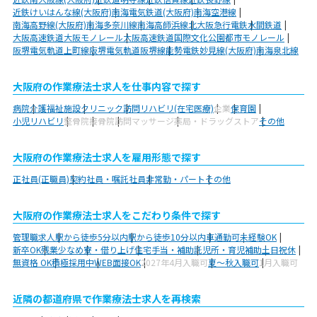
近鉄けいはんな線(大阪府)
南海電気鉄道(大阪府)
南海空港線
南海高野線(大阪府)
南海多奈川線
南海高師浜線
北大阪急行電鉄
水間鉄道
大阪高速鉄道大阪モノレール
大阪高速鉄道国際文化公園都市モノレール
阪堺電気軌道上町線
阪堺電気軌道阪堺線
能勢電鉄妙見線(大阪府)
南海泉北線
大阪府の作業療法士求人を仕事内容で探す
病院
介護福祉施設
クリニック
訪問リハビリ(在宅医療)
企業
保育園
小児リハビリ
整骨院
接骨院
訪問マッサージ
薬局・ドラッグストア
その他
大阪府の作業療法士求人を雇用形態で探す
正社員(正職員)
契約社員・嘱託社員
非常勤・パート
その他
大阪府の作業療法士求人をこだわり条件で探す
管理職求人
駅から徒歩5分以内
駅から徒歩10分以内
車通勤可
未経験OK
新卒OK
残業少なめ
寮・借り上げ
住宅手当・補助
託児所・育児補助
土日祝休
無資格 OK
積極採用中
WEB面接OK
2027年4月入職可
夏～秋入職可
1月入職可
近隣の都道府県で作業療法士求人を再検索