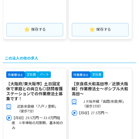
保存する
保存する
この法人の他の求人
正社員
パート
正社員
作業療法士
作業療法士
【大阪府/東大阪市】土日固定
【奈良県大和高田市／近鉄大阪
休で家庭との両立も◎訪問看護
線】作業療法士～ポシブル大和
ステーションでの作業療法士募
高田～
集です！
ＪＲ桜井線「高田(奈良)駅」
（徒歩15分）
近鉄奈良線「八戸ノ里駅」
（徒歩7分）
【月収】27.5万円 ～
【月収】29.5万円 ～ 33.0万円程
度 ※年棒制の月割額、基本給の
み