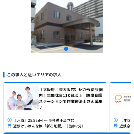
この求人と近いエリアの求人
【大阪府／東大阪市】駅から徒歩圏
内！年間休日110日以上！訪問看護
ステーションで作業療法士さん募集
♪
【月収】25.5万円 ～ ※各種手当含む
【年収】3
近鉄けいはんな線「新石切駅」（徒歩7分）
近鉄奈良