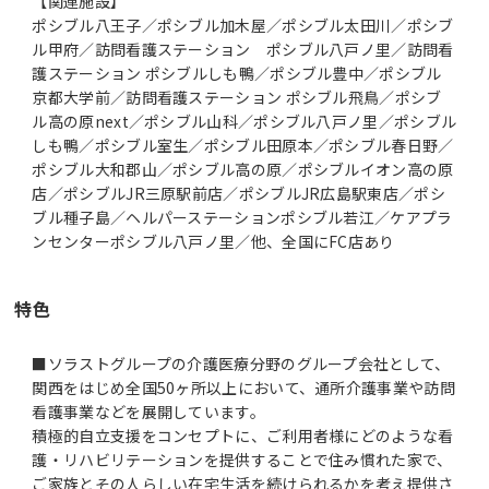
【関連施設】
ポシブル八王子／ポシブル加木屋／ポシブル太田川／ポシブ
ル甲府／訪問看護ステーション ポシブル八戸ノ里／訪問看
護ステーション ポシブルしも鴨／ポシブル豊中／ポシブル
京都大学前／訪問看護ステーション ポシブル飛鳥／ポシブ
ル高の原next／ポシブル山科／ポシブル八戸ノ里／ポシブル
しも鴨／ポシブル室生／ポシブル田原本／ポシブル春日野／
ポシブル大和郡山／ポシブル高の原／ポシブルイオン高の原
店／ポシブルJR三原駅前店／ポシブルJR広島駅東店／ポシ
ブル種子島／ヘルパーステーションポシブル若江／ケアプラ
ンセンターポシブル八戸ノ里／他、全国にFC店あり
特色
■ソラストグループの介護医療分野のグループ会社として、
関西をはじめ全国50ヶ所以上において、通所介護事業や訪問
看護事業などを展開しています。
積極的自立支援をコンセプトに、ご利用者様にどのような看
護・リハビリテーションを提供することで住み慣れた家で、
ご家族とその人らしい在宅生活を続けられるかを考え提供さ