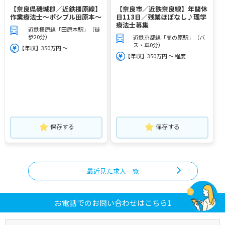
【奈良県磯城郡／近鉄橿原線】
【奈良市／近鉄奈良線】年間休
作業療法士～ポシブル田原本～
日113日／残業ほぼなし♪理学
療法士募集
近鉄橿原線「田原本駅」（徒
歩20分）
近鉄京都線「高の原駅」（バ
ス・車0分）
【年収】350万円 ～
【年収】350万円 ～ 程度
保存する
保存する
最近見た求人一覧
お電話でのお問い合わせはこちら1