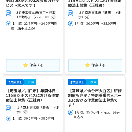
4週10休制とお休み多めのセラ
115日◎ホスピスにおける作業
ピスト求人です！
療法士募集〈正社員〉
ＪＲ東海道本線(東京－熱海)
ＪＲ京浜東北線「蕨駅」（徒
「戸塚駅」（バス・車15分）
歩10分）
【月収】22.7万円 ～ 24.0万円程
【月収】30.0万円 ～ 38.0万円
度（諸手当込み）
保存する
保存する
正社員
正社員
作業療法士
作業療法士
【埼玉県／川口市】年間休日
【宮城県／仙台市太白区】研修
115日◎ホスピスにおける作業
制度も充実♪特別養護老人ホー
療法士募集〈正社員〉
ムにおける作業療法士募集で
す！
ＪＲ京浜東北線「蕨駅」（徒
歩10分）
【月収】25.0万円 ～ 程度 諸手
当込み
【月収】30.0万円 ～ 38.0万円