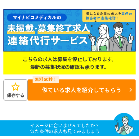
こちらの求人は募集を停止しております。
最新の募集状況の確認も承ります。
star
似ている求人を紹介してもらう
保存する
イメージに合いませんでしたか？
似た条件の求人も見てみましょう