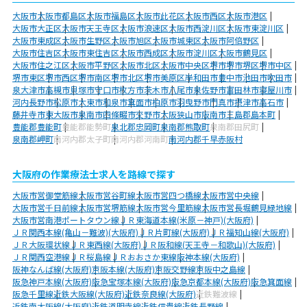
大阪市
大阪市都島区
大阪市福島区
大阪市此花区
大阪市西区
大阪市港区
大阪市大正区
大阪市天王寺区
大阪市浪速区
大阪市西淀川区
大阪市東淀川区
大阪市東成区
大阪市生野区
大阪市旭区
大阪市城東区
大阪市阿倍野区
大阪市住吉区
大阪市東住吉区
大阪市西成区
大阪市淀川区
大阪市鶴見区
大阪市住之江区
大阪市平野区
大阪市北区
大阪市中央区
堺市
堺市堺区
堺市中区
堺市東区
堺市西区
堺市南区
堺市北区
堺市美原区
岸和田市
豊中市
池田市
吹田市
泉大津市
高槻市
貝塚市
守口市
枚方市
茨木市
八尾市
泉佐野市
富田林市
寝屋川市
河内長野市
松原市
大東市
和泉市
箕面市
柏原市
羽曳野市
門真市
摂津市
高石市
藤井寺市
東大阪市
泉南市
四條畷市
交野市
大阪狭山市
阪南市
三島郡島本町
豊能郡豊能町
豊能郡能勢町
泉北郡忠岡町
泉南郡熊取町
泉南郡田尻町
泉南郡岬町
南河内郡太子町
南河内郡河南町
南河内郡千早赤阪村
大阪府の作業療法士求人を路線で探す
大阪市営御堂筋線
大阪市営谷町線
大阪市営四つ橋線
大阪市営中央線
大阪市営千日前線
大阪市営堺筋線
大阪市営今里筋線
大阪市営長堀鶴見緑地線
大阪市営南港ポートタウン線
ＪＲ東海道本線(米原－神戸)(大阪府)
ＪＲ関西本線(亀山－難波)(大阪府)
ＪＲ片町線(大阪府)
ＪＲ福知山線(大阪府)
ＪＲ大阪環状線
ＪＲ東西線(大阪府)
ＪＲ阪和線(天王寺－和歌山)(大阪府)
ＪＲ関西空港線
ＪＲ桜島線
ＪＲおおさか東線
阪神本線(大阪府)
阪神なんば線(大阪府)
京阪本線(大阪府)
京阪交野線
京阪中之島線
阪急神戸本線(大阪府)
阪急宝塚本線(大阪府)
阪急京都本線(大阪府)
阪急箕面線
阪急千里線
近鉄大阪線(大阪府)
近鉄奈良線(大阪府)
近鉄難波線
近鉄南大阪線(大阪府)
近鉄道明寺線
近鉄信貴線
近鉄長野線