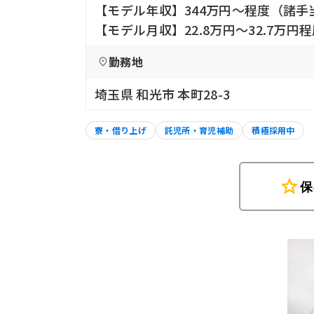
【モデル年収】344万円〜程度（諸手
【モデル月収】22.8万円〜32.7万円
勤務地
埼玉県 和光市 本町28-3
寮・借り上げ
託児所・育児補助
積極採用中
star
保