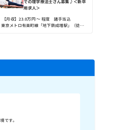
での理学療法士さん募集♪＜新卒
用求人＞
【月収】23.0万円 ～ 程度 諸手当込
【月収】22.
東京メトロ有楽町線「地下鉄成増駅」（徒歩17分）
東京メトロ
環境です。