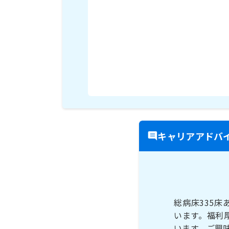
キャリアアドバ
総病床335
います。福利
います。ご興