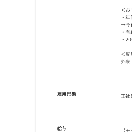
＜お
・年
→今
・有
・2
＜配
雇用形態
正社
給与
【モ