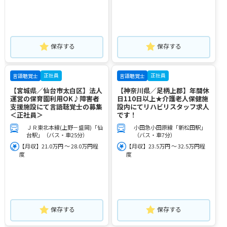
保存する
保存する
正社員
正社員
言語聴覚士
言語聴覚士
【宮城県／仙台市太白区】法人
【神奈川県／足柄上郡】年間休
運営の保育園利用OK♪障害者
日110日以上★介護老人保健施
支援施設にて言語聴覚士の募集
設内にてリハビリスタッフ求人
＜正社員＞
です！
ＪＲ東北本線(上野－盛岡)「仙
小田急小田原線「新松田駅」
台駅」（バス・車25分）
（バス・車7分）
【月収】21.0万円 ～ 28.0万円程
【月収】23.5万円 ～ 32.5万円程
度
度
保存する
保存する