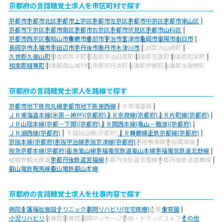
京都府の言語聴覚士求人を市区町村で探す
京都市
京都市北区
京都市上京区
京都市左京区
京都市中京区
京都市東山区
京都市下京区
京都市南区
京都市右京区
京都市伏見区
京都市山科区
京都市西京区
福知山市
舞鶴市
綾部市
宇治市
宮津市
亀岡市
城陽市
向日市
長岡京市
八幡市
京田辺市
京丹後市
南丹市
木津川市
乙訓郡大山崎町
久世郡久御山町
綴喜郡井手町
綴喜郡宇治田原町
相楽郡笠置町
相楽郡和束町
相楽郡精華町
相楽郡南山城村
船井郡京丹波町
与謝郡伊根町
与謝郡与謝野町
京都府の言語聴覚士求人を路線で探す
京都市地下鉄烏丸線
京都市地下鉄東西線
ＪＲ東海道線
ＪＲ東海道本線(米原－神戸)(京都府)
ＪＲ奈良線(京都府)
ＪＲ片町線(京都府)
ＪＲ山陰本線(京都－下関)(京都府)
ＪＲ関西本線(亀山－難波)(京都府)
ＪＲ湖西線(京都府)
ＪＲ福知山線(京都府)
ＪＲ舞鶴線
近鉄京都線(京都府)
京阪本線(京都府)
京阪宇治線
京阪京津線(京都府)
京阪鴨東線
京阪鋼索線
阪急京都本線(京都府)
阪急嵐山線
京福電気鉄道嵐山本線
京福電気鉄道北野線
嵯峨野観光鉄道
京都丹後鉄道宮福線
京都丹後鉄道宮豊線
京都丹後鉄道宮舞線
叡山電鉄鞍馬線
叡山電鉄叡山本線
京都府の言語聴覚士求人を仕事内容で探す
病院
介護福祉施設
クリニック
訪問リハビリ(在宅医療)
企業
保育園
小児リハビリ
整骨院
接骨院
訪問マッサージ
薬局・ドラッグストア
その他