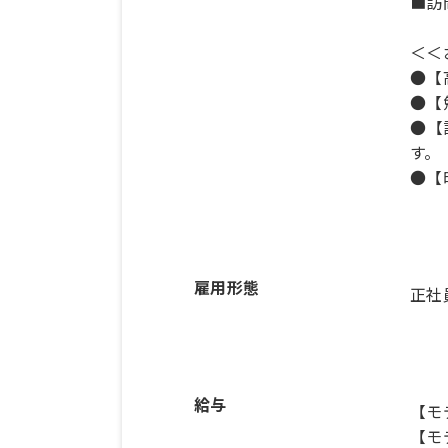
■訪
＜＜
●【
●【
●【
す。
●【
雇用形態
正社
給与
【モ
【モ