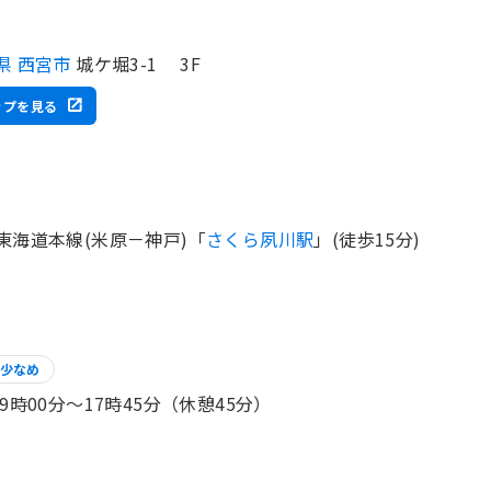
県 西宮市
城ケ堀3-1 3F
ップを見る
東海道本線(米原－神戸)「
さくら夙川駅
」(徒歩15分)
少なめ
 9時00分〜17時45分（休憩45分）