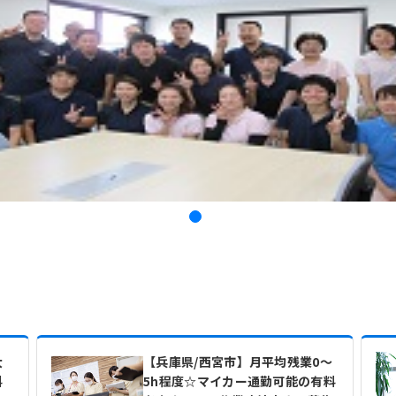
大
【兵庫県/西宮市】月平均残業0～
料
5h程度☆マイカー通勤可能の有料