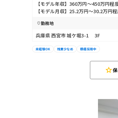
【モデル年収】360万円〜450万円程
【モデル月収】25.2万円〜30.2万円
勤務地
兵庫県 西宮市 城ケ堀3-1 3F
未経験OK
残業少なめ
積極採用中
star
保