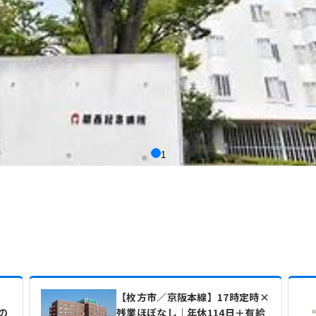
1
日
【枚方市／京阪本線】17時定時×
の
残業ほぼなし｜年休114日＋有給