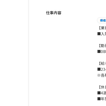
仕事内容
積極
【業
■入
【勤
■08
【給
■23
※各
【休
■4