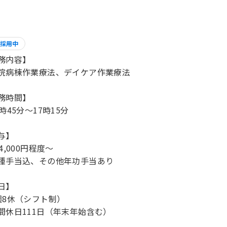
採用中
務内容】
院病棟作業療法、デイケア作業療法
務時間】
時45分～17時15分
与】
4,000円程度～
種手当込、その他年功手当あり
日】
週8休（シフト制）