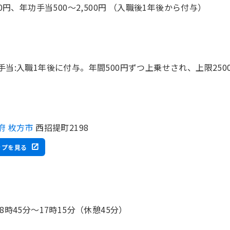
000円、年功手当500～2,500円 （入職後1年後から付与）
手当:入職1年後に付与。年間500円ずつ上乗せされ、上限250
府 枚方市
西招提町2198
ップを見る
 8時45分〜17時15分（休憩45分）