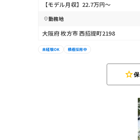
【モデル月収】22.7万円〜
勤務地
大阪府 枚方市 西招提町2198
未経験OK
積極採用中
star
保