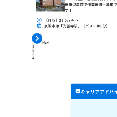
療養型病院で作業療法士募集
す！
【月収】23.0万円 ～
京阪本線「光善寺駅」（バス・車0分）
Next
1
2
3
4
キャリアアドバ