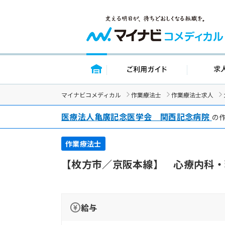
トップページ
ご利用ガイド
マイナビコメディカル
作業療法士
作業療法士求人
医療法人亀廣記念医学会 関西記念病院
の作
作業療法士
【枚方市／京阪本線】 心療内科・
給与