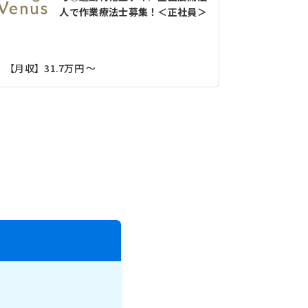
人で作業療法士募集！＜正社員＞
【月収】31
【月収】31.7万円 ～
京阪本線「