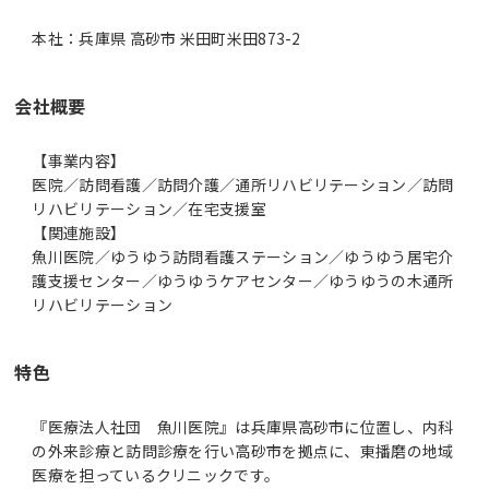
本社：兵庫県 高砂市 米田町米田873-2
会社概要
【事業内容】
医院／訪問看護／訪問介護／通所リハビリテーション／訪問
リハビリテーション／在宅支援室
【関連施設】
魚川医院／ゆうゆう訪問看護ステーション／ゆうゆう居宅介
護支援センター／ゆうゆうケアセンター／ゆうゆうの木通所
リハビリテーション
特色
『医療法人社団 魚川医院』は兵庫県高砂市に位置し、内科
の外来診療と訪問診療を行い高砂市を拠点に、東播磨の地域
医療を担っているクリニックです。