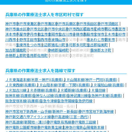
兵庫県の作業療法士求人を市区町村で探す
神戸市
神戸市東灘区
神戸市灘区
神戸市兵庫区
神戸市長田区
神戸市須磨区
神戸市垂水区
神戸市北区
神戸市中央区
神戸市西区
姫路市
尼崎市
明石市
西宮市
洲本市
芦屋市
伊丹市
相生市
豊岡市
加古川市
赤穂市
西脇市
宝塚市
三木市
高砂市
川西市
小野市
三田市
加西市
丹波篠山市
養父市
丹波市
南あわじ市
朝来市
淡路市
宍粟市
加東市
たつの市
川辺郡猪名川町
多可郡多可町
加古郡稲美町
加古郡播磨町
神崎郡市川町
神崎郡福崎町
神崎郡神河町
揖保郡太子町
赤穂郡上郡町
佐用郡佐用町
美方郡香美町
美方郡新温泉町
兵庫県の作業療法士求人を路線で探す
ＪＲ東海道本線(米原－神戸)(兵庫県)
ＪＲ山陽本線(神戸－門司)(兵庫県)
ＪＲ東西線(兵庫県)
ＪＲ山陰本線(京都－下関)(兵庫県)
ＪＲ福知山線(兵庫県)
ＪＲ加古川線
ＪＲ赤穂線(兵庫県)
ＪＲ姫新線(兵庫県)
ＪＲ播但線
阪神本線(兵庫県)
阪神なんば線(兵庫県)
阪神武庫川線
阪急神戸本線(兵庫県)
阪急宝塚本線(兵庫県)
阪急今津線
阪急甲陽線
阪急伊丹線
神戸市営地下鉄西神・山手線(新長田－名谷)
神戸市営地下鉄西神・山手線(新神戸－新長田)
神戸市営地下鉄海岸線
神戸新交通六甲アイランド線
神戸高速線(三宮－西代)
神戸高速線(新開地－湊川)
神戸電鉄有馬線
神戸電鉄三田線
神戸電鉄公園都市線
神戸電鉄粟生線
北神急行電鉄
山陽電鉄本線