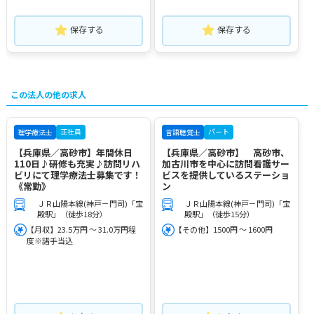
保存する
保存する
この法人の他の求人
正社員
パート
理学療法士
言語聴覚士
【兵庫県／高砂市】年間休日
【兵庫県／高砂市】 高砂市、
110日♪研修も充実♪訪問リハ
加古川市を中心に訪問看護サー
ビリにて理学療法士募集です！
ビスを提供しているステーショ
《常勤》
ン
ＪＲ山陽本線(神戸－門司)「宝
ＪＲ山陽本線(神戸－門司)「宝
殿駅」（徒歩18分）
殿駅」（徒歩15分）
【月収】23.5万円 ～ 31.0万円程
【その他】1500円 ～ 1600円
度※諸手当込