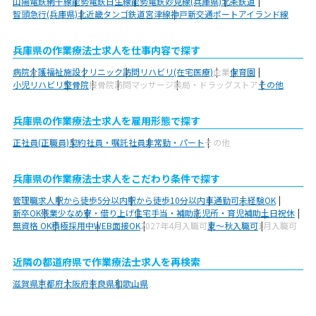
山陽電鉄網干線
能勢電鉄日生線
能勢電鉄妙見線(兵庫県)
北条鉄道
智頭急行(兵庫県)
北近畿タンゴ鉄道宮津線
神戸新交通ポートアイランド線
兵庫県の作業療法士求人を仕事内容で探す
病院
介護福祉施設
クリニック
訪問リハビリ(在宅医療)
企業
保育園
小児リハビリ
整骨院
接骨院
訪問マッサージ
薬局・ドラッグストア
その他
兵庫県の作業療法士求人を雇用形態で探す
正社員(正職員)
契約社員・嘱託社員
非常勤・パート
その他
兵庫県の作業療法士求人をこだわり条件で探す
管理職求人
駅から徒歩5分以内
駅から徒歩10分以内
車通勤可
未経験OK
新卒OK
残業少なめ
寮・借り上げ
住宅手当・補助
託児所・育児補助
土日祝休
無資格 OK
積極採用中
WEB面接OK
2027年4月入職可
夏～秋入職可
1月入職可
近隣の都道府県で作業療法士求人を再検索
滋賀県
京都府
大阪府
奈良県
和歌山県