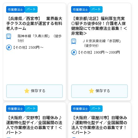
パート
パート
作業療法士
作業療法士
【兵庫県／西宮市】 業界最大
【東京都/北区】福利厚生充実
手クラスの企業が運営する有料
◎駅チカ徒歩6分！介護老人保
老人ホーム
健施設にて作業療法士募集！＜
非常勤＞
阪神本線「久寿川駅」（徒歩
5分）
ＪＲ京浜東北線「赤羽駅」
（徒歩9分）
【その他】2500円 ～
【その他】1900円 ～ 2000円
保存する
保存する
パート
パート
作業療法士
作業療法士
【大阪府／交野市】日曜休み♪
【大阪府／寝屋川市】日曜休み
運動特化型デイ／全国展開の法
♪運動特化型デイ／全国展開の
人で作業療法士の募集です！＜
法人で作業療法士の募集です！
パート＞
＜パート＞