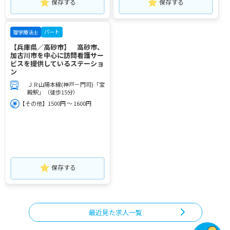
保存する
保存する
パート
理学療法士
【兵庫県／高砂市】 高砂市、
加古川市を中心に訪問看護サー
ビスを提供しているステーショ
ン
ＪＲ山陽本線(神戸－門司)「宝
殿駅」（徒歩15分）
【その他】1500円 ～ 1600円
保存する
最近見た求人一覧